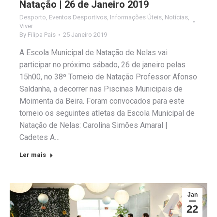
Natação | 26 de Janeiro 2019
Desporto
,
Eventos Desportivos
,
Informações Úteis
,
Notícias
,
Viver
By
Filipa Pais
25 Janeiro 2019
A Escola Municipal de Natação de Nelas vai
participar no próximo sábado, 26 de janeiro pelas
15h00, no 38º Torneio de Natação Professor Afonso
Saldanha, a decorrer nas Piscinas Municipais de
Moimenta da Beira. Foram convocados para este
torneio os seguintes atletas da Escola Municipal de
Natação de Nelas: Carolina Simões Amaral |
Cadetes A…
Ler mais
Jan
22