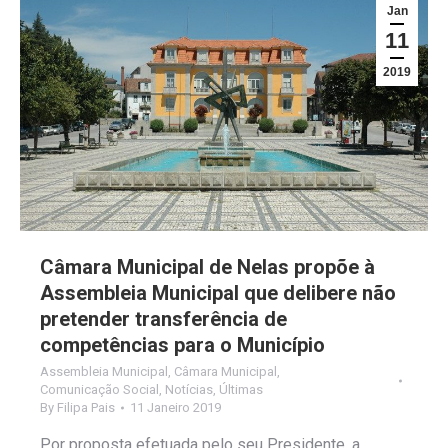
Jan
11
2019
Câmara Municipal de Nelas propõe à
Assembleia Municipal que delibere não
pretender transferência de
competências para o Município
Assembleia Municipal
,
Câmara Municipal
,
Comunicação Social
,
Notícias
,
Últimas
By
Filipa Pais
11 Janeiro 2019
Por proposta efetuada pelo seu Presidente, a