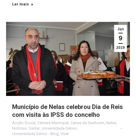
Ler mais
Jan
9
2019
Município de Nelas celebrou Dia de Reis
com visita às IPSS do concelho
Acção Social
,
Câmara Municipal
,
Canas de Senhorim
,
Nelas
,
Notícias
,
Santar
,
Universidade Sénior
,
Universidade Sénior - Blog
,
Viver