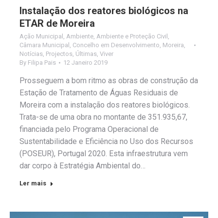
Instalação dos reatores biológicos na
ETAR de Moreira
Ação Municipal
,
Ambiente
,
Ambiente e Proteção Civil
,
Câmara Municipal
,
Concelho em Desenvolvimento
,
Moreira
,
Notícias
,
Projectos
,
Últimas
,
Viver
By
Filipa Pais
12 Janeiro 2019
Prosseguem a bom ritmo as obras de construção da
Estação de Tratamento de Águas Residuais de
Moreira com a instalação dos reatores biológicos.
Trata-se de uma obra no montante de 351.935,67,
financiada pelo Programa Operacional de
Sustentabilidade e Eficiência no Uso dos Recursos
(POSEUR), Portugal 2020. Esta infraestrutura vem
dar corpo à Estratégia Ambiental do…
Ler mais