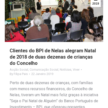
2019
Clientes do BPI de Nelas alegram Natal
de 2018 de duas dezenas de crianças
do Concelho
Acção Social
,
Comunicação Social
,
Notícias
,
Viver
By
Filipa Pais
22 Janeiro 2019
Perto de duas dezenas de crianças, com famílias
com menos recursos financeiros, do Concelho de
Nelas, tiveram um Natal mais feliz graças à iniciativa
“Seja o Pai Natal de Alguém” do Banco Português de
Investimento – BPI, que ofereceu presentes,