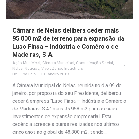
Câmara de Nelas delibera ceder mais
95.000 m2 de terreno para expansão da
Luso Finsa – Indústria e Comércio de
Madeiras, S.A.
Ação Municipal
,
Câmara Municipal
,
Comunicação Social
,
Nelas
,
Notícias
,
Viver
,
Zonas Industriais
By
Filipa Pais
10 Janeiro 2019
A Câmara Municipal de Nelas, reunida no dia 09 de
janeiro, por proposta do seu Presidente, deliberou
ceder à empresa “Luso Finsa – Indústria e Comércio
de Madeiras, S.A.” mais 95.958 m2 para os seus
investimentos de expansão empresarial. Esta
cedência acresce a outras realizadas nos últimos
cinco anos no global de 48.300 m2, sendo…