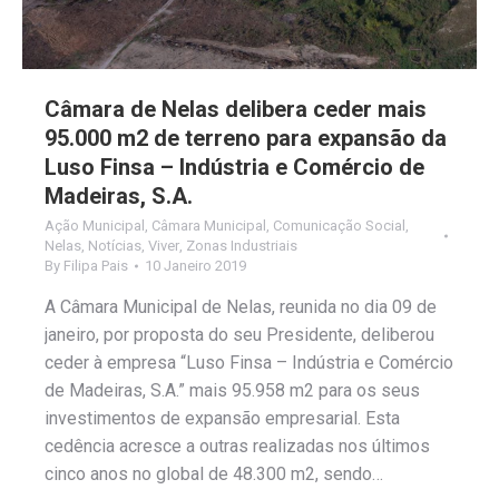
Câmara de Nelas delibera ceder mais
95.000 m2 de terreno para expansão da
Luso Finsa – Indústria e Comércio de
Madeiras, S.A.
Ação Municipal
,
Câmara Municipal
,
Comunicação Social
,
Nelas
,
Notícias
,
Viver
,
Zonas Industriais
By
Filipa Pais
10 Janeiro 2019
A Câmara Municipal de Nelas, reunida no dia 09 de
janeiro, por proposta do seu Presidente, deliberou
ceder à empresa “Luso Finsa – Indústria e Comércio
de Madeiras, S.A.” mais 95.958 m2 para os seus
investimentos de expansão empresarial. Esta
cedência acresce a outras realizadas nos últimos
cinco anos no global de 48.300 m2, sendo…