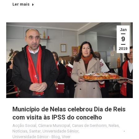
Ler mais
Jan
9
2019
Município de Nelas celebrou Dia de Reis
com visita às IPSS do concelho
Acção Social
,
Câmara Municipal
,
Canas de Senhorim
,
Nelas
,
Notícias
,
Santar
,
Universidade Sénior
,
Universidade Sénior - Blog
,
Viver