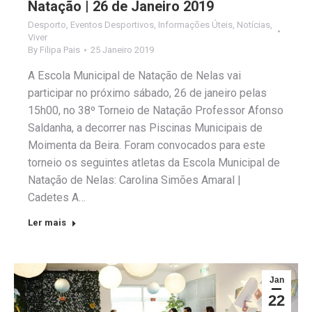
Natação | 26 de Janeiro 2019
Desporto
,
Eventos Desportivos
,
Informações Úteis
,
Notícias
,
Viver
By
Filipa Pais
25 Janeiro 2019
A Escola Municipal de Natação de Nelas vai
participar no próximo sábado, 26 de janeiro pelas
15h00, no 38º Torneio de Natação Professor Afonso
Saldanha, a decorrer nas Piscinas Municipais de
Moimenta da Beira. Foram convocados para este
torneio os seguintes atletas da Escola Municipal de
Natação de Nelas: Carolina Simões Amaral |
Cadetes A…
Ler mais
Jan
22