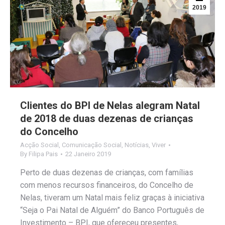
2019
Clientes do BPI de Nelas alegram Natal
de 2018 de duas dezenas de crianças
do Concelho
Acção Social
,
Comunicação Social
,
Notícias
,
Viver
By
Filipa Pais
22 Janeiro 2019
Perto de duas dezenas de crianças, com famílias
com menos recursos financeiros, do Concelho de
Nelas, tiveram um Natal mais feliz graças à iniciativa
“Seja o Pai Natal de Alguém” do Banco Português de
Investimento – BPI, que ofereceu presentes,