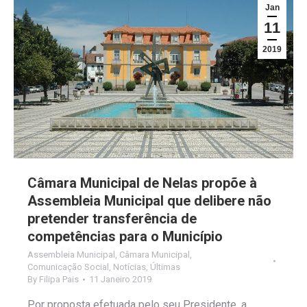
Jan
11
2019
Câmara Municipal de Nelas propõe à
Assembleia Municipal que delibere não
pretender transferência de
competências para o Município
Assembleia Municipal
,
Câmara Municipal
,
Comunicação Social
,
Notícias
,
Últimas
By
Filipa Pais
11 Janeiro 2019
Por proposta efetuada pelo seu Presidente, a