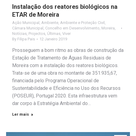
Instalação dos reatores biológicos na
ETAR de Moreira
Ação Municipal
,
Ambiente
,
Ambiente e Proteção Civil
,
Câmara Municipal
,
Concelho em Desenvolvimento
,
Moreira
,
Notícias
,
Projectos
,
Últimas
,
Viver
By
Filipa Pais
12 Janeiro 2019
Prosseguem a bom ritmo as obras de construção da
Estação de Tratamento de Águas Residuais de
Moreira com a instalação dos reatores biológicos.
Trata-se de uma obra no montante de 351.935,67,
financiada pelo Programa Operacional de
Sustentabilidade e Eficiência no Uso dos Recursos
(POSEUR), Portugal 2020. Esta infraestrutura vem
dar corpo à Estratégia Ambiental do…
Ler mais