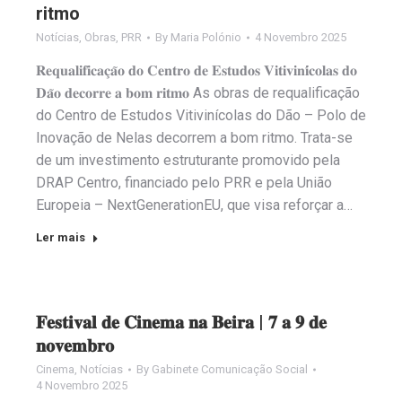
ritmo
Notícias
,
Obras
,
PRR
By
Maria Polónio
4 Novembro 2025
𝐑𝐞𝐪𝐮𝐚𝐥𝐢𝐟𝐢𝐜𝐚𝐜̧𝐚̃𝐨 𝐝𝐨 𝐂𝐞𝐧𝐭𝐫𝐨 𝐝𝐞 𝐄𝐬𝐭𝐮𝐝𝐨𝐬 𝐕𝐢𝐭𝐢𝐯𝐢𝐧𝐢́𝐜𝐨𝐥𝐚𝐬 𝐝𝐨
𝐃𝐚̃𝐨 𝐝𝐞𝐜𝐨𝐫𝐫𝐞 𝐚 𝐛𝐨𝐦 𝐫𝐢𝐭𝐦𝐨 As obras de requalificação
do Centro de Estudos Vitivinícolas do Dão – Polo de
Inovação de Nelas decorrem a bom ritmo. Trata-se
de um investimento estruturante promovido pela
DRAP Centro, financiado pelo PRR e pela União
Europeia – NextGenerationEU, que visa reforçar a…
Ler mais
𝐅𝐞𝐬𝐭𝐢𝐯𝐚𝐥 𝐝𝐞 𝐂𝐢𝐧𝐞𝐦𝐚 𝐧𝐚 𝐁𝐞𝐢𝐫𝐚 | 𝟕 𝐚 𝟗 𝐝𝐞
𝐧𝐨𝐯𝐞𝐦𝐛𝐫𝐨
Cinema
,
Notícias
By
Gabinete Comunicação Social
4 Novembro 2025