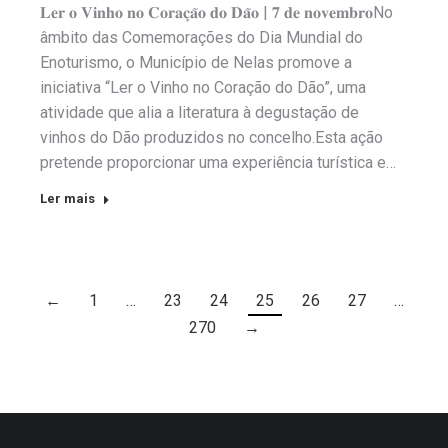
𝐋𝐞𝐫 𝐨 𝐕𝐢𝐧𝐡𝐨 𝐧𝐨 𝐂𝐨𝐫𝐚𝐜̧𝐚̃𝐨 𝐝𝐨 𝐃𝐚̃𝐨 | 𝟕 𝐝𝐞 𝐧𝐨𝐯𝐞𝐦𝐛𝐫𝐨No
âmbito das Comemorações do Dia Mundial do
Enoturismo, o Município de Nelas promove a
iniciativa “Ler o Vinho no Coração do Dão”, uma
atividade que alia a literatura à degustação de
vinhos do Dão produzidos no concelho.Esta ação
pretende proporcionar uma experiência turística e…
Ler mais
←
1
…
23
24
25
26
27
…
270
→