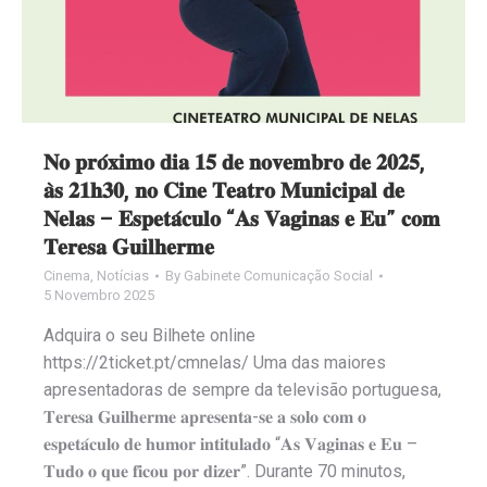
𝐍𝐨 𝐩𝐫𝐨́𝐱𝐢𝐦𝐨 𝐝𝐢𝐚 𝟏𝟓 𝐝𝐞 𝐧𝐨𝐯𝐞𝐦𝐛𝐫𝐨 𝐝𝐞 𝟐𝟎𝟐𝟓,
𝐚̀𝐬 𝟐𝟏𝐡𝟑𝟎, 𝐧𝐨 𝐂𝐢𝐧𝐞 𝐓𝐞𝐚𝐭𝐫𝐨 𝐌𝐮𝐧𝐢𝐜𝐢𝐩𝐚𝐥 𝐝𝐞
𝐍𝐞𝐥𝐚𝐬 – 𝐄𝐬𝐩𝐞𝐭𝐚́𝐜𝐮𝐥𝐨 “𝐀𝐬 𝐕𝐚𝐠𝐢𝐧𝐚𝐬 𝐞 𝐄𝐮” 𝐜𝐨𝐦
𝐓𝐞𝐫𝐞𝐬𝐚 𝐆𝐮𝐢𝐥𝐡𝐞𝐫𝐦𝐞
Cinema
,
Notícias
By
Gabinete Comunicação Social
5 Novembro 2025
Adquira o seu Bilhete online
https://2ticket.pt/cmnelas/ Uma das maiores
apresentadoras de sempre da televisão portuguesa,
𝐓𝐞𝐫𝐞𝐬𝐚 𝐆𝐮𝐢𝐥𝐡𝐞𝐫𝐦𝐞 𝐚𝐩𝐫𝐞𝐬𝐞𝐧𝐭𝐚-𝐬𝐞 𝐚 𝐬𝐨𝐥𝐨 𝐜𝐨𝐦 𝐨
𝐞𝐬𝐩𝐞𝐭𝐚́𝐜𝐮𝐥𝐨 𝐝𝐞 𝐡𝐮𝐦𝐨𝐫 𝐢𝐧𝐭𝐢𝐭𝐮𝐥𝐚𝐝𝐨 “𝐀𝐬 𝐕𝐚𝐠𝐢𝐧𝐚𝐬 𝐞 𝐄𝐮 –
𝐓𝐮𝐝𝐨 𝐨 𝐪𝐮𝐞 𝐟𝐢𝐜𝐨𝐮 𝐩𝐨𝐫 𝐝𝐢𝐳𝐞𝐫”. Durante 70 minutos,