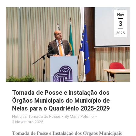
Nov
3
2025
Tomada de Posse e Instalação dos
Órgãos Municipais do Município de
Nelas para o Quadriénio 2025-2029
Notícias
,
Tomada de Posse
By
Maria Polónio
3 Novembro 2025
𝐓𝐨𝐦𝐚𝐝𝐚 𝐝𝐞 𝐏𝐨𝐬𝐬𝐞 𝐞 𝐈𝐧𝐬𝐭𝐚𝐥𝐚𝐜̧𝐚̃𝐨 𝐝𝐨𝐬 𝐎́𝐫𝐠𝐚̃𝐨𝐬 𝐌𝐮𝐧𝐢𝐜𝐢𝐩𝐚𝐢𝐬