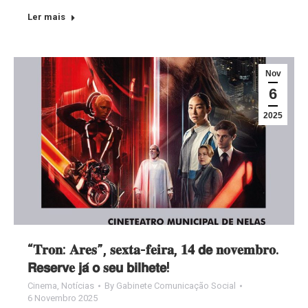
Ler mais
Nov
6
2025
“𝐓𝐫𝐨𝐧: 𝐀𝐫𝐞𝐬”, 𝐬𝐞𝐱𝐭𝐚-𝐟𝐞𝐢𝐫𝐚, 𝟏𝟒 𝗱𝗲 𝐧𝐨𝐯𝐞𝐦𝐛𝐫𝐨.
𝗥𝗲𝘀𝗲𝗿𝘃𝐞 𝗷𝗮́ 𝗼 𝐬𝗲𝘂 𝗯𝗶𝗹𝗵𝗲𝘁𝗲!
Cinema
,
Notícias
By
Gabinete Comunicação Social
6 Novembro 2025