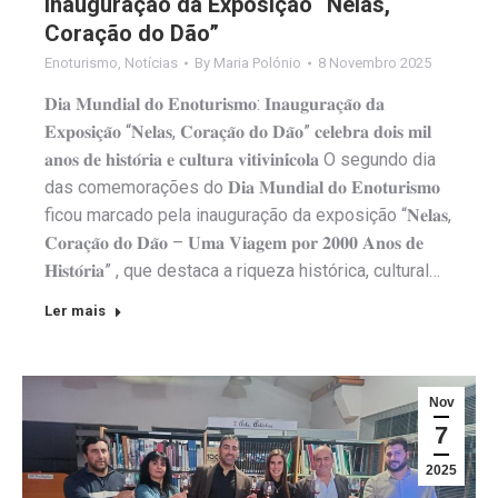
Inauguração da Exposição “Nelas,
Coração do Dão”
Enoturismo
,
Notícias
By
Maria Polónio
8 Novembro 2025
𝐃𝐢𝐚 𝐌𝐮𝐧𝐝𝐢𝐚𝐥 𝐝𝐨 𝐄𝐧𝐨𝐭𝐮𝐫𝐢𝐬𝐦𝐨: 𝐈𝐧𝐚𝐮𝐠𝐮𝐫𝐚𝐜̧𝐚̃𝐨 𝐝𝐚
𝐄𝐱𝐩𝐨𝐬𝐢𝐜̧𝐚̃𝐨 “𝐍𝐞𝐥𝐚𝐬, 𝐂𝐨𝐫𝐚𝐜̧𝐚̃𝐨 𝐝𝐨 𝐃𝐚̃𝐨” 𝐜𝐞𝐥𝐞𝐛𝐫𝐚 𝐝𝐨𝐢𝐬 𝐦𝐢𝐥
𝐚𝐧𝐨𝐬 𝐝𝐞 𝐡𝐢𝐬𝐭𝐨́𝐫𝐢𝐚 𝐞 𝐜𝐮𝐥𝐭𝐮𝐫𝐚 𝐯𝐢𝐭𝐢𝐯𝐢𝐧𝐢́𝐜𝐨𝐥𝐚 O segundo dia
das comemorações do 𝐃𝐢𝐚 𝐌𝐮𝐧𝐝𝐢𝐚𝐥 𝐝𝐨 𝐄𝐧𝐨𝐭𝐮𝐫𝐢𝐬𝐦𝐨
ficou marcado pela inauguração da exposição “𝐍𝐞𝐥𝐚𝐬,
𝐂𝐨𝐫𝐚𝐜̧𝐚̃𝐨 𝐝𝐨 𝐃𝐚̃𝐨 – 𝐔𝐦𝐚 𝐕𝐢𝐚𝐠𝐞𝐦 𝐩𝐨𝐫 𝟐𝟎𝟎𝟎 𝐀𝐧𝐨𝐬 𝐝𝐞
𝐇𝐢𝐬𝐭𝐨́𝐫𝐢𝐚” , que destaca a riqueza histórica, cultural…
Ler mais
Nov
7
2025