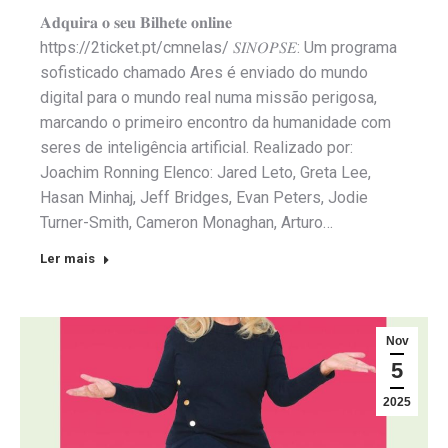
𝐀𝐝𝐪𝐮𝐢𝐫𝐚 𝐨 𝐬𝐞𝐮 𝐁𝐢𝐥𝐡𝐞𝐭𝐞 𝐨𝐧𝐥𝐢𝐧𝐞
https://2ticket.pt/cmnelas/ 𝑆𝐼𝑁𝑂𝑃𝑆𝐸: Um programa
sofisticado chamado Ares é enviado do mundo
digital para o mundo real numa missão perigosa,
marcando o primeiro encontro da humanidade com
seres de inteligência artificial. Realizado por:
Joachim Ronning Elenco: Jared Leto, Greta Lee,
Hasan Minhaj, Jeff Bridges, Evan Peters, Jodie
Turner-Smith, Cameron Monaghan, Arturo…
Ler mais
Nov
5
2025