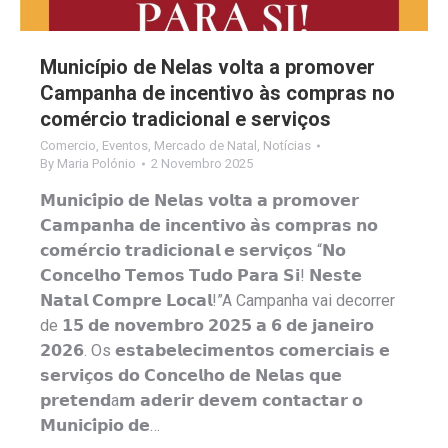
Município de Nelas volta a promover
Campanha de incentivo às compras no
comércio tradicional e serviços
Comercio
,
Eventos
,
Mercado de Natal
,
Notícias
By
Maria Polónio
2 Novembro 2025
𝗠𝘂𝗻𝗶𝗰𝗶́𝗽𝗶𝗼 𝗱𝗲 𝗡𝗲𝗹𝗮𝘀 𝘃𝗼𝗹𝘁𝗮 𝗮 𝗽𝗿𝗼𝗺𝗼𝘃𝗲𝗿
𝗖𝗮𝗺𝗽𝗮𝗻𝗵𝗮 𝗱𝗲 𝗶𝗻𝗰𝗲𝗻𝘁𝗶𝘃𝗼 𝗮̀𝘀 𝗰𝗼𝗺𝗽𝗿𝗮𝘀 𝗻𝗼
𝗰𝗼𝗺𝗲́𝗿𝗰𝗶𝗼 𝘁𝗿𝗮𝗱𝗶𝗰𝗶𝗼𝗻𝗮𝗹 𝗲 𝘀𝗲𝗿𝘃𝗶𝗰̧𝗼𝘀 “𝗡𝗼
𝗖𝗼𝗻𝗰𝗲𝗹𝗵𝗼 𝗧𝗲𝗺𝗼𝘀 𝗧𝘂𝗱𝗼 𝗣𝗮𝗿𝗮 𝗦𝗶! 𝗡𝗲𝘀𝘁𝗲
𝗡𝗮𝘁𝗮𝗹 𝗖𝗼𝗺𝗽𝗿𝗲 𝗟𝗼𝗰𝗮𝗹!”A Campanha vai decorrer
de 𝟭𝟱 𝗱𝗲 𝗻𝗼𝘃𝗲𝗺𝗯𝗿𝗼 𝟮𝟬𝟮𝟱 𝗮 𝟲 𝗱𝗲 𝗷𝗮𝗻𝗲𝗶𝗿𝗼
𝟮𝟬𝟮𝟲. Os 𝗲𝘀𝘁𝗮𝗯𝗲𝗹𝗲𝗰𝗶𝗺𝗲𝗻𝘁𝗼𝘀 𝗰𝗼𝗺𝗲𝗿𝗰𝗶𝗮𝗶𝘀 𝗲
𝘀𝗲𝗿𝘃𝗶𝗰̧𝗼𝘀 𝗱𝗼 𝗖𝗼𝗻𝗰𝗲𝗹𝗵𝗼 𝗱𝗲 𝗡𝗲𝗹𝗮𝘀 𝗾𝘂𝗲
𝗽𝗿𝗲𝘁𝗲𝗻𝗱a𝗺 𝗮𝗱𝗲𝗿𝗶𝗿 𝗱𝗲𝘃𝗲𝗺 𝗰𝗼𝗻𝘁𝗮𝗰𝘁𝗮𝗿 𝗼
𝗠𝘂𝗻𝗶𝗰𝗶́𝗽𝗶𝗼 𝗱𝗲…