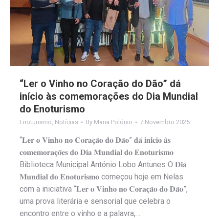
“Ler o Vinho no Coração do Dão” dá
início às comemorações do Dia Mundial
do Enoturismo
Enoturismo
,
Notícias
By
Maria Polónio
7 Novembro 2025
“𝐋𝐞𝐫 𝐨 𝐕𝐢𝐧𝐡𝐨 𝐧𝐨 𝐂𝐨𝐫𝐚𝐜̧𝐚̃𝐨 𝐝𝐨 𝐃𝐚̃𝐨” 𝐝𝐚́ 𝐢𝐧𝐢́𝐜𝐢𝐨 𝐚̀𝐬
𝐜𝐨𝐦𝐞𝐦𝐨𝐫𝐚𝐜̧𝐨̃𝐞𝐬 𝐝𝐨 𝐃𝐢𝐚 𝐌𝐮𝐧𝐝𝐢𝐚𝐥 𝐝𝐨 𝐄𝐧𝐨𝐭𝐮𝐫𝐢𝐬𝐦𝐨
Biblioteca Municipal António Lobo Antunes O 𝐃𝐢𝐚
𝐌𝐮𝐧𝐝𝐢𝐚𝐥 𝐝𝐨 𝐄𝐧𝐨𝐭𝐮𝐫𝐢𝐬𝐦𝐨 começou hoje em Nelas
com a iniciativa “𝐋𝐞𝐫 𝐨 𝐕𝐢𝐧𝐡𝐨 𝐧𝐨 𝐂𝐨𝐫𝐚𝐜̧𝐚̃𝐨 𝐝𝐨 𝐃𝐚̃𝐨”,
uma prova literária e sensorial que celebra o
encontro entre o vinho e a palavra,…