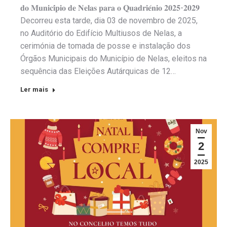
𝐝𝐨 𝐌𝐮𝐧𝐢𝐜𝐢́𝐩𝐢𝐨 𝐝𝐞 𝐍𝐞𝐥𝐚𝐬 𝐩𝐚𝐫𝐚 𝐨 𝐐𝐮𝐚𝐝𝐫𝐢𝐞́𝐧𝐢𝐨 𝟐𝟎𝟐𝟓-𝟐𝟎𝟐𝟗
Decorreu esta tarde, dia 03 de novembro de 2025,
no Auditório do Edifício Multiusos de Nelas, a
cerimónia de tomada de posse e instalação dos
Órgãos Municipais do Município de Nelas, eleitos na
sequência das Eleições Autárquicas de 12…
Ler mais
Nov
2
2025