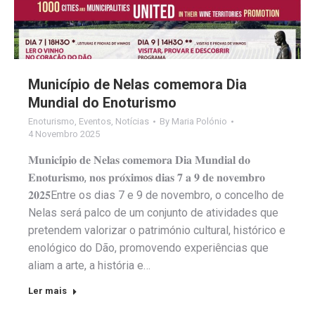
Município de Nelas comemora Dia
Mundial do Enoturismo
Enoturismo
,
Eventos
,
Notícias
By
Maria Polónio
4 Novembro 2025
𝐌𝐮𝐧𝐢𝐜𝐢́𝐩𝐢𝐨 𝐝𝐞 𝐍𝐞𝐥𝐚𝐬 𝐜𝐨𝐦𝐞𝐦𝐨𝐫𝐚 𝐃𝐢𝐚 𝐌𝐮𝐧𝐝𝐢𝐚𝐥 𝐝𝐨
𝐄𝐧𝐨𝐭𝐮𝐫𝐢𝐬𝐦𝐨, 𝐧𝐨𝐬 𝐩𝐫𝐨́𝐱𝐢𝐦𝐨𝐬 𝐝𝐢𝐚𝐬 𝟕 𝐚 𝟗 𝐝𝐞 𝐧𝐨𝐯𝐞𝐦𝐛𝐫𝐨
𝟐𝟎𝟐𝟓Entre os dias 7 e 9 de novembro, o concelho de
Nelas será palco de um conjunto de atividades que
pretendem valorizar o património cultural, histórico e
enológico do Dão, promovendo experiências que
aliam a arte, a história e…
Ler mais