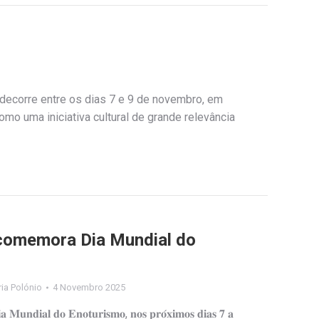
decorre entre os dias 7 e 9 de novembro, em
mo uma iniciativa cultural de grande relevância
 comemora Dia Mundial do
ia Polónio
4 Novembro 2025
𝐚 𝐌𝐮𝐧𝐝𝐢𝐚𝐥 𝐝𝐨 𝐄𝐧𝐨𝐭𝐮𝐫𝐢𝐬𝐦𝐨, 𝐧𝐨𝐬 𝐩𝐫𝐨́𝐱𝐢𝐦𝐨𝐬 𝐝𝐢𝐚𝐬 𝟕 𝐚