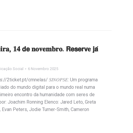
𝐢𝐫𝐚, 𝟏𝟒 𝗱𝗲 𝐧𝐨𝐯𝐞𝐦𝐛𝐫𝐨. 𝗥𝗲𝘀𝗲𝗿𝘃𝐞 𝗷𝗮́
icação Social
6 Novembro 2025
𝐥𝐢𝐧𝐞 https://2ticket.pt/cmnelas/ 𝑆𝐼𝑁𝑂𝑃𝑆𝐸: Um programa
iado do mundo digital para o mundo real numa
rimeiro encontro da humanidade com seres de
o por: Joachim Ronning Elenco: Jared Leto, Greta
, Evan Peters, Jodie Turner-Smith, Cameron