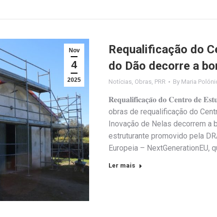
Requalificação do Ce
Nov
4
do Dão decorre a bo
2025
Notícias
,
Obras
,
PRR
By
Maria Polóni
𝐑𝐞𝐪𝐮𝐚𝐥𝐢𝐟𝐢𝐜𝐚𝐜̧𝐚̃𝐨 𝐝𝐨 𝐂𝐞𝐧𝐭𝐫𝐨 𝐝𝐞 𝐄𝐬
obras de requalificação do Cent
Inovação de Nelas decorrem a b
estruturante promovido pela DR
Europeia – NextGenerationEU, qu
Ler mais