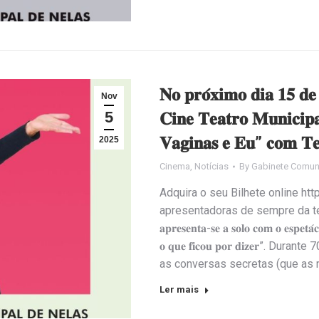
𝐍𝐨 𝐩𝐫𝐨́𝐱𝐢𝐦𝐨 𝐝𝐢𝐚 𝟏𝟓 𝐝𝐞
Nov
5
𝐂𝐢𝐧𝐞 𝐓𝐞𝐚𝐭𝐫𝐨 𝐌𝐮𝐧𝐢𝐜𝐢𝐩
𝐕𝐚𝐠𝐢𝐧𝐚𝐬 𝐞 𝐄𝐮” 𝐜𝐨𝐦 𝐓𝐞
2025
Cinema
,
Notícias
By
Gabinete Comun
Adquira o seu Bilhete online ht
apresentadoras de sempre da televisã
𝐚𝐩𝐫𝐞𝐬𝐞𝐧𝐭𝐚-𝐬𝐞 𝐚 𝐬𝐨𝐥𝐨 𝐜𝐨𝐦 𝐨 𝐞𝐬𝐩𝐞𝐭
𝐨 𝐪𝐮𝐞 𝐟𝐢𝐜𝐨𝐮 𝐩𝐨𝐫 𝐝𝐢𝐳𝐞𝐫
as conversas secretas (que as 
Ler mais