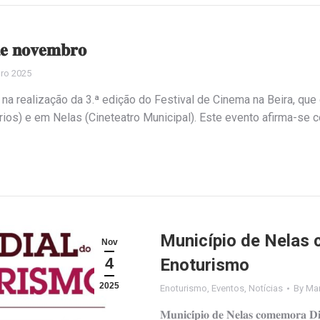
𝐝𝐞 𝐧𝐨𝐯𝐞𝐦𝐛𝐫𝐨
ro 2025
realização da 3.ª edição do Festival de Cinema na Beira, que 
os) e em Nelas (Cineteatro Municipal). Este evento afirma-se co
Município de Nelas
Nov
4
Enoturismo
2025
Enoturismo
,
Eventos
,
Notícias
By
Mar
𝐌𝐮𝐧𝐢𝐜𝐢́𝐩𝐢𝐨 𝐝𝐞 𝐍𝐞𝐥𝐚𝐬 𝐜𝐨𝐦𝐞𝐦𝐨𝐫𝐚 𝐃𝐢