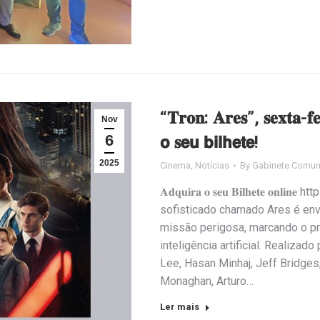
“𝐓𝐫𝐨𝐧: 𝐀𝐫𝐞𝐬”, 𝐬𝐞𝐱𝐭𝐚-𝐟𝐞
Nov
6
𝗼 𝐬𝗲𝘂 𝗯𝗶𝗹𝗵𝗲𝘁𝗲!
2025
Cinema
,
Notícias
By
Gabinete Comun
𝐀𝐝𝐪𝐮𝐢𝐫𝐚 𝐨 𝐬𝐞𝐮 𝐁𝐢𝐥𝐡𝐞𝐭𝐞 𝐨
sofisticado chamado Ares é env
missão perigosa, marcando o p
inteligência artificial. Realizad
Lee, Hasan Minhaj, Jeff Bridges
Monaghan, Arturo…
Ler mais