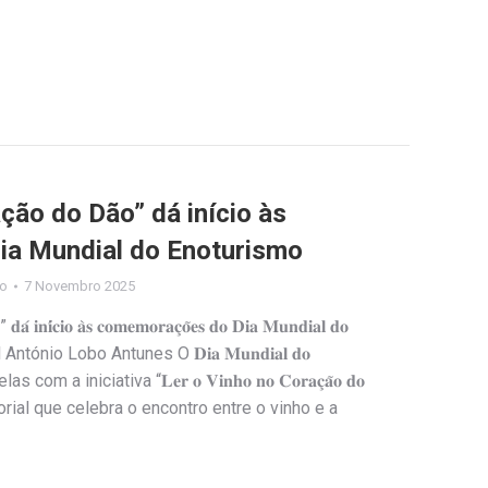
ção do Dão” dá início às
a Mundial do Enoturismo
io
7 Novembro 2025
𝐝𝐚́ 𝐢𝐧𝐢́𝐜𝐢𝐨 𝐚̀𝐬 𝐜𝐨𝐦𝐞𝐦𝐨𝐫𝐚𝐜̧𝐨̃𝐞𝐬 𝐝𝐨 𝐃𝐢𝐚 𝐌𝐮𝐧𝐝𝐢𝐚𝐥 𝐝𝐨
l António Lobo Antunes O 𝐃𝐢𝐚 𝐌𝐮𝐧𝐝𝐢𝐚𝐥 𝐝𝐨
com a iniciativa “𝐋𝐞𝐫 𝐨 𝐕𝐢𝐧𝐡𝐨 𝐧𝐨 𝐂𝐨𝐫𝐚𝐜̧𝐚̃𝐨 𝐝𝐨
nsorial que celebra o encontro entre o vinho e a