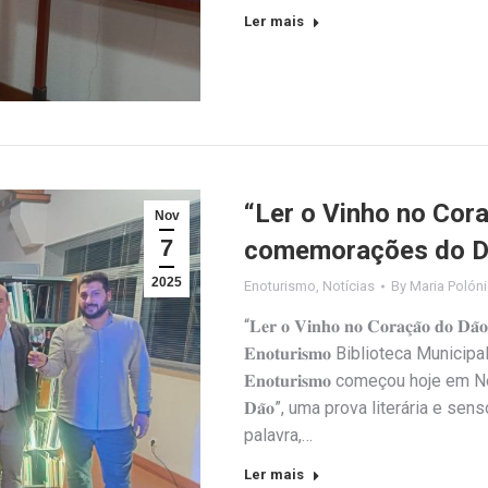
Ler mais
“Ler o Vinho no Cora
Nov
7
comemorações do Di
2025
Enoturismo
,
Notícias
By
Maria Polón
“𝐋𝐞𝐫 𝐨 𝐕𝐢𝐧𝐡𝐨 𝐧𝐨 𝐂𝐨𝐫𝐚𝐜̧𝐚̃𝐨 𝐝𝐨 𝐃𝐚̃𝐨” 
𝐄𝐧𝐨𝐭𝐮𝐫𝐢𝐬𝐦𝐨 Biblioteca Municipa
𝐄𝐧𝐨𝐭𝐮𝐫𝐢𝐬𝐦𝐨 começou hoje em Nelas 
𝐃𝐚̃𝐨”, uma prova literária e se
palavra,…
Ler mais