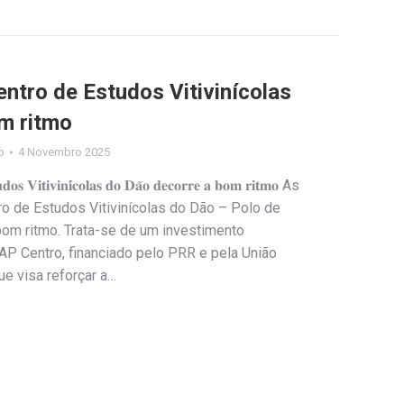
ntro de Estudos Vitivinícolas
m ritmo
o
4 Novembro 2025
𝐮𝐝𝐨𝐬 𝐕𝐢𝐭𝐢𝐯𝐢𝐧𝐢́𝐜𝐨𝐥𝐚𝐬 𝐝𝐨 𝐃𝐚̃𝐨 𝐝𝐞𝐜𝐨𝐫𝐫𝐞 𝐚 𝐛𝐨𝐦 𝐫𝐢𝐭𝐦𝐨 As
ro de Estudos Vitivinícolas do Dão – Polo de
om ritmo. Trata-se de um investimento
AP Centro, financiado pelo PRR e pela União
e visa reforçar a…