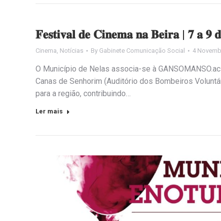
𝐅𝐞𝐬𝐭𝐢𝐯𝐚𝐥 𝐝𝐞 𝐂𝐢𝐧𝐞𝐦𝐚 𝐧𝐚 𝐁𝐞𝐢𝐫𝐚 | 𝟕 𝐚 𝟗 
Cinema
,
Notícias
By
Gabinete Comunicação Social
4 Novemb
O Município de Nelas associa-se à GANSOMANSO.ac na 
Canas de Senhorim (Auditório dos Bombeiros Voluntári
para a região, contribuindo…
Ler mais