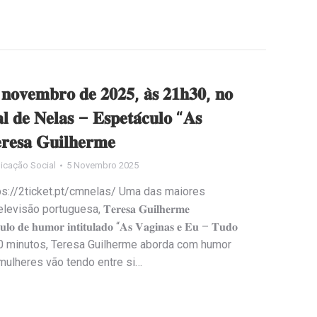
 𝐧𝐨𝐯𝐞𝐦𝐛𝐫𝐨 𝐝𝐞 𝟐𝟎𝟐𝟓, 𝐚̀𝐬 𝟐𝟏𝐡𝟑𝟎, 𝐧𝐨
𝐥 𝐝𝐞 𝐍𝐞𝐥𝐚𝐬 – 𝐄𝐬𝐩𝐞𝐭𝐚́𝐜𝐮𝐥𝐨 “𝐀𝐬
𝐫𝐞𝐬𝐚 𝐆𝐮𝐢𝐥𝐡𝐞𝐫𝐦𝐞
icação Social
5 Novembro 2025
tps://2ticket.pt/cmnelas/ Uma das maiores
o portuguesa, 𝐓𝐞𝐫𝐞𝐬𝐚 𝐆𝐮𝐢𝐥𝐡𝐞𝐫𝐦𝐞
́𝐜𝐮𝐥𝐨 𝐝𝐞 𝐡𝐮𝐦𝐨𝐫 𝐢𝐧𝐭𝐢𝐭𝐮𝐥𝐚𝐝𝐨 “𝐀𝐬 𝐕𝐚𝐠𝐢𝐧𝐚𝐬 𝐞 𝐄𝐮 – 𝐓𝐮𝐝𝐨
”. Durante 70 minutos, Teresa Guilherme aborda com humor
mulheres vão tendo entre si…