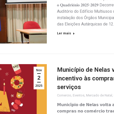
𝐨 𝐐𝐮𝐚𝐝𝐫𝐢𝐞́𝐧𝐢𝐨 𝟐𝟎𝟐𝟓-𝟐𝟎
Auditório do Edifício Multiusos
instalação dos Órgãos Municipa
das Eleições Autárquicas de 12
Ler mais
Município de Nelas 
Nov
2
incentivo às compras
serviços
2025
Comercio
,
Eventos
,
Mercado de Natal
,
𝗠𝘂𝗻𝗶𝗰𝗶́𝗽𝗶𝗼 𝗱𝗲 𝗡𝗲𝗹𝗮𝘀 𝘃𝗼𝗹𝘁
𝗰𝗼𝗺𝗽𝗿𝗮𝘀 𝗻𝗼 𝗰𝗼𝗺𝗲́𝗿𝗰𝗶𝗼 𝘁𝗿𝗮𝗱