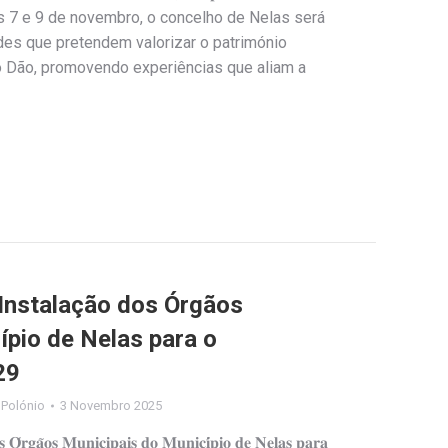
re os dias 7 e 9 de novembro, o concelho de Nelas será
des que pretendem valorizar o património
 do Dão, promovendo experiências que aliam a
Instalação dos Órgãos
ípio de Nelas para o
29
 Polónio
3 Novembro 2025
𝐬 𝐎́𝐫𝐠𝐚̃𝐨𝐬 𝐌𝐮𝐧𝐢𝐜𝐢𝐩𝐚𝐢𝐬 𝐝𝐨 𝐌𝐮𝐧𝐢𝐜𝐢́𝐩𝐢𝐨 𝐝𝐞 𝐍𝐞𝐥𝐚𝐬 𝐩𝐚𝐫𝐚