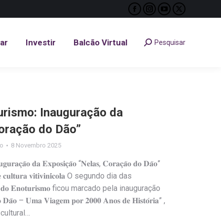
Facebook
Instagram
YouTube
X
tar
Investir
Balcão Virtual
Pesquisar
Search:
page
page
page
page
opens
opens
opens
opens
tar
Investir
Balcão Virtual
Pesquisar
Search:
in
in
in
in
new
new
new
new
window
window
window
window
urismo: Inauguração da
oração do Dão”
io
8 Novembro 2025
𝐮𝐫𝐚𝐜̧𝐚̃𝐨 𝐝𝐚 𝐄𝐱𝐩𝐨𝐬𝐢𝐜̧𝐚̃𝐨 “𝐍𝐞𝐥𝐚𝐬, 𝐂𝐨𝐫𝐚𝐜̧𝐚̃𝐨 𝐝𝐨 𝐃𝐚̃𝐨”
𝐫𝐢𝐚 𝐞 𝐜𝐮𝐥𝐭𝐮𝐫𝐚 𝐯𝐢𝐭𝐢𝐯𝐢𝐧𝐢́𝐜𝐨𝐥𝐚 O segundo dia das
𝐝𝐨 𝐄𝐧𝐨𝐭𝐮𝐫𝐢𝐬𝐦𝐨 ficou marcado pela inauguração
̃𝐨 – 𝐔𝐦𝐚 𝐕𝐢𝐚𝐠𝐞𝐦 𝐩𝐨𝐫 𝟐𝟎𝟎𝟎 𝐀𝐧𝐨𝐬 𝐝𝐞 𝐇𝐢𝐬𝐭𝐨́𝐫𝐢𝐚” ,
cultural…