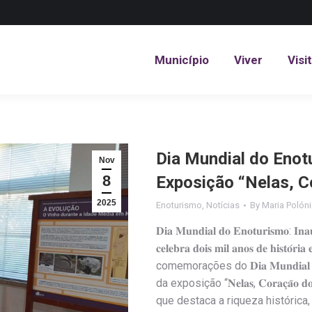
Município
Viver
Visi
Município
Viver
Visi
Dia Mundial do Enot
Nov
8
Exposição “Nelas, C
2025
Enoturismo
,
Notícias
By
Maria Polón
𝐃𝐢𝐚 𝐌𝐮𝐧𝐝𝐢𝐚𝐥 𝐝𝐨 𝐄𝐧𝐨𝐭𝐮𝐫𝐢𝐬𝐦𝐨: 𝐈𝐧𝐚𝐮
𝐜𝐞𝐥𝐞𝐛𝐫𝐚 𝐝𝐨𝐢𝐬 𝐦𝐢𝐥 𝐚𝐧𝐨𝐬 𝐝𝐞 𝐡𝐢𝐬𝐭𝐨́
comemorações do 𝐃𝐢𝐚 𝐌𝐮𝐧𝐝𝐢𝐚𝐥 
da exposição “𝐍𝐞𝐥𝐚𝐬, 𝐂𝐨𝐫𝐚𝐜̧𝐚̃𝐨 𝐝𝐨 𝐃
que destaca a riqueza histórica, 