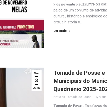
𝟗 𝐝𝐞 𝐧𝐨𝐯𝐞𝐦𝐛𝐫𝐨 𝟐𝟎𝟐𝟓Ent
palco de um conjunto de ativida
cultural, histórico e enológico
arte, a história e…
Ler mais
Tomada de Posse e 
Nov
3
Municipais do Munic
Quadriénio 2025-20
2025
Notícias
,
Tomada de Posse
By
Maria
𝐓𝐨𝐦𝐚𝐝𝐚 𝐝𝐞 𝐏𝐨𝐬𝐬𝐞 𝐞 𝐈𝐧𝐬𝐭𝐚𝐥𝐚𝐜̧𝐚̃𝐨 𝐝𝐨