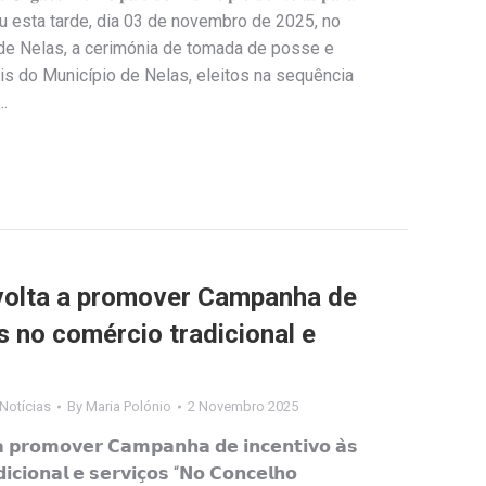
𝟗 Decorreu esta tarde, dia 03 de novembro de 2025, no
 de Nelas, a cerimónia de tomada de posse e
is do Município de Nelas, eleitos na sequência
…
volta a promover Campanha de
 no comércio tradicional e
Notícias
By
Maria Polónio
2 Novembro 2025
 𝗮 𝗽𝗿𝗼𝗺𝗼𝘃𝗲𝗿 𝗖𝗮𝗺𝗽𝗮𝗻𝗵𝗮 𝗱𝗲 𝗶𝗻𝗰𝗲𝗻𝘁𝗶𝘃𝗼 𝗮̀𝘀
𝗶𝗰𝗶𝗼𝗻𝗮𝗹 𝗲 𝘀𝗲𝗿𝘃𝗶𝗰̧𝗼𝘀 “𝗡𝗼 𝗖𝗼𝗻𝗰𝗲𝗹𝗵𝗼