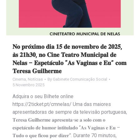
𝐍𝐨 𝐩𝐫𝐨́𝐱𝐢𝐦𝐨 𝐝𝐢𝐚 𝟏𝟓 𝐝𝐞 𝐧𝐨𝐯𝐞𝐦𝐛𝐫𝐨 𝐝𝐞 𝟐𝟎𝟐𝟓,
𝐚̀𝐬 𝟐𝟏𝐡𝟑𝟎, 𝐧𝐨 𝐂𝐢𝐧𝐞 𝐓𝐞𝐚𝐭𝐫𝐨 𝐌𝐮𝐧𝐢𝐜𝐢𝐩𝐚𝐥 𝐝𝐞
𝐍𝐞𝐥𝐚𝐬 – 𝐄𝐬𝐩𝐞𝐭𝐚́𝐜𝐮𝐥𝐨 “𝐀𝐬 𝐕𝐚𝐠𝐢𝐧𝐚𝐬 𝐞 𝐄𝐮” 𝐜𝐨𝐦
𝐓𝐞𝐫𝐞𝐬𝐚 𝐆𝐮𝐢𝐥𝐡𝐞𝐫𝐦𝐞
Cinema
,
Notícias
By
Gabinete Comunicação Social
5 Novembro 2025
Adquira o seu Bilhete online
https://2ticket.pt/cmnelas/ Uma das maiores
apresentadoras de sempre da televisão portuguesa,
𝐓𝐞𝐫𝐞𝐬𝐚 𝐆𝐮𝐢𝐥𝐡𝐞𝐫𝐦𝐞 𝐚𝐩𝐫𝐞𝐬𝐞𝐧𝐭𝐚-𝐬𝐞 𝐚 𝐬𝐨𝐥𝐨 𝐜𝐨𝐦 𝐨
𝐞𝐬𝐩𝐞𝐭𝐚́𝐜𝐮𝐥𝐨 𝐝𝐞 𝐡𝐮𝐦𝐨𝐫 𝐢𝐧𝐭𝐢𝐭𝐮𝐥𝐚𝐝𝐨 “𝐀𝐬 𝐕𝐚𝐠𝐢𝐧𝐚𝐬 𝐞 𝐄𝐮 –
𝐓𝐮𝐝𝐨 𝐨 𝐪𝐮𝐞 𝐟𝐢𝐜𝐨𝐮 𝐩𝐨𝐫 𝐝𝐢𝐳𝐞𝐫”. Durante 70 minutos,