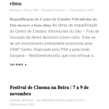
ritmo
Notícias
,
Obras
,
PRR
By
Maria Polónio
4 Novembro 2025
𝐑𝐞𝐪𝐮𝐚𝐥𝐢𝐟𝐢𝐜𝐚𝐜̧𝐚̃𝐨 𝐝𝐨 𝐂𝐞𝐧𝐭𝐫𝐨 𝐝𝐞 𝐄𝐬𝐭𝐮𝐝𝐨𝐬 𝐕𝐢𝐭𝐢𝐯𝐢𝐧𝐢́𝐜𝐨𝐥𝐚𝐬 𝐝𝐨
𝐃𝐚̃𝐨 𝐝𝐞𝐜𝐨𝐫𝐫𝐞 𝐚 𝐛𝐨𝐦 𝐫𝐢𝐭𝐦𝐨 As obras de requalificação
do Centro de Estudos Vitivinícolas do Dão – Polo de
Inovação de Nelas decorrem a bom ritmo. Trata-se
de um investimento estruturante promovido pela
DRAP Centro, financiado pelo PRR e pela União
Europeia – NextGenerationEU, que visa reforçar a…
Ler mais
𝐅𝐞𝐬𝐭𝐢𝐯𝐚𝐥 𝐝𝐞 𝐂𝐢𝐧𝐞𝐦𝐚 𝐧𝐚 𝐁𝐞𝐢𝐫𝐚 | 𝟕 𝐚 𝟗 𝐝𝐞
𝐧𝐨𝐯𝐞𝐦𝐛𝐫𝐨
Cinema
,
Notícias
By
Gabinete Comunicação Social
4 Novembro 2025