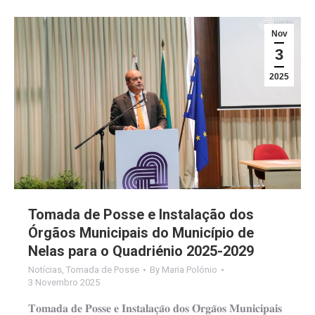
Nov
3
2025
Tomada de Posse e Instalação dos
Órgãos Municipais do Município de
Nelas para o Quadriénio 2025-2029
Notícias
,
Tomada de Posse
By
Maria Polónio
3 Novembro 2025
𝐓𝐨𝐦𝐚𝐝𝐚 𝐝𝐞 𝐏𝐨𝐬𝐬𝐞 𝐞 𝐈𝐧𝐬𝐭𝐚𝐥𝐚𝐜̧𝐚̃𝐨 𝐝𝐨𝐬 𝐎́𝐫𝐠𝐚̃𝐨𝐬 𝐌𝐮𝐧𝐢𝐜𝐢𝐩𝐚𝐢𝐬