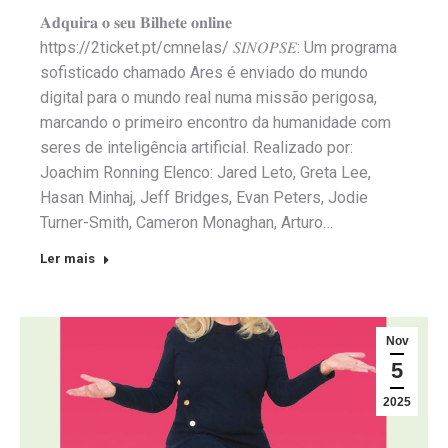
𝐀𝐝𝐪𝐮𝐢𝐫𝐚 𝐨 𝐬𝐞𝐮 𝐁𝐢𝐥𝐡𝐞𝐭𝐞 𝐨𝐧𝐥𝐢𝐧𝐞
https://2ticket.pt/cmnelas/ 𝑆𝐼𝑁𝑂𝑃𝑆𝐸: Um programa
sofisticado chamado Ares é enviado do mundo
digital para o mundo real numa missão perigosa,
marcando o primeiro encontro da humanidade com
seres de inteligência artificial. Realizado por:
Joachim Ronning Elenco: Jared Leto, Greta Lee,
Hasan Minhaj, Jeff Bridges, Evan Peters, Jodie
Turner-Smith, Cameron Monaghan, Arturo…
Ler mais
Nov
5
2025