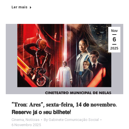
Ler mais
Nov
6
2025
“𝐓𝐫𝐨𝐧: 𝐀𝐫𝐞𝐬”, 𝐬𝐞𝐱𝐭𝐚-𝐟𝐞𝐢𝐫𝐚, 𝟏𝟒 𝗱𝗲 𝐧𝐨𝐯𝐞𝐦𝐛𝐫𝐨.
𝗥𝗲𝘀𝗲𝗿𝘃𝐞 𝗷𝗮́ 𝗼 𝐬𝗲𝘂 𝗯𝗶𝗹𝗵𝗲𝘁𝗲!
Cinema
,
Notícias
By
Gabinete Comunicação Social
6 Novembro 2025