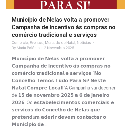
Município de Nelas volta a promover
Campanha de incentivo às compras no
comércio tradicional e serviços
Comercio
,
Eventos
,
Mercado de Natal
,
Notícias
By
Maria Polónio
2 Novembro 2025
𝗠𝘂𝗻𝗶𝗰𝗶́𝗽𝗶𝗼 𝗱𝗲 𝗡𝗲𝗹𝗮𝘀 𝘃𝗼𝗹𝘁𝗮 𝗮 𝗽𝗿𝗼𝗺𝗼𝘃𝗲𝗿
𝗖𝗮𝗺𝗽𝗮𝗻𝗵𝗮 𝗱𝗲 𝗶𝗻𝗰𝗲𝗻𝘁𝗶𝘃𝗼 𝗮̀𝘀 𝗰𝗼𝗺𝗽𝗿𝗮𝘀 𝗻𝗼
𝗰𝗼𝗺𝗲́𝗿𝗰𝗶𝗼 𝘁𝗿𝗮𝗱𝗶𝗰𝗶𝗼𝗻𝗮𝗹 𝗲 𝘀𝗲𝗿𝘃𝗶𝗰̧𝗼𝘀 “𝗡𝗼
𝗖𝗼𝗻𝗰𝗲𝗹𝗵𝗼 𝗧𝗲𝗺𝗼𝘀 𝗧𝘂𝗱𝗼 𝗣𝗮𝗿𝗮 𝗦𝗶! 𝗡𝗲𝘀𝘁𝗲
𝗡𝗮𝘁𝗮𝗹 𝗖𝗼𝗺𝗽𝗿𝗲 𝗟𝗼𝗰𝗮𝗹!”A Campanha vai decorrer
de 𝟭𝟱 𝗱𝗲 𝗻𝗼𝘃𝗲𝗺𝗯𝗿𝗼 𝟮𝟬𝟮𝟱 𝗮 𝟲 𝗱𝗲 𝗷𝗮𝗻𝗲𝗶𝗿𝗼
𝟮𝟬𝟮𝟲. Os 𝗲𝘀𝘁𝗮𝗯𝗲𝗹𝗲𝗰𝗶𝗺𝗲𝗻𝘁𝗼𝘀 𝗰𝗼𝗺𝗲𝗿𝗰𝗶𝗮𝗶𝘀 𝗲
𝘀𝗲𝗿𝘃𝗶𝗰̧𝗼𝘀 𝗱𝗼 𝗖𝗼𝗻𝗰𝗲𝗹𝗵𝗼 𝗱𝗲 𝗡𝗲𝗹𝗮𝘀 𝗾𝘂𝗲
𝗽𝗿𝗲𝘁𝗲𝗻𝗱a𝗺 𝗮𝗱𝗲𝗿𝗶𝗿 𝗱𝗲𝘃𝗲𝗺 𝗰𝗼𝗻𝘁𝗮𝗰𝘁𝗮𝗿 𝗼
𝗠𝘂𝗻𝗶𝗰𝗶́𝗽𝗶𝗼 𝗱𝗲…