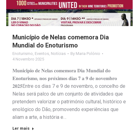
Município de Nelas comemora Dia
Mundial do Enoturismo
Enoturismo
,
Eventos
,
Notícias
By
Maria Polónio
4 Novembro 2025
𝐌𝐮𝐧𝐢𝐜𝐢́𝐩𝐢𝐨 𝐝𝐞 𝐍𝐞𝐥𝐚𝐬 𝐜𝐨𝐦𝐞𝐦𝐨𝐫𝐚 𝐃𝐢𝐚 𝐌𝐮𝐧𝐝𝐢𝐚𝐥 𝐝𝐨
𝐄𝐧𝐨𝐭𝐮𝐫𝐢𝐬𝐦𝐨, 𝐧𝐨𝐬 𝐩𝐫𝐨́𝐱𝐢𝐦𝐨𝐬 𝐝𝐢𝐚𝐬 𝟕 𝐚 𝟗 𝐝𝐞 𝐧𝐨𝐯𝐞𝐦𝐛𝐫𝐨
𝟐𝟎𝟐𝟓Entre os dias 7 e 9 de novembro, o concelho de
Nelas será palco de um conjunto de atividades que
pretendem valorizar o património cultural, histórico e
enológico do Dão, promovendo experiências que
aliam a arte, a história e…
Ler mais