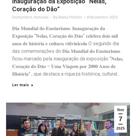
Inauguração da Exposição “Nelas,
Coração do Dão”
Enoturismo
,
Notícias
By
Maria Polónio
8 Novembro 2025
𝐃𝐢𝐚 𝐌𝐮𝐧𝐝𝐢𝐚𝐥 𝐝𝐨 𝐄𝐧𝐨𝐭𝐮𝐫𝐢𝐬𝐦𝐨: 𝐈𝐧𝐚𝐮𝐠𝐮𝐫𝐚𝐜̧𝐚̃𝐨 𝐝𝐚
𝐄𝐱𝐩𝐨𝐬𝐢𝐜̧𝐚̃𝐨 “𝐍𝐞𝐥𝐚𝐬, 𝐂𝐨𝐫𝐚𝐜̧𝐚̃𝐨 𝐝𝐨 𝐃𝐚̃𝐨” 𝐜𝐞𝐥𝐞𝐛𝐫𝐚 𝐝𝐨𝐢𝐬 𝐦𝐢𝐥
𝐚𝐧𝐨𝐬 𝐝𝐞 𝐡𝐢𝐬𝐭𝐨́𝐫𝐢𝐚 𝐞 𝐜𝐮𝐥𝐭𝐮𝐫𝐚 𝐯𝐢𝐭𝐢𝐯𝐢𝐧𝐢́𝐜𝐨𝐥𝐚 O segundo dia
das comemorações do 𝐃𝐢𝐚 𝐌𝐮𝐧𝐝𝐢𝐚𝐥 𝐝𝐨 𝐄𝐧𝐨𝐭𝐮𝐫𝐢𝐬𝐦𝐨
ficou marcado pela inauguração da exposição “𝐍𝐞𝐥𝐚𝐬,
𝐂𝐨𝐫𝐚𝐜̧𝐚̃𝐨 𝐝𝐨 𝐃𝐚̃𝐨 – 𝐔𝐦𝐚 𝐕𝐢𝐚𝐠𝐞𝐦 𝐩𝐨𝐫 𝟐𝟎𝟎𝟎 𝐀𝐧𝐨𝐬 𝐝𝐞
𝐇𝐢𝐬𝐭𝐨́𝐫𝐢𝐚” , que destaca a riqueza histórica, cultural…
Ler mais
Nov
7
2025