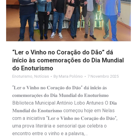
“Ler o Vinho no Coração do Dão” dá
início às comemorações do Dia Mundial
do Enoturismo
Enoturismo
,
Notícias
By
Maria Polónio
7 Novembro 2025
“𝐋𝐞𝐫 𝐨 𝐕𝐢𝐧𝐡𝐨 𝐧𝐨 𝐂𝐨𝐫𝐚𝐜̧𝐚̃𝐨 𝐝𝐨 𝐃𝐚̃𝐨” 𝐝𝐚́ 𝐢𝐧𝐢́𝐜𝐢𝐨 𝐚̀𝐬
𝐜𝐨𝐦𝐞𝐦𝐨𝐫𝐚𝐜̧𝐨̃𝐞𝐬 𝐝𝐨 𝐃𝐢𝐚 𝐌𝐮𝐧𝐝𝐢𝐚𝐥 𝐝𝐨 𝐄𝐧𝐨𝐭𝐮𝐫𝐢𝐬𝐦𝐨
Biblioteca Municipal António Lobo Antunes O 𝐃𝐢𝐚
𝐌𝐮𝐧𝐝𝐢𝐚𝐥 𝐝𝐨 𝐄𝐧𝐨𝐭𝐮𝐫𝐢𝐬𝐦𝐨 começou hoje em Nelas
com a iniciativa “𝐋𝐞𝐫 𝐨 𝐕𝐢𝐧𝐡𝐨 𝐧𝐨 𝐂𝐨𝐫𝐚𝐜̧𝐚̃𝐨 𝐝𝐨 𝐃𝐚̃𝐨”,
uma prova literária e sensorial que celebra o
encontro entre o vinho e a palavra,…