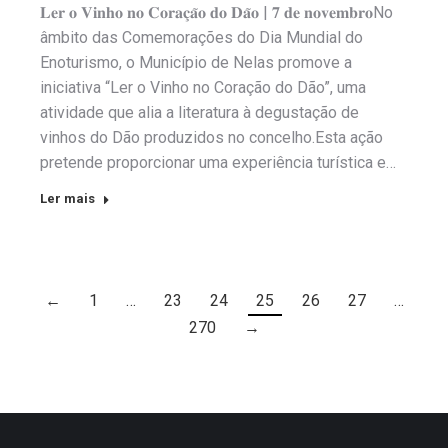
𝐋𝐞𝐫 𝐨 𝐕𝐢𝐧𝐡𝐨 𝐧𝐨 𝐂𝐨𝐫𝐚𝐜̧𝐚̃𝐨 𝐝𝐨 𝐃𝐚̃𝐨 | 𝟕 𝐝𝐞 𝐧𝐨𝐯𝐞𝐦𝐛𝐫𝐨No
âmbito das Comemorações do Dia Mundial do
Enoturismo, o Município de Nelas promove a
iniciativa “Ler o Vinho no Coração do Dão”, uma
atividade que alia a literatura à degustação de
vinhos do Dão produzidos no concelho.Esta ação
pretende proporcionar uma experiência turística e…
Ler mais
←
1
…
23
24
25
26
27
…
270
→