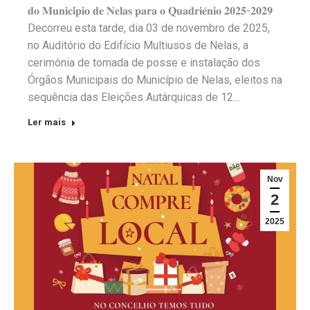
𝐝𝐨 𝐌𝐮𝐧𝐢𝐜𝐢́𝐩𝐢𝐨 𝐝𝐞 𝐍𝐞𝐥𝐚𝐬 𝐩𝐚𝐫𝐚 𝐨 𝐐𝐮𝐚𝐝𝐫𝐢𝐞́𝐧𝐢𝐨 𝟐𝟎𝟐𝟓-𝟐𝟎𝟐𝟗
Decorreu esta tarde, dia 03 de novembro de 2025,
no Auditório do Edifício Multiusos de Nelas, a
cerimónia de tomada de posse e instalação dos
Órgãos Municipais do Município de Nelas, eleitos na
sequência das Eleições Autárquicas de 12…
Ler mais
Nov
2
2025