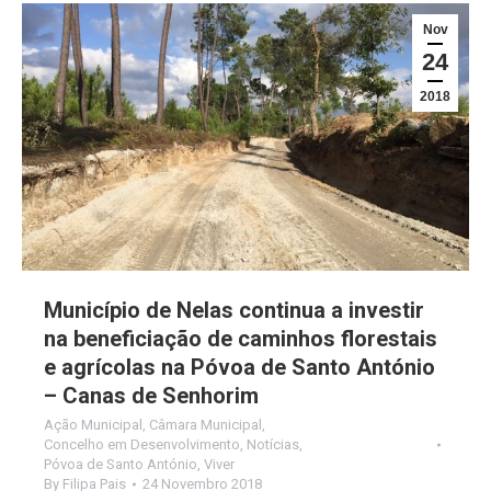
Nov
24
2018
Município de Nelas continua a investir
na beneficiação de caminhos florestais
e agrícolas na Póvoa de Santo António
– Canas de Senhorim
Ação Municipal
,
Câmara Municipal
,
Concelho em Desenvolvimento
,
Notícias
,
Póvoa de Santo António
,
Viver
By
Filipa Pais
24 Novembro 2018