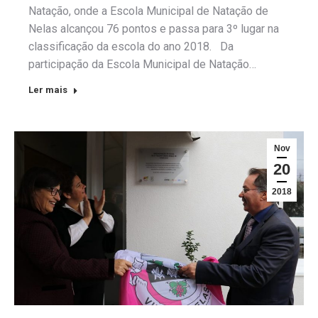
Natação, onde a Escola Municipal de Natação de
Nelas alcançou 76 pontos e passa para 3º lugar na
classificação da escola do ano 2018. Da
participação da Escola Municipal de Natação…
Ler mais
Nov
20
2018