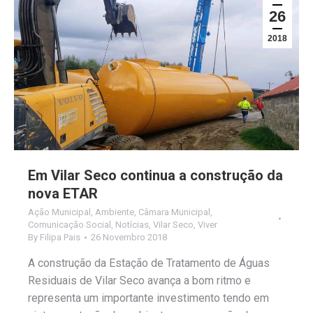
26
2018
Em Vilar Seco continua a construção da
nova ETAR
Ação Municipal
,
Ambiente
,
Câmara Municipal
,
Comunicação Social
,
Notícias
,
Vilar Seco
,
Viver
By
Filipa Pais
26 Novembro 2018
A construção da Estação de Tratamento de Águas
Residuais de Vilar Seco avança a bom ritmo e
representa um importante investimento tendo em