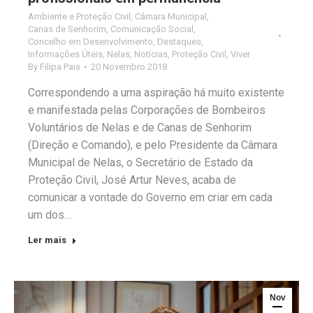
Ambiente e Proteção Civil
,
Câmara Municipal
,
Canas de Senhorim
,
Comunicação Social
,
Concelho em Desenvolvimento
,
Destaques
,
Informações Úteis
,
Nelas
,
Notícias
,
Proteção Civil
,
Viver
By
Filipa Pais
20 Novembro 2018
Correspondendo a uma aspiração há muito existente
e manifestada pelas Corporações de Bombeiros
Voluntários de Nelas e de Canas de Senhorim
(Direção e Comando), e pelo Presidente da Câmara
Municipal de Nelas, o Secretário de Estado da
Proteção Civil, José Artur Neves, acaba de
comunicar a vontade do Governo em criar em cada
um dos…
Ler mais
Nov