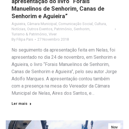
apresentação do livro “Forais
Manuelinos de Senhorim, Canas de
Senhorim e Aguieira”
Aguieira
,
Câmara Municipal
,
Comunicação Social
,
Cultura
,
Notícias
,
Outros Eventos
,
Património
,
Senhorim
,
Turismo & Património
,
Viver
By
Filipa Pais
27 Novembro 2018
No seguimento da apresentação feita em Nelas, foi
apresentado no dia 24 de novembro, em Senhorim e
Aguieira, o livro “Forais Manuelinos de Senhorim,
Canas de Senhorim e Aguieira”, pelo seu autor Jorge
Adolfo Marques. A apresentação contou também
com a presença na mesa do Vereador da Câmara
Municipal de Nelas, Aires dos Santos, e…
Ler mais
Nov