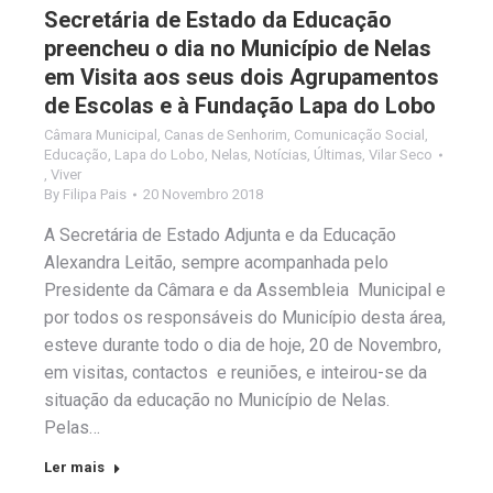
Secretária de Estado da Educação
preencheu o dia no Município de Nelas
em Visita aos seus dois Agrupamentos
de Escolas e à Fundação Lapa do Lobo
Câmara Municipal
,
Canas de Senhorim
,
Comunicação Social
,
Educação
,
Lapa do Lobo
,
Nelas
,
Notícias
,
Últimas
,
Vilar Seco
,
Viver
By
Filipa Pais
20 Novembro 2018
A Secretária de Estado Adjunta e da Educação
Alexandra Leitão, sempre acompanhada pelo
Presidente da Câmara e da Assembleia Municipal e
por todos os responsáveis do Município desta área,
esteve durante todo o dia de hoje, 20 de Novembro,
em visitas, contactos e reuniões, e inteirou-se da
situação da educação no Município de Nelas.
Pelas…
Ler mais