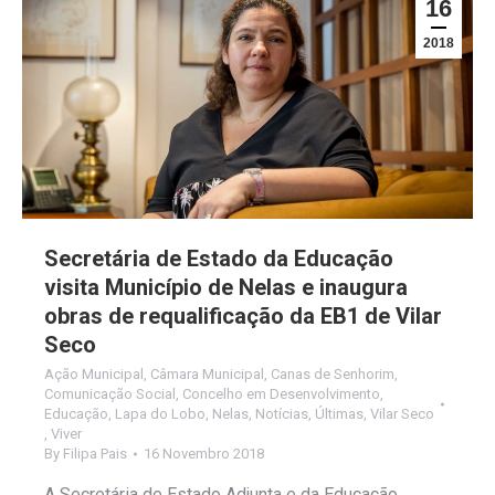
16
2018
Secretária de Estado da Educação
visita Município de Nelas e inaugura
obras de requalificação da EB1 de Vilar
Seco
Ação Municipal
,
Câmara Municipal
,
Canas de Senhorim
,
Comunicação Social
,
Concelho em Desenvolvimento
,
Educação
,
Lapa do Lobo
,
Nelas
,
Notícias
,
Últimas
,
Vilar Seco
,
Viver
By
Filipa Pais
16 Novembro 2018
A Secretária de Estado Adjunta e da Educação