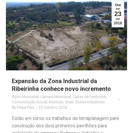
Out
23
2018
Expansão da Zona Industrial da
Ribeirinha conhece novo incremento
Ação Municipal
,
Câmara Municipal
,
Canas de Senhorim
,
Comunicação Social
,
Notícias
,
Viver
,
Zonas Industriais
By
Filipa Pais
23 Outubro 2018
Estão em curso os trabalhos de terraplanagem para
construção dos dois primeiros pavilhões para