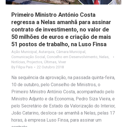
Primeiro Ministro António Costa
regressa a Nelas amanhã para assinar
contrato de investimento, no valor de
50 milhões de euros e criação de mais
51 postos de trabalho, na Luso Finsa
Ação Municipal
,
Autarquia
,
Câmara Municipal
,
Comunicação Social
,
Concelho em Desenvolvimento
,
Nelas
,
Notícias
,
Projectos
,
Últimas
,
Viver
By
Filipa Pais
22 Outubro 2018
Na sequência da aprovação, na passada quinta-feira,
10 de outubro, pelo Conselho de Ministros, o
Primeiro Ministro António Costa, acompanhado pelo
Ministro Adjunto e da Economia, Pedro Siza Vieira, e
pelo Secretário de Estado da Valorização do Interior,
João Catarino, desloca-se amanhã a Nelas, pelas 17
horas, à empresa Luso Finsa, para assinar um