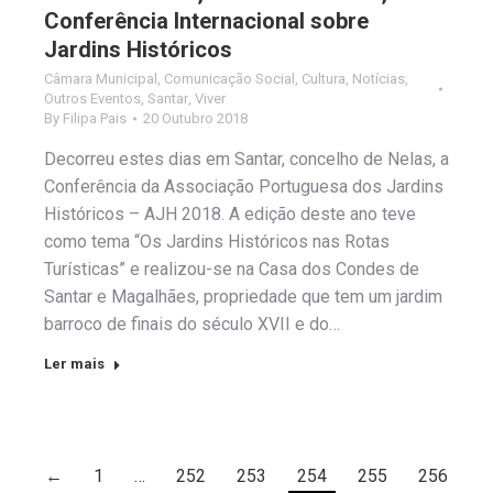
Conferência Internacional sobre
Jardins Históricos
Câmara Municipal
,
Comunicação Social
,
Cultura
,
Notícias
,
Outros Eventos
,
Santar
,
Viver
By
Filipa Pais
20 Outubro 2018
Decorreu estes dias em Santar, concelho de Nelas, a
Conferência da Associação Portuguesa dos Jardins
Históricos – AJH 2018. A edição deste ano teve
como tema “Os Jardins Históricos nas Rotas
Turísticas” e realizou-se na Casa dos Condes de
Santar e Magalhães, propriedade que tem um jardim
barroco de finais do século XVII e do…
Ler mais
←
1
…
252
253
254
255
256