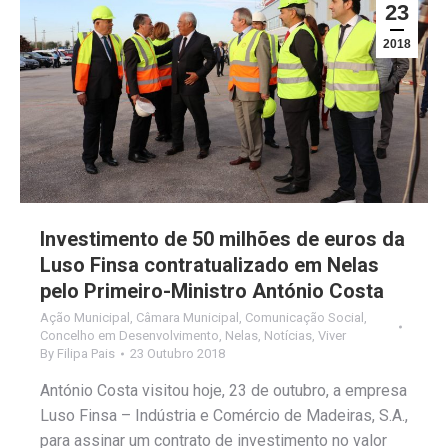
23
2018
Investimento de 50 milhões de euros da
Luso Finsa contratualizado em Nelas
pelo Primeiro-Ministro António Costa
Ação Municipal
,
Câmara Municipal
,
Comunicação Social
,
Concelho em Desenvolvimento
,
Nelas
,
Notícias
,
Viver
By
Filipa Pais
23 Outubro 2018
António Costa visitou hoje, 23 de outubro, a empresa
Luso Finsa – Indústria e Comércio de Madeiras, S.A.,
para assinar um contrato de investimento no valor