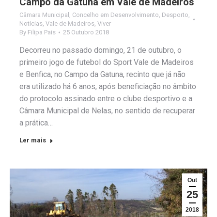
Campo da Gatuna em Vale de Madeiros
Câmara Municipal
,
Concelho em Desenvolvimento
,
Desporto
,
Notícias
,
Vale de Madeiros
,
Viver
By
Filipa Pais
25 Outubro 2018
Decorreu no passado domingo, 21 de outubro, o
primeiro jogo de futebol do Sport Vale de Madeiros
e Benfica, no Campo da Gatuna, recinto que já não
era utilizado há 6 anos, após beneficiação no âmbito
do protocolo assinado entre o clube desportivo e a
Câmara Municipal de Nelas, no sentido de recuperar
a prática…
Ler mais
Out
25
2018