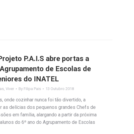
…
rojeto P.A.I.S abre portas a
 Agrupamento de Escolas de
eniores do INATEL
ias
,
Viver
By
Filipa Pais
13 Outubro 2018
, onde cozinhar nunca foi tão divertido, a
zer as delícias dos pequenos grandes Chefs de
sões em família, alargando a partir da próxima
 alunos do 6º ano do Agrupamento de Escolas