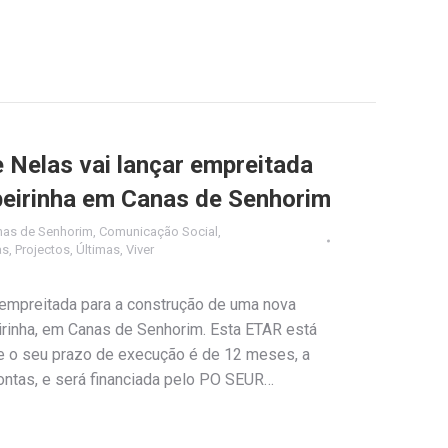
 Nelas vai lançar empreitada
beirinha em Canas de Senhorim
nas de Senhorim
,
Comunicação Social
,
as
,
Projectos
,
Últimas
,
Viver
empreitada para a construção de uma nova
irinha, em Canas de Senhorim. Esta ETAR está
e o seu prazo de execução é de 12 meses, a
Contas, e será financiada pelo PO SEUR…