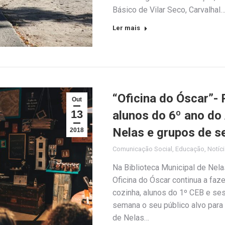
Básico de Vilar Seco, Carvalhal
Ler mais
“Oficina do Óscar”- P
Out
13
alunos do 6º ano do
Nelas e grupos de s
2018
Comunicação Social
,
Educação
,
Notíc
Na Biblioteca Municipal de Nelas
Oficina do Óscar continua a fa
cozinha, alunos do 1º CEB e ses
semana o seu público alvo para
de Nelas…