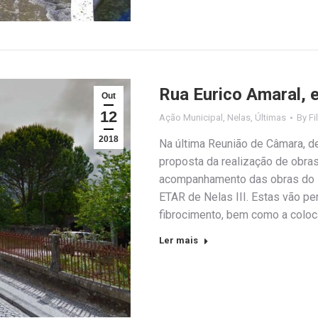
Rua Eurico Amaral, e
Out
12
Ação Municipal
,
Nelas
,
Últimas
By
Fi
2018
Na última Reunião de Câmara, de
proposta da realização de obr
acompanhamento das obras do s
ETAR de Nelas III. Estas vão pe
fibrocimento, bem como a colo
Ler mais