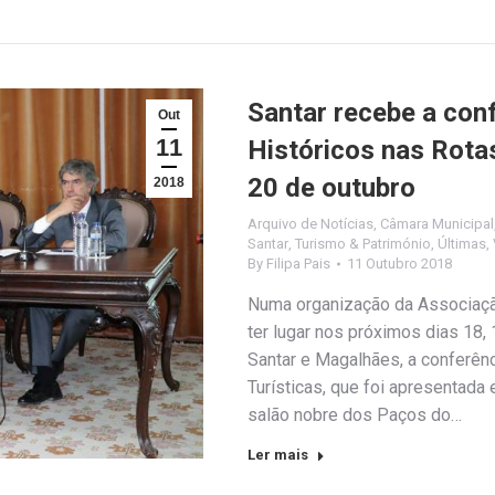
Santar recebe a con
Out
11
Históricos nas Rotas
20 de outubro
2018
Arquivo de Notícias
,
Câmara Municipal
Santar
,
Turismo & Património
,
Últimas
,
By
Filipa Pais
11 Outubro 2018
Numa organização da Associaçã
ter lugar nos próximos dias 18,
Santar e Magalhães, a conferên
Turísticas, que foi apresentada
salão nobre dos Paços do…
Ler mais