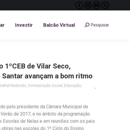
Facebook
Instagram
YouTube
X
tar
Investir
Balcão Virtual
Pesquisar
Search:
page
page
page
page
opens
opens
opens
opens
tar
Investir
Balcão Virtual
Pesquisar
Search:
in
in
in
in
new
new
new
new
window
window
window
window
o 1ºCEB de Vilar Seco,
e Santar avançam a bom ritmo
rvalhal Redondo
,
Comunicação Social
,
Educação
,
o pelo presidente da Câmara Municipal de
o Verão de 2017, e no âmbito da programação
e Escolas de Nelas e em reuniões com os pais
 obras nas escolas do 1º Ciclo do Ensino