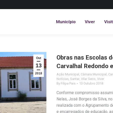
Município
Viver
Visi
Município
Viver
Visi
Obras nas Escolas d
Out
13
Carvalhal Redondo 
2018
Ação Municipal
,
Câmara Municipal
,
Ca
Notícias
,
Santar
,
Vilar Seco
,
Viver
By
Filipa Pais
13 Outubro 2018
Conforme compromisso assumid
Nelas, José Borges da Silva, n
realizada com o Agrupamento d
e encarregados de educação, as