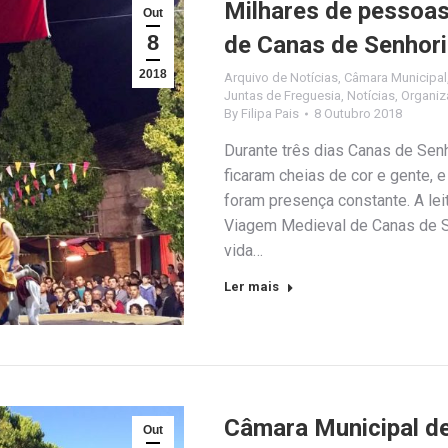
Milhares de pessoas
Out
8
de Canas de Senhor
2018
Arquivo de Notícias
,
Câmara Municipal
Juntas de Freguesia
,
Notícias
,
Organiz
By
Filipa Pais
8 Outubro 2018
Durante três dias Canas de Sen
ficaram cheias de cor e gente, 
foram presença constante. A leit
Viagem Medieval de Canas de S
vida…
Ler mais
Câmara Municipal de
Out