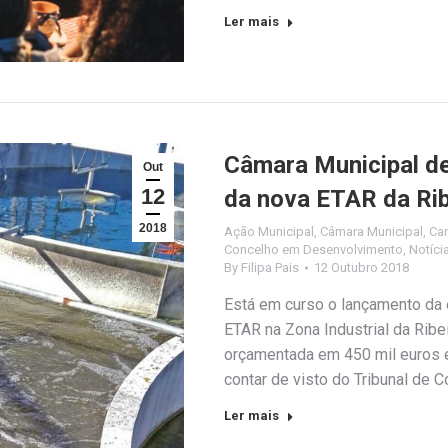
Ler mais
Câmara Municipal de
Out
12
da nova ETAR da Ri
2018
Ação Municipal
,
Câmara Municipal
,
Ca
Concelho em Desenvolvimento
,
Notíci
By
Filipa Pais
12 Outubro 2018
Está em curso o lançamento da 
ETAR na Zona Industrial da Ribe
orçamentada em 450 mil euros 
contar de visto do Tribunal de 
Ler mais