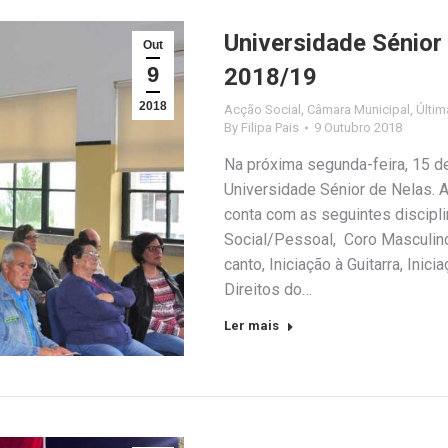
Universidade Sénior
Out
9
2018/19
2018
Acção Social
,
Câmara Municipal
,
Últim
By
Filipa Pais
9 Outubro 2018
Na próxima segunda-feira, 15 de
Universidade Sénior de Nelas. A
conta com as seguintes discipl
Social/Pessoal, Coro Masculino,
canto, Iniciação à Guitarra, Inic
Direitos do…
Ler mais