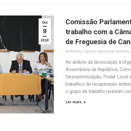
Comissão Parlamenta
Out
9
trabalho com a Câma
de Freguesia de Ca
2018
Ambiente
,
Câmara Municipal
,
Notícias
No âmbito da deslocação à Urge
Assembleia da República, Comis
Descentralização, Poder Local 
trabalhos de recuperação ambi
o grupo de trabalho reuniram c
Ler mais