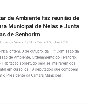
r de Ambiente faz reunião de
ra Municipal de Nelas e Junta
nas de Senhorim
,
Urgeiriça
,
Viver
By
Filipa Pais
9 Outubro 2018
iriça, ontem, 8 de outubro, da 11ª Comissão da
são de Ambiente, Ordenamento do Território,
e Habitação sobretudo para se inteirarem dos
ental em curso, os 18 deputados que compõem
om o Presidente da Câmara Municipal…