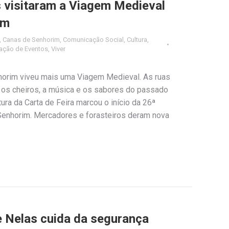
 visitaram a Viagem Medieval
im
,
Canas de Senhorim
,
Comunicação Social
,
Cultura
,
ação de Eventos
,
Viver
horim viveu mais uma Viagem Medieval. As ruas
e os cheiros, a música e os sabores do passado
ura da Carta de Feira marcou o início da 26ª
enhorim. Mercadores e forasteiros deram nova
 Nelas cuida da segurança