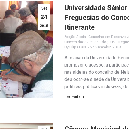
Universidade Sénior
Set
24
Freguesias do Conce
Itinerante
2018
Acção Social
,
Concelho em Desenvolv
Universidade Sénior - Blog
,
US - fregu
By
Filipa Pais
24 Setembro 2018
A criação da Universidade Sénior
promover o acesso, a participa
nas aldeias do concelho de Nel
deslocar-se à sede da Universi
políticas públicas inclusivas, 
Ler mais