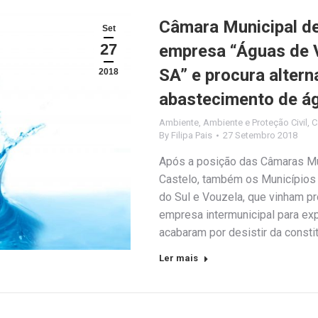
Câmara Municipal de 
Set
27
empresa “Águas de V
SA” e procura altern
2018
abastecimento de ág
Ambiente
,
Ambiente e Proteção Civil
,
C
By
Filipa Pais
27 Setembro 2018
Após a posição das Câmaras Mu
Castelo, também os Municípios 
do Sul e Vouzela, que vinham pr
empresa intermunicipal para ex
acabaram por desistir da const
Ler mais