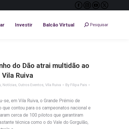
Facebook
Instagram
YouTube
X
tar
Investir
Balcão Virtual
Pesquisar
Search:
page
page
page
page
opens
opens
opens
opens
tar
Investir
Balcão Virtual
Pesquisar
Search:
in
in
in
in
new
new
new
new
window
window
window
window
nho do Dão atrai multidão ao
 Vila Ruiva
s
,
Notícias
,
Outros Eventos
,
Vila Ruiva
By
Filipa Pais
u-se, em Vila Ruiva, o Grande Prémio de
o que contou para os campeonatos nacional e
param cerca de 100 pilotos que garantiram
astante técnica como o do Vale do Gorgulão,