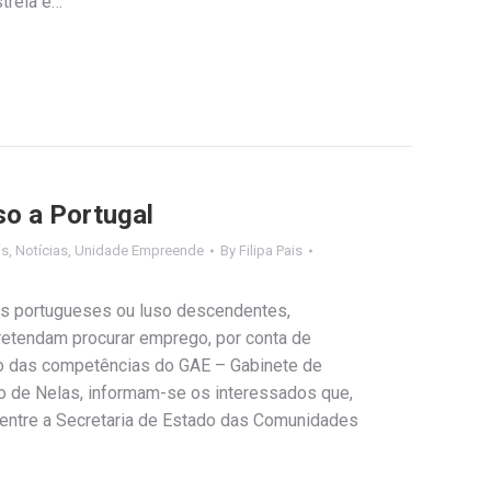
strela e…
o a Portugal
is
,
Notícias
,
Unidade Empreende
By
Filipa Pais
os portugueses ou luso descendentes,
retendam procurar emprego, por conta de
o das competências do GAE – Gabinete de
o de Nelas, informam-se os interessados que,
entre a Secretaria de Estado das Comunidades