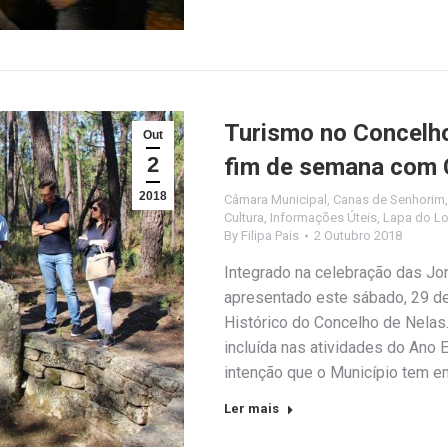
Turismo no Concelho
Out
2
fim de semana com C
2018
Câmara Municipal
,
Canas de Senhorim
Cultura
,
Informações Úteis
,
Lapa do L
By
Filipa Pais
2 Outubro 2018
Integrado na celebração das Jor
apresentado este sábado, 29 de 
Histórico do Concelho de Nelas. 
incluída nas atividades do Ano 
intenção que o Município tem em
Ler mais