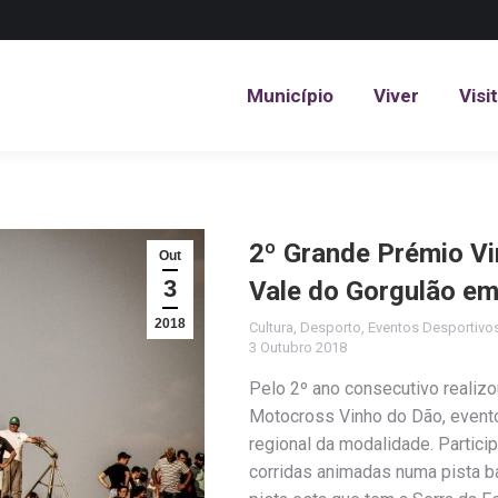
Município
Viver
Visi
Município
Viver
Visi
2º Grande Prémio Vi
Out
3
Vale do Gorgulão em
2018
Cultura
,
Desporto
,
Eventos Desportivo
3 Outubro 2018
Pelo 2º ano consecutivo realizo
Motocross Vinho do Dão, event
regional da modalidade. Partici
corridas animadas numa pista b