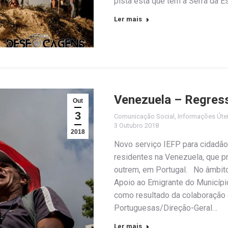
pista esta que tem a Serra da E
Ler mais
Venezuela – Regress
Out
3
Comunicação Social
,
Informações Úte
3 Outubro 2018
2018
Novo serviço IEFP para cidadã
residentes na Venezuela, que p
outrem, em Portugal. No âmbit
Apoio ao Emigrante do Municípi
como resultado da colaboração 
Portuguesas/Direção-Geral…
Ler mais