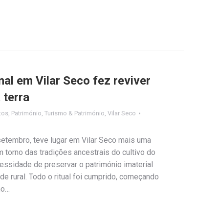
al em Vilar Seco fez reviver
 terra
tos
,
Património
,
Turismo & Património
,
Vilar Seco
etembro, teve lugar em Vilar Seco mais uma
m torno das tradições ancestrais do cultivo do
essidade de preservar o património imaterial
e rural. Todo o ritual foi cumprido, começando
ho…