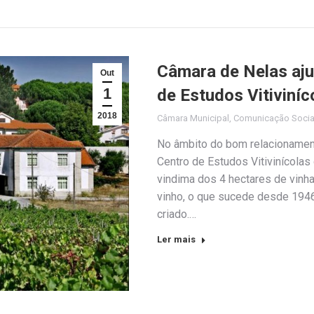
Câmara de Nelas aju
Out
1
de Estudos Vitiviní
2018
Câmara Municipal
,
Comunicação Socia
No âmbito do bom relacionament
Centro de Estudos Vitivinícolas
vindima dos 4 hectares de vinh
vinho, o que sucede desde 1946
criado.…
Ler mais