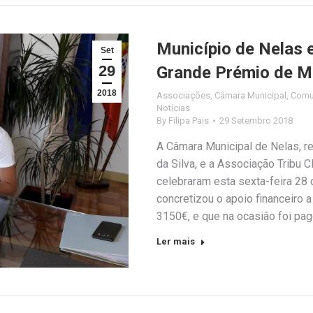
Município de Nelas 
Set
29
Grande Prémio de M
2018
Associações
,
Câmara Municipal
,
Comu
Notícias
By
Filipa Pais
29 Setembro 2018
A Câmara Municipal de Nelas, r
da Silva, e a Associação Tribu 
celebraram esta sexta-feira 28
concretizou o apoio financeiro 
3150€, e que na ocasião foi pa
Ler mais