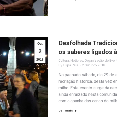
Desfolhada Tradicion
Out
2
os saberes ligados à
2018
Cultura
,
Notícias
,
Organização de Even
By
Filipa Pais
2 Outubro 2018
No passado sábado, dia 29 de s
recriação histórica, desta vez e
milho. Este evento surge da nec
ainda enraizado nesta comunidad
com a apanha das canas do mil
Ler mais