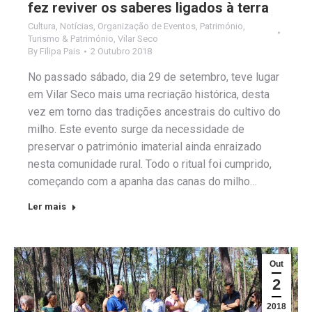
fez reviver os saberes ligados à terra
Cultura
,
Notícias
,
Organização de Eventos
,
Património
,
Turismo & Património
,
Vilar Seco
By
Filipa Pais
2 Outubro 2018
No passado sábado, dia 29 de setembro, teve lugar
em Vilar Seco mais uma recriação histórica, desta
vez em torno das tradições ancestrais do cultivo do
milho. Este evento surge da necessidade de
preservar o património imaterial ainda enraizado
nesta comunidade rural. Todo o ritual foi cumprido,
começando com a apanha das canas do milho…
Ler mais
Out
2
2018