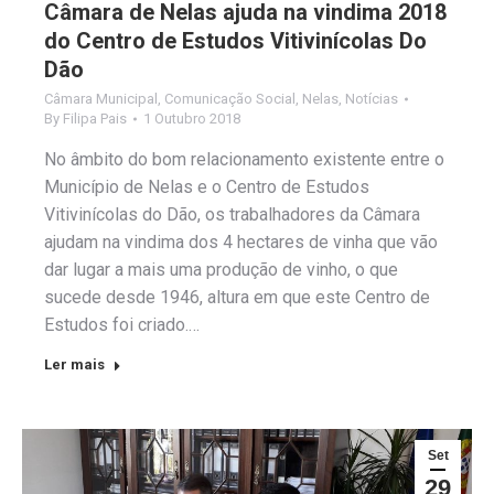
Câmara de Nelas ajuda na vindima 2018
do Centro de Estudos Vitivinícolas Do
Dão
Câmara Municipal
,
Comunicação Social
,
Nelas
,
Notícias
By
Filipa Pais
1 Outubro 2018
No âmbito do bom relacionamento existente entre o
Município de Nelas e o Centro de Estudos
Vitivinícolas do Dão, os trabalhadores da Câmara
ajudam na vindima dos 4 hectares de vinha que vão
dar lugar a mais uma produção de vinho, o que
sucede desde 1946, altura em que este Centro de
Estudos foi criado.…
Ler mais
Set
29