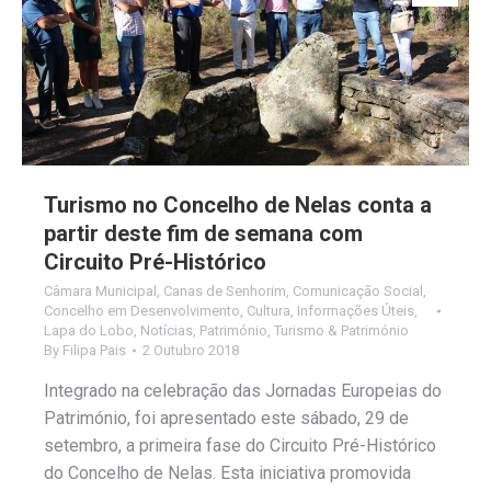
Turismo no Concelho de Nelas conta a
partir deste fim de semana com
Circuito Pré-Histórico
Câmara Municipal
,
Canas de Senhorim
,
Comunicação Social
,
Concelho em Desenvolvimento
,
Cultura
,
Informações Úteis
,
Lapa do Lobo
,
Notícias
,
Património
,
Turismo & Património
By
Filipa Pais
2 Outubro 2018
Integrado na celebração das Jornadas Europeias do
Património, foi apresentado este sábado, 29 de
setembro, a primeira fase do Circuito Pré-Histórico
do Concelho de Nelas. Esta iniciativa promovida