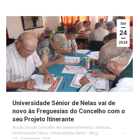
Set
24
2018
Universidade Sénior de Nelas vai de
novo às Freguesias do Concelho com o
seu Projeto Itinerante
Acção Social
,
Concelho em Desenvolvimento
,
Notícias
,
Universidade Sénior
,
Universidade Sénior - Blog
,
US - freguesias
,
Viver