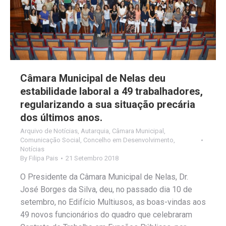
Câmara Municipal de Nelas deu
estabilidade laboral a 49 trabalhadores,
regularizando a sua situação precária
dos últimos anos.
Arquivo de Notícias
,
Autarquia
,
Câmara Municipal
,
Comunicação Social
,
Concelho em Desenvolvimento
,
Notícias
By
Filipa Pais
21 Setembro 2018
O Presidente da Câmara Municipal de Nelas, Dr.
José Borges da Silva, deu, no passado dia 10 de
setembro, no Edifício Multiusos, as boas-vindas aos
49 novos funcionários do quadro que celebraram