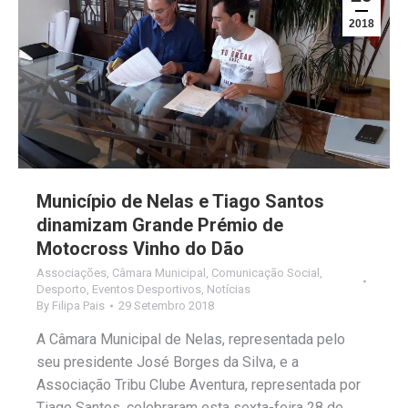
2018
Município de Nelas e Tiago Santos
dinamizam Grande Prémio de
Motocross Vinho do Dão
Associações
,
Câmara Municipal
,
Comunicação Social
,
Desporto
,
Eventos Desportivos
,
Notícias
By
Filipa Pais
29 Setembro 2018
A Câmara Municipal de Nelas, representada pelo
seu presidente José Borges da Silva, e a
Associação Tribu Clube Aventura, representada por
Tiago Santos, celebraram esta sexta-feira 28 de