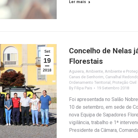
Ler mais
Concelho de Nelas j
Set
19
Florestais
2018
Aguieira
,
Ambiente
,
Ambiente e Proteçã
Canas de Senhorim
,
Carvalhal Redond
Ordenamento Territorial
,
Proteção Civil
By
Filipa Pais
19 Setembro 2018
Foi apresentada no Salão Nobre
10 de setembro, em sede de Co
nova Equipa de Sapadores Flore
vigilância, trabalho e 1ª inter
Presidente da Câmara, Comandan