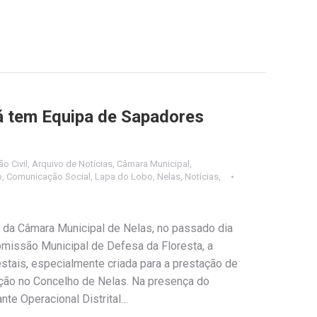
á tem Equipa de Sapadores
o Civil
,
Arquivo de Notícias
,
Câmara Municipal
,
o
,
Comunicação Social
,
Lapa do Lobo
,
Nelas
,
Notícias
,
 da Câmara Municipal de Nelas, no passado dia
missão Municipal de Defesa da Floresta, a
stais, especialmente criada para a prestação de
venção no Concelho de Nelas. Na presença do
te Operacional Distrital…