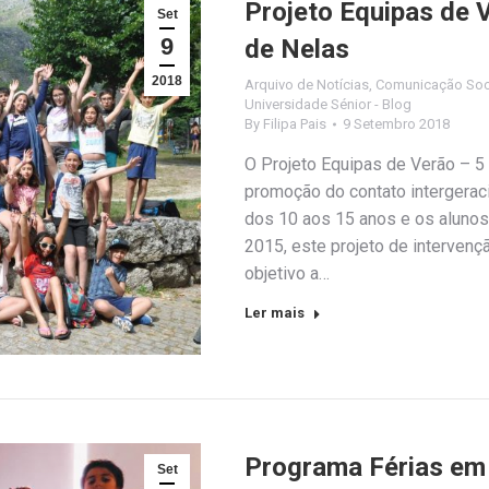
Projeto Equipas de 
Set
9
de Nelas
2018
Arquivo de Notícias
,
Comunicação Soc
Universidade Sénior - Blog
By
Filipa Pais
9 Setembro 2018
O Projeto Equipas de Verão – 5 
promoção do contato intergeracio
dos 10 aos 15 anos e os alunos
2015, este projeto de intervenç
objetivo a…
Ler mais
Programa Férias em
Set