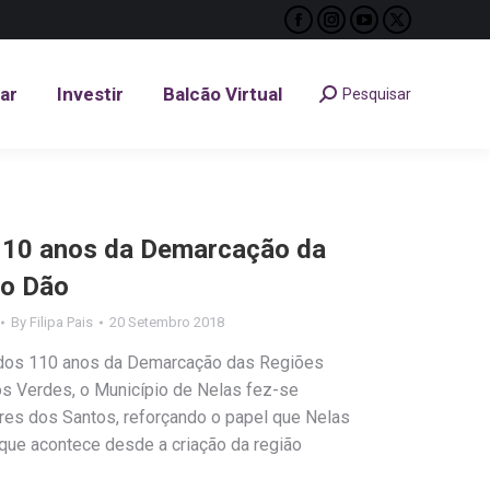
Facebook
Instagram
YouTube
X
tar
Investir
Balcão Virtual
Pesquisar
Search:
page
page
page
page
opens
opens
opens
opens
tar
Investir
Balcão Virtual
Pesquisar
Search:
in
in
in
in
new
new
new
new
window
window
window
window
10 anos da Demarcação da
do Dão
By
Filipa Pais
20 Setembro 2018
os 110 anos da Demarcação das Regiões
os Verdes, o Município de Nelas fez-se
ires dos Santos, reforçando o papel que Nelas
 que acontece desde a criação da região