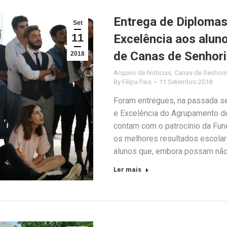
Entrega de Diplomas
Set
11
Excelência aos alun
de Canas de Senhor
2018
Arquivo de Notícias
,
Canas de Senhor
By
Filipa Pais
11 Setembro 2018
Foram entregues, na passada se
e Excelência do Agrupamento d
contam com o patrocínio da Fu
os melhores resultados escola
alunos que, embora possam não 
Ler mais