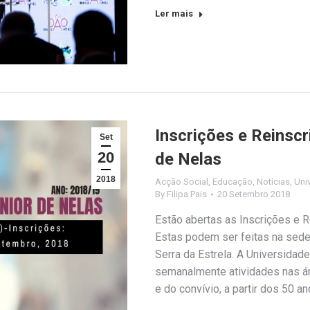
Ler mais
Inscrições e Reinscr
Set
20
de Nelas
2018
Acção Social
,
Educação
,
Notícias
,
Uni
By
Filipa Pais
20 Setembro 2018
Estão abertas as Inscrições e R
Estas podem ser feitas na sede 
Serra da Estrela. A Universidade
semanalmente atividades nas ár
e do convívio, a partir dos 50 