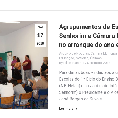
Agrupamentos de Es
Set
17
Senhorim e Câmara 
no arranque do ano 
2018
Arquivo de Notícias
,
Câmara Municipal
Educação
,
Notícias
,
Últimas
By
Filipa Pais
17 Setembro 2018
Para dar as boas vindas aos alu
Escolas do 1º Ciclo do Ensino B
(A.E. Nelas) e no Jardim de Inf
Senhorim) o Presidente e o Vic
José Borges da Silva e…
Ler mais