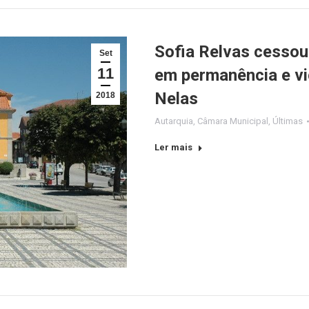
Sofia Relvas cessou
Set
11
em permanência e vi
Nelas
2018
Autarquia
,
Câmara Municipal
,
Últimas
Ler mais