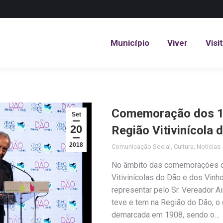
Município
Viver
Visi
Município
Viver
Visi
Comemoração dos 1
Set
20
Região Vitivinícola 
2018
Comunicação Social
,
Cultura
,
Notícias
No âmbito das comemorações d
Vitivinícolas do Dão e dos Vinh
representar pelo Sr. Vereador A
teve e tem na Região do Dão, o
demarcada em 1908, sendo o…