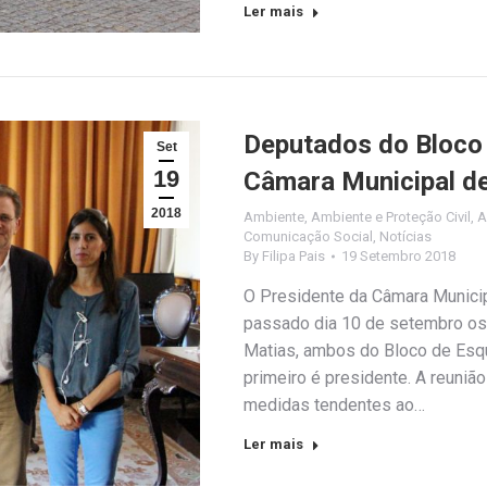
Ler mais
Deputados do Bloco
Set
19
Câmara Municipal d
2018
Ambiente
,
Ambiente e Proteção Civil
,
A
Comunicação Social
,
Notícias
By
Filipa Pais
19 Setembro 2018
O Presidente da Câmara Municip
passado dia 10 de setembro os
Matias, ambos do Bloco de Esq
primeiro é presidente. A reuniã
medidas tendentes ao…
Ler mais