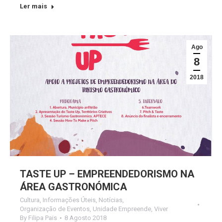
Ler mais
Ago
8
2018
TASTE UP – EMPREENDEDORISMO NA
ÁREA GASTRONÓMICA
Cultura
,
Informações Úteis
,
Notícias
,
Organização de Eventos
,
Unidade Empreende
,
Viver
By
Filipa Pais
8 Agosto 2018