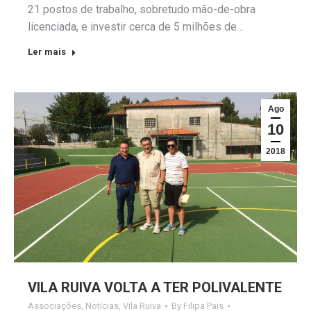
21 postos de trabalho, sobretudo mão-de-obra
licenciada, e investir cerca de 5 milhões de…
Ler mais
Ago
10
2018
VILA RUIVA VOLTA A TER POLIVALENTE
Associações
,
Notícias
,
Vila Ruiva
By
Filipa Pais