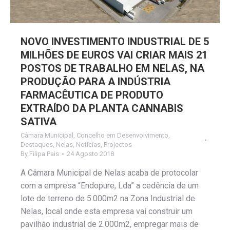
NOVO INVESTIMENTO INDUSTRIAL DE 5
MILHÕES DE EUROS VAI CRIAR MAIS 21
POSTOS DE TRABALHO EM NELAS, NA
PRODUÇÃO PARA A INDÚSTRIA
FARMACÊUTICA DE PRODUTO
EXTRAÍDO DA PLANTA CANNABIS
SATIVA
Câmara Municipal
,
Concelho em Desenvolvimento
,
Destaques
,
Nelas
,
Notícias
,
Projectos
By
Filipa Pais
24 Agosto 2018
A Câmara Municipal de Nelas acaba de protocolar
com a empresa “Endopure, Lda” a cedência de um
lote de terreno de 5.000m2 na Zona Industrial de
Nelas, local onde esta empresa vai construir um
pavilhão industrial de 2.000m2, empregar mais de