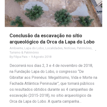
Conclusão da escavação no sítio
arqueológico da Orca da Lapa do Lobo
Ambiente
,
Lapa do Lobo
,
Localidades
,
Notícias
,
Património
,
Turismo & Património
By
Filipa Pais
9 Agosto 2018
Decorrerá nos dias 2, 3 e 4 de novembro de 2018,
na Fundação Lapa do Lobo, o congresso “De
Gibraltar aos Pirenéus: Megalitismo, Vida e Morte na
Fachada Atlântica Peninsular”, que tornará públicos
os resultados obtidos durante as 4 campanhas de
escavação (2015-2018), no sítio arqueológico da
Orca da Lapa do Lobo. A quarta campanha…