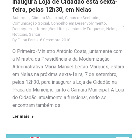
inaugura Loja de Cidadão esta sexta-
feira, pelas 12h30, em Nelas
Autarquia
,
Câmara Municipal
,
Canas de Senhorim
,
Comunicação Social
,
Concelho em Desenvolvimento
,
Destaques
,
Informações Úteis
,
Juntas de Freguesia
,
Nelas
,
Notícias
,
Santar
By
Filipa Pais
6 Setembro 2018
O Primeiro-Ministro António Costa, juntamente com
a Ministra da Presidência e da Modernização
Administrativa Maria Manuel Leitão Marques, estará
em Nelas na próxima sexta-feira, 7 de setembro,
pelas 12h30, para inaugurar a Loja de Cidadão na
Praça do Município, junto à Câmara Municipal. A Loja
de Cidadão, atualmente a funcionar, onde se
encontram também os…
Ler mais