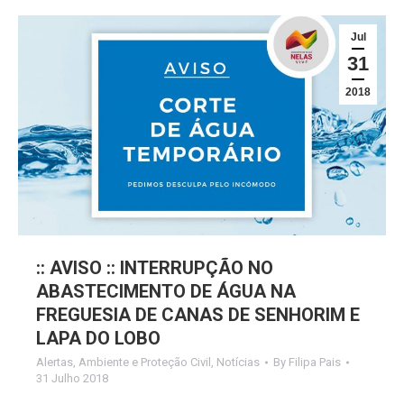
Jul
31
2018
:: AVISO :: INTERRUPÇÃO NO
ABASTECIMENTO DE ÁGUA NA
FREGUESIA DE CANAS DE SENHORIM E
LAPA DO LOBO
Alertas
,
Ambiente e Proteção Civil
,
Notícias
By
Filipa Pais
31 Julho 2018