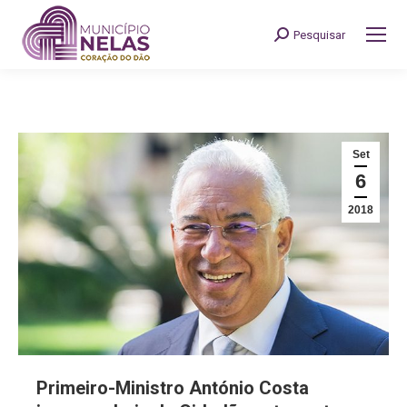
Pesquisar
Search:
Set
6
2018
Primeiro-Ministro António Costa