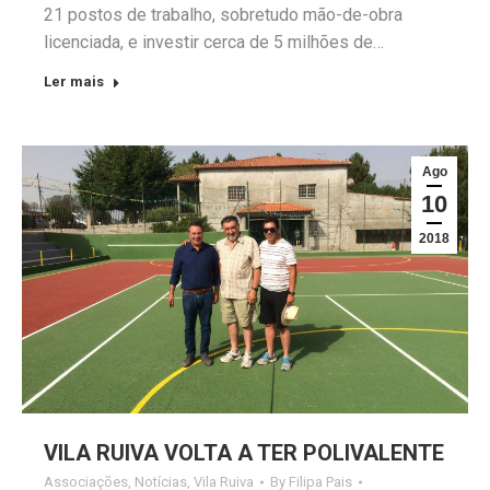
21 postos de trabalho, sobretudo mão-de-obra
licenciada, e investir cerca de 5 milhões de…
Ler mais
Ago
10
2018
VILA RUIVA VOLTA A TER POLIVALENTE
Associações
,
Notícias
,
Vila Ruiva
By
Filipa Pais