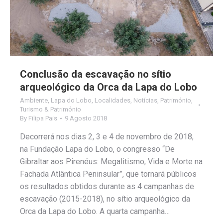
Conclusão da escavação no sítio
arqueológico da Orca da Lapa do Lobo
Ambiente
,
Lapa do Lobo
,
Localidades
,
Notícias
,
Património
,
Turismo & Património
By
Filipa Pais
9 Agosto 2018
Decorrerá nos dias 2, 3 e 4 de novembro de 2018,
na Fundação Lapa do Lobo, o congresso “De
Gibraltar aos Pirenéus: Megalitismo, Vida e Morte na
Fachada Atlântica Peninsular”, que tornará públicos
os resultados obtidos durante as 4 campanhas de
escavação (2015-2018), no sítio arqueológico da
Orca da Lapa do Lobo. A quarta campanha…