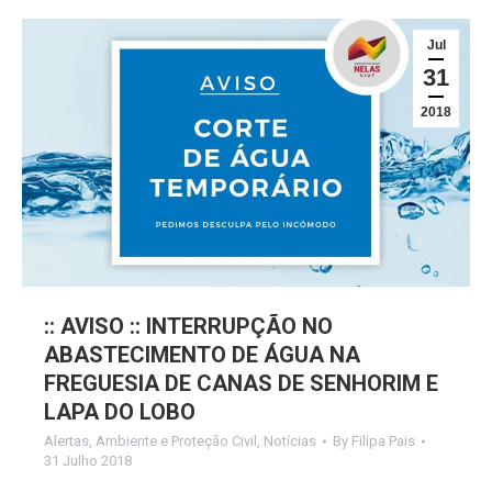
Jul
31
2018
:: AVISO :: INTERRUPÇÃO NO
ABASTECIMENTO DE ÁGUA NA
FREGUESIA DE CANAS DE SENHORIM E
LAPA DO LOBO
Alertas
,
Ambiente e Proteção Civil
,
Notícias
By
Filipa Pais
31 Julho 2018