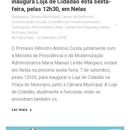
inaugura Loja de Cidadão esta sexta-
feira, pelas 12h30, em Nelas
Autarquia
,
Câmara Municipal
,
Canas de Senhorim
,
Comunicação Social
,
Concelho em Desenvolvimento
,
Destaques
,
Informações Úteis
,
Juntas de Freguesia
,
Nelas
,
Notícias
,
Santar
By
Filipa Pais
6 Setembro 2018
O Primeiro-Ministro António Costa, juntamente com
a Ministra da Presidência e da Modernização
Administrativa Maria Manuel Leitão Marques, estará
em Nelas na próxima sexta-feira, 7 de setembro,
pelas 12h30, para inaugurar a Loja de Cidadão na
Praça do Município, junto à Câmara Municipal. A Loja
de Cidadão, atualmente a funcionar, onde se
encontram também os…
Ler mais