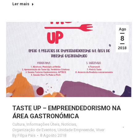
Ler mais
Ago
8
2018
TASTE UP – EMPREENDEDORISMO NA
ÁREA GASTRONÓMICA
Cultura
,
Informações Úteis
,
Notícias
,
Organização de Eventos
,
Unidade Empreende
,
Viver
By
Filipa Pais
8 Agosto 2018