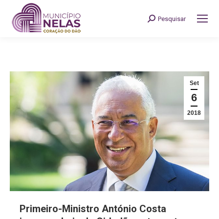
Pesquisar
Search:
Set
6
2018
Primeiro-Ministro António Costa