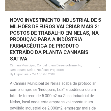
NOVO INVESTIMENTO INDUSTRIAL DE 5
MILHÕES DE EUROS VAI CRIAR MAIS 21
POSTOS DE TRABALHO EM NELAS, NA
PRODUÇÃO PARA A INDÚSTRIA
FARMACÊUTICA DE PRODUTO
EXTRAÍDO DA PLANTA CANNABIS
SATIVA
Câmara Municipal
,
Concelho em Desenvolvimento
,
Destaques
,
Nelas
,
Notícias
,
Projectos
By
Filipa Pais
24 Agosto 2018
A Câmara Municipal de Nelas acaba de protocolar
com a empresa “Endopure, Lda” a cedência de um
lote de terreno de 5.000m2 na Zona Industrial de
Nelas, local onde esta empresa vai construir um
pavilhão industrial de 2.000m2, empregar mais de