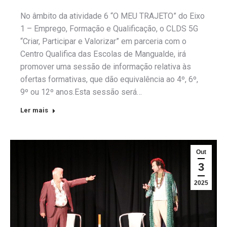
No âmbito da atividade 6 “O MEU TRAJETO” do Eixo
1 – Emprego, Formação e Qualificação, o CLDS 5G
“Criar, Participar e Valorizar” em parceria com o
Centro Qualifica das Escolas de Mangualde, irá
promover uma sessão de informação relativa às
ofertas formativas, que dão equivalência ao 4º, 6º,
9º ou 12º anos.Esta sessão será…
Ler mais
Out
3
2025