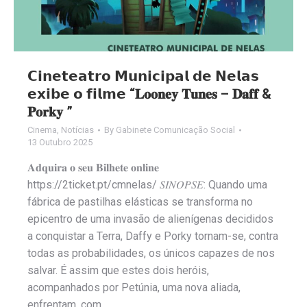
𝗖𝗶𝗻𝗲𝘁𝗲𝗮𝘁𝗿𝗼 𝗠𝘂𝗻𝗶𝗰𝗶𝗽𝗮𝗹 𝗱𝗲 𝗡𝗲𝗹𝗮𝘀
𝗲𝘅𝗶𝗯𝗲 𝗼 𝗳𝗶𝗹𝗺𝗲 “𝐋𝐨𝐨𝐧𝐞𝐲 𝐓𝐮𝐧𝐞𝐬 – 𝐃𝐚𝐟𝐟 &
𝐏𝐨𝐫𝐤𝐲 ”
Cinema
,
Notícias
By
Gabinete Comunicação Social
13 Outubro 2025
𝐀𝐝𝐪𝐮𝐢𝐫𝐚 𝐨 𝐬𝐞𝐮 𝐁𝐢𝐥𝐡𝐞𝐭𝐞 𝐨𝐧𝐥𝐢𝐧𝐞
https://2ticket.pt/cmnelas/ 𝑆𝐼𝑁𝑂𝑃𝑆𝐸: Quando uma
fábrica de pastilhas elásticas se transforma no
epicentro de uma invasão de alienígenas decididos
a conquistar a Terra, Daffy e Porky tornam-se, contra
todas as probabilidades, os únicos capazes de nos
salvar. É assim que estes dois heróis,
acompanhados por Petúnia, uma nova aliada,
enfrentam, com…