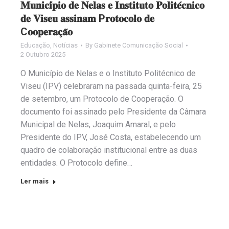
𝐌𝐮𝐧𝐢𝐜𝐢́𝐩𝐢𝐨 𝐝𝐞 𝐍𝐞𝐥𝐚𝐬 𝐞 𝐈𝐧𝐬𝐭𝐢𝐭𝐮𝐭𝐨 𝐏𝐨𝐥𝐢𝐭𝐞́𝐜𝐧𝐢𝐜𝐨
𝐝𝐞 𝐕𝐢𝐬𝐞𝐮 𝐚𝐬𝐬𝐢𝐧𝐚𝐦 P𝐫𝐨𝐭𝐨𝐜𝐨𝐥𝐨 𝐝𝐞
C𝐨𝐨𝐩𝐞𝐫𝐚𝐜̧𝐚̃𝐨
Educação
,
Notícias
By
Gabinete Comunicação Social
2 Outubro 2025
O Município de Nelas e o Instituto Politécnico de
Viseu (IPV) celebraram na passada quinta-feira, 25
de setembro, um Protocolo de Cooperação. O
documento foi assinado pelo Presidente da Câmara
Municipal de Nelas, Joaquim Amaral, e pelo
Presidente do IPV, José Costa, estabelecendo um
quadro de colaboração institucional entre as duas
entidades. O Protocolo define…
Ler mais