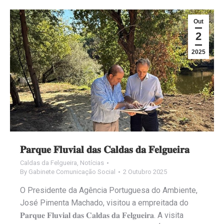
Out
2
2025
𝐏𝐚𝐫𝐪𝐮𝐞 𝐅𝐥𝐮𝐯𝐢𝐚𝐥 𝐝𝐚𝐬 𝐂𝐚𝐥𝐝𝐚𝐬 𝐝𝐚 𝐅𝐞𝐥𝐠𝐮𝐞𝐢𝐫𝐚
Caldas da Felgueira
,
Notícias
By
Gabinete Comunicação Social
2 Outubro 2025
O Presidente da Agência Portuguesa do Ambiente,
José Pimenta Machado, visitou a empreitada do
𝐏𝐚𝐫𝐪𝐮𝐞 𝐅𝐥𝐮𝐯𝐢𝐚𝐥 𝐝𝐚𝐬 𝐂𝐚𝐥𝐝𝐚𝐬 𝐝𝐚 𝐅𝐞𝐥𝐠𝐮𝐞𝐢𝐫𝐚. A visita