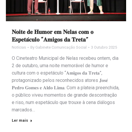
𝐍𝐨𝐢𝐭𝐞 𝐝𝐞 𝐇𝐮𝐦𝐨𝐫 𝐞𝐦 𝐍𝐞𝐥𝐚𝐬 𝐜𝐨𝐦 𝐨
𝐄𝐬𝐩𝐞𝐭𝐚́𝐜𝐮𝐥𝐨 “𝐀𝐦𝐢𝐠𝐨𝐬 𝐝𝐚 𝐓𝐫𝐞𝐭𝐚”
Notícias
By
Gabinete Comunicação Social
3 Outubro 2025
O Cineteatro Municipal de Nelas recebeu ontem, dia
2 de outubro, uma noite memorável de humor e
cultura com o espetáculo “𝐀𝐦𝐢𝐠𝐨𝐬 𝐝𝐚 𝐓𝐫𝐞𝐭𝐚”,
protagonizado pelos reconhecidos atores 𝐉𝐨𝐬𝐞́
𝐏𝐞𝐝𝐫𝐨 𝐆𝐨𝐦𝐞𝐬 𝐞 𝐀𝐥𝐝𝐨 𝐋𝐢𝐦𝐚. Com a plateia preenchida,
o público viveu momentos de grande descontração
e riso, num espetáculo que trouxe à cena diálogos
marcados…
Ler mais