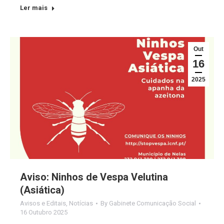
Ler mais
Out
16
2025
Aviso: Ninhos de Vespa Velutina
(Asiática)
Avisos e Editais
,
Notícias
By
Gabinete Comunicação Social
16 Outubro 2025