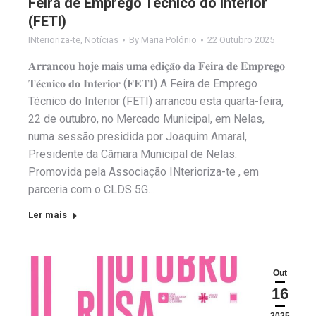
Feira de Emprego Técnico do Interior
(FETI)
INterioriza-te
,
Notícias
By
Maria Polónio
22 Outubro 2025
𝐀𝐫𝐫𝐚𝐧𝐜𝐨𝐮 𝐡𝐨𝐣𝐞 𝐦𝐚𝐢𝐬 𝐮𝐦𝐚 𝐞𝐝𝐢𝐜̧𝐚̃𝐨 𝐝𝐚 𝐅𝐞𝐢𝐫𝐚 𝐝𝐞 𝐄𝐦𝐩𝐫𝐞𝐠𝐨
𝐓𝐞́𝐜𝐧𝐢𝐜𝐨 𝐝𝐨 𝐈𝐧𝐭𝐞𝐫𝐢𝐨𝐫 (𝐅𝐄𝐓𝐈) A Feira de Emprego
Técnico do Interior (FETI) arrancou esta quarta-feira,
22 de outubro, no Mercado Municipal, em Nelas,
numa sessão presidida por Joaquim Amaral,
Presidente da Câmara Municipal de Nelas.
Promovida pela Associação INterioriza-te , em
parceria com o CLDS 5G…
Ler mais
Out
16