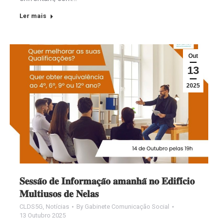
Ler mais
Out
13
2025
𝐒𝐞𝐬𝐬𝐚̃𝐨 𝐝𝐞 𝐈𝐧𝐟𝐨𝐫𝐦𝐚𝐜̧𝐚̃𝐨 𝐚𝐦𝐚𝐧𝐡𝐚̃ 𝐧𝐨 𝐄𝐝𝐢𝐟𝐢́𝐜𝐢𝐨
𝐌𝐮𝐥𝐭𝐢𝐮𝐬𝐨𝐬 𝐝𝐞 𝐍𝐞𝐥𝐚𝐬
CLDS5G
,
Notícias
By
Gabinete Comunicação Social
13 Outubro 2025