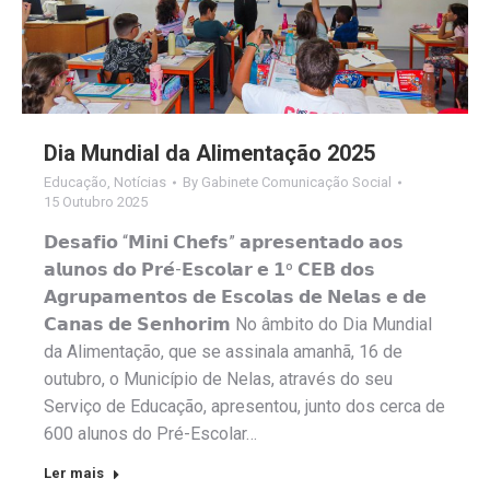
Dia Mundial da Alimentação 2025
Educação
,
Notícias
By
Gabinete Comunicação Social
15 Outubro 2025
𝗗𝗲𝘀𝗮𝗳𝗶𝗼 “𝗠𝗶𝗻𝗶 𝗖𝗵𝗲𝗳𝘀” 𝗮𝗽𝗿𝗲𝘀𝗲𝗻𝘁𝗮𝗱𝗼 𝗮𝗼𝘀
𝗮𝗹𝘂𝗻𝗼𝘀 𝗱𝗼 𝗣𝗿𝗲́-𝗘𝘀𝗰𝗼𝗹𝗮𝗿 𝗲 𝟭º 𝗖𝗘𝗕 𝗱𝗼𝘀
𝗔𝗴𝗿𝘂𝗽𝗮𝗺𝗲𝗻𝘁𝗼𝘀 𝗱𝗲 𝗘𝘀𝗰𝗼𝗹𝗮𝘀 𝗱𝗲 𝗡𝗲𝗹𝗮𝘀 𝗲 𝗱𝗲
𝗖𝗮𝗻𝗮𝘀 𝗱𝗲 𝗦𝗲𝗻𝗵𝗼𝗿𝗶𝗺 No âmbito do Dia Mundial
da Alimentação, que se assinala amanhã, 16 de
outubro, o Município de Nelas, através do seu
Serviço de Educação, apresentou, junto dos cerca de
600 alunos do Pré-Escolar…
Ler mais