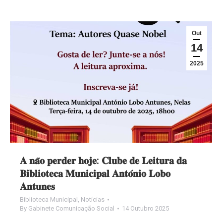
Out
14
2025
𝐀 𝐧𝐚̃𝐨 𝐩𝐞𝐫𝐝𝐞𝐫 𝐡𝐨𝐣𝐞: 𝐂𝐥𝐮𝐛𝐞 𝐝𝐞 𝐋𝐞𝐢𝐭𝐮𝐫𝐚 𝐝𝐚
𝐁𝐢𝐛𝐥𝐢𝐨𝐭𝐞𝐜𝐚 𝐌𝐮𝐧𝐢𝐜𝐢𝐩𝐚𝐥 𝐀𝐧𝐭𝐨́𝐧𝐢𝐨 𝐋𝐨𝐛𝐨
𝐀𝐧𝐭𝐮𝐧𝐞𝐬
Biblioteca Municipal
,
Notícias
By
Gabinete Comunicação Social
14 Outubro 2025