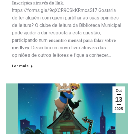
𝐈𝐧𝐬𝐜𝐫𝐢𝐜̧𝐨̃𝐞𝐬 𝐚𝐭𝐫𝐚𝐯𝐞́𝐬 𝐝𝐨 𝐥𝐢𝐧𝐤:
https://forms.gle/9qXCR9CSkKRmcsSf7 Gostaria
de ter alguém com quem partilhar as suas opiniões
de leitura? O clube de leitura da Biblioteca Municipal
pode ajudar a dar resposta a esta questão,
participando num 𝐞𝐧𝐜𝐨𝐧𝐭𝐫𝐨 𝐦𝐞𝐧𝐬𝐚𝐥 𝐩𝐚𝐫𝐚 𝐟𝐚𝐥𝐚𝐫 𝐬𝐨𝐛𝐫𝐞
𝐮𝐦 𝐥𝐢𝐯𝐫𝐨. Descubra um novo livro através das
opiniões de outros leitores e fique a conhecer…
Ler mais
Out
13
2025