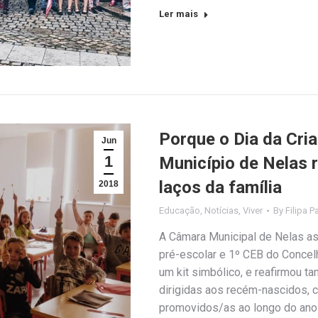
Ler mais
Porque o Dia da Cria
Jun
1
Município de Nelas 
laços da família
2018
Educação
,
Notícias
,
Viver
By
Filipa P
A Câmara Municipal de Nelas ass
pré-escolar e 1º CEB do Concelh
um kit simbólico, e reafirmou 
dirigidas aos recém-nascidos, c
promovidos/as ao longo do ano