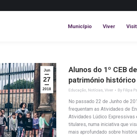
Município
Viver
Visi
Município
Viver
Visi
Alunos do 1º CEB de
Jun
27
património histórico
2018
Educação
,
Notícias
,
Viver
By
Filipa P
No passado 22 de Junho de 2018
frequentam as Atividades de Enr
Atividades Lúdico Expressivas 
titulares, numa iniciativa que 
mais aprofundado sobre história