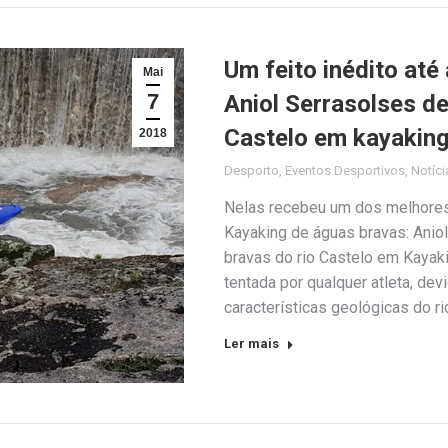
Um feito inédito at
Mai
7
Aniol Serrasolses d
Castelo em kayakin
2018
Desporto
,
Eventos Desportivos
,
Notíci
Nelas recebeu um dos melhores 
Kayaking de águas bravas: Anio
bravas do rio Castelo em Kayak
tentada por qualquer atleta, dev
características geológicas do ri
Ler mais