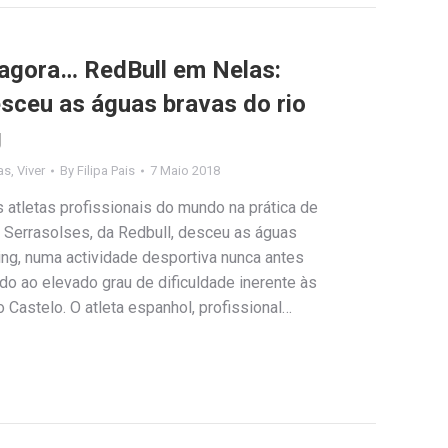
é agora… RedBull em Nelas:
esceu as águas bravas do rio
g
as
,
Viver
By
Filipa Pais
7 Maio 2018
atletas profissionais do mundo na prática de
l Serrasolses, da Redbull, desceu as águas
ing, numa actividade desportiva nunca antes
ido ao elevado grau de dificuldade inerente às
o Castelo. O atleta espanhol, profissional…