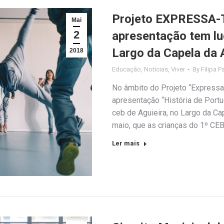
Projeto EXPRESSA-T
Mai
2
apresentação tem lu
Largo da Capela da 
2018
Educação
,
Notícias
,
Viver
By
Filipa P
No âmbito do Projeto “Expressa-
apresentação “História de Portu
ceb de Aguieira, no Largo da Cap
maio, que as crianças do 1º CEB
Ler mais