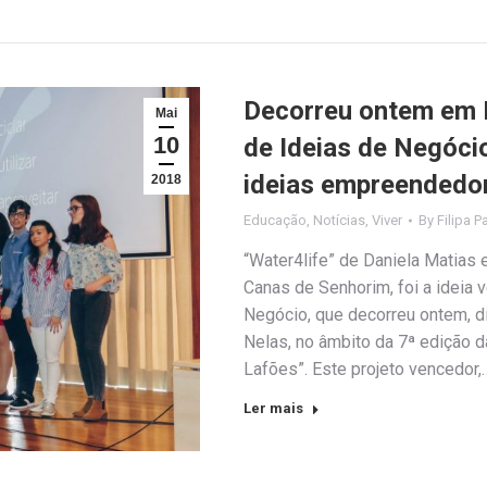
Decorreu ontem em 
Mai
10
de Ideias de Negóci
ideias empreendedor
2018
Educação
,
Notícias
,
Viver
By
Filipa P
“Water4life” de Daniela Matias
Canas de Senhorim, foi a ideia
Negócio, que decorreu ontem, di
Nelas, no âmbito da 7ª edição
Lafões”. Este projeto vencedor,
Ler mais