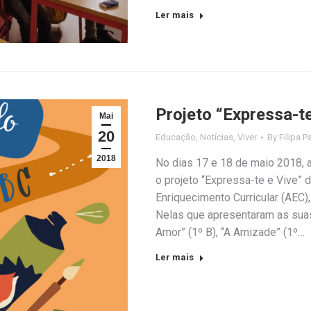
Ler mais
Projeto “Expressa-te
Mai
20
Educação
,
Notícias
,
Viver
By
Filipa P
2018
No dias 17 e 18 de maio 2018, 
o projeto “Expressa-te e Vive”
Enriquecimento Curricular (AEC
Nelas que apresentaram as suas
Amor” (1º B), “A Amizade” (1º…
Ler mais