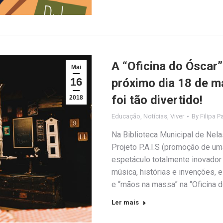
A “Oficina do Óscar”-
Mai
16
próximo dia 18 de m
foi tão divertido!
2018
Educação
,
Notícias
,
Viver
By
Filipa P
Na Biblioteca Municipal de Nelas
Projeto P.A.I.S (promoção de um
espetáculo totalmente inovador
música, histórias e invenções, 
e “mãos na massa” na “Oficina 
Ler mais