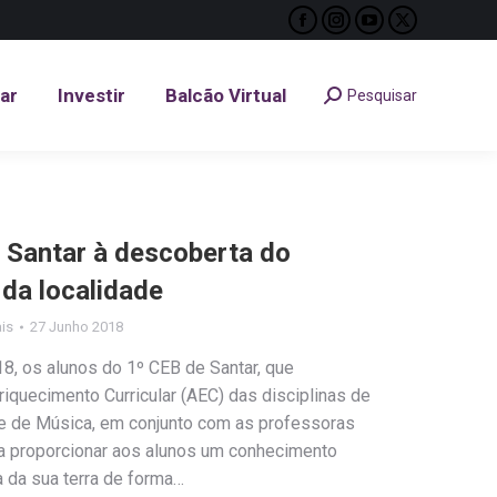
Facebook
Instagram
YouTube
X
tar
Investir
Balcão Virtual
Pesquisar
Search:
page
page
page
page
opens
opens
opens
opens
tar
Investir
Balcão Virtual
Pesquisar
Search:
in
in
in
in
new
new
new
new
window
window
window
window
 Santar à descoberta do
 da localidade
ais
27 Junho 2018
, os alunos do 1º CEB de Santar, que
iquecimento Curricular (AEC) das disciplinas de
e de Música, em conjunto com as professoras
visa proporcionar aos alunos um conhecimento
 da sua terra de forma…