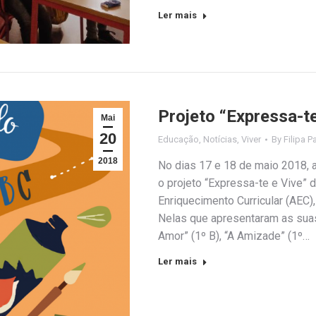
Ler mais
Projeto “Expressa-te
Mai
20
Educação
,
Notícias
,
Viver
By
Filipa P
2018
No dias 17 e 18 de maio 2018, 
o projeto “Expressa-te e Vive”
Enriquecimento Curricular (AEC
Nelas que apresentaram as suas
Amor” (1º B), “A Amizade” (1º…
Ler mais