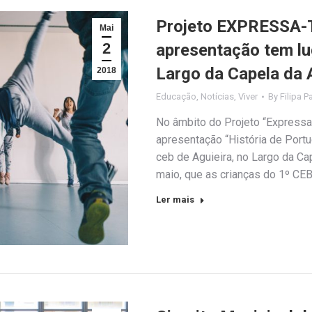
Projeto EXPRESSA-T
Mai
2
apresentação tem lu
Largo da Capela da 
2018
Educação
,
Notícias
,
Viver
By
Filipa P
No âmbito do Projeto “Expressa-
apresentação “História de Portu
ceb de Aguieira, no Largo da Cap
maio, que as crianças do 1º CEB
Ler mais