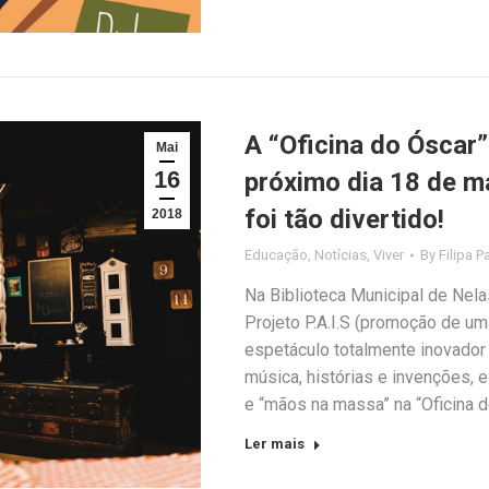
A “Oficina do Óscar”-
Mai
16
próximo dia 18 de m
foi tão divertido!
2018
Educação
,
Notícias
,
Viver
By
Filipa P
Na Biblioteca Municipal de Nelas
Projeto P.A.I.S (promoção de um
espetáculo totalmente inovador
música, histórias e invenções, 
e “mãos na massa” na “Oficina 
Ler mais