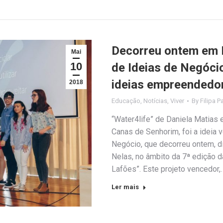
Decorreu ontem em 
Mai
10
de Ideias de Negóci
ideias empreendedor
2018
Educação
,
Notícias
,
Viver
By
Filipa P
“Water4life” de Daniela Matias
Canas de Senhorim, foi a ideia
Negócio, que decorreu ontem, di
Nelas, no âmbito da 7ª edição
Lafões”. Este projeto vencedor,
Ler mais