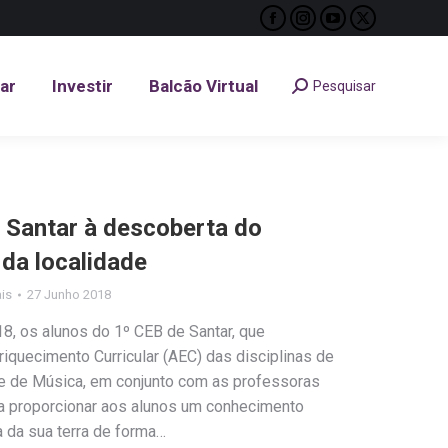
Facebook
Instagram
YouTube
X
tar
Investir
Balcão Virtual
Pesquisar
Search:
page
page
page
page
opens
opens
opens
opens
tar
Investir
Balcão Virtual
Pesquisar
Search:
in
in
in
in
new
new
new
new
window
window
window
window
 Santar à descoberta do
 da localidade
ais
27 Junho 2018
, os alunos do 1º CEB de Santar, que
iquecimento Curricular (AEC) das disciplinas de
e de Música, em conjunto com as professoras
visa proporcionar aos alunos um conhecimento
 da sua terra de forma…