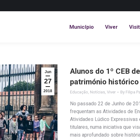
Município
Viver
Visi
Município
Viver
Visi
Alunos do 1º CEB de
Jun
27
património histórico
2018
Educação
,
Notícias
,
Viver
By
Filipa P
No passado 22 de Junho de 2018
frequentam as Atividades de Enr
Atividades Lúdico Expressivas 
titulares, numa iniciativa que 
mais aprofundado sobre história