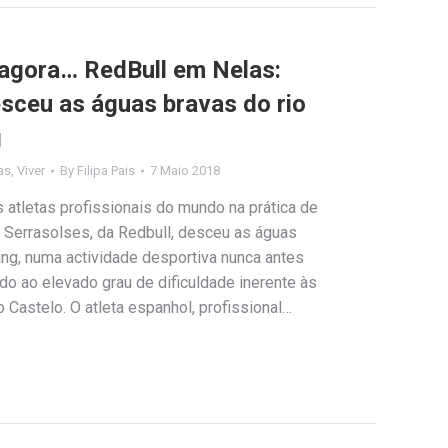
é agora… RedBull em Nelas:
esceu as águas bravas do rio
g
as
,
Viver
By
Filipa Pais
7 Maio 2018
atletas profissionais do mundo na prática de
l Serrasolses, da Redbull, desceu as águas
ing, numa actividade desportiva nunca antes
ido ao elevado grau de dificuldade inerente às
o Castelo. O atleta espanhol, profissional…