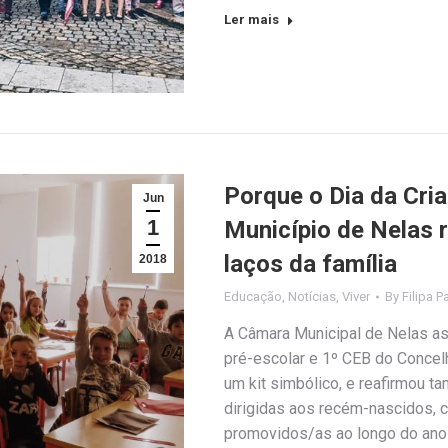
Ler mais
Porque o Dia da Cria
Jun
1
Município de Nelas 
laços da família
2018
Educação
,
Notícias
,
Viver
By
Filipa P
A Câmara Municipal de Nelas ass
pré-escolar e 1º CEB do Concelh
um kit simbólico, e reafirmou 
dirigidas aos recém-nascidos, c
promovidos/as ao longo do ano