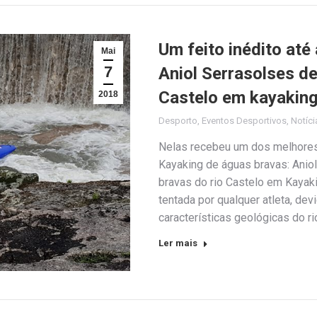
Um feito inédito at
Mai
7
Aniol Serrasolses d
Castelo em kayakin
2018
Desporto
,
Eventos Desportivos
,
Notíci
Nelas recebeu um dos melhores 
Kayaking de águas bravas: Anio
bravas do rio Castelo em Kayak
tentada por qualquer atleta, dev
características geológicas do ri
Ler mais