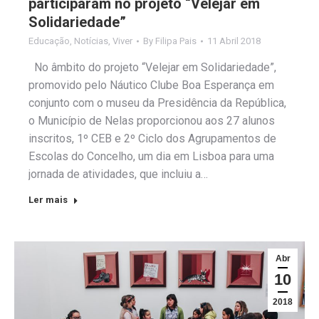
participaram no projeto “Velejar em
Solidariedade”
Educação
,
Notícias
,
Viver
By
Filipa Pais
11 Abril 2018
No âmbito do projeto “Velejar em Solidariedade”,
promovido pelo Náutico Clube Boa Esperança em
conjunto com o museu da Presidência da República,
o Município de Nelas proporcionou aos 27 alunos
inscritos, 1º CEB e 2º Ciclo dos Agrupamentos de
Escolas do Concelho, um dia em Lisboa para uma
jornada de atividades, que incluiu a…
Ler mais
Abr
10
2018