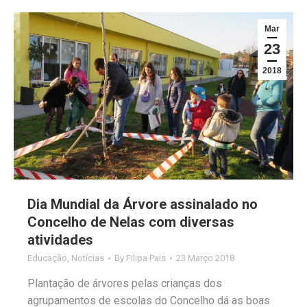
Mar
23
2018
Dia Mundial da Árvore assinalado no
Concelho de Nelas com diversas
atividades
Educação
,
Notícias
By
Filipa Pais
23 Março 2018
Plantação de árvores pelas crianças dos
agrupamentos de escolas do Concelho dá as boas