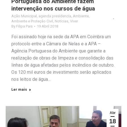
Portuguesa do Ambiente fazem
intervenção nos cursos de água
Ação Municipal
,
agenda presidencia
,
Ambiente
,
Ambiente e Proteção Civil
,
Notícias
,
Viver
By
Filipa Pais
19 Abril 2018
Foi assinado hoje na sede da APA em Coimbra um
protocolo entre a Câmara de Nelas e a APA –
Agência Portuguesa do Ambiente que garante a
realização de obras de limpeza e consolidação das
linhas de água afetadas pelos incêndios de outubro.
Os 120 mil euros de investimento serão aplicados
nos leitos de água…
Ler mais
Abr
18