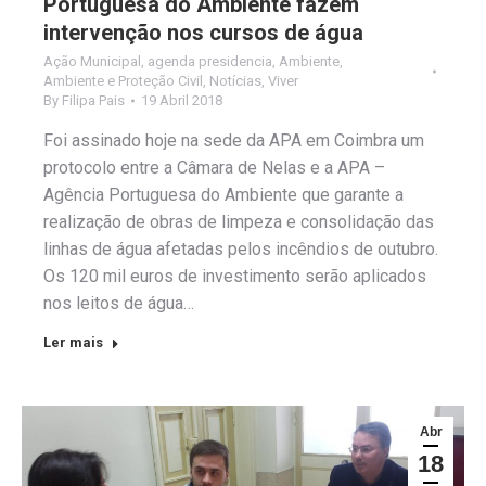
Portuguesa do Ambiente fazem
intervenção nos cursos de água
Ação Municipal
,
agenda presidencia
,
Ambiente
,
Ambiente e Proteção Civil
,
Notícias
,
Viver
By
Filipa Pais
19 Abril 2018
Foi assinado hoje na sede da APA em Coimbra um
protocolo entre a Câmara de Nelas e a APA –
Agência Portuguesa do Ambiente que garante a
realização de obras de limpeza e consolidação das
linhas de água afetadas pelos incêndios de outubro.
Os 120 mil euros de investimento serão aplicados
nos leitos de água…
Ler mais
Abr
18