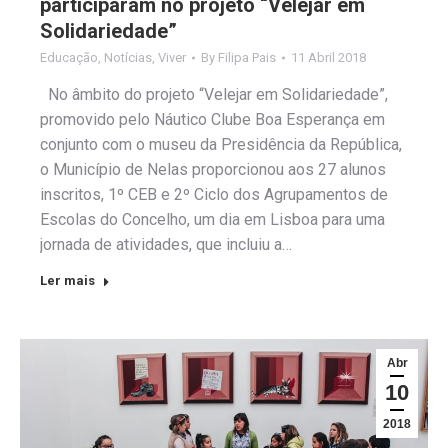
participaram no projeto “Velejar em
Solidariedade”
Educação
,
Notícias
,
Viver
By
Filipa Pais
11 Abril 2018
No âmbito do projeto “Velejar em Solidariedade”,
promovido pelo Náutico Clube Boa Esperança em
conjunto com o museu da Presidência da República,
o Município de Nelas proporcionou aos 27 alunos
inscritos, 1º CEB e 2º Ciclo dos Agrupamentos de
Escolas do Concelho, um dia em Lisboa para uma
jornada de atividades, que incluiu a…
Ler mais
Abr
10
2018