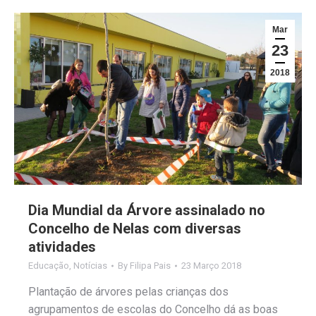
Mar
23
2018
Dia Mundial da Árvore assinalado no
Concelho de Nelas com diversas
atividades
Educação
,
Notícias
By
Filipa Pais
23 Março 2018
Plantação de árvores pelas crianças dos
agrupamentos de escolas do Concelho dá as boas