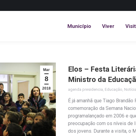
Município
Viver
Visi
Município
Viver
Visi
Elos – Festa Literár
Mar
8
Ministro da Educaç
2018
agenda presidencia
,
Educação
,
Notíci
É já amanhã que Tiago Brandão 
comemoração da Semana Naciona
programalançado em 2006 e que 
preocupação com os níveis de li
dos jovens. Durante a visita, o 