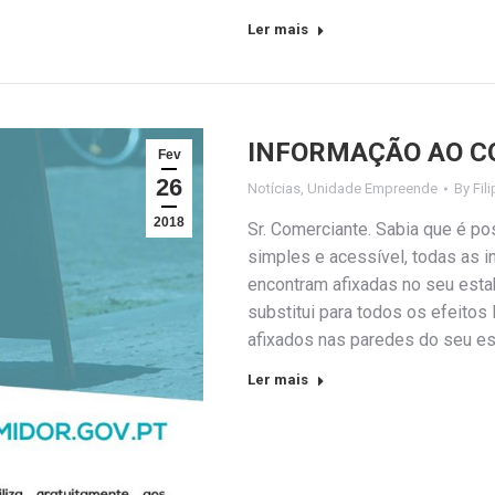
Ler mais
INFORMAÇÃO AO C
Fev
26
Notícias
,
Unidade Empreende
By
Fil
2018
Sr. Comerciante. Sabia que é pos
simples e acessível, todas as 
encontram afixadas no seu esta
substitui para todos os efeitos
afixados nas paredes do seu es
Ler mais