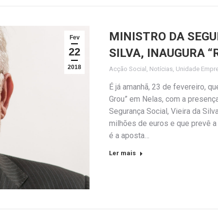
MINISTRO DA SEGU
Fev
22
SILVA, INAUGURA 
2018
Acção Social
,
Notícias
,
Unidade Empr
É já amanhã, 23 de fevereiro, q
Grou” em Nelas, com a presença 
Segurança Social, Vieira da Silv
milhões de euros e que prevê a 
é a aposta…
Ler mais