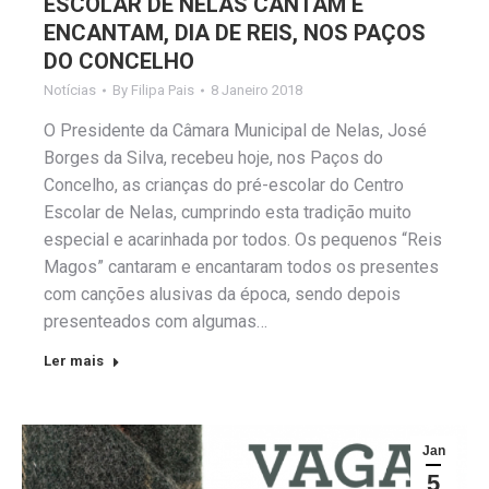
ESCOLAR DE NELAS CANTAM E
ENCANTAM, DIA DE REIS, NOS PAÇOS
DO CONCELHO
Notícias
By
Filipa Pais
8 Janeiro 2018
O Presidente da Câmara Municipal de Nelas, José
Borges da Silva, recebeu hoje, nos Paços do
Concelho, as crianças do pré-escolar do Centro
Escolar de Nelas, cumprindo esta tradição muito
especial e acarinhada por todos. Os pequenos “Reis
Magos” cantaram e encantaram todos os presentes
com canções alusivas da época, sendo depois
presenteados com algumas…
Ler mais
Jan
5