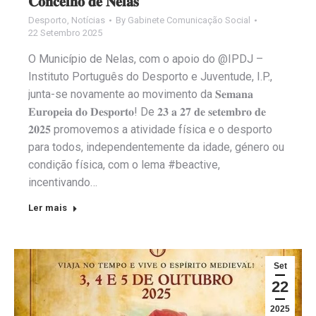
𝐂𝐨𝐧𝐜𝐞𝐥𝐡𝐨 𝐝𝐞 𝐍𝐞𝐥𝐚𝐬
Desporto
,
Notícias
By
Gabinete Comunicação Social
22 Setembro 2025
O Município de Nelas, com o apoio do @IPDJ –
Instituto Português do Desporto e Juventude, I.P.,
junta-se novamente ao movimento da 𝐒𝐞𝐦𝐚𝐧𝐚
𝐄𝐮𝐫𝐨𝐩𝐞𝐢𝐚 𝐝𝐨 𝐃𝐞𝐬𝐩𝐨𝐫𝐭𝐨! De 𝟐𝟑 𝐚 𝟐𝟕 𝐝𝐞 𝐬𝐞𝐭𝐞𝐦𝐛𝐫𝐨 𝐝𝐞
𝟐𝟎𝟐𝟓 promovemos a atividade física e o desporto
para todos, independentemente da idade, género ou
condição física, com o lema #beactive,
incentivando…
Ler mais
Set
22
2025