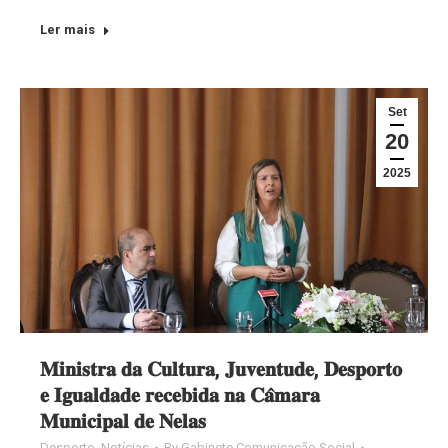
Ler mais
Set
20
2025
𝐌𝐢𝐧𝐢𝐬𝐭𝐫𝐚 𝐝𝐚 𝐂𝐮𝐥𝐭𝐮𝐫𝐚, 𝐉𝐮𝐯𝐞𝐧𝐭𝐮𝐝𝐞, 𝐃𝐞𝐬𝐩𝐨𝐫𝐭𝐨
𝐞 𝐈𝐠𝐮𝐚𝐥𝐝𝐚𝐝𝐞 𝐫𝐞𝐜𝐞𝐛𝐢𝐝𝐚 𝐧𝐚 𝐂𝐚̂𝐦𝐚𝐫𝐚
𝐌𝐮𝐧𝐢𝐜𝐢𝐩𝐚𝐥 𝐝𝐞 𝐍𝐞𝐥𝐚𝐬
Desporto
,
Notícias
By
Gabinete Comunicação Social