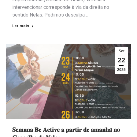
intervencionar corresponde à via da direita no
sentido Nelas. Pedimos desculpa…
Ler mais
Set
22
2025
𝐒𝐞𝐦𝐚𝐧𝐚 𝐁𝐞 𝐀𝐜𝐭𝐢𝐯𝐞 𝐚 𝐩𝐚𝐫𝐭𝐢𝐫 𝐝𝐞 𝐚𝐦𝐚𝐧𝐡𝐚̃ 𝐧𝐨