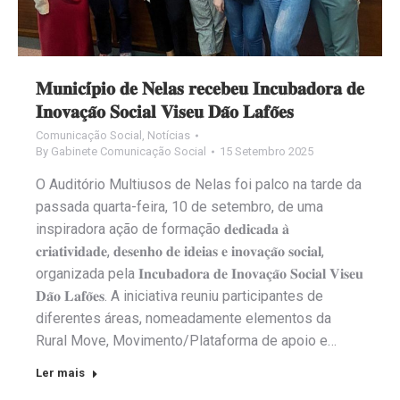
𝐌𝐮𝐧𝐢𝐜𝐢́𝐩𝐢𝐨 𝐝𝐞 𝐍𝐞𝐥𝐚𝐬 𝐫𝐞𝐜𝐞𝐛𝐞𝐮 𝐈𝐧𝐜𝐮𝐛𝐚𝐝𝐨𝐫𝐚 𝐝𝐞
𝐈𝐧𝐨𝐯𝐚𝐜̧𝐚̃𝐨 𝐒𝐨𝐜𝐢𝐚𝐥 𝐕𝐢𝐬𝐞𝐮 𝐃𝐚̃𝐨 𝐋𝐚𝐟𝐨̃𝐞𝐬
Comunicação Social
,
Notícias
By
Gabinete Comunicação Social
15 Setembro 2025
O Auditório Multiusos de Nelas foi palco na tarde da
passada quarta-feira, 10 de setembro, de uma
inspiradora ação de formação 𝐝𝐞𝐝𝐢𝐜𝐚𝐝𝐚 𝐚̀
𝐜𝐫𝐢𝐚𝐭𝐢𝐯𝐢𝐝𝐚𝐝𝐞, 𝐝𝐞𝐬𝐞𝐧𝐡𝐨 𝐝𝐞 𝐢𝐝𝐞𝐢𝐚𝐬 𝐞 𝐢𝐧𝐨𝐯𝐚𝐜̧𝐚̃𝐨 𝐬𝐨𝐜𝐢𝐚𝐥,
organizada pela 𝐈𝐧𝐜𝐮𝐛𝐚𝐝𝐨𝐫𝐚 𝐝𝐞 𝐈𝐧𝐨𝐯𝐚𝐜̧𝐚̃𝐨 𝐒𝐨𝐜𝐢𝐚𝐥 𝐕𝐢𝐬𝐞𝐮
𝐃𝐚̃𝐨 𝐋𝐚𝐟𝐨̃𝐞𝐬. A iniciativa reuniu participantes de
diferentes áreas, nomeadamente elementos da
Rural Move, Movimento/Plataforma de apoio e…
Ler mais