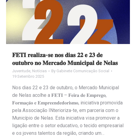
𝐅𝐄𝐓𝐈 𝐫𝐞𝐚𝐥𝐢𝐳𝐚-𝐬𝐞 𝐧𝐨𝐬 𝐝𝐢𝐚𝐬 𝟐𝟐 𝐞 𝟐𝟑 𝐝𝐞
𝐨𝐮𝐭𝐮𝐛𝐫𝐨 𝐧𝐨 𝐌𝐞𝐫𝐜𝐚𝐝𝐨 𝐌𝐮𝐧𝐢𝐜𝐢𝐩𝐚𝐥 𝐝𝐞 𝐍𝐞𝐥𝐚𝐬
Juventude
,
Notícias
By
Gabinete Comunicação Social
19 Setembro 2025
Nos dias 22 e 23 de outubro, o Mercado Municipal
de Nelas acolhe a 𝐅𝐄𝐓𝐈 – 𝐅𝐞𝐢𝐫𝐚 𝐝𝐞 𝐄𝐦𝐩𝐫𝐞𝐠𝐨,
𝐅𝐨𝐫𝐦𝐚𝐜̧𝐚̃𝐨 𝐞 𝐄𝐦𝐩𝐫𝐞𝐞𝐧𝐝𝐞𝐝𝐨𝐫𝐢𝐬𝐦𝐨, iniciativa promovida
pela Associação INterioriza-te, em parceria com o
Município de Nelas. Esta iniciativa visa promover a
ligação entre o setor educativo, o tecido empresarial
e os jovens talentos da região, criando um…