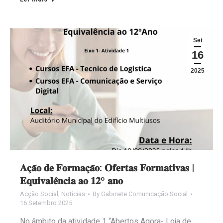
Set
16
2025
𝐀𝐜̧𝐚̃𝐨 𝐝𝐞 𝐅𝐨𝐫𝐦𝐚𝐜̧𝐚̃𝐨: 𝐎𝐟𝐞𝐫𝐭𝐚𝐬 𝐅𝐨𝐫𝐦𝐚𝐭𝐢𝐯𝐚𝐬 |
𝐄𝐪𝐮𝐢𝐯𝐚𝐥𝐞̂𝐧𝐜𝐢𝐚 𝐚𝐨 𝟏𝟐º 𝐚𝐧𝐨
Acção Social
,
Notícias
By
Gabinete Comunicação Social
16 Setembro 2025
No âmbito da atividade 1 “Abertos Agora- Loja de