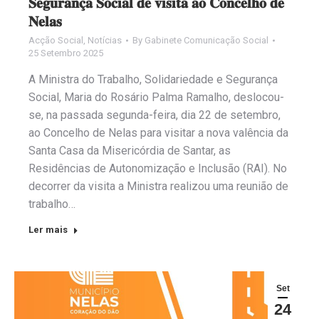
𝐒𝐞𝐠𝐮𝐫𝐚𝐧𝐜̧𝐚 𝐒𝐨𝐜𝐢𝐚𝐥 𝐝𝐞 𝐯𝐢𝐬𝐢𝐭𝐚 𝐚𝐨 𝐂𝐨𝐧𝐜𝐞𝐥𝐡𝐨 𝐝𝐞
𝐍𝐞𝐥𝐚𝐬
Acção Social
,
Notícias
By
Gabinete Comunicação Social
25 Setembro 2025
A Ministra do Trabalho, Solidariedade e Segurança
Social, Maria do Rosário Palma Ramalho, deslocou-
se, na passada segunda-feira, dia 22 de setembro,
ao Concelho de Nelas para visitar a nova valência da
Santa Casa da Misericórdia de Santar, as
Residências de Autonomização e Inclusão (RAI). No
decorrer da visita a Ministra realizou uma reunião de
trabalho…
Ler mais
Set
24