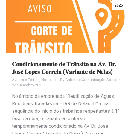
2025
𝐂𝐨𝐧𝐝𝐢𝐜𝐢𝐨𝐧𝐚𝐦𝐞𝐧𝐭𝐨 𝐝𝐞 𝐓𝐫𝐚̂𝐧𝐬𝐢𝐭𝐨 𝐧𝐚 𝐀𝐯. 𝐃𝐫.
𝐉𝐨𝐬𝐞́ 𝐋𝐨𝐩𝐞𝐬 𝐂𝐨𝐫𝐫𝐞𝐢𝐚 (𝐕𝐚𝐫𝐢𝐚𝐧𝐭𝐞 𝐝𝐞 𝐍𝐞𝐥𝐚𝐬)
Avisos e Editais
,
Notícias
By
Gabinete Comunicação Social
24 Setembro 2025
No âmbito da empreitada “Reutilização de Águas
Residuais Tratadas na ETAR de Nelas III”, e na
sequência do início dos trabalhos respeitantes à 1ª
fase da obra, o trânsito encontra-se
temporariamente condicionado na Av. Dr. José
Lopes Correia (Variante de Nelas). A zona a