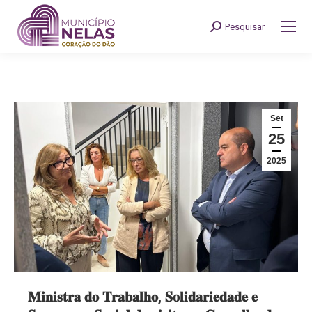
Pesquisar
Search:
Set
25
2025
𝐌𝐢𝐧𝐢𝐬𝐭𝐫𝐚 𝐝𝐨 𝐓𝐫𝐚𝐛𝐚𝐥𝐡𝐨, 𝐒𝐨𝐥𝐢𝐝𝐚𝐫𝐢𝐞𝐝𝐚𝐝𝐞 𝐞