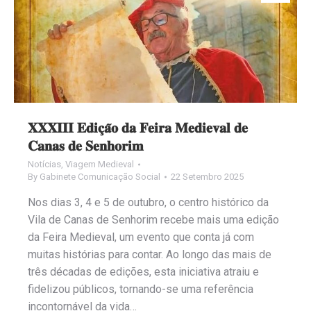
𝐗𝐗𝐗𝐈𝐈𝐈 𝐄𝐝𝐢𝐜̧𝐚̃𝐨 𝐝𝐚 𝐅𝐞𝐢𝐫𝐚 𝐌𝐞𝐝𝐢𝐞𝐯𝐚𝐥 𝐝𝐞
𝐂𝐚𝐧𝐚𝐬 𝐝𝐞 𝐒𝐞𝐧𝐡𝐨𝐫𝐢𝐦
Notícias
,
Viagem Medieval
By
Gabinete Comunicação Social
22 Setembro 2025
Nos dias 3, 4 e 5 de outubro, o centro histórico da
Vila de Canas de Senhorim recebe mais uma edição
da Feira Medieval, um evento que conta já com
muitas histórias para contar. Ao longo das mais de
três décadas de edições, esta iniciativa atraiu e
fidelizou públicos, tornando-se uma referência
incontornável da vida…