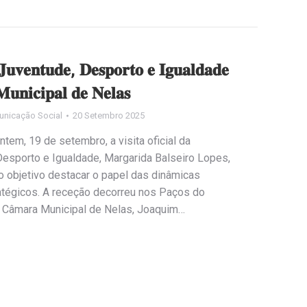
𝐉𝐮𝐯𝐞𝐧𝐭𝐮𝐝𝐞, 𝐃𝐞𝐬𝐩𝐨𝐫𝐭𝐨 𝐞 𝐈𝐠𝐮𝐚𝐥𝐝𝐚𝐝𝐞
𝐮𝐧𝐢𝐜𝐢𝐩𝐚𝐥 𝐝𝐞 𝐍𝐞𝐥𝐚𝐬
unicação Social
20 Setembro 2025
tem, 19 de setembro, a visita oficial da
 Desporto e Igualdade, Margarida Balseiro Lopes,
 objetivo destacar o papel das dinâmicas
ratégicos. A receção decorreu nos Paços do
a Câmara Municipal de Nelas, Joaquim…