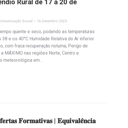
êndio Rural de 17 a 20 de
Comunicação Social
16 Setembro 2025
evê tempo quente e seco, podendo as temperaturas
s 38 e os 40°C Humidade Relativa do Ar inferior
rio, com fraca recuperação noturna; Perigo de
a MÁXIMO nas regiões Norte, Centro e
ão meteorológica em…
𝐞𝐫𝐭𝐚𝐬 𝐅𝐨𝐫𝐦𝐚𝐭𝐢𝐯𝐚𝐬 | 𝐄𝐪𝐮𝐢𝐯𝐚𝐥𝐞̂𝐧𝐜𝐢𝐚