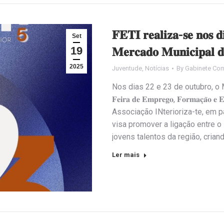
𝐅𝐄𝐓𝐈 𝐫𝐞𝐚𝐥𝐢𝐳𝐚-𝐬𝐞 𝐧𝐨𝐬 𝐝
Set
19
𝐌𝐞𝐫𝐜𝐚𝐝𝐨 𝐌𝐮𝐧𝐢𝐜𝐢𝐩𝐚𝐥 𝐝
2025
Juventude
,
Notícias
By
Gabinete Com
Nos dias 22 e 23 de outubro, o M
𝐅𝐞𝐢𝐫𝐚 𝐝𝐞 𝐄𝐦𝐩𝐫𝐞𝐠𝐨, 𝐅𝐨𝐫𝐦𝐚𝐜̧𝐚
Associação INterioriza-te, em pa
visa promover a ligação entre o 
jovens talentos da região, cria
Ler mais