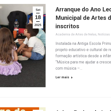
Arranque do Ano Le
Set
18
Municipal de Artes 
inscritos
2025
Academia de Artes de Nelas
,
Notícias
Instalada na Antiga Escola Pr
projeto educativo e cultural de
formação artística desde a infância até à
“Música para me ajudar a cresce
com música –…
Ler mais