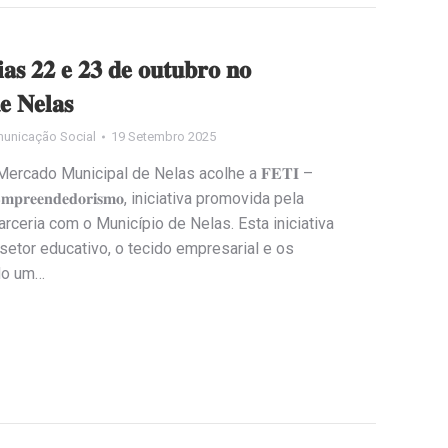
𝐢𝐚𝐬 𝟐𝟐 𝐞 𝟐𝟑 𝐝𝐞 𝐨𝐮𝐭𝐮𝐛𝐫𝐨 𝐧𝐨
𝐞 𝐍𝐞𝐥𝐚𝐬
unicação Social
19 Setembro 2025
ercado Municipal de Nelas acolhe a 𝐅𝐄𝐓𝐈 –
̃𝐨 𝐞 𝐄𝐦𝐩𝐫𝐞𝐞𝐧𝐝𝐞𝐝𝐨𝐫𝐢𝐬𝐦𝐨, iniciativa promovida pela
rceria com o Município de Nelas. Esta iniciativa
setor educativo, o tecido empresarial e os
ndo um…