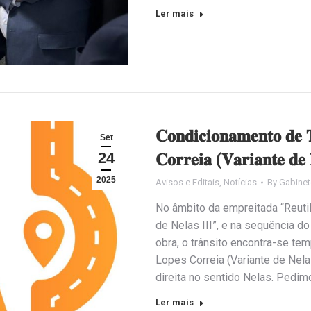
Ler mais
𝐂𝐨𝐧𝐝𝐢𝐜𝐢𝐨𝐧𝐚𝐦𝐞𝐧𝐭𝐨 𝐝𝐞 𝐓
Set
24
𝐂𝐨𝐫𝐫𝐞𝐢𝐚 (𝐕𝐚𝐫𝐢𝐚𝐧𝐭𝐞 𝐝𝐞 
2025
Avisos e Editais
,
Notícias
By
Gabinet
No âmbito da empreitada “Reuti
de Nelas III”, e na sequência do
obra, o trânsito encontra-se te
Lopes Correia (Variante de Nela
direita no sentido Nelas. Pedi
Ler mais