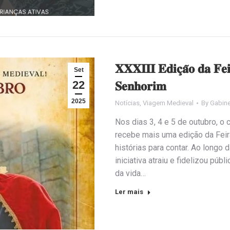
𝐗𝐗𝐗𝐈𝐈𝐈 𝐄𝐝𝐢𝐜̧𝐚̃𝐨 𝐝𝐚 𝐅𝐞
Set
22
𝐒𝐞𝐧𝐡𝐨𝐫𝐢𝐦
2025
Notícias
,
Viagem Medieval
By
Gabine
Nos dias 3, 4 e 5 de outubro, o 
recebe mais uma edição da Feir
histórias para contar. Ao longo
iniciativa atraiu e fidelizou púb
da vida…
Ler mais