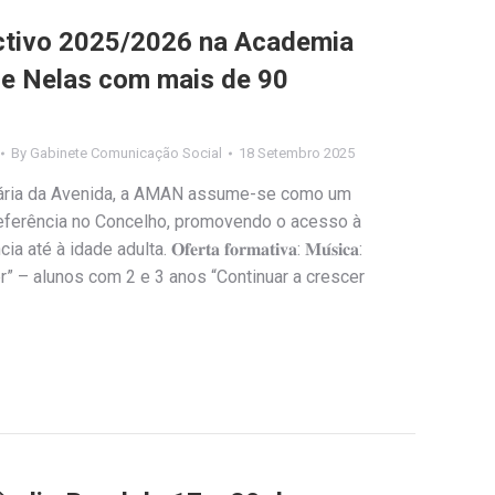
ctivo 2025/2026 na Academia
de Nelas com mais de 90
By
Gabinete Comunicação Social
18 Setembro 2025
imária da Avenida, a AMAN assume-se como um
 referência no Concelho, promovendo o acesso à
 idade adulta. 𝐎𝐟𝐞𝐫𝐭𝐚 𝐟𝐨𝐫𝐦𝐚𝐭𝐢𝐯𝐚: 𝐌𝐮́𝐬𝐢𝐜𝐚:
r” – alunos com 2 e 3 anos “Continuar a crescer