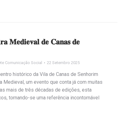
𝐢𝐫𝐚 𝐌𝐞𝐝𝐢𝐞𝐯𝐚𝐥 𝐝𝐞 𝐂𝐚𝐧𝐚𝐬 𝐝𝐞
te Comunicação Social
22 Setembro 2025
centro histórico da Vila de Canas de Senhorim
a Medieval, um evento que conta já com muitas
 das mais de três décadas de edições, esta
licos, tornando-se uma referência incontornável