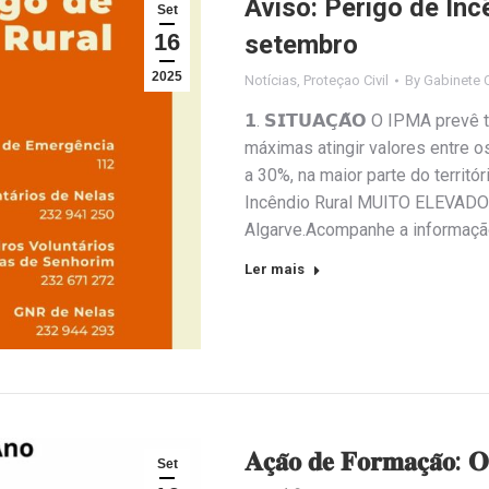
Aviso: Perigo de Inc
Set
16
setembro
2025
Notícias
,
Proteçao Civil
By
Gabinete 
𝟭. 𝗦𝗜𝗧𝗨𝗔𝗖̧𝗔̃𝗢 O IPMA pr
máximas atingir valores entre o
a 30%, na maior parte do territó
Incêndio Rural MUITO ELEVADO 
Algarve.Acompanhe a informaç
Ler mais
𝐀𝐜̧𝐚̃𝐨 𝐝𝐞 𝐅𝐨𝐫𝐦𝐚𝐜̧𝐚̃𝐨: 𝐎
Set