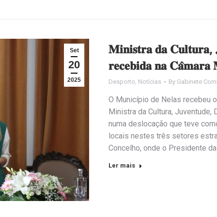
𝐌𝐢𝐧𝐢𝐬𝐭𝐫𝐚 𝐝𝐚 𝐂𝐮𝐥𝐭𝐮𝐫𝐚, 
Set
20
𝐫𝐞𝐜𝐞𝐛𝐢𝐝𝐚 𝐧𝐚 𝐂𝐚̂𝐦𝐚𝐫𝐚 
2025
Desporto
,
Notícias
By
Gabinete Com
O Município de Nelas recebeu on
Ministra da Cultura, Juventude,
numa deslocação que teve como
locais nestes três setores est
Concelho, onde o Presidente d
Ler mais