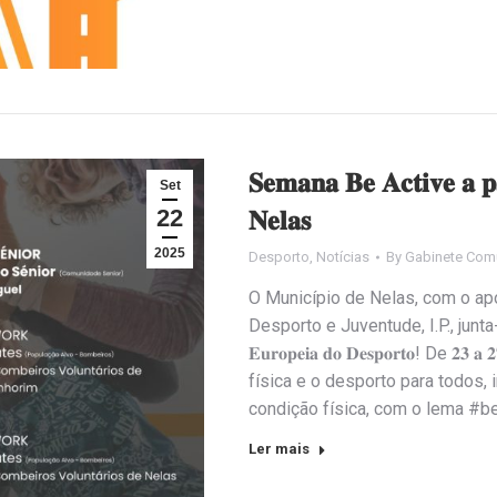
𝐒𝐞𝐦𝐚𝐧𝐚 𝐁𝐞 𝐀𝐜𝐭𝐢𝐯𝐞 𝐚 𝐩
Set
22
𝐍𝐞𝐥𝐚𝐬
2025
Desporto
,
Notícias
By
Gabinete Com
O Município de Nelas, com o ap
Desporto e Juventude, I.P., junta
𝐄𝐮𝐫𝐨𝐩𝐞𝐢𝐚 𝐝𝐨 𝐃𝐞𝐬𝐩𝐨𝐫𝐭𝐨! De 𝟐
física e o desporto para todos
condição física, com o lema #be
Ler mais