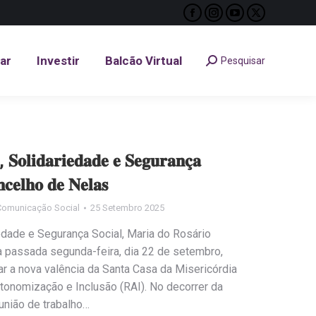
Facebook
Instagram
YouTube
X
tar
Investir
Balcão Virtual
Pesquisar
Search:
page
page
page
page
opens
opens
opens
opens
tar
Investir
Balcão Virtual
Pesquisar
Search:
in
in
in
in
new
new
new
new
window
window
window
window
 𝐒𝐨𝐥𝐢𝐝𝐚𝐫𝐢𝐞𝐝𝐚𝐝𝐞 𝐞 𝐒𝐞𝐠𝐮𝐫𝐚𝐧𝐜̧𝐚
𝐧𝐜𝐞𝐥𝐡𝐨 𝐝𝐞 𝐍𝐞𝐥𝐚𝐬
Comunicação Social
25 Setembro 2025
iedade e Segurança Social, Maria do Rosário
 passada segunda-feira, dia 22 de setembro,
ar a nova valência da Santa Casa da Misericórdia
tonomização e Inclusão (RAI). No decorrer da
eunião de trabalho…