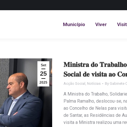
Município
Viver
Visi
Município
Viver
Visi
𝐌𝐢𝐧𝐢𝐬𝐭𝐫𝐚 𝐝𝐨 𝐓𝐫𝐚𝐛𝐚𝐥𝐡𝐨,
Set
25
𝐒𝐨𝐜𝐢𝐚𝐥 𝐝𝐞 𝐯𝐢𝐬𝐢𝐭𝐚 𝐚𝐨 𝐂𝐨
2025
Acção Social
,
Notícias
By
Gabinete 
A Ministra do Trabalho, Solidar
Palma Ramalho, deslocou-se, na
ao Concelho de Nelas para visit
de Santar, as Residências de Au
visita a Ministra realizou uma r