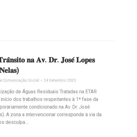
𝐫𝐚̂𝐧𝐬𝐢𝐭𝐨 𝐧𝐚 𝐀𝐯. 𝐃𝐫. 𝐉𝐨𝐬𝐞́ 𝐋𝐨𝐩𝐞𝐬
𝐍𝐞𝐥𝐚𝐬)
e Comunicação Social
24 Setembro 2025
lização de Águas Residuais Tratadas na ETAR
 início dos trabalhos respeitantes à 1ª fase da
mporariamente condicionado na Av. Dr. José
s). A zona a intervencionar corresponde à via da
mos desculpa…