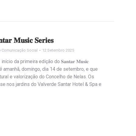
𝐭𝐚𝐫 𝐌𝐮𝐬𝐢𝐜 𝐒𝐞𝐫𝐢𝐞𝐬
e Comunicação Social
12 Setembro 2025
io da primeira edição do 𝐒𝐚𝐧𝐭𝐚𝐫 𝐌𝐮𝐬𝐢𝐜
ar até amanhã, domingo, dia 14 de setembro, e que
ltural e valorização do Concelho de Nelas. Os
se nos jardins do Valverde Santar Hotel & Spa e