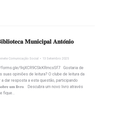
𝐛𝐥𝐢𝐨𝐭𝐞𝐜𝐚 𝐌𝐮𝐧𝐢𝐜𝐢𝐩𝐚𝐥 𝐀𝐧𝐭𝐨́𝐧𝐢𝐨
inete Comunicação Social
13 Setembro 2025
𝐨 𝐥𝐢𝐧𝐤: https://forms.gle/9qXCR9CSkKRmcsSf7 Gostaria de
 suas opiniões de leitura? O clube de leitura da
 a dar resposta a esta questão, participando
𝐚𝐥𝐚𝐫 𝐬𝐨𝐛𝐫𝐞 𝐮𝐦 𝐥𝐢𝐯𝐫𝐨. Descubra um novo livro através
 e fique…