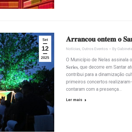
𝐀𝐫𝐫𝐚𝐧𝐜𝐨𝐮 𝐨𝐧𝐭𝐞𝐦 𝐨 𝐒𝐚𝐧
Set
12
Notícias
,
Outros Eventos
By
Gabinet
2025
O Município de Nelas assinala o iníc
𝐒𝐞𝐫𝐢𝐞𝐬, que decorre em Sant
contribui para a dinamização cu
primeiros concertos realizaram-
contaram com a presença…
Ler mais