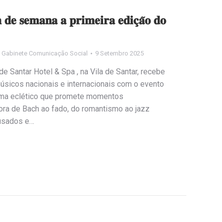
𝐦 𝐝𝐞 𝐬𝐞𝐦𝐚𝐧𝐚 𝐚 𝐩𝐫𝐢𝐦𝐞𝐢𝐫𝐚 𝐞𝐝𝐢𝐜̧𝐚̃𝐨 𝐝𝐨
y
Gabinete Comunicação Social
9 Setembro 2025
 o Valverde Santar Hotel & Spa , na Vila de Santar, recebe
úsicos nacionais e internacionais com o evento
 num programa eclético que promete momentos
ra de Bach ao fado, do romantismo ao jazz
usados e…