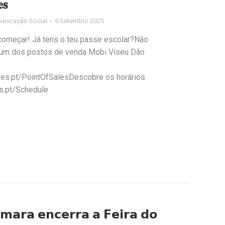
𝐬
unicação Social
9 Setembro 2025
 começar! Já tens o teu passe escolar?Não
 a um dos postos de venda Mobi Viseu Dão
oes.pt/PointOfSalesDescobre os horários
es.pt/Schedule
̂𝗺𝗮𝗿𝗮 𝗲𝗻𝗰𝗲𝗿𝗿𝗮 𝗮 𝗙𝗲𝗶𝗿𝗮 𝗱𝗼