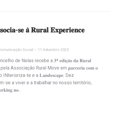
𝐬𝐨𝐜𝐢𝐚-𝐬𝐞 𝐚̀ 𝐑𝐮𝐫𝐚𝐥 𝐄𝐱𝐩𝐞𝐫𝐢𝐞𝐧𝐜𝐞
Comunicação Social
11 Setembro 2025
 de Nelas recebe a 𝟑ª 𝐞𝐝𝐢𝐜̧𝐚̃𝐨 𝐝𝐚 𝐑𝐮𝐫𝐚𝐥
ida pela Associação Rural Move em 𝐩𝐚𝐫𝐜𝐞𝐫𝐢𝐚 𝐜𝐨𝐦 𝐨
iação INterioriza-te e a 𝐋𝐚𝐧𝐝𝐞𝐬𝐜𝐚𝐩𝐞. Dez
se a viver e a trabalhar no nosso território,
𝐤𝐢𝐧𝐠 𝐧𝐨…