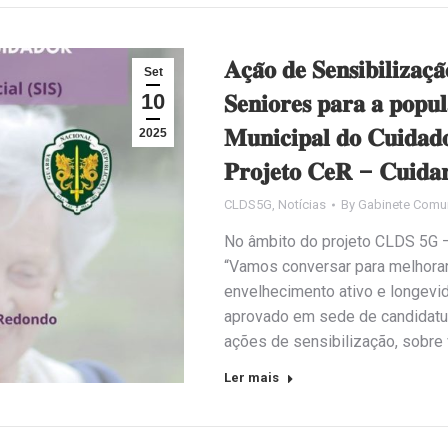
𝐀𝐜̧𝐚̃𝐨 𝐝𝐞 𝐒𝐞𝐧𝐬𝐢𝐛𝐢𝐥𝐢𝐳𝐚𝐜̧
Set
10
𝐒𝐞𝐧𝐢𝐨𝐫𝐞𝐬 𝐩𝐚𝐫𝐚 𝐚 𝐩𝐨𝐩𝐮
𝐌𝐮𝐧𝐢𝐜𝐢𝐩𝐚𝐥 𝐝𝐨 𝐂𝐮𝐢𝐝𝐚𝐝
2025
𝐏𝐫𝐨𝐣𝐞𝐭𝐨 𝐂𝐞𝐑 – 𝐂𝐮𝐢𝐝𝐚
CLDS5G
,
Notícias
By
Gabinete Comu
No âmbito do projeto CLDS 5G – C
“Vamos conversar para melhorar
envelhecimento ativo e longevi
aprovado em sede de candidatur
ações de sensibilização, sobre 
Ler mais