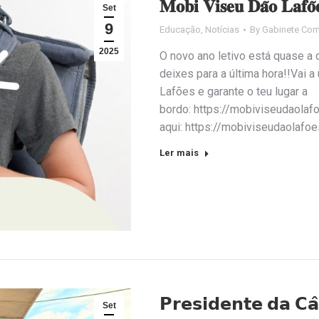
𝐌𝐨𝐛𝐢 𝐕𝐢𝐬𝐞𝐮 𝐃𝐚̃𝐨 𝐋𝐚𝐟𝐨̃
Set
9
Educação
,
Notícias
By
Gabinete Com
2025
O novo ano letivo está quase a
deixes para a última hora!!Vai
Lafões e garante o teu lugar a
bordo: https://mobiviseudaolaf
aqui: https://mobiviseudaolafo
Ler mais
𝗣𝗿𝗲𝘀𝗶𝗱𝗲𝗻𝘁𝗲 𝗱𝗮 𝗖𝗮
Set