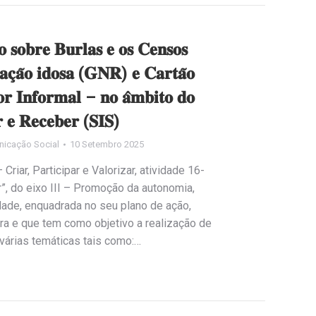
𝐚̃𝐨 𝐬𝐨𝐛𝐫𝐞 𝐁𝐮𝐫𝐥𝐚𝐬 𝐞 𝐨𝐬 𝐂𝐞𝐧𝐬𝐨𝐬
𝐚𝐜̧𝐚̃𝐨 𝐢𝐝𝐨𝐬𝐚 (𝐆𝐍𝐑) 𝐞 𝐂𝐚𝐫𝐭𝐚̃𝐨
𝐫 𝐈𝐧𝐟𝐨𝐫𝐦𝐚𝐥 – 𝐧𝐨 𝐚̂𝐦𝐛𝐢𝐭𝐨 𝐝𝐨
 𝐞 𝐑𝐞𝐜𝐞𝐛𝐞𝐫 (𝐒𝐈𝐒)
nicação Social
10 Setembro 2025
riar, Participar e Valorizar, atividade 16-
”, do eixo III – Promoção da autonomia,
dade, enquadrada no seu plano de ação,
a e que tem como objetivo a realização de
várias temáticas tais como:…