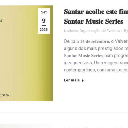
𝐒𝐚𝐧𝐭𝐚𝐫 𝐚𝐜𝐨𝐥𝐡𝐞 𝐞𝐬𝐭𝐞 𝐟𝐢
Set
9
𝐒𝐚𝐧𝐭𝐚𝐫 𝐌𝐮𝐬𝐢𝐜 𝐒𝐞𝐫𝐢𝐞𝐬
2025
Notícias
,
Organização de Eventos
B
De 𝟏𝟐 𝐚 𝟏𝟒 𝐝𝐞 𝐬𝐞𝐭𝐞𝐦𝐛𝐫𝐨,
alguns dos mais prestigiados m
𝐒𝐚𝐧𝐭𝐚𝐫 𝐌𝐮𝐬𝐢𝐜 𝐒𝐞𝐫𝐢𝐞𝐬,
inesquecíveis. Uma viagem sono
contemporâneo, com arranjos o
Ler mais