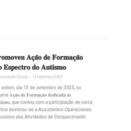
𝐫𝐨𝐦𝐨𝐯𝐞𝐮 𝐀𝐜̧𝐚̃𝐨 𝐝𝐞 𝐅𝐨𝐫𝐦𝐚𝐜̧𝐚̃𝐨
𝐨 𝐄𝐬𝐩𝐞𝐜𝐭𝐫𝐨 𝐝𝐨 𝐀𝐮𝐭𝐢𝐬𝐦𝐨
unicação Social
14 Setembro 2025
 ontem, dia 13 de setembro de 2025, no
𝐨 𝐝𝐞 𝐅𝐨𝐫𝐦𝐚𝐜̧𝐚̃𝐨 𝐝𝐞𝐝𝐢𝐜𝐚𝐝𝐚 𝐚̀𝐬
𝐫𝐨 𝐝𝐨 𝐀𝐮𝐭𝐢𝐬𝐦𝐨, que contou com a participação de cerca
ativa destinou-se a Assistentes Operacionais
essores das Atividades de Enriquecimento