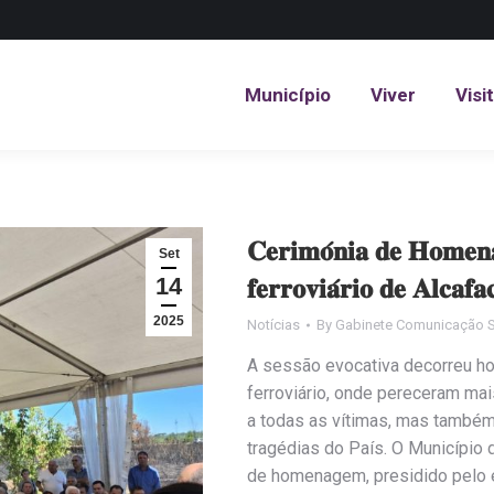
Município
Viver
Visi
Município
Viver
Visi
𝐂𝐞𝐫𝐢𝐦𝐨́𝐧𝐢𝐚 𝐝𝐞 𝐇𝐨𝐦𝐞𝐧𝐚
Set
14
𝐟𝐞𝐫𝐫𝐨𝐯𝐢𝐚́𝐫𝐢𝐨 𝐝𝐞 𝐀𝐥𝐜𝐚𝐟𝐚
2025
Notícias
By
Gabinete Comunicação S
A sessão evocativa decorreu hoj
ferroviário, onde pereceram m
a todas as vítimas, mas també
tragédias do País. O Município
de homenagem, presidido pelo 