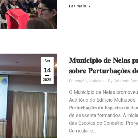
Ler mais
𝐌𝐮𝐧𝐢𝐜𝐢́𝐩𝐢𝐨 𝐝𝐞 𝐍𝐞𝐥𝐚𝐬 𝐩
Set
14
𝐬𝐨𝐛𝐫𝐞 𝐏𝐞𝐫𝐭𝐮𝐫𝐛𝐚𝐜̧𝐨̃𝐞𝐬 
2025
Educação
,
Notícias
By
Gabinete Com
O Município de Nelas promoveu
Auditório do Edifício Multiusos, uma 𝐀𝐜̧𝐚̃
𝐏𝐞𝐫𝐭𝐮𝐫𝐛𝐚𝐜̧𝐨̃𝐞𝐬 𝐝𝐨 𝐄𝐬𝐩𝐞𝐜𝐭
de sessenta formandos. A inici
das Escolas do Concelho, Prof
Curricular e…