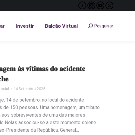
Facebook
Instagram
YouTube
X
tar
Investir
Balcão Virtual
Pesquisar
Search:
page
page
page
page
opens
opens
opens
opens
tar
Investir
Balcão Virtual
Pesquisar
Search:
in
in
in
in
new
new
new
new
window
window
window
window
𝐞𝐦 𝐚̀𝐬 𝐯𝐢́𝐭𝐢𝐦𝐚𝐬 𝐝𝐨 𝐚𝐜𝐢𝐝𝐞𝐧𝐭𝐞
𝐜𝐡𝐞
ocial
14 Setembro 2025
e, 14 de setembro, no local do acidente
ais de 150 pessoas. Uma homenagem, um tributo
m aos sobreviventes de uma das maiores
 de Nelas associou-se a este momento solene
ex-Presidente da República, General…