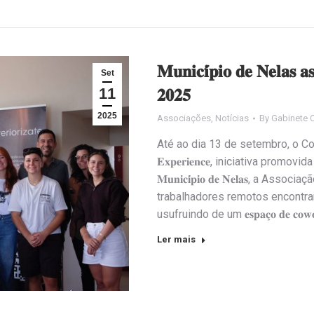
𝐌𝐮𝐧𝐢𝐜𝐢́𝐩𝐢𝐨 𝐝𝐞 𝐍𝐞𝐥𝐚𝐬 𝐚
Set
11
𝟐𝟎𝟐𝟓
2025
Associações
,
Notícias
By
Gabinete 
Até ao dia 13 de setembro, o Concelho
𝐄𝐱𝐩𝐞𝐫𝐢𝐞𝐧𝐜𝐞, iniciativa promov
𝐌𝐮𝐧𝐢𝐜𝐢́𝐩𝐢𝐨 𝐝𝐞 𝐍𝐞𝐥𝐚𝐬, a Assoc
trabalhadores remotos encontram-
usufruindo de um 𝐞𝐬𝐩𝐚𝐜̧𝐨 𝐝𝐞 𝐜𝐨𝐰𝐨
Ler mais