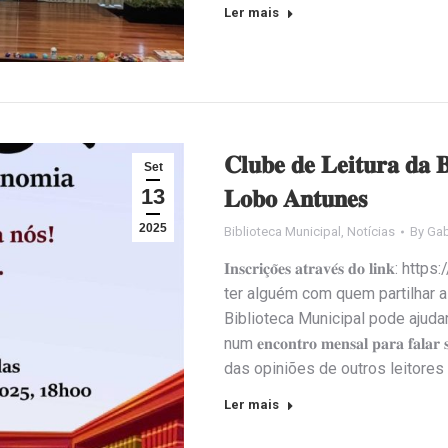
Ler mais
𝐂𝐥𝐮𝐛𝐞 𝐝𝐞 𝐋𝐞𝐢𝐭𝐮𝐫𝐚 𝐝𝐚 𝐁
Set
13
𝐋𝐨𝐛𝐨 𝐀𝐧𝐭𝐮𝐧𝐞𝐬
2025
Biblioteca Municipal
,
Notícias
By
Gab
𝐈𝐧𝐬𝐜𝐫𝐢𝐜̧𝐨̃𝐞𝐬 𝐚𝐭𝐫𝐚𝐯𝐞́𝐬 
ter alguém com quem partilhar as
Biblioteca Municipal pode ajudar
num 𝐞𝐧𝐜𝐨𝐧𝐭𝐫𝐨 𝐦𝐞𝐧𝐬𝐚𝐥 𝐩𝐚𝐫𝐚 𝐟
das opiniões de outros leitores
Ler mais