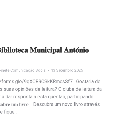
𝐛𝐥𝐢𝐨𝐭𝐞𝐜𝐚 𝐌𝐮𝐧𝐢𝐜𝐢𝐩𝐚𝐥 𝐀𝐧𝐭𝐨́𝐧𝐢𝐨
inete Comunicação Social
13 Setembro 2025
𝐨 𝐥𝐢𝐧𝐤: https://forms.gle/9qXCR9CSkKRmcsSf7 Gostaria de
 suas opiniões de leitura? O clube de leitura da
 a dar resposta a esta questão, participando
𝐚𝐥𝐚𝐫 𝐬𝐨𝐛𝐫𝐞 𝐮𝐦 𝐥𝐢𝐯𝐫𝐨. Descubra um novo livro através
 e fique…