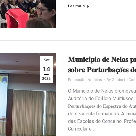
Ler mais
𝐌𝐮𝐧𝐢𝐜𝐢́𝐩𝐢𝐨 𝐝𝐞 𝐍𝐞𝐥𝐚𝐬 𝐩
Set
14
𝐬𝐨𝐛𝐫𝐞 𝐏𝐞𝐫𝐭𝐮𝐫𝐛𝐚𝐜̧𝐨̃𝐞𝐬 
2025
Educação
,
Notícias
By
Gabinete Com
O Município de Nelas promoveu
Auditório do Edifício Multiusos, uma 𝐀𝐜̧𝐚̃
𝐏𝐞𝐫𝐭𝐮𝐫𝐛𝐚𝐜̧𝐨̃𝐞𝐬 𝐝𝐨 𝐄𝐬𝐩𝐞𝐜𝐭
de sessenta formandos. A inici
das Escolas do Concelho, Prof
Curricular e…