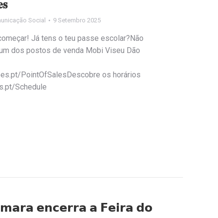
𝐬
unicação Social
9 Setembro 2025
 começar! Já tens o teu passe escolar?Não
 a um dos postos de venda Mobi Viseu Dão
oes.pt/PointOfSalesDescobre os horários
es.pt/Schedule
̂𝗺𝗮𝗿𝗮 𝗲𝗻𝗰𝗲𝗿𝗿𝗮 𝗮 𝗙𝗲𝗶𝗿𝗮 𝗱𝗼