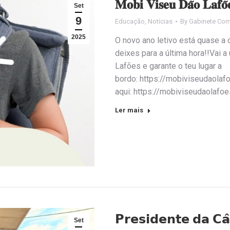
𝐌𝐨𝐛𝐢 𝐕𝐢𝐬𝐞𝐮 𝐃𝐚̃𝐨 𝐋𝐚𝐟𝐨̃
Set
9
Educação
,
Notícias
By
Gabinete Com
2025
O novo ano letivo está quase a
deixes para a última hora!!Vai
Lafões e garante o teu lugar a
bordo: https://mobiviseudaolaf
aqui: https://mobiviseudaolafo
Ler mais
𝗣𝗿𝗲𝘀𝗶𝗱𝗲𝗻𝘁𝗲 𝗱𝗮 𝗖𝗮
Set