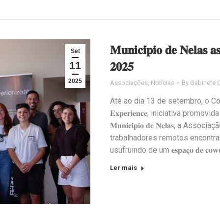
𝐌𝐮𝐧𝐢𝐜𝐢́𝐩𝐢𝐨 𝐝𝐞 𝐍𝐞𝐥𝐚𝐬 𝐚
Set
11
𝟐𝟎𝟐𝟓
2025
Associações
,
Notícias
By
Gabinete 
Até ao dia 13 de setembro, o Concelho
𝐄𝐱𝐩𝐞𝐫𝐢𝐞𝐧𝐜𝐞, iniciativa promov
𝐌𝐮𝐧𝐢𝐜𝐢́𝐩𝐢𝐨 𝐝𝐞 𝐍𝐞𝐥𝐚𝐬, a Assoc
trabalhadores remotos encontram-
usufruindo de um 𝐞𝐬𝐩𝐚𝐜̧𝐨 𝐝𝐞 𝐜𝐨𝐰𝐨
Ler mais