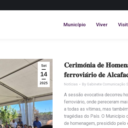
Município
Viver
Visi
Município
Viver
Visi
𝐂𝐞𝐫𝐢𝐦𝐨́𝐧𝐢𝐚 𝐝𝐞 𝐇𝐨𝐦𝐞𝐧𝐚
Set
14
𝐟𝐞𝐫𝐫𝐨𝐯𝐢𝐚́𝐫𝐢𝐨 𝐝𝐞 𝐀𝐥𝐜𝐚𝐟𝐚
2025
Notícias
By
Gabinete Comunicação S
A sessão evocativa decorreu hoj
ferroviário, onde pereceram m
a todas as vítimas, mas també
tragédias do País. O Município
de homenagem, presidido pelo 