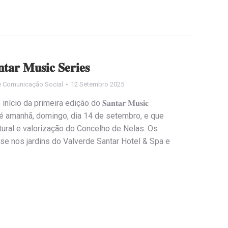
𝐭𝐚𝐫 𝐌𝐮𝐬𝐢𝐜 𝐒𝐞𝐫𝐢𝐞𝐬
e Comunicação Social
12 Setembro 2025
io da primeira edição do 𝐒𝐚𝐧𝐭𝐚𝐫 𝐌𝐮𝐬𝐢𝐜
ar até amanhã, domingo, dia 14 de setembro, e que
ltural e valorização do Concelho de Nelas. Os
se nos jardins do Valverde Santar Hotel & Spa e