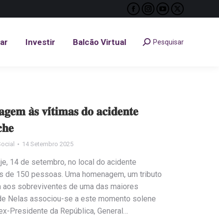
Facebook
Instagram
YouTube
X
tar
Investir
Balcão Virtual
Pesquisar
Search:
page
page
page
page
opens
opens
opens
opens
tar
Investir
Balcão Virtual
Pesquisar
Search:
in
in
in
in
new
new
new
new
window
window
window
window
𝐞𝐦 𝐚̀𝐬 𝐯𝐢́𝐭𝐢𝐦𝐚𝐬 𝐝𝐨 𝐚𝐜𝐢𝐝𝐞𝐧𝐭𝐞
𝐜𝐡𝐞
ocial
14 Setembro 2025
e, 14 de setembro, no local do acidente
ais de 150 pessoas. Uma homenagem, um tributo
m aos sobreviventes de uma das maiores
 de Nelas associou-se a este momento solene
ex-Presidente da República, General…