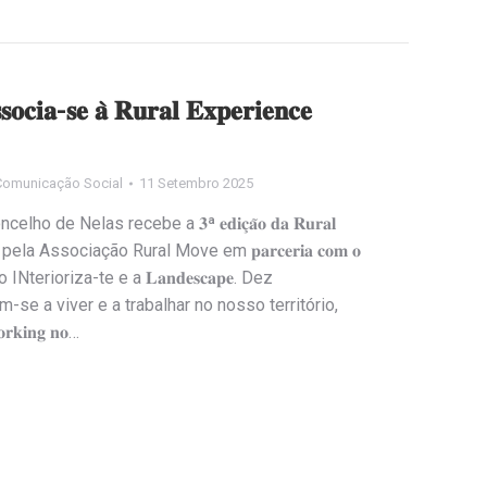
𝐬𝐨𝐜𝐢𝐚-𝐬𝐞 𝐚̀ 𝐑𝐮𝐫𝐚𝐥 𝐄𝐱𝐩𝐞𝐫𝐢𝐞𝐧𝐜𝐞
Comunicação Social
11 Setembro 2025
 de Nelas recebe a 𝟑ª 𝐞𝐝𝐢𝐜̧𝐚̃𝐨 𝐝𝐚 𝐑𝐮𝐫𝐚𝐥
ida pela Associação Rural Move em 𝐩𝐚𝐫𝐜𝐞𝐫𝐢𝐚 𝐜𝐨𝐦 𝐨
iação INterioriza-te e a 𝐋𝐚𝐧𝐝𝐞𝐬𝐜𝐚𝐩𝐞. Dez
se a viver e a trabalhar no nosso território,
𝐤𝐢𝐧𝐠 𝐧𝐨…