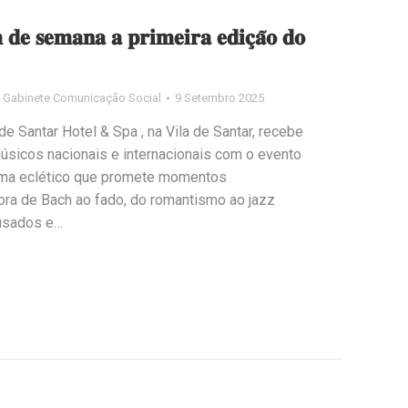
𝐦 𝐝𝐞 𝐬𝐞𝐦𝐚𝐧𝐚 𝐚 𝐩𝐫𝐢𝐦𝐞𝐢𝐫𝐚 𝐞𝐝𝐢𝐜̧𝐚̃𝐨 𝐝𝐨
y
Gabinete Comunicação Social
9 Setembro 2025
 o Valverde Santar Hotel & Spa , na Vila de Santar, recebe
úsicos nacionais e internacionais com o evento
 num programa eclético que promete momentos
ra de Bach ao fado, do romantismo ao jazz
usados e…