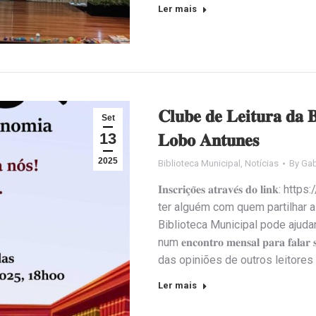
Ler mais
𝐂𝐥𝐮𝐛𝐞 𝐝𝐞 𝐋𝐞𝐢𝐭𝐮𝐫𝐚 𝐝𝐚 𝐁
Set
13
𝐋𝐨𝐛𝐨 𝐀𝐧𝐭𝐮𝐧𝐞𝐬
2025
Biblioteca Municipal
,
Notícias
By
Gab
𝐈𝐧𝐬𝐜𝐫𝐢𝐜̧𝐨̃𝐞𝐬 𝐚𝐭𝐫𝐚𝐯𝐞́𝐬 
ter alguém com quem partilhar as
Biblioteca Municipal pode ajudar
num 𝐞𝐧𝐜𝐨𝐧𝐭𝐫𝐨 𝐦𝐞𝐧𝐬𝐚𝐥 𝐩𝐚𝐫𝐚 𝐟
das opiniões de outros leitores
Ler mais