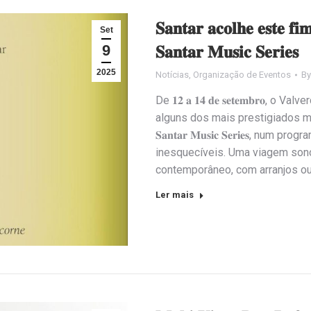
𝐒𝐚𝐧𝐭𝐚𝐫 𝐚𝐜𝐨𝐥𝐡𝐞 𝐞𝐬𝐭𝐞 𝐟𝐢
Set
9
𝐒𝐚𝐧𝐭𝐚𝐫 𝐌𝐮𝐬𝐢𝐜 𝐒𝐞𝐫𝐢𝐞𝐬
2025
Notícias
,
Organização de Eventos
B
De 𝟏𝟐 𝐚 𝟏𝟒 𝐝𝐞 𝐬𝐞𝐭𝐞𝐦𝐛𝐫𝐨,
alguns dos mais prestigiados m
𝐒𝐚𝐧𝐭𝐚𝐫 𝐌𝐮𝐬𝐢𝐜 𝐒𝐞𝐫𝐢𝐞𝐬,
inesquecíveis. Uma viagem sono
contemporâneo, com arranjos o
Ler mais