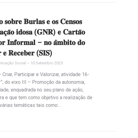
𝐚̃𝐨 𝐬𝐨𝐛𝐫𝐞 𝐁𝐮𝐫𝐥𝐚𝐬 𝐞 𝐨𝐬 𝐂𝐞𝐧𝐬𝐨𝐬
𝐚𝐜̧𝐚̃𝐨 𝐢𝐝𝐨𝐬𝐚 (𝐆𝐍𝐑) 𝐞 𝐂𝐚𝐫𝐭𝐚̃𝐨
𝐫 𝐈𝐧𝐟𝐨𝐫𝐦𝐚𝐥 – 𝐧𝐨 𝐚̂𝐦𝐛𝐢𝐭𝐨 𝐝𝐨
 𝐞 𝐑𝐞𝐜𝐞𝐛𝐞𝐫 (𝐒𝐈𝐒)
nicação Social
10 Setembro 2025
riar, Participar e Valorizar, atividade 16-
”, do eixo III – Promoção da autonomia,
dade, enquadrada no seu plano de ação,
a e que tem como objetivo a realização de
várias temáticas tais como:…