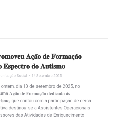
𝐫𝐨𝐦𝐨𝐯𝐞𝐮 𝐀𝐜̧𝐚̃𝐨 𝐝𝐞 𝐅𝐨𝐫𝐦𝐚𝐜̧𝐚̃𝐨
𝐨 𝐄𝐬𝐩𝐞𝐜𝐭𝐫𝐨 𝐝𝐨 𝐀𝐮𝐭𝐢𝐬𝐦𝐨
unicação Social
14 Setembro 2025
 ontem, dia 13 de setembro de 2025, no
𝐨 𝐝𝐞 𝐅𝐨𝐫𝐦𝐚𝐜̧𝐚̃𝐨 𝐝𝐞𝐝𝐢𝐜𝐚𝐝𝐚 𝐚̀𝐬
𝐫𝐨 𝐝𝐨 𝐀𝐮𝐭𝐢𝐬𝐦𝐨, que contou com a participação de cerca
ativa destinou-se a Assistentes Operacionais
essores das Atividades de Enriquecimento