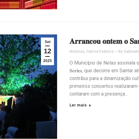
𝐀𝐫𝐫𝐚𝐧𝐜𝐨𝐮 𝐨𝐧𝐭𝐞𝐦 𝐨 𝐒𝐚𝐧
Set
12
Notícias
,
Outros Eventos
By
Gabinet
2025
O Município de Nelas assinala o iníc
𝐒𝐞𝐫𝐢𝐞𝐬, que decorre em Sant
contribui para a dinamização cu
primeiros concertos realizaram-
contaram com a presença…
Ler mais