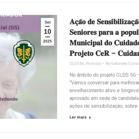
𝐀𝐜̧𝐚̃𝐨 𝐝𝐞 𝐒𝐞𝐧𝐬𝐢𝐛𝐢𝐥𝐢𝐳𝐚𝐜̧
Set
10
𝐒𝐞𝐧𝐢𝐨𝐫𝐞𝐬 𝐩𝐚𝐫𝐚 𝐚 𝐩𝐨𝐩𝐮
𝐌𝐮𝐧𝐢𝐜𝐢𝐩𝐚𝐥 𝐝𝐨 𝐂𝐮𝐢𝐝𝐚𝐝
2025
𝐏𝐫𝐨𝐣𝐞𝐭𝐨 𝐂𝐞𝐑 – 𝐂𝐮𝐢𝐝𝐚
CLDS5G
,
Notícias
By
Gabinete Comu
No âmbito do projeto CLDS 5G – C
“Vamos conversar para melhorar
envelhecimento ativo e longevi
aprovado em sede de candidatur
ações de sensibilização, sobre 
Ler mais