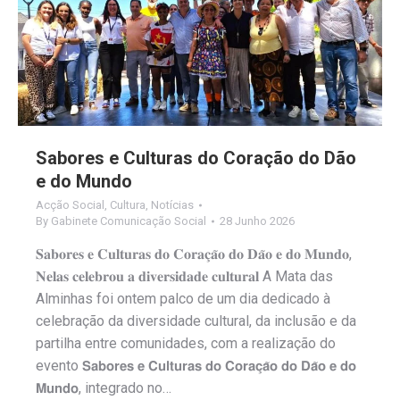
Sabores e Culturas do Coração do Dão
e do Mundo
Acção Social
,
Cultura
,
Notícias
By
Gabinete Comunicação Social
28 Junho 2026
𝐒𝐚𝐛𝐨𝐫𝐞𝐬 𝐞 𝐂𝐮𝐥𝐭𝐮𝐫𝐚𝐬 𝐝𝐨 𝐂𝐨𝐫𝐚𝐜̧𝐚̃𝐨 𝐝𝐨 𝐃𝐚̃𝐨 𝐞 𝐝𝐨 𝐌𝐮𝐧𝐝𝐨,
𝐍𝐞𝐥𝐚𝐬 𝐜𝐞𝐥𝐞𝐛𝐫𝐨𝐮 𝐚 𝐝𝐢𝐯𝐞𝐫𝐬𝐢𝐝𝐚𝐝𝐞 𝐜𝐮𝐥𝐭𝐮𝐫𝐚𝐥 A Mata das
Alminhas foi ontem palco de um dia dedicado à
celebração da diversidade cultural, da inclusão e da
partilha entre comunidades, com a realização do
evento 𝗦𝗮𝗯𝗼𝗿𝗲𝘀 𝗲 𝗖𝘂𝗹𝘁𝘂𝗿𝗮𝘀 𝗱𝗼 𝗖𝗼𝗿𝗮𝗰̧𝗮̃𝗼 𝗱𝗼 𝗗𝗮̃𝗼 𝗲 𝗱𝗼
𝗠𝘂𝗻𝗱𝗼, integrado no…