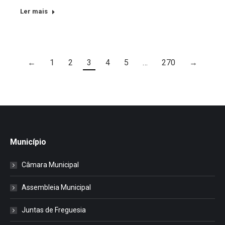
Ler mais
←
1
2
3
4
5
…
270
→
Município
Câmara Municipal
Assembleia Municipal
Juntas de Freguesia