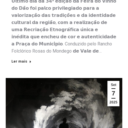
𝗨́𝗹𝘁𝗶𝗺𝗼 𝗱𝗶𝗮 𝗱𝗮 𝟯𝟰ª 𝗲𝗱𝗶𝗰̧𝗮̃𝗼 𝗱𝗮 𝗙𝗲𝗶𝗿𝗮 𝗱𝗼 𝗩𝗶𝗻𝗵𝗼
𝗱𝗼 𝗗𝗮̃𝗼 𝗳𝗼𝗶 𝗽𝗮𝗹𝗰𝗼 𝗽𝗿𝗶𝘃𝗶𝗹𝗲𝗴𝗶𝗮𝗱𝗼 𝗽𝗮𝗿𝗮 𝗮
𝘃𝗮𝗹𝗼𝗿𝗶𝘇𝗮𝗰̧𝗮̃𝗼 𝗱𝗮𝘀 𝘁𝗿𝗮𝗱𝗶𝗰̧𝗼̃𝗲𝘀 𝗲 𝗱𝗮 𝗶𝗱𝗲𝗻𝘁𝗶𝗱𝗮𝗱𝗲
𝗰𝘂𝗹𝘁𝘂𝗿𝗮𝗹 𝗱𝗮 𝗿𝗲𝗴𝗶𝗮̃𝗼, 𝗰𝗼𝗺 𝗮 𝗿𝗲𝗮𝗹𝗶𝘇𝗮𝗰̧𝗮̃𝗼 𝗱𝗲
𝘂𝗺𝗮 𝗥𝗲𝗰𝗿𝗶𝗮𝗰̧𝗮̃𝗼 𝗘𝘁𝗻𝗼𝗴𝗿𝗮́𝗳𝗶𝗰𝗮 𝘂́𝗻𝗶𝗰𝗮 𝗲
𝗶𝗻𝗲́𝗱𝗶𝘁𝗮 𝗾𝘂𝗲 𝗲𝗻𝗰𝗵𝗲𝘂 𝗱𝗲 𝗰𝗼𝗿 𝗲 𝗮𝘂𝘁𝗲𝗻𝘁𝗶𝗰𝗶𝗱𝗮𝗱𝗲
𝗮 𝗣𝗿𝗮𝗰̧𝗮 𝗱𝗼 𝗠𝘂𝗻𝗶𝗰𝗶́𝗽𝗶𝗼. Conduzido pelo Rancho
Folclórico Rosas do Mondego 𝗱𝗲 𝗩𝗮𝗹𝗲 𝗱𝗲…
Ler mais
Set
7
2025