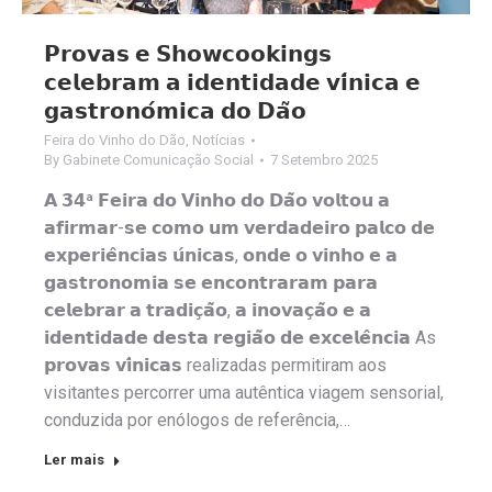
𝗣𝗿𝗼𝘃𝗮𝘀 𝗲 𝗦𝗵𝗼𝘄𝗰𝗼𝗼𝗸𝗶𝗻𝗴𝘀
𝗰𝗲𝗹𝗲𝗯𝗿𝗮𝗺 𝗮 𝗶𝗱𝗲𝗻𝘁𝗶𝗱𝗮𝗱𝗲 𝘃𝗶́𝗻𝗶𝗰𝗮 𝗲
𝗴𝗮𝘀𝘁𝗿𝗼𝗻𝗼́𝗺𝗶𝗰𝗮 𝗱𝗼 𝗗𝗮̃𝗼
Feira do Vinho do Dão
,
Notícias
By
Gabinete Comunicação Social
7 Setembro 2025
𝗔 𝟯𝟰ª 𝗙𝗲𝗶𝗿𝗮 𝗱𝗼 𝗩𝗶𝗻𝗵𝗼 𝗱𝗼 𝗗𝗮̃𝗼 𝘃𝗼𝗹𝘁𝗼𝘂 𝗮
𝗮𝗳𝗶𝗿𝗺𝗮𝗿-𝘀𝗲 𝗰𝗼𝗺𝗼 𝘂𝗺 𝘃𝗲𝗿𝗱𝗮𝗱𝗲𝗶𝗿𝗼 𝗽𝗮𝗹𝗰𝗼 𝗱𝗲
𝗲𝘅𝗽𝗲𝗿𝗶𝗲̂𝗻𝗰𝗶𝗮𝘀 𝘂́𝗻𝗶𝗰𝗮𝘀, 𝗼𝗻𝗱𝗲 𝗼 𝘃𝗶𝗻𝗵𝗼 𝗲 𝗮
𝗴𝗮𝘀𝘁𝗿𝗼𝗻𝗼𝗺𝗶𝗮 𝘀𝗲 𝗲𝗻𝗰𝗼𝗻𝘁𝗿𝗮𝗿𝗮𝗺 𝗽𝗮𝗿𝗮
𝗰𝗲𝗹𝗲𝗯𝗿𝗮𝗿 𝗮 𝘁𝗿𝗮𝗱𝗶𝗰̧𝗮̃𝗼, 𝗮 𝗶𝗻𝗼𝘃𝗮𝗰̧𝗮̃𝗼 𝗲 𝗮
𝗶𝗱𝗲𝗻𝘁𝗶𝗱𝗮𝗱𝗲 𝗱𝗲𝘀𝘁𝗮 𝗿𝗲𝗴𝗶𝗮̃𝗼 𝗱𝗲 𝗲𝘅𝗰𝗲𝗹𝗲̂𝗻𝗰𝗶𝗮 As
𝗽𝗿𝗼𝘃𝗮𝘀 𝘃𝗶́𝗻𝗶𝗰𝗮𝘀 realizadas permitiram aos
visitantes percorrer uma autêntica viagem sensorial,
conduzida por enólogos de referência,…
Ler mais