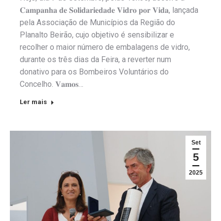
𝐂𝐚𝐦𝐩𝐚𝐧𝐡𝐚 𝐝𝐞 𝐒𝐨𝐥𝐢𝐝𝐚𝐫𝐢𝐞𝐝𝐚𝐝𝐞 𝐕𝐢𝐝𝐫𝐨 𝐩𝐨𝐫 𝐕𝐢𝐝𝐚, lançada
pela Associação de Municípios da Região do
Planalto Beirão, cujo objetivo é sensibilizar e
recolher o maior número de embalagens de vidro,
durante os três dias da Feira, a reverter num
donativo para os Bombeiros Voluntários do
Concelho. 𝐕𝐚𝐦𝐨𝐬…
Ler mais
Set
5
2025