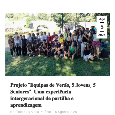
Ago
5
2025
𝐏𝐫𝐨𝐣𝐞𝐭𝐨 “𝐄𝐪𝐮𝐢𝐩𝐚𝐬 𝐝𝐞 𝐕𝐞𝐫𝐚̃𝐨, 𝟓 𝐉𝐨𝐯𝐞𝐧𝐬, 𝟓
𝐒𝐞𝐧𝐢𝐨𝐫𝐞𝐬”: 𝐔𝐦𝐚 𝐞𝐱𝐩𝐞𝐫𝐢𝐞̂𝐧𝐜𝐢𝐚
𝐢𝐧𝐭𝐞𝐫𝐠𝐞𝐫𝐚𝐜𝐢𝐨𝐧𝐚𝐥 𝐝𝐞 𝐩𝐚𝐫𝐭𝐢𝐥𝐡𝐚 𝐞
𝐚𝐩𝐫𝐞𝐧𝐝𝐢𝐳𝐚𝐠𝐞𝐦
Notícias
By
Maria Polónio
5 Agosto 2025