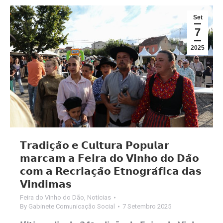
Set
7
2025
𝗧𝗿𝗮𝗱𝗶𝗰̧𝗮̃𝗼 𝗲 𝗖𝘂𝗹𝘁𝘂𝗿𝗮 𝗣𝗼𝗽𝘂𝗹𝗮𝗿
𝗺𝗮𝗿𝗰𝗮𝗺 𝗮 𝗙𝗲𝗶𝗿𝗮 𝗱𝗼 𝗩𝗶𝗻𝗵𝗼 𝗱𝗼 𝗗𝗮̃𝗼
𝗰𝗼𝗺 𝗮 𝗥𝗲𝗰𝗿𝗶𝗮𝗰̧𝗮̃𝗼 𝗘𝘁𝗻𝗼𝗴𝗿𝗮́𝗳𝗶𝗰𝗮 𝗱𝗮𝘀
𝗩𝗶𝗻𝗱𝗶𝗺𝗮𝘀
Feira do Vinho do Dão
,
Notícias
By
Gabinete Comunicação Social
7 Setembro 2025