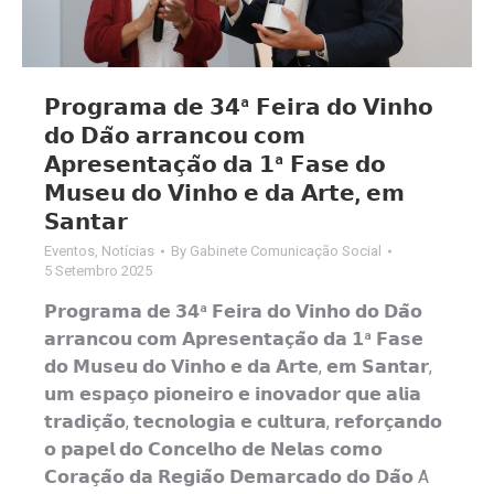
𝗣𝗿𝗼𝗴𝗿𝗮𝗺𝗮 𝗱𝗲 𝟯𝟰ª 𝗙𝗲𝗶𝗿𝗮 𝗱𝗼 𝗩𝗶𝗻𝗵𝗼
𝗱𝗼 𝗗𝗮̃𝗼 𝗮𝗿𝗿𝗮𝗻𝗰𝗼𝘂 𝗰𝗼𝗺
𝗔𝗽𝗿𝗲𝘀𝗲𝗻𝘁𝗮𝗰̧𝗮̃𝗼 𝗱𝗮 𝟭ª 𝗙𝗮𝘀𝗲 𝗱𝗼
𝗠𝘂𝘀𝗲𝘂 𝗱𝗼 𝗩𝗶𝗻𝗵𝗼 𝗲 𝗱𝗮 𝗔𝗿𝘁𝗲, 𝗲𝗺
𝗦𝗮𝗻𝘁𝗮𝗿
Eventos
,
Notícias
By
Gabinete Comunicação Social
5 Setembro 2025
𝗣𝗿𝗼𝗴𝗿𝗮𝗺𝗮 𝗱𝗲 𝟯𝟰ª 𝗙𝗲𝗶𝗿𝗮 𝗱𝗼 𝗩𝗶𝗻𝗵𝗼 𝗱𝗼 𝗗𝗮̃𝗼
𝗮𝗿𝗿𝗮𝗻𝗰𝗼𝘂 𝗰𝗼𝗺 𝗔𝗽𝗿𝗲𝘀𝗲𝗻𝘁𝗮𝗰̧𝗮̃𝗼 𝗱𝗮 𝟭ª 𝗙𝗮𝘀𝗲
𝗱𝗼 𝗠𝘂𝘀𝗲𝘂 𝗱𝗼 𝗩𝗶𝗻𝗵𝗼 𝗲 𝗱𝗮 𝗔𝗿𝘁𝗲, 𝗲𝗺 𝗦𝗮𝗻𝘁𝗮𝗿,
𝘂𝗺 𝗲𝘀𝗽𝗮𝗰̧𝗼 𝗽𝗶𝗼𝗻𝗲𝗶𝗿𝗼 𝗲 𝗶𝗻𝗼𝘃𝗮𝗱𝗼𝗿 𝗾𝘂𝗲 𝗮𝗹𝗶𝗮
𝘁𝗿𝗮𝗱𝗶𝗰̧𝗮̃𝗼, 𝘁𝗲𝗰𝗻𝗼𝗹𝗼𝗴𝗶𝗮 𝗲 𝗰𝘂𝗹𝘁𝘂𝗿𝗮, 𝗿𝗲𝗳𝗼𝗿𝗰̧𝗮𝗻𝗱𝗼
𝗼 𝗽𝗮𝗽𝗲𝗹 𝗱𝗼 𝗖𝗼𝗻𝗰𝗲𝗹𝗵𝗼 𝗱𝗲 𝗡𝗲𝗹𝗮𝘀 𝗰𝗼𝗺𝗼
𝗖𝗼𝗿𝗮𝗰̧𝗮̃𝗼 𝗱𝗮 𝗥𝗲𝗴𝗶𝗮̃𝗼 𝗗𝗲𝗺𝗮𝗿𝗰𝗮𝗱𝗼 𝗱𝗼 𝗗𝗮̃𝗼 A