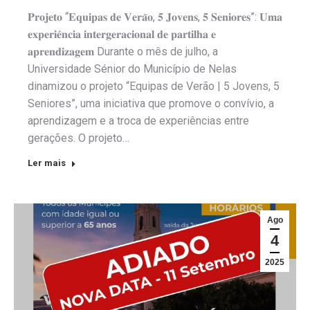
𝐏𝐫𝐨𝐣𝐞𝐭𝐨 “𝐄𝐪𝐮𝐢𝐩𝐚𝐬 𝐝𝐞 𝐕𝐞𝐫𝐚̃𝐨, 𝟓 𝐉𝐨𝐯𝐞𝐧𝐬, 𝟓 𝐒𝐞𝐧𝐢𝐨𝐫𝐞𝐬”: 𝐔𝐦𝐚
𝐞𝐱𝐩𝐞𝐫𝐢𝐞̂𝐧𝐜𝐢𝐚 𝐢𝐧𝐭𝐞𝐫𝐠𝐞𝐫𝐚𝐜𝐢𝐨𝐧𝐚𝐥 𝐝𝐞 𝐩𝐚𝐫𝐭𝐢𝐥𝐡𝐚 𝐞
𝐚𝐩𝐫𝐞𝐧𝐝𝐢𝐳𝐚𝐠𝐞𝐦 Durante o mês de julho, a
Universidade Sénior do Município de Nelas
dinamizou o projeto “Equipas de Verão | 5 Jovens, 5
Seniores”, uma iniciativa que promove o convívio, a
aprendizagem e a troca de experiências entre
gerações. O projeto…
Ler mais
Ago
4
2025