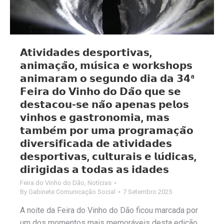
𝗔𝘁𝗶𝘃𝗶𝗱𝗮𝗱𝗲𝘀 𝗱𝗲𝘀𝗽𝗼𝗿𝘁𝗶𝘃𝗮𝘀,
𝗮𝗻𝗶𝗺𝗮𝗰̧𝗮̃𝗼, 𝗺𝘂́𝘀𝗶𝗰𝗮 𝗲 𝘄𝗼𝗿𝗸𝘀𝗵𝗼𝗽𝘀
𝗮𝗻𝗶𝗺𝗮𝗿𝗮𝗺 𝗼 𝘀𝗲𝗴𝘂𝗻𝗱𝗼 𝗱𝗶𝗮 𝗱𝗮 𝟯𝟰ª
𝗙𝗲𝗶𝗿𝗮 𝗱𝗼 𝗩𝗶𝗻𝗵𝗼 𝗱𝗼 𝗗𝗮̃𝗼 𝗾𝘂𝗲 𝘀𝗲
𝗱𝗲𝘀𝘁𝗮𝗰𝗼𝘂-𝘀𝗲 𝗻𝗮̃𝗼 𝗮𝗽𝗲𝗻𝗮𝘀 𝗽𝗲𝗹𝗼𝘀
𝘃𝗶𝗻𝗵𝗼𝘀 𝗲 𝗴𝗮𝘀𝘁𝗿𝗼𝗻𝗼𝗺𝗶𝗮, 𝗺𝗮𝘀
𝘁𝗮𝗺𝗯𝗲́𝗺 𝗽𝗼𝗿 𝘂𝗺𝗮 𝗽𝗿𝗼𝗴𝗿𝗮𝗺𝗮𝗰̧𝗮̃𝗼
𝗱𝗶𝘃𝗲𝗿𝘀𝗶𝗳𝗶𝗰𝗮𝗱𝗮 𝗱𝗲 𝗮𝘁𝗶𝘃𝗶𝗱𝗮𝗱𝗲𝘀
𝗱𝗲𝘀𝗽𝗼𝗿𝘁𝗶𝘃𝗮𝘀, 𝗰𝘂𝗹𝘁𝘂𝗿𝗮𝗶𝘀 𝗲 𝗹𝘂́𝗱𝗶𝗰𝗮𝘀,
𝗱𝗶𝗿𝗶𝗴𝗶𝗱𝗮𝘀 𝗮 𝘁𝗼𝗱𝗮𝘀 𝗮𝘀 𝗶𝗱𝗮𝗱𝗲𝘀
Feira do Vinho do Dão
,
Notícias
By
Gabinete Comunicação Social
7 Setembro 2025
A noite da Feira do Vinho do Dão ficou marcada por
um dos momentos mais memoráveis desta edição,