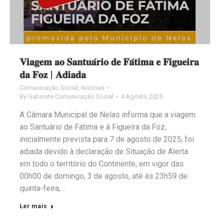
𝐕𝐢𝐚𝐠𝐞𝐦 𝐚𝐨 𝐒𝐚𝐧𝐭𝐮𝐚́𝐫𝐢𝐨 𝐝𝐞 𝐅𝐚́𝐭𝐢𝐦𝐚 𝐞 𝐅𝐢𝐠𝐮𝐞𝐢𝐫𝐚
𝐝𝐚 𝐅𝐨𝐳 | 𝐀𝐝𝐢𝐚𝐝𝐚
Comunicação Social
,
Notícias
By
Gabinete Comunicação Social
4 Agosto 2025
A Câmara Municipal de Nelas informa que a viagem
ao Santuário de Fátima e à Figueira da Foz,
inicialmente prevista para 7 de agosto de 2025, foi
adiada devido à declaração de Situação de Alerta
em todo o território do Continente, em vigor das
00h00 de domingo, 3 de agosto, até às 23h59 de
quinta-feira,…
Ler mais