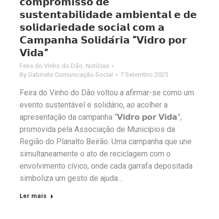
𝗰𝗼𝗺𝗽𝗿𝗼𝗺𝗶𝘀𝘀𝗼 𝗱𝗲
𝘀𝘂𝘀𝘁𝗲𝗻𝘁𝗮𝗯𝗶𝗹𝗶𝗱𝗮𝗱𝗲 𝗮𝗺𝗯𝗶𝗲𝗻𝘁𝗮𝗹 𝗲 𝗱𝗲
𝘀𝗼𝗹𝗶𝗱𝗮𝗿𝗶𝗲𝗱𝗮𝗱𝗲 𝘀𝗼𝗰𝗶𝗮𝗹 𝗰𝗼𝗺 𝗮
𝗖𝗮𝗺𝗽𝗮𝗻𝗵𝗮 𝗦𝗼𝗹𝗶𝗱𝗮́𝗿𝗶𝗮 “𝗩𝗶𝗱𝗿𝗼 𝗽𝗼𝗿
𝗩𝗶𝗱𝗮”
Feira do Vinho do Dão
,
Notícias
By
Gabinete Comunicação Social
7 Setembro 2025
Feira do Vinho do Dão voltou a afirmar-se como um
evento sustentável e solidário, ao acolher a
apresentação da campanha “𝗩𝗶𝗱𝗿𝗼 𝗽𝗼𝗿 𝗩𝗶𝗱𝗮”,
promovida pela Associação de Municípios da
Região do Planalto Beirão. Uma campanha que une
simultaneamente o ato de reciclagem com o
envolvimento cívico, onde cada garrafa depositada
simboliza um gesto de ajuda…
Ler mais