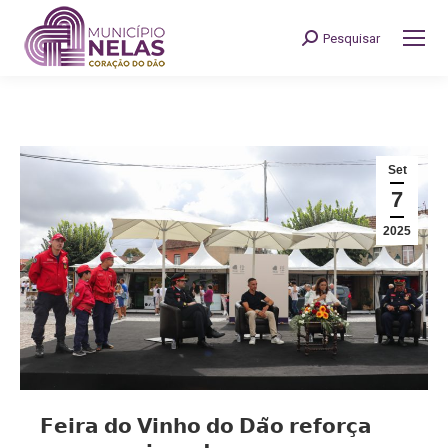
Pesquisar
Search:
Set
7
2025
𝗙𝗲𝗶𝗿𝗮 𝗱𝗼 𝗩𝗶𝗻𝗵𝗼 𝗱𝗼 𝗗𝗮̃𝗼 𝗿𝗲𝗳𝗼𝗿𝗰̧𝗮