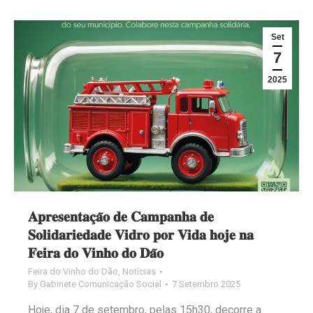
Set
7
2025
𝐀𝐩𝐫𝐞𝐬𝐞𝐧𝐭𝐚𝐜̧𝐚̃𝐨 𝐝𝐞 𝐂𝐚𝐦𝐩𝐚𝐧𝐡𝐚 𝐝𝐞
𝐒𝐨𝐥𝐢𝐝𝐚𝐫𝐢𝐞𝐝𝐚𝐝𝐞 𝐕𝐢𝐝𝐫𝐨 𝐩𝐨𝐫 𝐕𝐢𝐝𝐚 𝐡𝐨𝐣𝐞 𝐧𝐚
𝐅𝐞𝐢𝐫𝐚 𝐝𝐨 𝐕𝐢𝐧𝐡𝐨 𝐝𝐨 𝐃𝐚̃𝐨
Feira do Vinho do Dão
,
Notícias
By
Gabinete Comunicação Social
7 Setembro 2025
Hoje, dia 7 de setembro, pelas 15h30, decorre a