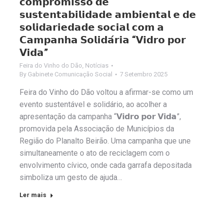
𝗰𝗼𝗺𝗽𝗿𝗼𝗺𝗶𝘀𝘀𝗼 𝗱𝗲
𝘀𝘂𝘀𝘁𝗲𝗻𝘁𝗮𝗯𝗶𝗹𝗶𝗱𝗮𝗱𝗲 𝗮𝗺𝗯𝗶𝗲𝗻𝘁𝗮𝗹 𝗲 𝗱𝗲
𝘀𝗼𝗹𝗶𝗱𝗮𝗿𝗶𝗲𝗱𝗮𝗱𝗲 𝘀𝗼𝗰𝗶𝗮𝗹 𝗰𝗼𝗺 𝗮
𝗖𝗮𝗺𝗽𝗮𝗻𝗵𝗮 𝗦𝗼𝗹𝗶𝗱𝗮́𝗿𝗶𝗮 “𝗩𝗶𝗱𝗿𝗼 𝗽𝗼𝗿
𝗩𝗶𝗱𝗮”
Feira do Vinho do Dão
,
Notícias
By
Gabinete Comunicação Social
7 Setembro 2025
Feira do Vinho do Dão voltou a afirmar-se como um
evento sustentável e solidário, ao acolher a
apresentação da campanha “𝗩𝗶𝗱𝗿𝗼 𝗽𝗼𝗿 𝗩𝗶𝗱𝗮”,
promovida pela Associação de Municípios da
Região do Planalto Beirão. Uma campanha que une
simultaneamente o ato de reciclagem com o
envolvimento cívico, onde cada garrafa depositada
simboliza um gesto de ajuda…
Ler mais