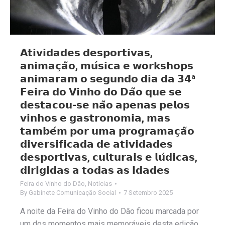
𝗔𝘁𝗶𝘃𝗶𝗱𝗮𝗱𝗲𝘀 𝗱𝗲𝘀𝗽𝗼𝗿𝘁𝗶𝘃𝗮𝘀,
𝗮𝗻𝗶𝗺𝗮𝗰̧𝗮̃𝗼, 𝗺𝘂́𝘀𝗶𝗰𝗮 𝗲 𝘄𝗼𝗿𝗸𝘀𝗵𝗼𝗽𝘀
𝗮𝗻𝗶𝗺𝗮𝗿𝗮𝗺 𝗼 𝘀𝗲𝗴𝘂𝗻𝗱𝗼 𝗱𝗶𝗮 𝗱𝗮 𝟯𝟰ª
𝗙𝗲𝗶𝗿𝗮 𝗱𝗼 𝗩𝗶𝗻𝗵𝗼 𝗱𝗼 𝗗𝗮̃𝗼 𝗾𝘂𝗲 𝘀𝗲
𝗱𝗲𝘀𝘁𝗮𝗰𝗼𝘂-𝘀𝗲 𝗻𝗮̃𝗼 𝗮𝗽𝗲𝗻𝗮𝘀 𝗽𝗲𝗹𝗼𝘀
𝘃𝗶𝗻𝗵𝗼𝘀 𝗲 𝗴𝗮𝘀𝘁𝗿𝗼𝗻𝗼𝗺𝗶𝗮, 𝗺𝗮𝘀
𝘁𝗮𝗺𝗯𝗲́𝗺 𝗽𝗼𝗿 𝘂𝗺𝗮 𝗽𝗿𝗼𝗴𝗿𝗮𝗺𝗮𝗰̧𝗮̃𝗼
𝗱𝗶𝘃𝗲𝗿𝘀𝗶𝗳𝗶𝗰𝗮𝗱𝗮 𝗱𝗲 𝗮𝘁𝗶𝘃𝗶𝗱𝗮𝗱𝗲𝘀
𝗱𝗲𝘀𝗽𝗼𝗿𝘁𝗶𝘃𝗮𝘀, 𝗰𝘂𝗹𝘁𝘂𝗿𝗮𝗶𝘀 𝗲 𝗹𝘂́𝗱𝗶𝗰𝗮𝘀,
𝗱𝗶𝗿𝗶𝗴𝗶𝗱𝗮𝘀 𝗮 𝘁𝗼𝗱𝗮𝘀 𝗮𝘀 𝗶𝗱𝗮𝗱𝗲𝘀
Feira do Vinho do Dão
,
Notícias
By
Gabinete Comunicação Social
7 Setembro 2025
A noite da Feira do Vinho do Dão ficou marcada por
um dos momentos mais memoráveis desta edição,