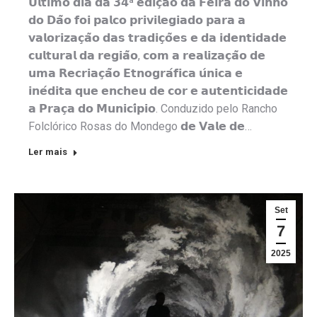
𝗨́𝗹𝘁𝗶𝗺𝗼 𝗱𝗶𝗮 𝗱𝗮 𝟯𝟰ª 𝗲𝗱𝗶𝗰̧𝗮̃𝗼 𝗱𝗮 𝗙𝗲𝗶𝗿𝗮 𝗱𝗼 𝗩𝗶𝗻𝗵𝗼
𝗱𝗼 𝗗𝗮̃𝗼 𝗳𝗼𝗶 𝗽𝗮𝗹𝗰𝗼 𝗽𝗿𝗶𝘃𝗶𝗹𝗲𝗴𝗶𝗮𝗱𝗼 𝗽𝗮𝗿𝗮 𝗮
𝘃𝗮𝗹𝗼𝗿𝗶𝘇𝗮𝗰̧𝗮̃𝗼 𝗱𝗮𝘀 𝘁𝗿𝗮𝗱𝗶𝗰̧𝗼̃𝗲𝘀 𝗲 𝗱𝗮 𝗶𝗱𝗲𝗻𝘁𝗶𝗱𝗮𝗱𝗲
𝗰𝘂𝗹𝘁𝘂𝗿𝗮𝗹 𝗱𝗮 𝗿𝗲𝗴𝗶𝗮̃𝗼, 𝗰𝗼𝗺 𝗮 𝗿𝗲𝗮𝗹𝗶𝘇𝗮𝗰̧𝗮̃𝗼 𝗱𝗲
𝘂𝗺𝗮 𝗥𝗲𝗰𝗿𝗶𝗮𝗰̧𝗮̃𝗼 𝗘𝘁𝗻𝗼𝗴𝗿𝗮́𝗳𝗶𝗰𝗮 𝘂́𝗻𝗶𝗰𝗮 𝗲
𝗶𝗻𝗲́𝗱𝗶𝘁𝗮 𝗾𝘂𝗲 𝗲𝗻𝗰𝗵𝗲𝘂 𝗱𝗲 𝗰𝗼𝗿 𝗲 𝗮𝘂𝘁𝗲𝗻𝘁𝗶𝗰𝗶𝗱𝗮𝗱𝗲
𝗮 𝗣𝗿𝗮𝗰̧𝗮 𝗱𝗼 𝗠𝘂𝗻𝗶𝗰𝗶́𝗽𝗶𝗼. Conduzido pelo Rancho
Folclórico Rosas do Mondego 𝗱𝗲 𝗩𝗮𝗹𝗲 𝗱𝗲…
Ler mais
Set
7
2025