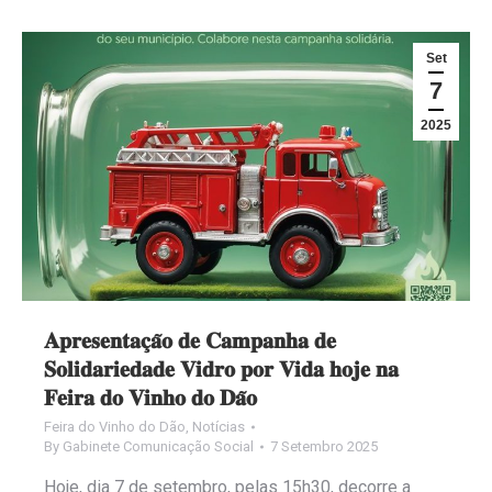
Set
7
2025
𝐀𝐩𝐫𝐞𝐬𝐞𝐧𝐭𝐚𝐜̧𝐚̃𝐨 𝐝𝐞 𝐂𝐚𝐦𝐩𝐚𝐧𝐡𝐚 𝐝𝐞
𝐒𝐨𝐥𝐢𝐝𝐚𝐫𝐢𝐞𝐝𝐚𝐝𝐞 𝐕𝐢𝐝𝐫𝐨 𝐩𝐨𝐫 𝐕𝐢𝐝𝐚 𝐡𝐨𝐣𝐞 𝐧𝐚
𝐅𝐞𝐢𝐫𝐚 𝐝𝐨 𝐕𝐢𝐧𝐡𝐨 𝐝𝐨 𝐃𝐚̃𝐨
Feira do Vinho do Dão
,
Notícias
By
Gabinete Comunicação Social
7 Setembro 2025
Hoje, dia 7 de setembro, pelas 15h30, decorre a