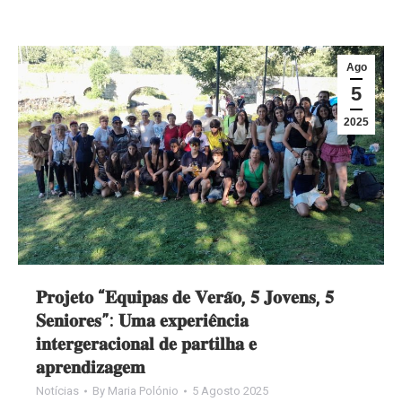
Ago
5
2025
𝐏𝐫𝐨𝐣𝐞𝐭𝐨 “𝐄𝐪𝐮𝐢𝐩𝐚𝐬 𝐝𝐞 𝐕𝐞𝐫𝐚̃𝐨, 𝟓 𝐉𝐨𝐯𝐞𝐧𝐬, 𝟓
𝐒𝐞𝐧𝐢𝐨𝐫𝐞𝐬”: 𝐔𝐦𝐚 𝐞𝐱𝐩𝐞𝐫𝐢𝐞̂𝐧𝐜𝐢𝐚
𝐢𝐧𝐭𝐞𝐫𝐠𝐞𝐫𝐚𝐜𝐢𝐨𝐧𝐚𝐥 𝐝𝐞 𝐩𝐚𝐫𝐭𝐢𝐥𝐡𝐚 𝐞
𝐚𝐩𝐫𝐞𝐧𝐝𝐢𝐳𝐚𝐠𝐞𝐦
Notícias
By
Maria Polónio
5 Agosto 2025