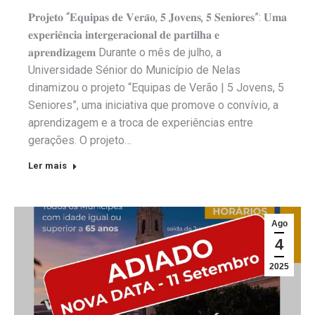
𝐏𝐫𝐨𝐣𝐞𝐭𝐨 “𝐄𝐪𝐮𝐢𝐩𝐚𝐬 𝐝𝐞 𝐕𝐞𝐫𝐚̃𝐨, 𝟓 𝐉𝐨𝐯𝐞𝐧𝐬, 𝟓 𝐒𝐞𝐧𝐢𝐨𝐫𝐞𝐬”: 𝐔𝐦𝐚
𝐞𝐱𝐩𝐞𝐫𝐢𝐞̂𝐧𝐜𝐢𝐚 𝐢𝐧𝐭𝐞𝐫𝐠𝐞𝐫𝐚𝐜𝐢𝐨𝐧𝐚𝐥 𝐝𝐞 𝐩𝐚𝐫𝐭𝐢𝐥𝐡𝐚 𝐞
𝐚𝐩𝐫𝐞𝐧𝐝𝐢𝐳𝐚𝐠𝐞𝐦 Durante o mês de julho, a
Universidade Sénior do Município de Nelas
dinamizou o projeto “Equipas de Verão | 5 Jovens, 5
Seniores”, uma iniciativa que promove o convívio, a
aprendizagem e a troca de experiências entre
gerações. O projeto…
Ler mais
Ago
4
2025