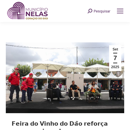
Pesquisar
Search:
Set
7
2025
𝗙𝗲𝗶𝗿𝗮 𝗱𝗼 𝗩𝗶𝗻𝗵𝗼 𝗱𝗼 𝗗𝗮̃𝗼 𝗿𝗲𝗳𝗼𝗿𝗰̧𝗮