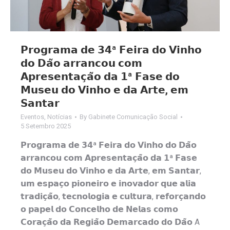
𝗣𝗿𝗼𝗴𝗿𝗮𝗺𝗮 𝗱𝗲 𝟯𝟰ª 𝗙𝗲𝗶𝗿𝗮 𝗱𝗼 𝗩𝗶𝗻𝗵𝗼
𝗱𝗼 𝗗𝗮̃𝗼 𝗮𝗿𝗿𝗮𝗻𝗰𝗼𝘂 𝗰𝗼𝗺
𝗔𝗽𝗿𝗲𝘀𝗲𝗻𝘁𝗮𝗰̧𝗮̃𝗼 𝗱𝗮 𝟭ª 𝗙𝗮𝘀𝗲 𝗱𝗼
𝗠𝘂𝘀𝗲𝘂 𝗱𝗼 𝗩𝗶𝗻𝗵𝗼 𝗲 𝗱𝗮 𝗔𝗿𝘁𝗲, 𝗲𝗺
𝗦𝗮𝗻𝘁𝗮𝗿
Eventos
,
Notícias
By
Gabinete Comunicação Social
5 Setembro 2025
𝗣𝗿𝗼𝗴𝗿𝗮𝗺𝗮 𝗱𝗲 𝟯𝟰ª 𝗙𝗲𝗶𝗿𝗮 𝗱𝗼 𝗩𝗶𝗻𝗵𝗼 𝗱𝗼 𝗗𝗮̃𝗼
𝗮𝗿𝗿𝗮𝗻𝗰𝗼𝘂 𝗰𝗼𝗺 𝗔𝗽𝗿𝗲𝘀𝗲𝗻𝘁𝗮𝗰̧𝗮̃𝗼 𝗱𝗮 𝟭ª 𝗙𝗮𝘀𝗲
𝗱𝗼 𝗠𝘂𝘀𝗲𝘂 𝗱𝗼 𝗩𝗶𝗻𝗵𝗼 𝗲 𝗱𝗮 𝗔𝗿𝘁𝗲, 𝗲𝗺 𝗦𝗮𝗻𝘁𝗮𝗿,
𝘂𝗺 𝗲𝘀𝗽𝗮𝗰̧𝗼 𝗽𝗶𝗼𝗻𝗲𝗶𝗿𝗼 𝗲 𝗶𝗻𝗼𝘃𝗮𝗱𝗼𝗿 𝗾𝘂𝗲 𝗮𝗹𝗶𝗮
𝘁𝗿𝗮𝗱𝗶𝗰̧𝗮̃𝗼, 𝘁𝗲𝗰𝗻𝗼𝗹𝗼𝗴𝗶𝗮 𝗲 𝗰𝘂𝗹𝘁𝘂𝗿𝗮, 𝗿𝗲𝗳𝗼𝗿𝗰̧𝗮𝗻𝗱𝗼
𝗼 𝗽𝗮𝗽𝗲𝗹 𝗱𝗼 𝗖𝗼𝗻𝗰𝗲𝗹𝗵𝗼 𝗱𝗲 𝗡𝗲𝗹𝗮𝘀 𝗰𝗼𝗺𝗼
𝗖𝗼𝗿𝗮𝗰̧𝗮̃𝗼 𝗱𝗮 𝗥𝗲𝗴𝗶𝗮̃𝗼 𝗗𝗲𝗺𝗮𝗿𝗰𝗮𝗱𝗼 𝗱𝗼 𝗗𝗮̃𝗼 A