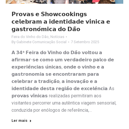
𝗣𝗿𝗼𝘃𝗮𝘀 𝗲 𝗦𝗵𝗼𝘄𝗰𝗼𝗼𝗸𝗶𝗻𝗴𝘀
𝗰𝗲𝗹𝗲𝗯𝗿𝗮𝗺 𝗮 𝗶𝗱𝗲𝗻𝘁𝗶𝗱𝗮𝗱𝗲 𝘃𝗶́𝗻𝗶𝗰𝗮 𝗲
𝗴𝗮𝘀𝘁𝗿𝗼𝗻𝗼́𝗺𝗶𝗰𝗮 𝗱𝗼 𝗗𝗮̃𝗼
Feira do Vinho do Dão
,
Notícias
By
Gabinete Comunicação Social
7 Setembro 2025
𝗔 𝟯𝟰ª 𝗙𝗲𝗶𝗿𝗮 𝗱𝗼 𝗩𝗶𝗻𝗵𝗼 𝗱𝗼 𝗗𝗮̃𝗼 𝘃𝗼𝗹𝘁𝗼𝘂 𝗮
𝗮𝗳𝗶𝗿𝗺𝗮𝗿-𝘀𝗲 𝗰𝗼𝗺𝗼 𝘂𝗺 𝘃𝗲𝗿𝗱𝗮𝗱𝗲𝗶𝗿𝗼 𝗽𝗮𝗹𝗰𝗼 𝗱𝗲
𝗲𝘅𝗽𝗲𝗿𝗶𝗲̂𝗻𝗰𝗶𝗮𝘀 𝘂́𝗻𝗶𝗰𝗮𝘀, 𝗼𝗻𝗱𝗲 𝗼 𝘃𝗶𝗻𝗵𝗼 𝗲 𝗮
𝗴𝗮𝘀𝘁𝗿𝗼𝗻𝗼𝗺𝗶𝗮 𝘀𝗲 𝗲𝗻𝗰𝗼𝗻𝘁𝗿𝗮𝗿𝗮𝗺 𝗽𝗮𝗿𝗮
𝗰𝗲𝗹𝗲𝗯𝗿𝗮𝗿 𝗮 𝘁𝗿𝗮𝗱𝗶𝗰̧𝗮̃𝗼, 𝗮 𝗶𝗻𝗼𝘃𝗮𝗰̧𝗮̃𝗼 𝗲 𝗮
𝗶𝗱𝗲𝗻𝘁𝗶𝗱𝗮𝗱𝗲 𝗱𝗲𝘀𝘁𝗮 𝗿𝗲𝗴𝗶𝗮̃𝗼 𝗱𝗲 𝗲𝘅𝗰𝗲𝗹𝗲̂𝗻𝗰𝗶𝗮 As
𝗽𝗿𝗼𝘃𝗮𝘀 𝘃𝗶́𝗻𝗶𝗰𝗮𝘀 realizadas permitiram aos
visitantes percorrer uma autêntica viagem sensorial,
conduzida por enólogos de referência,…
Ler mais