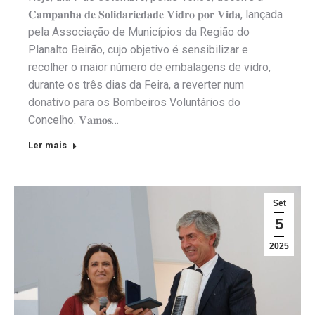
𝐂𝐚𝐦𝐩𝐚𝐧𝐡𝐚 𝐝𝐞 𝐒𝐨𝐥𝐢𝐝𝐚𝐫𝐢𝐞𝐝𝐚𝐝𝐞 𝐕𝐢𝐝𝐫𝐨 𝐩𝐨𝐫 𝐕𝐢𝐝𝐚, lançada
pela Associação de Municípios da Região do
Planalto Beirão, cujo objetivo é sensibilizar e
recolher o maior número de embalagens de vidro,
durante os três dias da Feira, a reverter num
donativo para os Bombeiros Voluntários do
Concelho. 𝐕𝐚𝐦𝐨𝐬…
Ler mais
Set
5
2025