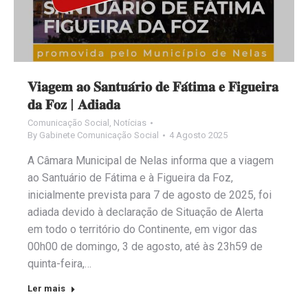
𝐕𝐢𝐚𝐠𝐞𝐦 𝐚𝐨 𝐒𝐚𝐧𝐭𝐮𝐚́𝐫𝐢𝐨 𝐝𝐞 𝐅𝐚́𝐭𝐢𝐦𝐚 𝐞 𝐅𝐢𝐠𝐮𝐞𝐢𝐫𝐚
𝐝𝐚 𝐅𝐨𝐳 | 𝐀𝐝𝐢𝐚𝐝𝐚
Comunicação Social
,
Notícias
By
Gabinete Comunicação Social
4 Agosto 2025
A Câmara Municipal de Nelas informa que a viagem
ao Santuário de Fátima e à Figueira da Foz,
inicialmente prevista para 7 de agosto de 2025, foi
adiada devido à declaração de Situação de Alerta
em todo o território do Continente, em vigor das
00h00 de domingo, 3 de agosto, até às 23h59 de
quinta-feira,…
Ler mais