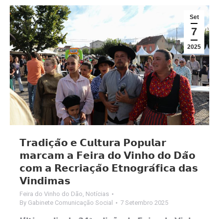
Set
7
2025
𝗧𝗿𝗮𝗱𝗶𝗰̧𝗮̃𝗼 𝗲 𝗖𝘂𝗹𝘁𝘂𝗿𝗮 𝗣𝗼𝗽𝘂𝗹𝗮𝗿
𝗺𝗮𝗿𝗰𝗮𝗺 𝗮 𝗙𝗲𝗶𝗿𝗮 𝗱𝗼 𝗩𝗶𝗻𝗵𝗼 𝗱𝗼 𝗗𝗮̃𝗼
𝗰𝗼𝗺 𝗮 𝗥𝗲𝗰𝗿𝗶𝗮𝗰̧𝗮̃𝗼 𝗘𝘁𝗻𝗼𝗴𝗿𝗮́𝗳𝗶𝗰𝗮 𝗱𝗮𝘀
𝗩𝗶𝗻𝗱𝗶𝗺𝗮𝘀
Feira do Vinho do Dão
,
Notícias
By
Gabinete Comunicação Social
7 Setembro 2025