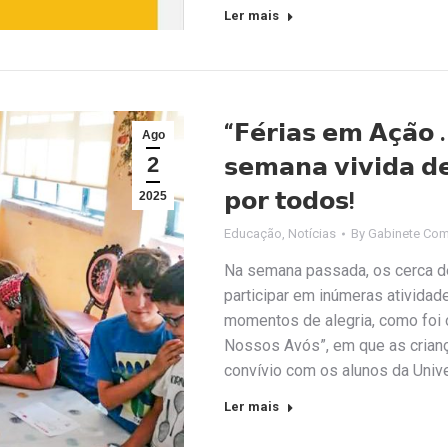
Ler mais
“𝗙𝗲́𝗿𝗶𝗮𝘀 𝗲𝗺 𝗔𝗰̧𝗮̃𝗼
Ago
2
𝘀𝗲𝗺𝗮𝗻𝗮 𝘃𝗶𝘃𝗶𝗱𝗮 𝗱𝗲
𝗽𝗼𝗿 𝘁𝗼𝗱𝗼𝘀!
2025
Educação
,
Notícias
By
Gabinete Com
Na semana passada, os cerca de
participar em inúmeras ativida
momentos de alegria, como foi 
Nossos Avós”, em que as crian
convívio com os alunos da Univ
Ler mais