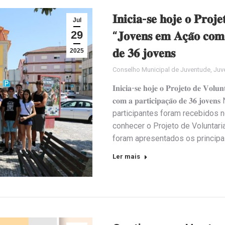
𝐈𝐧𝐢𝐜𝐢𝐚-𝐬𝐞 𝐡𝐨𝐣𝐞 𝐨 𝐏𝐫𝐨𝐣
Jul
29
“𝐉𝐨𝐯𝐞𝐧𝐬 𝐞𝐦 𝐀𝐜̧𝐚̃𝐨 𝐜𝐨𝐦 
𝐝𝐞 𝟑𝟔 𝐣𝐨𝐯𝐞𝐧𝐬
2025
Conselho Municipal de Juventude
,
Juv
𝐈𝐧𝐢𝐜𝐢𝐚-𝐬𝐞 𝐡𝐨𝐣𝐞 𝐨 𝐏𝐫𝐨𝐣𝐞𝐭𝐨 𝐝𝐞 𝐕𝐨𝐥𝐮
𝐜𝐨𝐦 𝐚 𝐩𝐚𝐫𝐭𝐢𝐜𝐢𝐩𝐚𝐜̧𝐚̃𝐨 𝐝𝐞 𝟑
participantes foram recebidos 
conhecer o Projeto de Voluntar
foram apresentados os principa
Ler mais