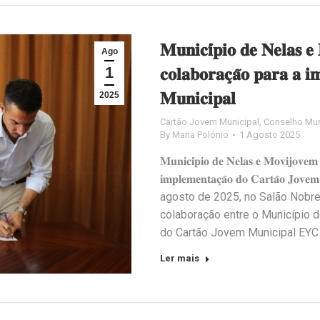
𝐌𝐮𝐧𝐢𝐜𝐢́𝐩𝐢𝐨 𝐝𝐞 𝐍𝐞𝐥𝐚𝐬 
Ago
1
𝐜𝐨𝐥𝐚𝐛𝐨𝐫𝐚𝐜̧𝐚̃𝐨 𝐩𝐚𝐫𝐚 𝐚 𝐢
𝐌𝐮𝐧𝐢𝐜𝐢𝐩𝐚𝐥
2025
Cartão Jovem Municipal
,
Conselho Mun
By
Maria Polónio
1 Agosto 2025
𝐌𝐮𝐧𝐢𝐜𝐢́𝐩𝐢𝐨 𝐝𝐞 𝐍𝐞𝐥𝐚𝐬 𝐞 𝐌𝐨𝐯𝐢𝐣𝐨𝐯𝐞𝐦 
𝐢𝐦𝐩𝐥𝐞𝐦𝐞𝐧𝐭𝐚𝐜̧𝐚̃𝐨 𝐝𝐨 𝐂𝐚𝐫𝐭𝐚̃
agosto de 2025, no Salão Nobr
colaboração entre o Município 
do Cartão Jovem Municipal EYC
Ler mais