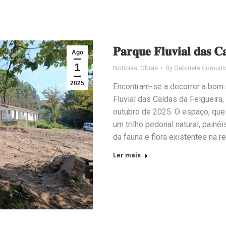
𝐏𝐚𝐫𝐪𝐮𝐞 𝐅𝐥𝐮𝐯𝐢𝐚𝐥 𝐝𝐚𝐬 𝐂𝐚
Ago
1
Notícias
,
Obras
By
Gabinete Comuni
2025
Encontram-se a decorrer a bom r
Fluvial das Caldas da Felgueira
outubro de 2025. O espaço, que
um trilho pedonal natural, pain
da fauna e flora existentes na r
Ler mais