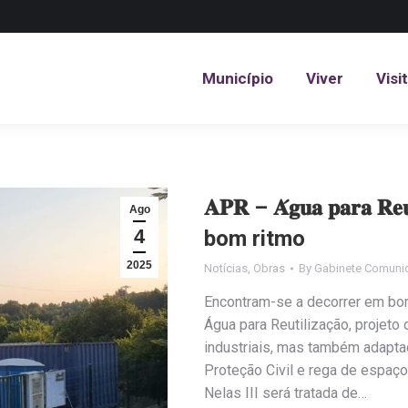
Município
Viver
Visi
Município
Viver
Visi
𝐀𝐏𝐑 – 𝐀́𝐠𝐮𝐚 𝐩𝐚𝐫𝐚 𝐑
Ago
4
bom ritmo
2025
Notícias
,
Obras
By
Gabinete Comuni
Encontram-se a decorrer em bo
Água para Reutilização, projeto q
industriais, mas também adaptad
Proteção Civil e rega de espaço
Nelas III será tratada de…