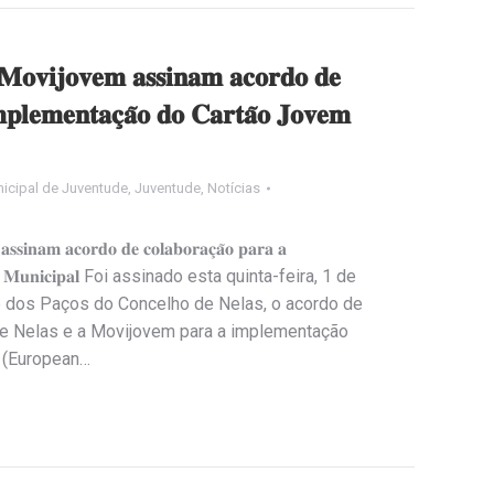
 𝐌𝐨𝐯𝐢𝐣𝐨𝐯𝐞𝐦 𝐚𝐬𝐬𝐢𝐧𝐚𝐦 𝐚𝐜𝐨𝐫𝐝𝐨 𝐝𝐞
𝐦𝐩𝐥𝐞𝐦𝐞𝐧𝐭𝐚𝐜̧𝐚̃𝐨 𝐝𝐨 𝐂𝐚𝐫𝐭𝐚̃𝐨 𝐉𝐨𝐯𝐞𝐦
icipal de Juventude
,
Juventude
,
Notícias
𝐚𝐬𝐬𝐢𝐧𝐚𝐦 𝐚𝐜𝐨𝐫𝐝𝐨 𝐝𝐞 𝐜𝐨𝐥𝐚𝐛𝐨𝐫𝐚𝐜̧𝐚̃𝐨 𝐩𝐚𝐫𝐚 𝐚
 𝐉𝐨𝐯𝐞𝐦 𝐌𝐮𝐧𝐢𝐜𝐢𝐩𝐚𝐥 Foi assinado esta quinta-feira, 1 de
e dos Paços do Concelho de Nelas, o acordo de
de Nelas e a Movijovem para a implementação
 (European…