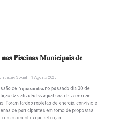
𝐚𝐬 𝐏𝐢𝐬𝐜𝐢𝐧𝐚𝐬 𝐌𝐮𝐧𝐢𝐜𝐢𝐩𝐚𝐢𝐬 𝐝𝐞
unicação Social
3 Agosto 2025
o de 𝐀𝐪𝐮𝐚𝐳𝐮𝐦𝐛𝐚, no passado dia 30 de
dição das atividades aquáticas de verão nas
. Foram tardes repletas de energia, convívio e
enas de participantes em torno de propostas
s, com momentos que reforçam…