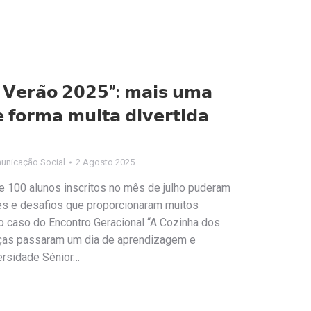
 . 𝗩𝗲𝗿𝗮̃𝗼 𝟮𝟬𝟮𝟱”: 𝗺𝗮𝗶𝘀 𝘂𝗺𝗮
 𝗳𝗼𝗿𝗺𝗮 𝗺𝘂𝗶𝘁𝗮 𝗱𝗶𝘃𝗲𝗿𝘁𝗶𝗱𝗮
unicação Social
2 Agosto 2025
 100 alunos inscritos no mês de julho puderam
des e desafios que proporcionaram muitos
o caso do Encontro Geracional “A Cozinha dos
ças passaram um dia de aprendizagem e
ersidade Sénior…