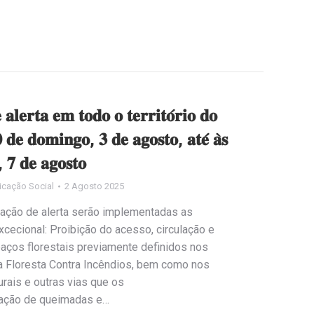
 𝐚𝐥𝐞𝐫𝐭𝐚 𝐞𝐦 𝐭𝐨𝐝𝐨 𝐨 𝐭𝐞𝐫𝐫𝐢𝐭𝐨́𝐫𝐢𝐨 𝐝𝐨
 𝐝𝐞 𝐝𝐨𝐦𝐢𝐧𝐠𝐨, 𝟑 𝐝𝐞 𝐚𝐠𝐨𝐬𝐭𝐨, 𝐚𝐭𝐞́ 𝐚̀𝐬
, 𝟕 𝐝𝐞 𝐚𝐠𝐨𝐬𝐭𝐨
cação Social
2 Agosto 2025
uação de alerta serão implementadas as
cecional: Proibição do acesso, circulação e
paços florestais previamente definidos nos
a Floresta Contra Incêndios, bem como nos
urais e outras vias que os
zação de queimadas e…