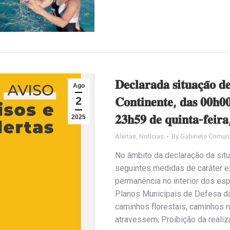
𝐃𝐞𝐜𝐥𝐚𝐫𝐚𝐝𝐚 𝐬𝐢𝐭𝐮𝐚𝐜̧𝐚̃𝐨 𝐝
Ago
2
𝐂𝐨𝐧𝐭𝐢𝐧𝐞𝐧𝐭𝐞, 𝐝𝐚𝐬 𝟎𝟎𝐡𝟎𝟎
𝟐𝟑𝐡𝟓𝟗 𝐝𝐞 𝐪𝐮𝐢𝐧𝐭𝐚-𝐟𝐞𝐢𝐫𝐚
2025
Alertas
,
Notícias
By
Gabinete Comuni
No âmbito da declaração da sit
seguintes medidas de caráter ex
permanência no interior dos es
Planos Municipais de Defesa d
caminhos florestais, caminhos r
atravessem; Proibição da reali