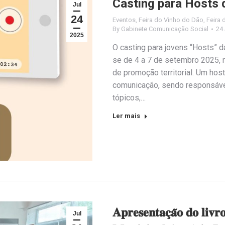
Casting para Hosts 
Jul
24
Eventos
,
Feira do Vinho do Dão
,
Feira 
By
Gabinete Comunicação Social
24
2025
O casting para jovens “Hosts” d
se de 4 a 7 de setembro 2025, 
de promoção territorial. Um ho
comunicação, sendo responsável
tópicos,…
Ler mais
𝐀𝐩𝐫𝐞𝐬𝐞𝐧𝐭𝐚𝐜̧𝐚̃𝐨 𝐝𝐨 𝐥𝐢𝐯𝐫
Jul