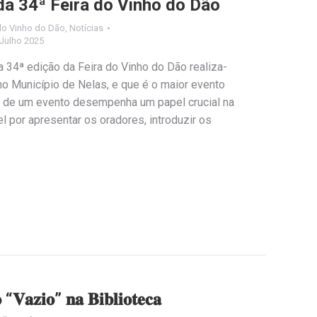
da 34ª Feira do Vinho do Dão
do Vinho do Dão
,
Notícias
 Julho 2025
a 34ª edição da Feira do Vinho do Dão realiza-
no Município de Nelas, e que é o maior evento
st de um evento desempenha um papel crucial na
 por apresentar os oradores, introduzir os
𝐨 “𝐕𝐚𝐳𝐢𝐨” 𝐧𝐚 𝐁𝐢𝐛𝐥𝐢𝐨𝐭𝐞𝐜𝐚