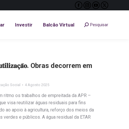
Facebook
Instagram
YouTube
X
tar
Investir
Balcão Virtual
Pesquisar
Search:
page
page
page
page
opens
opens
opens
opens
tar
Investir
Balcão Virtual
Pesquisar
Search:
in
in
in
in
new
new
new
new
window
window
window
window
𝐞𝐮𝐭𝐢𝐥𝐢𝐳𝐚𝐜̧𝐚̃𝐨. Obras decorrem em
cação Social
4 Agosto 2025
m ritmo os trabalhos de empreitada da APR –
ue visa reutilizar águas residuais para fins
o ao apoio à agricultura, reforço dos meios da
s verdes e públicos. A água residual da ETAR