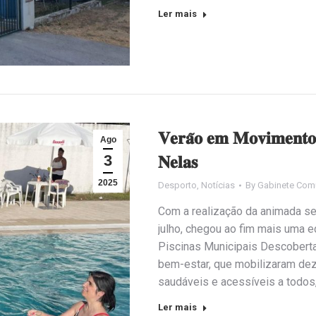
Ler mais
𝐕𝐞𝐫𝐚̃𝐨 𝐞𝐦 𝐌𝐨𝐯𝐢𝐦𝐞𝐧𝐭𝐨 
Ago
3
𝐍𝐞𝐥𝐚𝐬
2025
Desporto
,
Notícias
By
Gabinete Com
Com a realização da animada sessã
julho, chegou ao fim mais uma e
Piscinas Municipais Descobertas
bem-estar, que mobilizaram dez
saudáveis e acessíveis a todo
Ler mais