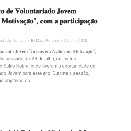
𝐭𝐨 𝐝𝐞 𝐕𝐨𝐥𝐮𝐧𝐭𝐚𝐫𝐢𝐚𝐝𝐨 𝐉𝐨𝐯𝐞𝐦
𝐨𝐭𝐢𝐯𝐚𝐜̧𝐚̃𝐨”, 𝐜𝐨𝐦 𝐚 𝐩𝐚𝐫𝐭𝐢𝐜𝐢𝐩𝐚𝐜̧𝐚̃𝐨
entude
,
Notícias
By
Maria Polónio
29 Julho 2025
𝐧𝐭𝐚𝐫𝐢𝐚𝐝𝐨 𝐉𝐨𝐯𝐞𝐦 “𝐉𝐨𝐯𝐞𝐧𝐬 𝐞𝐦 𝐀𝐜̧𝐚̃𝐨 𝐜𝐨𝐦 𝐌𝐨𝐭𝐢𝐯𝐚𝐜̧𝐚̃𝐨”,
𝟔 𝐣𝐨𝐯𝐞𝐧𝐬 No passado dia 28 de julho, os jovens
no Salão Nobre, onde tiveram a oportunidade de
iado Jovem para este ano. Durante a sessão,
is objetivos do…