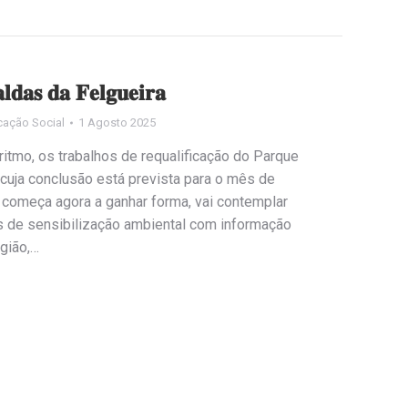
𝐥𝐝𝐚𝐬 𝐝𝐚 𝐅𝐞𝐥𝐠𝐮𝐞𝐢𝐫𝐚
cação Social
1 Agosto 2025
itmo, os trabalhos de requalificação do Parque
, cuja conclusão está prevista para o mês de
 começa agora a ganhar forma, vai contemplar
éis de sensibilização ambiental com informação
egião,…