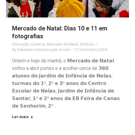
Mercado de Natal: Dias 10 e 11 em
fotografias
Educação
,
Eventos
,
Mercado de Natal
,
Notícias
By
Gabinete Comunicação Social
11 Dezembro 2024
Ontem e hoje de manhã, o 𝗠𝗲𝗿𝗰𝗮𝗱𝗼 𝗱𝗲 𝗡𝗮𝘁𝗮𝗹
voltou a abrir portas e a acolher cerca de 𝟯𝟲𝟬
𝗮𝗹𝘂𝗻𝗼𝘀 𝗱𝗼 𝗝𝗮𝗿𝗱𝗶𝗺 𝗱𝗲 𝗜𝗻𝗳𝗮̂𝗻𝗰𝗶𝗮 𝗱𝗲 𝗡𝗲𝗹𝗮𝘀,
𝘁𝘂𝗿𝗺𝗮𝘀 𝗱𝗼 𝟭º, 𝟮º 𝗲 𝟯º 𝗮𝗻𝗼𝘀 𝗱𝗼 𝗖𝗲𝗻𝘁𝗿𝗼
𝗘𝘀𝗰𝗼𝗹𝗮𝗿 𝗱𝗲 𝗡𝗲𝗹𝗮𝘀, 𝗝𝗮𝗿𝗱𝗶𝗺 𝗱𝗲 𝗜𝗻𝗳𝗮̂𝗻𝗰𝗶𝗮 𝗱𝗲
𝗦𝗮𝗻𝘁𝗮𝗿, 𝟭º 𝗲 𝟮º 𝗮𝗻𝗼𝘀 𝗱𝗮 𝗘𝗕 𝗙𝗲𝗶𝗿𝗮 𝗱𝗲 𝗖𝗮𝗻𝗮𝘀
𝗱𝗲 𝗦𝗲𝗻𝗵𝗼𝗿𝗶𝗺, 𝟮º…
Ler mais