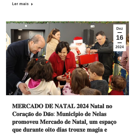
Ler mais
Dez
16
2024
𝐌𝐄𝐑𝐂𝐀𝐃𝐎 𝐃𝐄 𝐍𝐀𝐓𝐀𝐋 𝟐𝟎𝟐𝟒 𝐍𝐚𝐭𝐚𝐥 𝐧𝐨
𝐂𝐨𝐫𝐚𝐜̧𝐚̃𝐨 𝐝𝐨 𝐃𝐚̃𝐨: 𝐌𝐮𝐧𝐢𝐜𝐢́𝐩𝐢𝐨 𝐝𝐞 𝐍𝐞𝐥𝐚𝐬
𝐩𝐫𝐨𝐦𝐨𝐯𝐞𝐮 𝐌𝐞𝐫𝐜𝐚𝐝𝐨 𝐝𝐞 𝐍𝐚𝐭𝐚𝐥, 𝐮𝐦 𝐞𝐬𝐩𝐚𝐜̧𝐨
𝐪𝐮𝐞 𝐝𝐮𝐫𝐚𝐧𝐭𝐞 𝐨𝐢𝐭𝐨 𝐝𝐢𝐚𝐬 𝐭𝐫𝐨𝐮𝐱𝐞 𝐦𝐚𝐠𝐢𝐚 𝐞