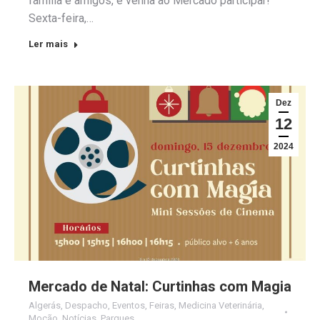
família e amigos, e venha ao Mercado participar!
Sexta-feira,…
Ler mais
Dez
12
2024
Mercado de Natal: Curtinhas com Magia
Algerás
,
Despacho
,
Eventos
,
Feiras
,
Medicina Veterinária
,
Moção
,
Notícias
,
Parques