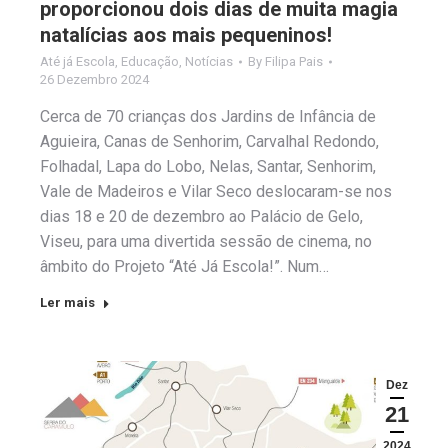
proporcionou dois dias de muita magia
natalícias aos mais pequeninos!
Até já Escola
,
Educação
,
Notícias
By
Filipa Pais
26 Dezembro 2024
Cerca de 70 crianças dos Jardins de Infância de
Aguieira, Canas de Senhorim, Carvalhal Redondo,
Folhadal, Lapa do Lobo, Nelas, Santar, Senhorim,
Vale de Madeiros e Vilar Seco deslocaram-se nos
dias 18 e 20 de dezembro ao Palácio de Gelo,
Viseu, para uma divertida sessão de cinema, no
âmbito do Projeto “Até Já Escola!”. Num…
Ler mais
Dez
21
2024