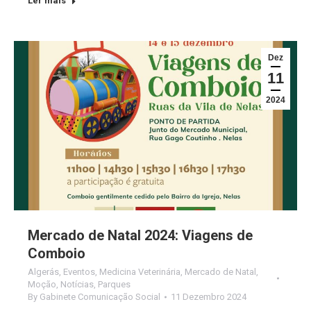
Ler mais
Dez
11
2024
Mercado de Natal 2024: Viagens de
Comboio
Algerás
,
Eventos
,
Medicina Veterinária
,
Mercado de Natal
,
Moção
,
Notícias
,
Parques
By
Gabinete Comunicação Social
11 Dezembro 2024