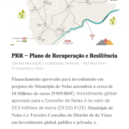
𝐏𝐑𝐑 – 𝐏𝐥𝐚𝐧𝐨 𝐝𝐞 𝐑𝐞𝐜𝐮𝐩𝐞𝐫𝐚𝐜̧𝐚̃𝐨 𝐞 𝐑𝐞𝐬𝐢𝐥𝐢ê𝐧𝐜𝐢𝐚
Câmara Municipal
,
Localidades
,
Notícias
By
Filipa Pais
21 Dezembro 2024
𝐅𝐢𝐧𝐚𝐧𝐜𝐢𝐚𝐦𝐞𝐧𝐭𝐨 𝐚𝐩𝐫𝐨𝐯𝐚𝐝𝐨 𝐩𝐚𝐫𝐚 𝐢𝐧𝐯𝐞𝐬𝐭𝐢𝐦𝐞𝐧𝐭𝐨 𝐞𝐦
𝐩𝐫𝐨𝐣𝐞𝐭𝐨𝐬 𝐝𝐨 𝐌𝐮𝐧𝐢𝐜𝐢́𝐩𝐢𝐨 𝐝𝐞 𝐍𝐞𝐥𝐚𝐬 𝐚𝐬𝐜𝐞𝐧𝐝𝐞𝐦 𝐚 𝐜𝐞𝐫𝐜𝐚 𝐝𝐞
𝟏𝟎 𝐌𝐢𝐥𝐡𝐨̃𝐞𝐬 𝐝𝐞 𝐞𝐮𝐫𝐨𝐬 (𝟗.𝟗𝟓𝟗.𝟖𝟖𝟓€). Investimento global
aprovado para o Concelho de Nelas é no valor de
29.5 milhões de euros (29.520.412€). 𝐌𝐮𝐧𝐢𝐜𝐢́𝐩𝐢𝐨 𝐝𝐞
𝐍𝐞𝐥𝐚𝐬 𝐞́ 𝐨 𝐓𝐞𝐫𝐜𝐞𝐢𝐫𝐨 𝐂𝐨𝐧𝐜𝐞𝐥𝐡𝐨 𝐝𝐨 𝐃𝐢𝐬𝐭𝐫𝐢𝐭𝐨 𝐝𝐞 𝐝𝐞 𝐕𝐢𝐬𝐞𝐮
𝐞𝐦 𝐢𝐧𝐯𝐞𝐬𝐭𝐢𝐦𝐞𝐧𝐭𝐨 𝐠𝐥𝐨𝐛𝐚𝐥, 𝐩𝐮́𝐛𝐥𝐢𝐜𝐨 𝐞 𝐩𝐫𝐢𝐯𝐚𝐝𝐨, 𝐞…