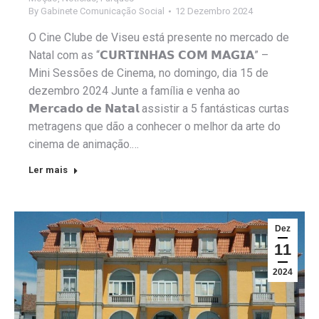
By
Gabinete Comunicação Social
12 Dezembro 2024
O Cine Clube de Viseu está presente no mercado de
Natal com as “𝗖𝗨𝗥𝗧𝗜𝗡𝗛𝗔𝗦 𝗖𝗢𝗠 𝗠𝗔𝗚𝗜𝗔” –
Mini Sessões de Cinema, no domingo, dia 15 de
dezembro 2024 Junte a família e venha ao
𝗠𝗲𝗿𝗰𝗮𝗱𝗼 𝗱𝗲 𝗡𝗮𝘁𝗮𝗹 assistir a 5 fantásticas curtas
metragens que dão a conhecer o melhor da arte do
cinema de animação.…
Ler mais
Dez
11
2024