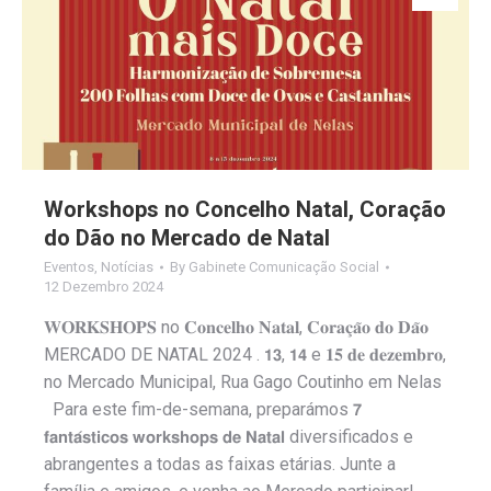
Workshops no Concelho Natal, Coração
do Dão no Mercado de Natal
Eventos
,
Notícias
By
Gabinete Comunicação Social
12 Dezembro 2024
𝐖𝐎𝐑𝐊𝐒𝐇𝐎𝐏𝐒 no 𝐂𝐨𝐧𝐜𝐞𝐥𝐡𝐨 𝐍𝐚𝐭𝐚𝐥, 𝐂𝐨𝐫𝐚𝐜̧𝐚̃𝐨 𝐝𝐨 𝐃𝐚̃𝐨
MERCADO DE NATAL 2024 . 𝟭𝟯, 𝟭𝟰 e 𝟏𝟓 𝐝𝐞 𝐝𝐞𝐳𝐞𝐦𝐛𝐫𝐨,
no Mercado Municipal, Rua Gago Coutinho em Nelas
Para este fim-de-semana, preparámos 𝟳
𝗳𝗮𝗻𝘁𝗮́𝘀𝘁𝗶𝗰𝗼𝘀 𝘄𝗼𝗿𝗸𝘀𝗵𝗼𝗽𝘀 𝗱𝗲 𝗡𝗮𝘁𝗮𝗹 diversificados e
abrangentes a todas as faixas etárias. Junte a