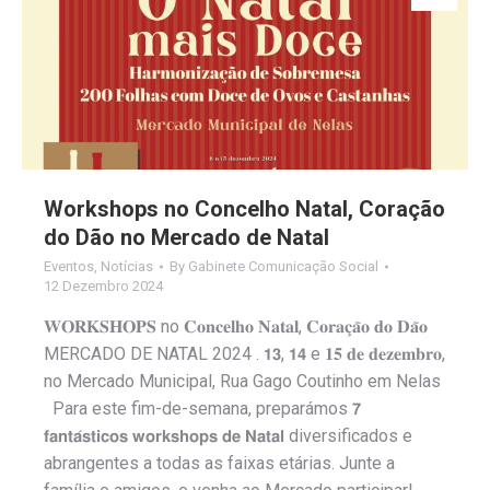
Workshops no Concelho Natal, Coração
do Dão no Mercado de Natal
Eventos
,
Notícias
By
Gabinete Comunicação Social
12 Dezembro 2024
𝐖𝐎𝐑𝐊𝐒𝐇𝐎𝐏𝐒 no 𝐂𝐨𝐧𝐜𝐞𝐥𝐡𝐨 𝐍𝐚𝐭𝐚𝐥, 𝐂𝐨𝐫𝐚𝐜̧𝐚̃𝐨 𝐝𝐨 𝐃𝐚̃𝐨
MERCADO DE NATAL 2024 . 𝟭𝟯, 𝟭𝟰 e 𝟏𝟓 𝐝𝐞 𝐝𝐞𝐳𝐞𝐦𝐛𝐫𝐨,
no Mercado Municipal, Rua Gago Coutinho em Nelas
Para este fim-de-semana, preparámos 𝟳
𝗳𝗮𝗻𝘁𝗮́𝘀𝘁𝗶𝗰𝗼𝘀 𝘄𝗼𝗿𝗸𝘀𝗵𝗼𝗽𝘀 𝗱𝗲 𝗡𝗮𝘁𝗮𝗹 diversificados e
abrangentes a todas as faixas etárias. Junte a