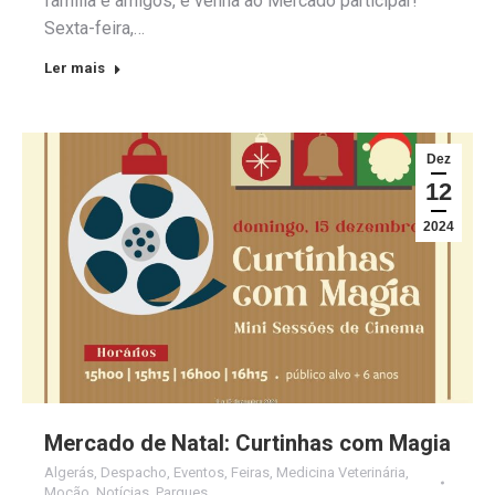
família e amigos, e venha ao Mercado participar!
Sexta-feira,…
Ler mais
Dez
12
2024
Mercado de Natal: Curtinhas com Magia
Algerás
,
Despacho
,
Eventos
,
Feiras
,
Medicina Veterinária
,
Moção
,
Notícias
,
Parques