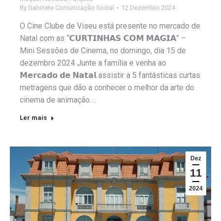
By
Gabinete Comunicação Social
12 Dezembro 2024
O Cine Clube de Viseu está presente no mercado de
Natal com as “𝗖𝗨𝗥𝗧𝗜𝗡𝗛𝗔𝗦 𝗖𝗢𝗠 𝗠𝗔𝗚𝗜𝗔” –
Mini Sessões de Cinema, no domingo, dia 15 de
dezembro 2024 Junte a família e venha ao
𝗠𝗲𝗿𝗰𝗮𝗱𝗼 𝗱𝗲 𝗡𝗮𝘁𝗮𝗹 assistir a 5 fantásticas curtas
metragens que dão a conhecer o melhor da arte do
cinema de animação.…
Ler mais
Dez
11
2024