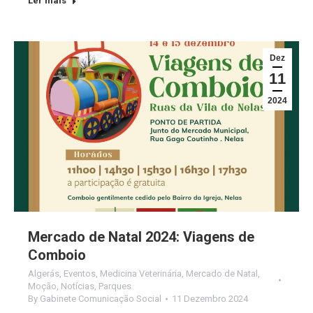
Ler mais
Dez
11
2024
Mercado de Natal 2024: Viagens de
Comboio
Algerás
,
Eventos
,
Medicina Veterinária
,
Mercado de Natal
,
Moção
,
Notícias
,
Parques
By
Gabinete Comunicação Social
11 Dezembro 2024