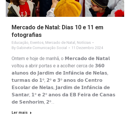
Mercado de Natal: Dias 10 e 11 em
fotografias
Educação
,
Eventos
,
Mercado de Natal
,
Notícias
By
Gabinete Comunicação Social
11 Dezembro 2024
Ontem e hoje de manhã, o 𝗠𝗲𝗿𝗰𝗮𝗱𝗼 𝗱𝗲 𝗡𝗮𝘁𝗮𝗹
voltou a abrir portas e a acolher cerca de 𝟯𝟲𝟬
𝗮𝗹𝘂𝗻𝗼𝘀 𝗱𝗼 𝗝𝗮𝗿𝗱𝗶𝗺 𝗱𝗲 𝗜𝗻𝗳𝗮̂𝗻𝗰𝗶𝗮 𝗱𝗲 𝗡𝗲𝗹𝗮𝘀,
𝘁𝘂𝗿𝗺𝗮𝘀 𝗱𝗼 𝟭º, 𝟮º 𝗲 𝟯º 𝗮𝗻𝗼𝘀 𝗱𝗼 𝗖𝗲𝗻𝘁𝗿𝗼
𝗘𝘀𝗰𝗼𝗹𝗮𝗿 𝗱𝗲 𝗡𝗲𝗹𝗮𝘀, 𝗝𝗮𝗿𝗱𝗶𝗺 𝗱𝗲 𝗜𝗻𝗳𝗮̂𝗻𝗰𝗶𝗮 𝗱𝗲
𝗦𝗮𝗻𝘁𝗮𝗿, 𝟭º 𝗲 𝟮º 𝗮𝗻𝗼𝘀 𝗱𝗮 𝗘𝗕 𝗙𝗲𝗶𝗿𝗮 𝗱𝗲 𝗖𝗮𝗻𝗮𝘀
𝗱𝗲 𝗦𝗲𝗻𝗵𝗼𝗿𝗶𝗺, 𝟮º…
Ler mais