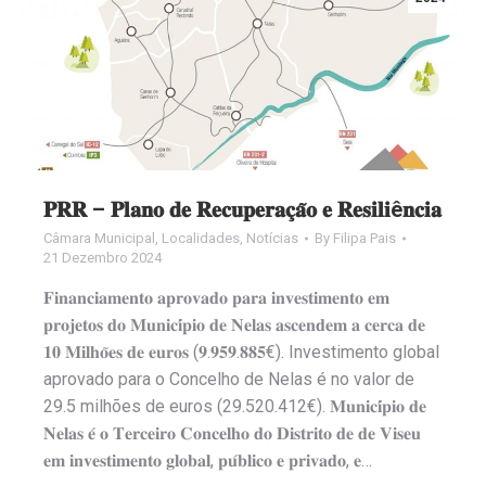
𝐏𝐑𝐑 – 𝐏𝐥𝐚𝐧𝐨 𝐝𝐞 𝐑𝐞𝐜𝐮𝐩𝐞𝐫𝐚𝐜̧𝐚̃𝐨 𝐞 𝐑𝐞𝐬𝐢𝐥𝐢ê𝐧𝐜𝐢𝐚
Câmara Municipal
,
Localidades
,
Notícias
By
Filipa Pais
21 Dezembro 2024
𝐅𝐢𝐧𝐚𝐧𝐜𝐢𝐚𝐦𝐞𝐧𝐭𝐨 𝐚𝐩𝐫𝐨𝐯𝐚𝐝𝐨 𝐩𝐚𝐫𝐚 𝐢𝐧𝐯𝐞𝐬𝐭𝐢𝐦𝐞𝐧𝐭𝐨 𝐞𝐦
𝐩𝐫𝐨𝐣𝐞𝐭𝐨𝐬 𝐝𝐨 𝐌𝐮𝐧𝐢𝐜𝐢́𝐩𝐢𝐨 𝐝𝐞 𝐍𝐞𝐥𝐚𝐬 𝐚𝐬𝐜𝐞𝐧𝐝𝐞𝐦 𝐚 𝐜𝐞𝐫𝐜𝐚 𝐝𝐞
𝟏𝟎 𝐌𝐢𝐥𝐡𝐨̃𝐞𝐬 𝐝𝐞 𝐞𝐮𝐫𝐨𝐬 (𝟗.𝟗𝟓𝟗.𝟖𝟖𝟓€). Investimento global
aprovado para o Concelho de Nelas é no valor de
29.5 milhões de euros (29.520.412€). 𝐌𝐮𝐧𝐢𝐜𝐢́𝐩𝐢𝐨 𝐝𝐞
𝐍𝐞𝐥𝐚𝐬 𝐞́ 𝐨 𝐓𝐞𝐫𝐜𝐞𝐢𝐫𝐨 𝐂𝐨𝐧𝐜𝐞𝐥𝐡𝐨 𝐝𝐨 𝐃𝐢𝐬𝐭𝐫𝐢𝐭𝐨 𝐝𝐞 𝐝𝐞 𝐕𝐢𝐬𝐞𝐮
𝐞𝐦 𝐢𝐧𝐯𝐞𝐬𝐭𝐢𝐦𝐞𝐧𝐭𝐨 𝐠𝐥𝐨𝐛𝐚𝐥, 𝐩𝐮́𝐛𝐥𝐢𝐜𝐨 𝐞 𝐩𝐫𝐢𝐯𝐚𝐝𝐨, 𝐞…