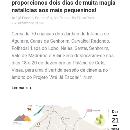
proporcionou dois dias de muita magia
natalícias aos mais pequeninos!
Até já Escola
,
Educação
,
Notícias
By
Filipa Pais
26 Dezembro 2024
Cerca de 70 crianças dos Jardins de Infância de
Aguieira, Canas de Senhorim, Carvalhal Redondo,
Folhadal, Lapa do Lobo, Nelas, Santar, Senhorim,
Vale de Madeiros e Vilar Seco deslocaram-se nos
dias 18 e 20 de dezembro ao Palácio de Gelo,
Viseu, para uma divertida sessão de cinema, no
âmbito do Projeto “Até Já Escola!”. Num…
Ler mais
Dez
21
2024