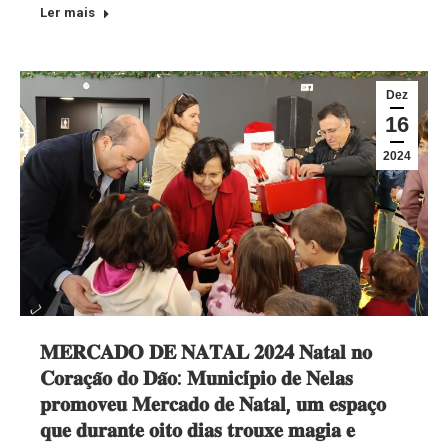
Ler mais
Dez
16
2024
𝐌𝐄𝐑𝐂𝐀𝐃𝐎 𝐃𝐄 𝐍𝐀𝐓𝐀𝐋 𝟐𝟎𝟐𝟒 𝐍𝐚𝐭𝐚𝐥 𝐧𝐨
𝐂𝐨𝐫𝐚𝐜̧𝐚̃𝐨 𝐝𝐨 𝐃𝐚̃𝐨: 𝐌𝐮𝐧𝐢𝐜𝐢́𝐩𝐢𝐨 𝐝𝐞 𝐍𝐞𝐥𝐚𝐬
𝐩𝐫𝐨𝐦𝐨𝐯𝐞𝐮 𝐌𝐞𝐫𝐜𝐚𝐝𝐨 𝐝𝐞 𝐍𝐚𝐭𝐚𝐥, 𝐮𝐦 𝐞𝐬𝐩𝐚𝐜̧𝐨
𝐪𝐮𝐞 𝐝𝐮𝐫𝐚𝐧𝐭𝐞 𝐨𝐢𝐭𝐨 𝐝𝐢𝐚𝐬 𝐭𝐫𝐨𝐮𝐱𝐞 𝐦𝐚𝐠𝐢𝐚 𝐞