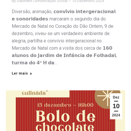
By
Gabinete Comunicação Social
10 Dezembro 2024
Diversão, animação, 𝗰𝗼𝗻𝘃𝗶́𝘃𝗶𝗼 𝗶𝗻𝘁𝗲𝗿𝗴𝗲𝗿𝗮𝗰𝗶𝗼𝗻𝗮𝗹
𝗲 𝘀𝗼𝗻𝗼𝗿𝗶𝗱𝗮𝗱𝗲𝘀 marcaram o segundo dia do
Mercado de Natal no Coração do Dão Ontem, 9 de
dezembro, viveu-se um verdadeiro ambiente de
alegria, partilha e convívio intergeracional no
Mercado de Natal com a visita dos cerca de 𝟭𝟲𝟬
𝗮𝗹𝘂𝗻𝗼𝘀 𝗱𝗼 𝗝𝗮𝗿𝗱𝗶𝗺 𝗱𝗲 𝗜𝗻𝗳𝗮̂𝗻𝗰𝗶𝗮 𝗱𝗲 𝗙𝗼𝗹𝗵𝗮𝗱𝗮𝗹,
𝘁𝘂𝗿𝗺𝗮 𝗱𝗼 𝟰º 𝗛 𝗱𝗮…
Ler mais
Dez
10
2024