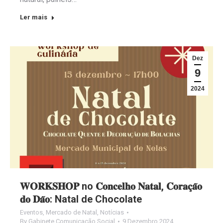
Ler mais
Dez
9
2024
𝐖𝐎𝐑𝐊𝐒𝐇𝐎𝐏 no 𝐂𝐨𝐧𝐜𝐞𝐥𝐡𝐨 𝐍𝐚𝐭𝐚𝐥, 𝐂𝐨𝐫𝐚𝐜̧𝐚̃𝐨
𝐝𝐨 𝐃𝐚̃𝐨: Natal de Chocolate
Eventos
,
Mercado de Natal
,
Notícias
By
Gabinete Comunicação Social
9 Dezembro 2024