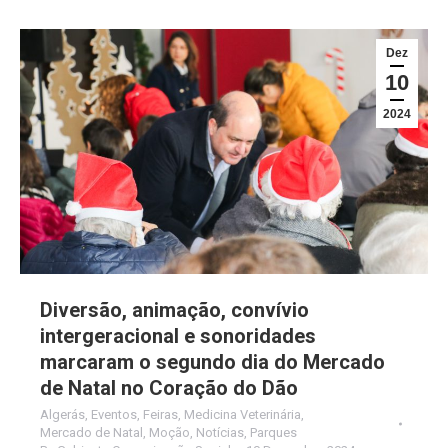
Dez
10
2024
Diversão, animação, convívio
intergeracional e sonoridades
marcaram o segundo dia do Mercado
de Natal no Coração do Dão
Algerás
,
Eventos
,
Feiras
,
Medicina Veterinária
,
Mercado de Natal
,
Moção
,
Notícias
,
Parques