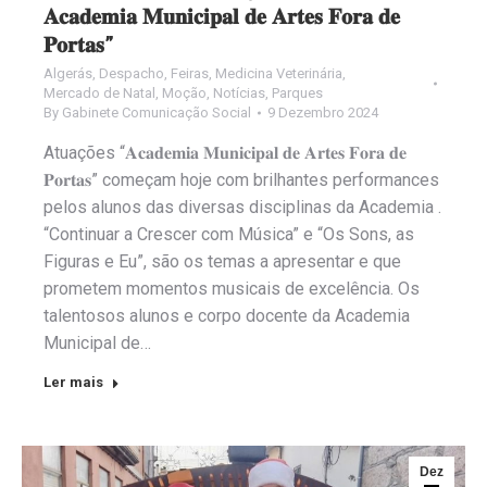
𝐀𝐜𝐚𝐝𝐞𝐦𝐢𝐚 𝐌𝐮𝐧𝐢𝐜𝐢𝐩𝐚𝐥 𝐝𝐞 𝐀𝐫𝐭𝐞𝐬 𝐅𝐨𝐫𝐚 𝐝𝐞
𝐏𝐨𝐫𝐭𝐚𝐬”
Algerás
,
Despacho
,
Feiras
,
Medicina Veterinária
,
Mercado de Natal
,
Moção
,
Notícias
,
Parques
By
Gabinete Comunicação Social
9 Dezembro 2024
Atuações “𝐀𝐜𝐚𝐝𝐞𝐦𝐢𝐚 𝐌𝐮𝐧𝐢𝐜𝐢𝐩𝐚𝐥 𝐝𝐞 𝐀𝐫𝐭𝐞𝐬 𝐅𝐨𝐫𝐚 𝐝𝐞
𝐏𝐨𝐫𝐭𝐚𝐬” começam hoje com brilhantes performances
pelos alunos das diversas disciplinas da Academia .
“Continuar a Crescer com Música” e “Os Sons, as
Figuras e Eu”, são os temas a apresentar e que
prometem momentos musicais de excelência. Os
talentosos alunos e corpo docente da Academia
Municipal de…
Ler mais
Dez