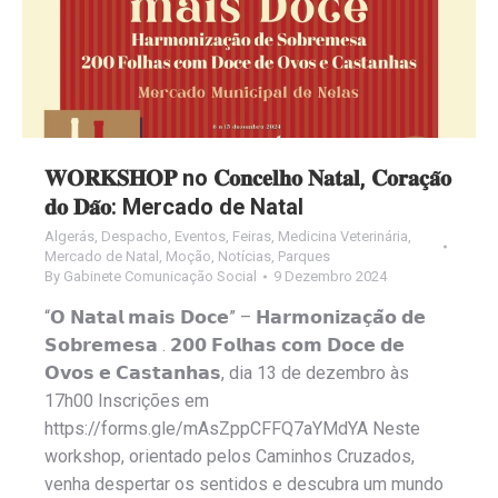
𝐖𝐎𝐑𝐊𝐒𝐇𝐎𝐏 no 𝐂𝐨𝐧𝐜𝐞𝐥𝐡𝐨 𝐍𝐚𝐭𝐚𝐥, 𝐂𝐨𝐫𝐚𝐜̧𝐚̃𝐨
𝐝𝐨 𝐃𝐚̃𝐨: Mercado de Natal
Algerás
,
Despacho
,
Eventos
,
Feiras
,
Medicina Veterinária
,
Mercado de Natal
,
Moção
,
Notícias
,
Parques
By
Gabinete Comunicação Social
9 Dezembro 2024
“𝗢 𝗡𝗮𝘁𝗮𝗹 𝗺𝗮𝗶𝘀 𝗗𝗼𝗰𝗲” – 𝗛𝗮𝗿𝗺𝗼𝗻𝗶𝘇𝗮𝗰̧𝗮̃𝗼 𝗱𝗲
𝗦𝗼𝗯𝗿𝗲𝗺𝗲𝘀𝗮 . 𝟮𝟬𝟬 𝗙𝗼𝗹𝗵𝗮𝘀 𝗰𝗼𝗺 𝗗𝗼𝗰𝗲 𝗱𝗲
𝗢𝘃𝗼𝘀 𝗲 𝗖𝗮𝘀𝘁𝗮𝗻𝗵𝗮𝘀, dia 13 de dezembro às
17h00 Inscrições em
https://forms.gle/mAsZppCFFQ7aYMdYA Neste
workshop, orientado pelos Caminhos Cruzados,
venha despertar os sentidos e descubra um mundo