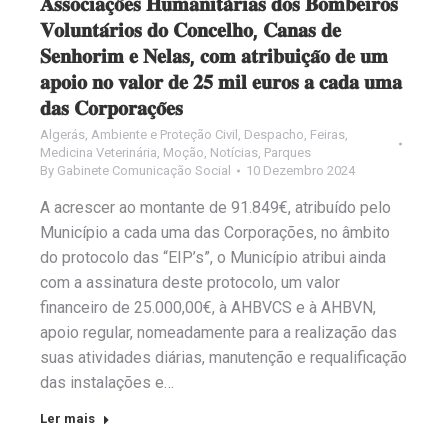
𝐀𝐬𝐬𝐨𝐜𝐢𝐚𝐜̧𝐨̃𝐞𝐬 𝐇𝐮𝐦𝐚𝐧𝐢𝐭𝐚́𝐫𝐢𝐚𝐬 𝐝𝐨𝐬 𝐁𝐨𝐦𝐛𝐞𝐢𝐫𝐨𝐬
𝐕𝐨𝐥𝐮𝐧𝐭𝐚́𝐫𝐢𝐨𝐬 𝐝𝐨 𝐂𝐨𝐧𝐜𝐞𝐥𝐡𝐨, 𝐂𝐚𝐧𝐚𝐬 𝐝𝐞
𝐒𝐞𝐧𝐡𝐨𝐫𝐢𝐦 𝐞 𝐍𝐞𝐥𝐚𝐬, 𝐜𝐨𝐦 𝐚𝐭𝐫𝐢𝐛𝐮𝐢𝐜̧𝐚̃𝐨 𝐝𝐞 𝐮𝐦
𝐚𝐩𝐨𝐢𝐨 𝐧𝐨 𝐯𝐚𝐥𝐨𝐫 𝐝𝐞 𝟐𝟓 𝐦𝐢𝐥 𝐞𝐮𝐫𝐨𝐬 𝐚 𝐜𝐚𝐝𝐚 𝐮𝐦𝐚
𝐝𝐚𝐬 𝐂𝐨𝐫𝐩𝐨𝐫𝐚𝐜̧𝐨̃𝐞𝐬
Algerás
,
Ambiente e Proteção Civil
,
Despacho
,
Feiras
,
Medicina Veterinária
,
Moção
,
Notícias
,
Parques
By
Gabinete Comunicação Social
10 Dezembro 2024
A acrescer ao montante de 91.849€, atribuído pelo
Município a cada uma das Corporações, no âmbito
do protocolo das “EIP’s”, o Município atribui ainda
com a assinatura deste protocolo, um valor
financeiro de 25.000,00€, à AHBVCS e à AHBVN,
apoio regular, nomeadamente para a realização das
suas atividades diárias, manutenção e requalificação
das instalações e…
Ler mais