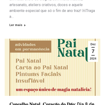
artesanato, ateliers criativos, doces e aquele
ambiente especial que só o fim de ano traz! ￼Traga
a…
Ler mais
Dez
7
2024
𝐂𝐨𝐧𝐜𝐞𝐥𝐡𝐨 𝐍𝐚𝐭𝐚𝐥, 𝐂𝐨𝐫𝐚𝐜̧𝐚̃𝐨 𝐝𝐨 𝐃𝐚̃𝐨: Dia 8 de