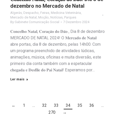
dezembro no Mercado de Natal
Algerás
,
Despacho
,
Feiras
,
Medicina Veterinária
,
Mercado de Natal
,
Moção
,
Notícias
,
Parques
By
Gabinete Comunicação Social
7 Dezembro 2024
𝐂𝐨𝐧𝐜𝐞𝐥𝐡𝐨 𝐍𝐚𝐭𝐚𝐥, 𝐂𝐨𝐫𝐚𝐜̧𝐚̃𝐨 𝐝𝐨 𝐃𝐚̃𝐨 , Dia 8 de dezembro
MERCADO DE NATAL 2024! O 𝐌𝐞𝐫𝐜𝐚𝐝𝐨 𝐝𝐞 𝐍𝐚𝐭𝐚𝐥
abre portas, dia 8 de dezembro, pelas 14h00. Com
um programa preenchido de atividades lúdicas,
animações, música, oficinas e muita diversão, este
primeiro dia conta também com a espetacular
𝐜𝐡𝐞𝐠𝐚𝐝𝐚 𝐞 𝐃𝐞𝐬𝐟𝐢𝐥𝐞 𝐝𝐨 𝐏𝐚𝐢 𝐍𝐚𝐭𝐚𝐥! Esperamos por…
Ler mais
←
1
…
32
33
34
35
36
…
270
→