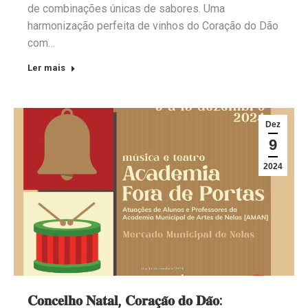
de combinações únicas de sabores. Uma
harmonização perfeita de vinhos do Coração do Dão
com…
Ler mais
Dez
9
2024
𝐂𝐨𝐧𝐜𝐞𝐥𝐡𝐨 𝐍𝐚𝐭𝐚𝐥, 𝐂𝐨𝐫𝐚𝐜̧𝐚̃𝐨 𝐝𝐨 𝐃𝐚̃𝐨: