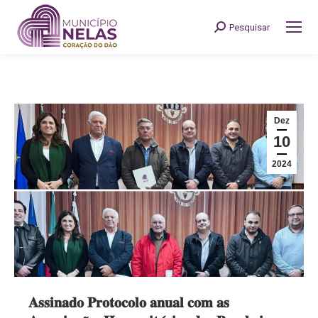
Pesquisar
Search:
Dez
10
2024
𝐀𝐬𝐬𝐢𝐧𝐚𝐝𝐨 𝐏𝐫𝐨𝐭𝐨𝐜𝐨𝐥𝐨 𝐚𝐧𝐮𝐚𝐥 𝐜𝐨𝐦 𝐚𝐬