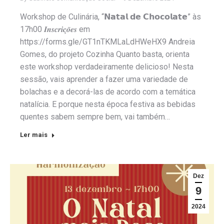
Workshop de Culinária, “𝗡𝗮𝘁𝗮𝗹 𝗱𝗲 𝗖𝗵𝗼𝗰𝗼𝗹𝗮𝘁𝗲” às
17h00 𝑰𝒏𝒔𝒄𝒓𝒊𝒄̧𝒐̃𝒆𝒔 em
https://forms.gle/GT1nTKMLaLdHWeHX9 Andreia
Gomes, do projeto Cozinha Quanto basta, orienta
este workshop verdadeiramente delicioso! Nesta
sessão, vais aprender a fazer uma variedade de
bolachas e a decorá-las de acordo com a temática
natalícia. E porque nesta época festiva as bebidas
quentes sabem sempre bem, vai também…
Ler mais
Dez
9
2024