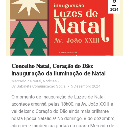
5
2024
𝐂𝐨𝐧𝐜𝐞𝐥𝐡𝐨 𝐍𝐚𝐭𝐚𝐥, 𝐂𝐨𝐫𝐚𝐜̧𝐚̃𝐨 𝐝𝐨 𝐃𝐚̃𝐨:
Inauguração da Iluminação de Natal
Mercado de Natal
,
Notícias
By
Gabinete Comunicação Social
5 Dezembro 2024
O momento de Inauguração de Luzes de Natal
acontece amanhã, pelas 18h00, na Av. João XXIII e
vai deixar o Coração do Dão ainda mais brilhante
nesta Época Natalícia! No domingo, 8 de dezembro,
abrem-se também as portas do nosso Mercado de