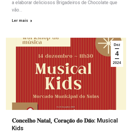
a elaborar deliciosos Brigadeiros de Chocolate que
vão…
Ler mais
Dez
4
2024
𝐂𝐨𝐧𝐜𝐞𝐥𝐡𝐨 𝐍𝐚𝐭𝐚𝐥, 𝐂𝐨𝐫𝐚𝐜̧𝐚̃𝐨 𝐝𝐨 𝐃𝐚̃𝐨: Musical
Kids