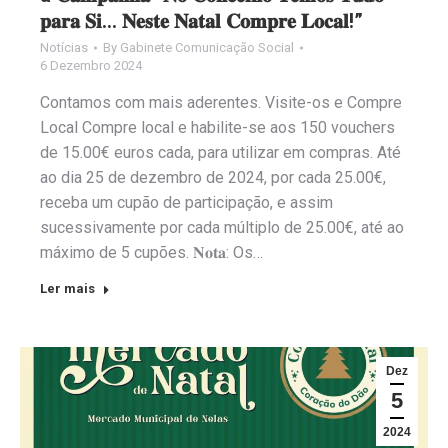
𝐩𝐚𝐫𝐚 𝐒𝐢… 𝐍𝐞𝐬𝐭𝐞 𝐍𝐚𝐭𝐚𝐥 𝐂𝐨𝐦𝐩𝐫𝐞 𝐋𝐨𝐜𝐚𝐥!”
Notícias
By
Gabinete Comunicação Social
6 Dezembro 2024
Contamos com mais aderentes. Visite-os e Compre
Local Compre local e habilite-se aos 150 vouchers
de 15.00€ euros cada, para utilizar em compras. Até
ao dia 25 de dezembro de 2024, por cada 25.00€,
receba um cupão de participação, e assim
sucessivamente por cada múltiplo de 25.00€, até ao
máximo de 5 cupões. 𝐍𝐨𝐭𝐚: Os…
Ler mais
Dez
5
2024