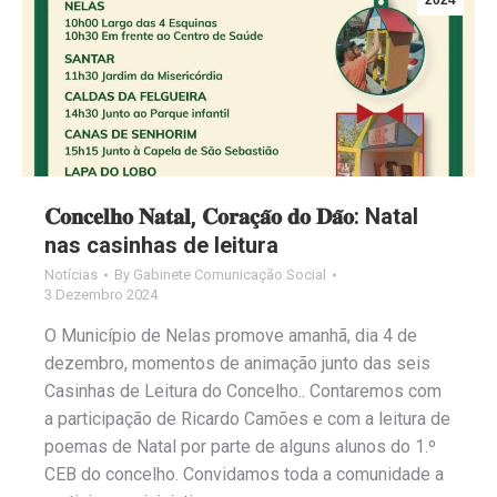
𝐂𝐨𝐧𝐜𝐞𝐥𝐡𝐨 𝐍𝐚𝐭𝐚𝐥, 𝐂𝐨𝐫𝐚𝐜̧𝐚̃𝐨 𝐝𝐨 𝐃𝐚̃𝐨: Natal
nas casinhas de leitura
Notícias
By
Gabinete Comunicação Social
3 Dezembro 2024
O Município de Nelas promove amanhã, dia 4 de
dezembro, momentos de animação junto das seis
Casinhas de Leitura do Concelho.. Contaremos com
a participação de Ricardo Camões e com a leitura de
poemas de Natal por parte de alguns alunos do 1.º
CEB do concelho. Convidamos toda a comunidade a