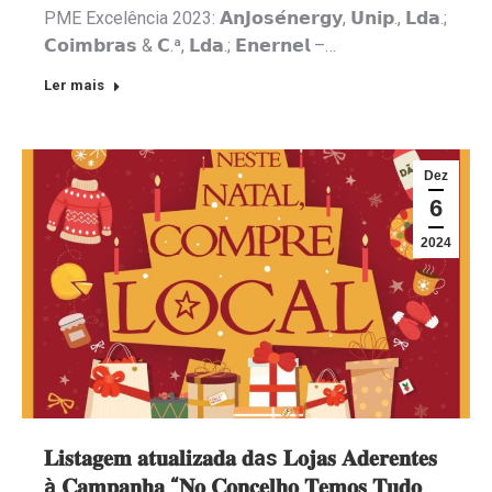
PME Excelência 2023: 𝗔𝗻𝗝𝗼𝘀𝗲́𝗻𝗲𝗿𝗴𝘆, 𝗨𝗻𝗶𝗽., 𝗟𝗱𝗮.;
𝗖𝗼𝗶𝗺𝗯𝗿𝗮𝘀 & 𝗖.ª, 𝗟𝗱𝗮.; 𝗘𝗻𝗲𝗿𝗻𝗲𝗹 –…
Ler mais
Dez
6
2024
𝐋𝐢𝐬𝐭𝐚𝐠𝐞𝐦 𝐚𝐭𝐮𝐚𝐥𝐢𝐳𝐚𝐝𝐚 𝐝as 𝐋𝐨𝐣𝐚𝐬 𝐀𝐝𝐞𝐫𝐞𝐧𝐭𝐞𝐬
à 𝐂𝐚𝐦𝐩𝐚𝐧𝐡𝐚 “𝐍𝐨 𝐂𝐨𝐧𝐜𝐞𝐥𝐡𝐨 𝐓𝐞𝐦𝐨𝐬 𝐓𝐮𝐝𝐨