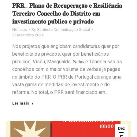
𝐏𝐑𝐑_ 𝐏𝐥𝐚𝐧𝐨 𝐝𝐞 𝐑𝐞𝐜𝐮𝐩𝐞𝐫𝐚𝐜̧𝐚̃𝐨 𝐞 𝐑𝐞𝐬𝐢𝐥𝐢𝐞̂𝐧𝐜𝐢𝐚
𝐓𝐞𝐫𝐜𝐞𝐢𝐫𝐨 𝐂𝐨𝐧𝐜𝐞𝐥𝐡𝐨 𝐝𝐨 𝐃𝐢𝐬𝐭𝐫𝐢𝐭𝐨 𝐞𝐦
𝐢𝐧𝐯𝐞𝐬𝐭𝐢𝐦𝐞𝐧𝐭𝐨 𝐩𝐮́𝐛𝐥𝐢𝐜𝐨 𝐞 𝐩𝐫𝐢𝐯𝐚𝐝𝐨
Notícias
By
Gabinete Comunicação Social
5 Dezembro 2024
Nos projetos que englobam candidaturas quer por
beneficiários privados, quer por beneficiários
públicos, Viseu, Mangualde, 𝐍𝐞𝐥𝐚𝐬 e Tondela são os
concelhos com o maior volume de verbas já pagas
no âmbito do PRR. O PRR de Portugal abrange uma
vasta gama de medidas de investimento e de
reforma. No total, o PRR será financiado em…
Ler mais
Dez