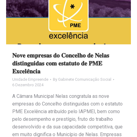
𝐍𝐨𝐯𝐞 𝐞𝐦𝐩𝐫𝐞𝐬𝐚𝐬 𝐝𝐨 𝐂𝐨𝐧𝐜𝐞𝐥𝐡𝐨 𝐝𝐞 𝐍𝐞𝐥𝐚𝐬
𝐝𝐢𝐬𝐭𝐢𝐧𝐠𝐮𝐢𝐝𝐚𝐬 𝐜𝐨𝐦 𝐞𝐬𝐭𝐚𝐭𝐮𝐭𝐨 𝐝𝐞 𝐏𝐌𝐄
𝐄𝐱𝐜𝐞𝐥𝐞̂𝐧𝐜𝐢𝐚
Unidade Empreende
By
Gabinete Comunicação Social
6 Dezembro 2024
A Câmara Municipal Nelas congratula as nove
empresas do Concelho distinguidas com o estatuto
PME Excelência atribuído pelo IAPMEI, bem como
pelo desempenho e prestígio, fruto do trabalho
desenvolvido e da sua capacidade competitiva, que
em muito dignifica o Município de Nelas. Empresas