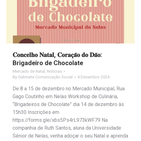
𝐂𝐨𝐧𝐜𝐞𝐥𝐡𝐨 𝐍𝐚𝐭𝐚𝐥, 𝐂𝐨𝐫𝐚𝐜̧𝐚̃𝐨 𝐝𝐨 𝐃𝐚̃𝐨:
Brigadeiro de Chocolate
Mercado de Natal
,
Notícias
By
Gabinete Comunicação Social
4 Dezembro 2024
De 8 a 15 de dezembro no Mercado Municipal, Rua
Gago Coutinho em Nelas Workshop de Culinária,
“Brigadeiros de Chocolate” dia 14 de dezembro às
15h30 Inscrições em
https://forms.gle/xbs5Ps4rL973kWF79 Na
companhia de Ruth Santos, aluna da Universidade
Sénior de Nelas, venha adoçar o seu Natal e aprenda