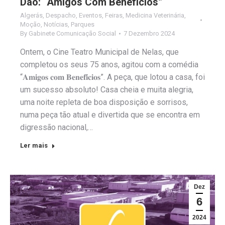
Dão: “Amigos Com Benefícios”
Algerás
,
Despacho
,
Eventos
,
Feiras
,
Medicina Veterinária
,
Moção
,
Notícias
,
Parques
By
Gabinete Comunicação Social
7 Dezembro 2024
Ontem, o Cine Teatro Municipal de Nelas, que
completou os seus 75 anos, agitou com a comédia
“𝐀𝐦𝐢𝐠𝐨𝐬 𝐜𝐨𝐦 𝐁𝐞𝐧𝐞𝐟𝐢́𝐜𝐢𝐨𝐬”. A peça, que lotou a casa, foi
um sucesso absoluto! Casa cheia e muita alegria,
uma noite repleta de boa disposição e sorrisos,
numa peça tão atual e divertida que se encontra em
digressão nacional,…
Ler mais
Dez
6
2024