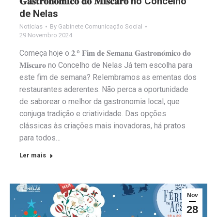
𝐆𝐚𝐬𝐭𝐫𝐨𝐧𝐨́𝐦𝐢𝐜𝐨 𝐝𝐨 𝐌𝐢́𝐬𝐜𝐚𝐫𝐨 no Concelho
de Nelas
Notícias
By
Gabinete Comunicação Social
29 Novembro 2024
Começa hoje o 𝟐.º 𝐅𝐢𝐦 𝐝𝐞 𝐒𝐞𝐦𝐚𝐧𝐚 𝐆𝐚𝐬𝐭𝐫𝐨𝐧𝐨́𝐦𝐢𝐜𝐨 𝐝𝐨
𝐌𝐢́𝐬𝐜𝐚𝐫𝐨 no Concelho de Nelas Já tem escolha para
este fim de semana? Relembramos as ementas dos
restaurantes aderentes. Não perca a oportunidade
de saborear o melhor da gastronomia local, que
conjuga tradição e criatividade. Das opções
clássicas às criações mais inovadoras, há pratos
para todos…
Ler mais
Nov
28