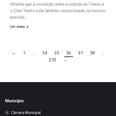
informa que a circulação entre a rotunda do Titanic e
o Cine-Teatro está também condicionada, no mesmo
período,…
Ler mais
←
1
…
34
35
36
37
38
…
270
→
Município
Câmara Municipal