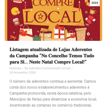
2024
𝐋𝐢𝐬𝐭𝐚𝐠𝐞𝐦 𝐚𝐭𝐮𝐚𝐥𝐢𝐳𝐚𝐝𝐚 𝐝𝐞 𝐋𝐨𝐣𝐚𝐬 𝐀𝐝𝐞𝐫𝐞𝐧𝐭𝐞𝐬
𝐝𝐚 𝐂𝐚𝐦𝐩𝐚𝐧𝐡𝐚 “𝐍𝐨 𝐂𝐨𝐧𝐜𝐞𝐥𝐡𝐨 𝐓𝐞𝐦𝐨𝐬 𝐓𝐮𝐝𝐨
𝐩𝐚𝐫𝐚 𝐒𝐢… 𝐍𝐞𝐬𝐭𝐞 𝐍𝐚𝐭𝐚𝐥 𝐂𝐨𝐦𝐩𝐫𝐞 𝐋𝐨𝐜𝐚𝐥!”
Notícias
By
Gabinete Comunicação Social
26 Novembro 2024
O número de aderentes continua a aumentar. Damos
conta dos novos estabelecimentos aderentes à
Campanha promovida, nesta época natalícia, pelo
Município de Nelas para dinamizar a economia local,
incentivando as compras no comércio tradicional,