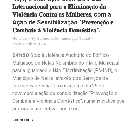
𝐈𝐧𝐭𝐞𝐫𝐧𝐚𝐜𝐢𝐨𝐧𝐚𝐥 𝐩𝐚𝐫𝐚 𝐚 𝐄𝐥𝐢𝐦𝐢𝐧𝐚𝐜̧𝐚̃𝐨 𝐝𝐚
𝐕𝐢𝐨𝐥𝐞̂𝐧𝐜𝐢𝐚 𝐂𝐨𝐧𝐭𝐫𝐚 𝐚𝐬 𝐌𝐮𝐥𝐡𝐞𝐫𝐞𝐬, com a
Ação de Sensibilização “𝐏𝐫𝐞𝐯𝐞𝐧𝐜̧𝐚̃𝐨 𝐞
𝐂𝐨𝐦𝐛𝐚𝐭𝐞 à 𝐕𝐢𝐨𝐥𝐞̂𝐧𝐜𝐢𝐚 𝐃𝐨𝐦𝐞́𝐬𝐭𝐢𝐜𝐚”.
Notícias
By
Gabinete Comunicação Social
25 Novembro 2024
𝟭𝟰𝗵𝟯𝟬 Stop à violência Auditório do Edifício
Multiusos de Nelas No âmbito do Plano Municipal
para a Igualdade e Não Discriminação [PMIND], o
Município de Nelas, através dos Serviços de
Intervenção Social, promovem no dia 25 de
novembro a ação de sensibilização “Prevenção e
Combate à Violência Doméstica”, numa iniciativa que
procura conscientizar sobre os…
Ler mais