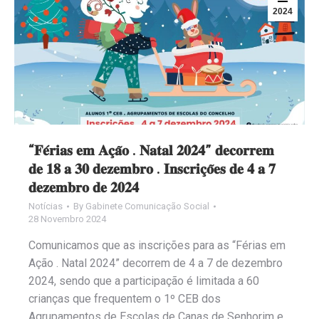
2024
“𝐅𝐞́𝐫𝐢𝐚𝐬 𝐞𝐦 𝐀𝐜̧𝐚̃𝐨 . 𝐍𝐚𝐭𝐚𝐥 𝟐𝟎𝟐𝟒” 𝐝𝐞𝐜𝐨𝐫𝐫𝐞𝐦
𝐝𝐞 𝟏𝟖 𝐚 𝟑𝟎 𝐝𝐞𝐳𝐞𝐦𝐛𝐫𝐨 . 𝐈𝐧𝐬𝐜𝐫𝐢𝐜̧𝐨̃𝐞𝐬 𝐝𝐞 𝟒 𝐚 𝟕
𝐝𝐞𝐳𝐞𝐦𝐛𝐫𝐨 𝐝𝐞 𝟐𝟎𝟐𝟒
Notícias
By
Gabinete Comunicação Social
28 Novembro 2024
Comunicamos que as inscrições para as “Férias em
Ação . Natal 2024” decorrem de 4 a 7 de dezembro
2024, sendo que a participação é limitada a 60
crianças que frequentem o 1º CEB dos
Agrupamentos de Escolas de Canas de Senhorim e