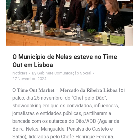
O Município de Nelas esteve no Time
Out em Lisboa
Notícias
By
Gabinete Comunicação Social
27 Novembro 2024
O 𝐓𝐢𝐦𝐞 𝐎𝐮𝐭 𝐌𝐚𝐫𝐤𝐞𝐭 – 𝐌𝐞𝐫𝐜𝐚𝐝𝐨 𝐝𝐚 𝐑𝐢𝐛𝐞𝐢𝐫𝐚 𝐋𝐢𝐬𝐛𝐨𝐚 foi
palco, dia 25 novembro, do “Chef pelo Dāo”,
showcooking em que os convidados, influencers,
jornalistas e entidades públicas, partilharam a
bancada com os autarcas do Dão/ADD (Aguiar da
Beira, Nelas, Mangualde, Penalva do Castelo e
Sátão), liderados pelo Chefe Henrique Ferreira.