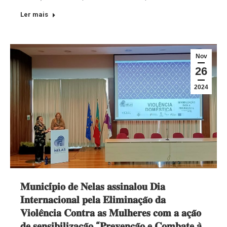
Ler mais
Nov
26
2024
𝐌𝐮𝐧𝐢𝐜𝐢́𝐩𝐢𝐨 𝐝𝐞 𝐍𝐞𝐥𝐚𝐬 𝐚𝐬𝐬𝐢𝐧𝐚𝐥𝐨𝐮 𝐃𝐢𝐚
𝐈𝐧𝐭𝐞𝐫𝐧𝐚𝐜𝐢𝐨𝐧𝐚𝐥 𝐩𝐞𝐥𝐚 𝐄𝐥𝐢𝐦𝐢𝐧𝐚𝐜̧𝐚̃𝐨 𝐝𝐚
𝐕𝐢𝐨𝐥𝐞̂𝐧𝐜𝐢𝐚 𝐂𝐨𝐧𝐭𝐫𝐚 𝐚𝐬 𝐌𝐮𝐥𝐡𝐞𝐫𝐞𝐬 𝐜𝐨𝐦 𝐚 𝐚𝐜̧𝐚̃𝐨
𝐝𝐞 𝐬𝐞𝐧𝐬𝐢𝐛𝐢𝐥𝐢𝐳𝐚𝐜̧𝐚̃𝐨 “𝐏𝐫𝐞𝐯𝐞𝐧𝐜̧𝐚̃𝐨 𝐞 𝐂𝐨𝐦𝐛𝐚𝐭𝐞 𝐚̀