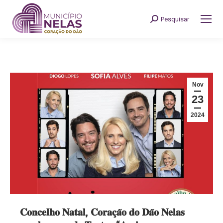
Pesquisar
Search:
Nov
23
2024
𝐂𝐨𝐧𝐜𝐞𝐥𝐡𝐨 𝐍𝐚𝐭𝐚𝐥, 𝐂𝐨𝐫𝐚𝐜̧𝐚̃𝐨 𝐝𝐨 𝐃𝐚̃𝐨 𝐍𝐞𝐥𝐚𝐬