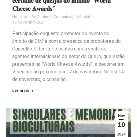
𝐜𝐞𝐫𝐭𝐚𝐦𝐞 𝐝𝐞 𝐪𝐮𝐞𝐢𝐣𝐨𝐬 𝐝𝐨 𝐦𝐮𝐧𝐝𝐨 “𝐖𝐨𝐫𝐥𝐝
𝐂𝐡𝐞𝐞𝐬𝐞 𝐀𝐰𝐚𝐫𝐝𝐬”
Notícias
By
Gabinete Comunicação Social
16 Novembro 2024
Participação enquanto promotor do evento no
âmbito da CIM e com a presença de produtores do
Concelho. O território contou com a visita de
agentes internacionais do setor do Queijo, que estão
presentes na “World Cheese Awards”, a decorrer em
Viseu até ao próximo dia 17 de novembro. No dia 14
de novembro, o concelho…
Ler mais
Nov
10
2024