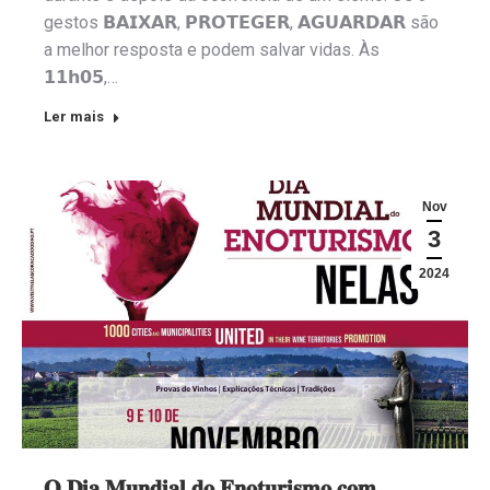
gestos 𝗕𝗔𝗜𝗫𝗔𝗥, 𝗣𝗥𝗢𝗧𝗘𝗚𝗘𝗥, 𝗔𝗚𝗨𝗔𝗥𝗗𝗔𝗥 são
a melhor resposta e podem salvar vidas. Às
𝟭𝟭𝗵𝟬𝟱,…
Ler mais
Nov
3
2024
𝐎 𝐃𝐢𝐚 𝐌𝐮𝐧𝐝𝐢𝐚𝐥 𝐝𝐨 𝐄𝐧𝐨𝐭𝐮𝐫𝐢𝐬𝐦𝐨 𝐜𝐨𝐦