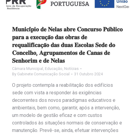
𝐌𝐮𝐧𝐢𝐜𝐢́𝐩𝐢𝐨 𝐝𝐞 𝐍𝐞𝐥𝐚𝐬 𝐚𝐛𝐫𝐞 𝐂𝐨𝐧𝐜𝐮𝐫𝐬𝐨 𝐏𝐮́𝐛𝐥𝐢𝐜𝐨
𝐩𝐚𝐫𝐚 𝐚 𝐞𝐱𝐞𝐜𝐮𝐜̧𝐚̃𝐨 𝐝𝐚𝐬 𝐨𝐛𝐫𝐚𝐬 𝐝𝐞
𝐫𝐞𝐪𝐮𝐚𝐥𝐢𝐟𝐢𝐜𝐚𝐜̧𝐚̃𝐨 𝐝𝐚𝐬 𝐝𝐮𝐚𝐬 𝐄𝐬𝐜𝐨𝐥𝐚𝐬 𝐒𝐞𝐝𝐞 𝐝𝐨
𝐂𝐨𝐧𝐜𝐞𝐥𝐡𝐨, 𝐀𝐠𝐫𝐮𝐩𝐚𝐦𝐞𝐧𝐭𝐨𝐬 𝐝𝐞 𝐂𝐚𝐧𝐚𝐬 𝐝𝐞
𝐒𝐞𝐧𝐡𝐨𝐫𝐢𝐦 𝐞 𝐝𝐞 𝐍𝐞𝐥𝐚𝐬
Câmara Municipal
,
Educação
,
Notícias
By
Gabinete Comunicação Social
31 Outubro 2024
O projeto contempla a reabilitação dos edifícios
sede com vista a responder às exigências
decorrentes dos novos paradigmas educativos e
ambientais, bem como, garantir, após a intervenção,
um modelo de gestão eficaz e com custos
controlados às situações normais de conservação e
manutenção. Prevê-se, ainda, efetuar intervenções