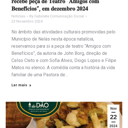
𝐫𝐞𝐜𝐞𝐛𝐞 𝐩𝐞𝐜̧𝐚 𝐝𝐞 𝐓𝐞𝐚𝐭𝐫𝐨 “𝐀𝐦𝐢𝐠𝐨𝐬 𝐜𝐨𝐦
𝐁𝐞𝐧𝐞𝐟𝐢́𝐜𝐢𝐨𝐬”, 𝐞𝐦 𝐝𝐞𝐳𝐞𝐦𝐛𝐫𝐨 𝟐𝟎𝟐𝟒
Notícias
By
Gabinete Comunicação Social
23 Novembro 2024
No âmbito das atividades culturais promovidas pelo
Município de Nelas nesta época natalícia,
reservamos para si a peça de teatro “Amigos com
Benefícios”, da autoria de John Borg, direção de
Celso Cleto e com Sofia Alves, Diogo Lopes e Filipe
Matos no elenco. A comédia conta a história da vida
familiar de uma Pastora de…
Ler mais
Nov
22
2024