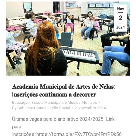
Nov
2
2024
𝐀𝐜𝐚𝐝𝐞𝐦𝐢𝐚 𝐌𝐮𝐧𝐢𝐜𝐢𝐩𝐚𝐥 𝐝𝐞 𝐀𝐫𝐭𝐞𝐬 𝐝𝐞 𝐍𝐞𝐥𝐚𝐬:
i𝐧𝐬𝐜𝐫𝐢𝐜̧𝐨̃𝐞𝐬 𝐜𝐨𝐧𝐭𝐢𝐧𝐮𝐚𝐦 𝐚 𝐝𝐞𝐜𝐨𝐫𝐫𝐞𝐫
Educação
,
Escola Municipal de Musica
,
Notícias
By
Gabinete Comunicação Social
2 Novembro 2024
Últimas vagas para o ano letivo 2024/2025 Link
para
inscrições: https://forms.gle/FXv7TCypr4FmPDk56