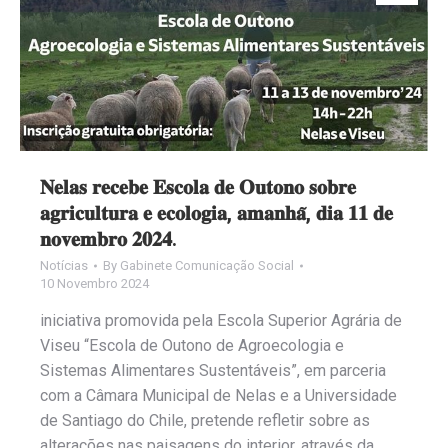
𝐍𝐞𝐥𝐚𝐬 𝐫𝐞𝐜𝐞𝐛𝐞 𝐄𝐬𝐜𝐨𝐥𝐚 𝐝𝐞 𝐎𝐮𝐭𝐨𝐧𝐨 𝐬𝐨𝐛𝐫𝐞
𝐚𝐠𝐫𝐢𝐜𝐮𝐥𝐭𝐮𝐫𝐚 𝐞 𝐞𝐜𝐨𝐥𝐨𝐠𝐢𝐚, 𝐚𝐦𝐚𝐧𝐡𝐚̃, 𝐝𝐢𝐚 𝟏𝟏 𝐝𝐞
𝐧𝐨𝐯𝐞𝐦𝐛𝐫𝐨 𝟐𝟎𝟐𝟒.
Notícias
By
Gabinete Comunicação Social
10 Novembro 2024
iniciativa promovida pela Escola Superior Agrária de
Viseu “Escola de Outono de Agroecologia e
Sistemas Alimentares Sustentáveis”, em parceria
com a Câmara Municipal de Nelas e a Universidade
de Santiago do Chile, pretende refletir sobre as
alterações nas paisagens do interior, através da