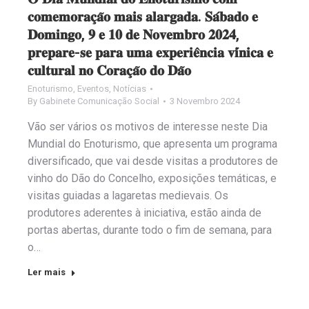
𝐜𝐨𝐦𝐞𝐦𝐨𝐫𝐚𝐜̧𝐚̃𝐨 𝐦𝐚𝐢𝐬 𝐚𝐥𝐚𝐫𝐠𝐚𝐝𝐚. 𝐒𝐚́𝐛𝐚𝐝𝐨 𝐞
𝐃𝐨𝐦𝐢𝐧𝐠𝐨, 𝟗 𝐞 𝟏𝟎 𝐝𝐞 𝐍𝐨𝐯𝐞𝐦𝐛𝐫𝐨 𝟐𝟎𝟐𝟒,
𝐩𝐫𝐞𝐩𝐚𝐫𝐞-𝐬𝐞 𝐩𝐚𝐫𝐚 𝐮𝐦𝐚 𝐞𝐱𝐩𝐞𝐫𝐢𝐞̂𝐧𝐜𝐢𝐚 𝐯𝐢́𝐧𝐢𝐜𝐚 𝐞
𝐜𝐮𝐥𝐭𝐮𝐫𝐚𝐥 𝐧𝐨 𝐂𝐨𝐫𝐚𝐜̧𝐚̃𝐨 𝐝𝐨 𝐃𝐚̃𝐨
Enoturismo
,
Eventos
,
Notícias
By
Gabinete Comunicação Social
3 Novembro 2024
Vão ser vários os motivos de interesse neste Dia
Mundial do Enoturismo, que apresenta um programa
diversificado, que vai desde visitas a produtores de
vinho do Dão do Concelho, exposições temáticas, e
visitas guiadas a lagaretas medievais. Os
produtores aderentes à iniciativa, estão ainda de
portas abertas, durante todo o fim de semana, para
o…
Ler mais