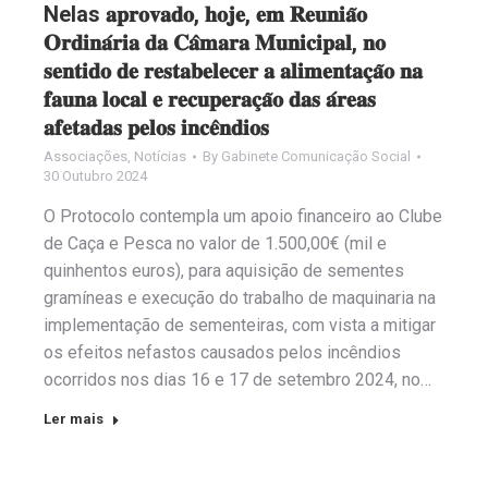
Nelas 𝐚𝐩𝐫𝐨𝐯𝐚𝐝𝐨, 𝐡𝐨𝐣𝐞, 𝐞𝐦 𝐑𝐞𝐮𝐧𝐢𝐚̃𝐨
𝐎𝐫𝐝𝐢𝐧𝐚́𝐫𝐢𝐚 𝐝𝐚 𝐂𝐚̂𝐦𝐚𝐫𝐚 𝐌𝐮𝐧𝐢𝐜𝐢𝐩𝐚𝐥, 𝐧𝐨
𝐬𝐞𝐧𝐭𝐢𝐝𝐨 𝐝𝐞 𝐫𝐞𝐬𝐭𝐚𝐛𝐞𝐥𝐞𝐜𝐞𝐫 𝐚 𝐚𝐥𝐢𝐦𝐞𝐧𝐭𝐚𝐜̧𝐚̃𝐨 𝐧𝐚
𝐟𝐚𝐮𝐧𝐚 𝐥𝐨𝐜𝐚𝐥 𝐞 𝐫𝐞𝐜𝐮𝐩𝐞𝐫𝐚𝐜̧𝐚̃𝐨 𝐝𝐚𝐬 𝐚́𝐫𝐞𝐚𝐬
𝐚𝐟𝐞𝐭𝐚𝐝𝐚𝐬 𝐩𝐞𝐥𝐨𝐬 𝐢𝐧𝐜𝐞̂𝐧𝐝𝐢𝐨𝐬
Associações
,
Notícias
By
Gabinete Comunicação Social
30 Outubro 2024
O Protocolo contempla um apoio financeiro ao Clube
de Caça e Pesca no valor de 1.500,00€ (mil e
quinhentos euros), para aquisição de sementes
gramíneas e execução do trabalho de maquinaria na
implementação de sementeiras, com vista a mitigar
os efeitos nefastos causados pelos incêndios
ocorridos nos dias 16 e 17 de setembro 2024, no…
Ler mais