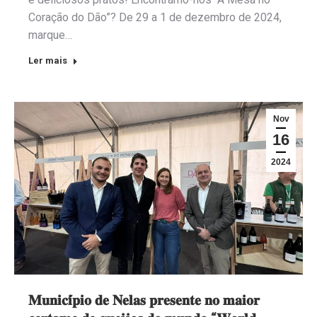
Coração do Dão”? De 29 a 1 de dezembro de 2024,
marque…
Ler mais
Nov
16
2024
𝐌𝐮𝐧𝐢𝐜𝐢́𝐩𝐢𝐨 𝐝𝐞 𝐍𝐞𝐥𝐚𝐬 𝐩𝐫𝐞𝐬𝐞𝐧𝐭𝐞 𝐧𝐨 𝐦𝐚𝐢𝐨𝐫