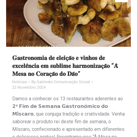
𝐆𝐚𝐬𝐭𝐫𝐨𝐧𝐨𝐦𝐢𝐚 𝐝𝐞 𝐞𝐥𝐞𝐢𝐜̧𝐚̃𝐨 𝐞 𝐯𝐢𝐧𝐡𝐨𝐬 𝐝𝐞
𝐞𝐱𝐜𝐞𝐥𝐞̂𝐧𝐜𝐢𝐚 𝐞𝐦 𝐬𝐮𝐛𝐥𝐢𝐦𝐞 𝐡𝐚𝐫𝐦𝐨𝐧𝐢𝐳𝐚𝐜̧𝐚̃𝐨 “𝐀̀
𝐌𝐞𝐬𝐚 𝐧𝐨 𝐂𝐨𝐫𝐚𝐜̧𝐚̃𝐨 𝐝𝐨 𝐃𝐚̃𝐨”
Notícias
By
Gabinete Comunicação Social
22 Novembro 2024
Damos a conhecer os 13 restaurantes aderentes ao
𝟮ª 𝗙𝗶𝗺 𝗱𝗲 𝗦𝗲𝗺𝗮𝗻𝗮 𝗚𝗮𝘀𝘁𝗿𝗼𝗻𝗼́𝗺𝗶𝗰𝗼 𝗱𝗼
𝗠𝗶́𝘀𝗰𝗮𝗿𝗼, que conjuga tradição e criatividade. Venha
saborear o produto rei deste fim de semana, o
Míscaro, confecionado e apresentado em diferentes
e deliciosos pratos! Encontramo-nos “À Mesa no