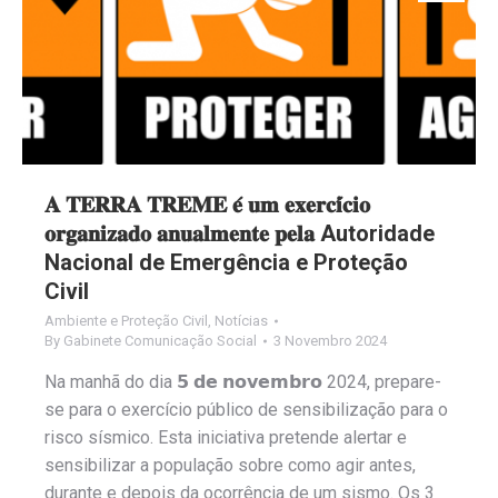
𝐀 𝐓𝐄𝐑𝐑𝐀 𝐓𝐑𝐄𝐌𝐄 𝐞́ 𝐮𝐦 𝐞𝐱𝐞𝐫𝐜𝐢́𝐜𝐢𝐨
𝐨𝐫𝐠𝐚𝐧𝐢𝐳𝐚𝐝𝐨 𝐚𝐧𝐮𝐚𝐥𝐦𝐞𝐧𝐭𝐞 𝐩𝐞𝐥𝐚 Autoridade
Nacional de Emergência e Proteção
Civil
Ambiente e Proteção Civil
,
Notícias
By
Gabinete Comunicação Social
3 Novembro 2024
Na manhã do dia 𝟱 𝗱𝗲 𝗻𝗼𝘃𝗲𝗺𝗯𝗿𝗼 2024, prepare-
se para o exercício público de sensibilização para o
risco sísmico. Esta iniciativa pretende alertar e
sensibilizar a população sobre como agir antes,
durante e depois da ocorrência de um sismo. Os 3