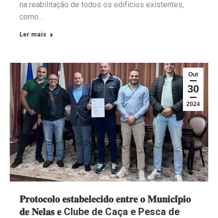
na reabilitação de todos os edifícios existentes,
como…
Ler mais
Out
30
2024
𝐏𝐫𝐨𝐭𝐨𝐜𝐨𝐥𝐨 𝐞𝐬𝐭𝐚𝐛𝐞𝐥𝐞𝐜𝐢𝐝𝐨 𝐞𝐧𝐭𝐫𝐞 𝐨 𝐌𝐮𝐧𝐢𝐜𝐢́𝐩𝐢𝐨
𝐝𝐞 𝐍𝐞𝐥𝐚𝐬 𝐞 Clube de Caça e Pesca de