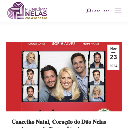
Pesquisar
Search:
Nov
23
2024
𝐂𝐨𝐧𝐜𝐞𝐥𝐡𝐨 𝐍𝐚𝐭𝐚𝐥, 𝐂𝐨𝐫𝐚𝐜̧𝐚̃𝐨 𝐝𝐨 𝐃𝐚̃𝐨 𝐍𝐞𝐥𝐚𝐬