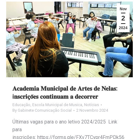
Nov
2
2024
𝐀𝐜𝐚𝐝𝐞𝐦𝐢𝐚 𝐌𝐮𝐧𝐢𝐜𝐢𝐩𝐚𝐥 𝐝𝐞 𝐀𝐫𝐭𝐞𝐬 𝐝𝐞 𝐍𝐞𝐥𝐚𝐬:
i𝐧𝐬𝐜𝐫𝐢𝐜̧𝐨̃𝐞𝐬 𝐜𝐨𝐧𝐭𝐢𝐧𝐮𝐚𝐦 𝐚 𝐝𝐞𝐜𝐨𝐫𝐫𝐞𝐫
Educação
,
Escola Municipal de Musica
,
Notícias
By
Gabinete Comunicação Social
2 Novembro 2024
Últimas vagas para o ano letivo 2024/2025 Link
para
inscrições: https://forms.gle/FXv7TCypr4FmPDk56