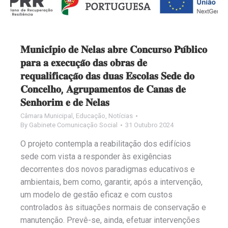
𝐌𝐮𝐧𝐢𝐜𝐢́𝐩𝐢𝐨 𝐝𝐞 𝐍𝐞𝐥𝐚𝐬 𝐚𝐛𝐫𝐞 𝐂𝐨𝐧𝐜𝐮𝐫𝐬𝐨 𝐏𝐮́𝐛𝐥𝐢𝐜𝐨
𝐩𝐚𝐫𝐚 𝐚 𝐞𝐱𝐞𝐜𝐮𝐜̧𝐚̃𝐨 𝐝𝐚𝐬 𝐨𝐛𝐫𝐚𝐬 𝐝𝐞
𝐫𝐞𝐪𝐮𝐚𝐥𝐢𝐟𝐢𝐜𝐚𝐜̧𝐚̃𝐨 𝐝𝐚𝐬 𝐝𝐮𝐚𝐬 𝐄𝐬𝐜𝐨𝐥𝐚𝐬 𝐒𝐞𝐝𝐞 𝐝𝐨
𝐂𝐨𝐧𝐜𝐞𝐥𝐡𝐨, 𝐀𝐠𝐫𝐮𝐩𝐚𝐦𝐞𝐧𝐭𝐨𝐬 𝐝𝐞 𝐂𝐚𝐧𝐚𝐬 𝐝𝐞
𝐒𝐞𝐧𝐡𝐨𝐫𝐢𝐦 𝐞 𝐝𝐞 𝐍𝐞𝐥𝐚𝐬
Câmara Municipal
,
Educação
,
Notícias
By
Gabinete Comunicação Social
31 Outubro 2024
O projeto contempla a reabilitação dos edifícios
sede com vista a responder às exigências
decorrentes dos novos paradigmas educativos e
ambientais, bem como, garantir, após a intervenção,
um modelo de gestão eficaz e com custos
controlados às situações normais de conservação e
manutenção. Prevê-se, ainda, efetuar intervenções