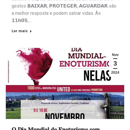
gestos 𝗕𝗔𝗜𝗫𝗔𝗥, 𝗣𝗥𝗢𝗧𝗘𝗚𝗘𝗥, 𝗔𝗚𝗨𝗔𝗥𝗗𝗔𝗥 são
a melhor resposta e podem salvar vidas. Às
𝟭𝟭𝗵𝟬𝟱,…
Ler mais
Nov
3
2024
𝐎 𝐃𝐢𝐚 𝐌𝐮𝐧𝐝𝐢𝐚𝐥 𝐝𝐨 𝐄𝐧𝐨𝐭𝐮𝐫𝐢𝐬𝐦𝐨 𝐜𝐨𝐦