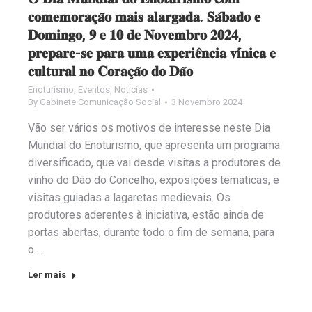
𝐜𝐨𝐦𝐞𝐦𝐨𝐫𝐚𝐜̧𝐚̃𝐨 𝐦𝐚𝐢𝐬 𝐚𝐥𝐚𝐫𝐠𝐚𝐝𝐚. 𝐒𝐚́𝐛𝐚𝐝𝐨 𝐞
𝐃𝐨𝐦𝐢𝐧𝐠𝐨, 𝟗 𝐞 𝟏𝟎 𝐝𝐞 𝐍𝐨𝐯𝐞𝐦𝐛𝐫𝐨 𝟐𝟎𝟐𝟒,
𝐩𝐫𝐞𝐩𝐚𝐫𝐞-𝐬𝐞 𝐩𝐚𝐫𝐚 𝐮𝐦𝐚 𝐞𝐱𝐩𝐞𝐫𝐢𝐞̂𝐧𝐜𝐢𝐚 𝐯𝐢́𝐧𝐢𝐜𝐚 𝐞
𝐜𝐮𝐥𝐭𝐮𝐫𝐚𝐥 𝐧𝐨 𝐂𝐨𝐫𝐚𝐜̧𝐚̃𝐨 𝐝𝐨 𝐃𝐚̃𝐨
Enoturismo
,
Eventos
,
Notícias
By
Gabinete Comunicação Social
3 Novembro 2024
Vão ser vários os motivos de interesse neste Dia
Mundial do Enoturismo, que apresenta um programa
diversificado, que vai desde visitas a produtores de
vinho do Dão do Concelho, exposições temáticas, e
visitas guiadas a lagaretas medievais. Os
produtores aderentes à iniciativa, estão ainda de
portas abertas, durante todo o fim de semana, para
o…
Ler mais