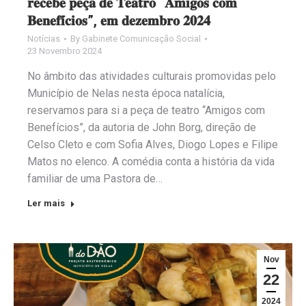
𝐫𝐞𝐜𝐞𝐛𝐞 𝐩𝐞𝐜̧𝐚 𝐝𝐞 𝐓𝐞𝐚𝐭𝐫𝐨 “𝐀𝐦𝐢𝐠𝐨𝐬 𝐜𝐨𝐦
𝐁𝐞𝐧𝐞𝐟𝐢́𝐜𝐢𝐨𝐬”, 𝐞𝐦 𝐝𝐞𝐳𝐞𝐦𝐛𝐫𝐨 𝟐𝟎𝟐𝟒
Notícias
By
Gabinete Comunicação Social
23 Novembro 2024
No âmbito das atividades culturais promovidas pelo
Município de Nelas nesta época natalícia,
reservamos para si a peça de teatro “Amigos com
Benefícios”, da autoria de John Borg, direção de
Celso Cleto e com Sofia Alves, Diogo Lopes e Filipe
Matos no elenco. A comédia conta a história da vida
familiar de uma Pastora de…
Ler mais
Nov
22
2024