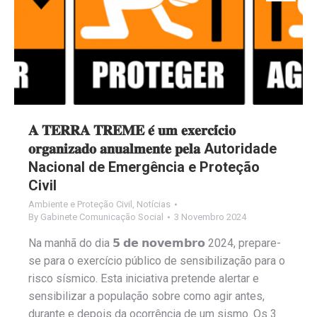
𝐀 𝐓𝐄𝐑𝐑𝐀 𝐓𝐑𝐄𝐌𝐄 𝐞́ 𝐮𝐦 𝐞𝐱𝐞𝐫𝐜𝐢́𝐜𝐢𝐨
𝐨𝐫𝐠𝐚𝐧𝐢𝐳𝐚𝐝𝐨 𝐚𝐧𝐮𝐚𝐥𝐦𝐞𝐧𝐭𝐞 𝐩𝐞𝐥𝐚 Autoridade
Nacional de Emergência e Proteção
Civil
Ambiente e Proteção Civil
,
Notícias
By
Gabinete Comunicação Social
3 Novembro 2024
Na manhã do dia 𝟱 𝗱𝗲 𝗻𝗼𝘃𝗲𝗺𝗯𝗿𝗼 2024, prepare-
se para o exercício público de sensibilização para o
risco sísmico. Esta iniciativa pretende alertar e
sensibilizar a população sobre como agir antes,
durante e depois da ocorrência de um sismo. Os 3