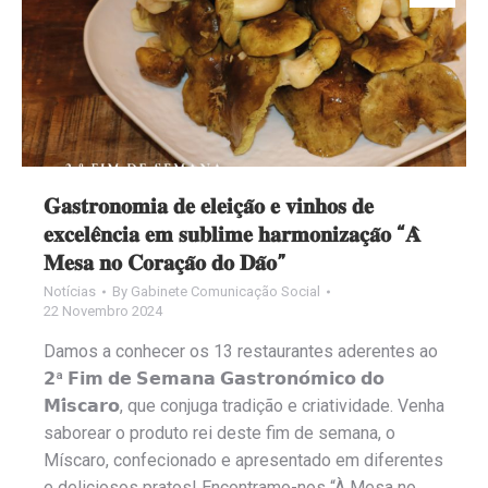
𝐆𝐚𝐬𝐭𝐫𝐨𝐧𝐨𝐦𝐢𝐚 𝐝𝐞 𝐞𝐥𝐞𝐢𝐜̧𝐚̃𝐨 𝐞 𝐯𝐢𝐧𝐡𝐨𝐬 𝐝𝐞
𝐞𝐱𝐜𝐞𝐥𝐞̂𝐧𝐜𝐢𝐚 𝐞𝐦 𝐬𝐮𝐛𝐥𝐢𝐦𝐞 𝐡𝐚𝐫𝐦𝐨𝐧𝐢𝐳𝐚𝐜̧𝐚̃𝐨 “𝐀̀
𝐌𝐞𝐬𝐚 𝐧𝐨 𝐂𝐨𝐫𝐚𝐜̧𝐚̃𝐨 𝐝𝐨 𝐃𝐚̃𝐨”
Notícias
By
Gabinete Comunicação Social
22 Novembro 2024
Damos a conhecer os 13 restaurantes aderentes ao
𝟮ª 𝗙𝗶𝗺 𝗱𝗲 𝗦𝗲𝗺𝗮𝗻𝗮 𝗚𝗮𝘀𝘁𝗿𝗼𝗻𝗼́𝗺𝗶𝗰𝗼 𝗱𝗼
𝗠𝗶́𝘀𝗰𝗮𝗿𝗼, que conjuga tradição e criatividade. Venha
saborear o produto rei deste fim de semana, o
Míscaro, confecionado e apresentado em diferentes
e deliciosos pratos! Encontramo-nos “À Mesa no