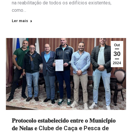
na reabilitação de todos os edifícios existentes,
como…
Ler mais
Out
30
2024
𝐏𝐫𝐨𝐭𝐨𝐜𝐨𝐥𝐨 𝐞𝐬𝐭𝐚𝐛𝐞𝐥𝐞𝐜𝐢𝐝𝐨 𝐞𝐧𝐭𝐫𝐞 𝐨 𝐌𝐮𝐧𝐢𝐜𝐢́𝐩𝐢𝐨
𝐝𝐞 𝐍𝐞𝐥𝐚𝐬 𝐞 Clube de Caça e Pesca de