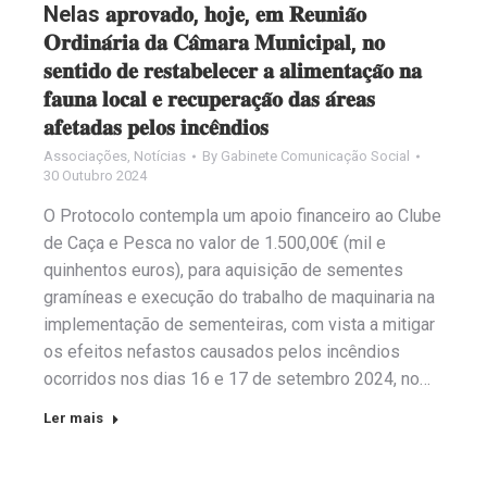
Nelas 𝐚𝐩𝐫𝐨𝐯𝐚𝐝𝐨, 𝐡𝐨𝐣𝐞, 𝐞𝐦 𝐑𝐞𝐮𝐧𝐢𝐚̃𝐨
𝐎𝐫𝐝𝐢𝐧𝐚́𝐫𝐢𝐚 𝐝𝐚 𝐂𝐚̂𝐦𝐚𝐫𝐚 𝐌𝐮𝐧𝐢𝐜𝐢𝐩𝐚𝐥, 𝐧𝐨
𝐬𝐞𝐧𝐭𝐢𝐝𝐨 𝐝𝐞 𝐫𝐞𝐬𝐭𝐚𝐛𝐞𝐥𝐞𝐜𝐞𝐫 𝐚 𝐚𝐥𝐢𝐦𝐞𝐧𝐭𝐚𝐜̧𝐚̃𝐨 𝐧𝐚
𝐟𝐚𝐮𝐧𝐚 𝐥𝐨𝐜𝐚𝐥 𝐞 𝐫𝐞𝐜𝐮𝐩𝐞𝐫𝐚𝐜̧𝐚̃𝐨 𝐝𝐚𝐬 𝐚́𝐫𝐞𝐚𝐬
𝐚𝐟𝐞𝐭𝐚𝐝𝐚𝐬 𝐩𝐞𝐥𝐨𝐬 𝐢𝐧𝐜𝐞̂𝐧𝐝𝐢𝐨𝐬
Associações
,
Notícias
By
Gabinete Comunicação Social
30 Outubro 2024
O Protocolo contempla um apoio financeiro ao Clube
de Caça e Pesca no valor de 1.500,00€ (mil e
quinhentos euros), para aquisição de sementes
gramíneas e execução do trabalho de maquinaria na
implementação de sementeiras, com vista a mitigar
os efeitos nefastos causados pelos incêndios
ocorridos nos dias 16 e 17 de setembro 2024, no…
Ler mais