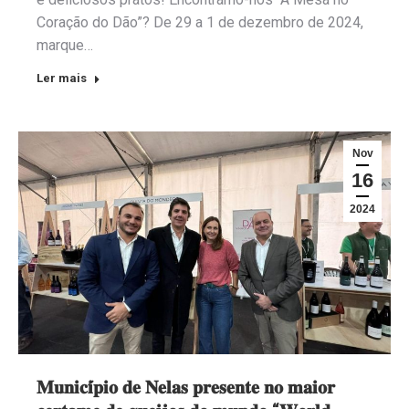
Coração do Dão”? De 29 a 1 de dezembro de 2024,
marque…
Ler mais
Nov
16
2024
𝐌𝐮𝐧𝐢𝐜𝐢́𝐩𝐢𝐨 𝐝𝐞 𝐍𝐞𝐥𝐚𝐬 𝐩𝐫𝐞𝐬𝐞𝐧𝐭𝐞 𝐧𝐨 𝐦𝐚𝐢𝐨𝐫