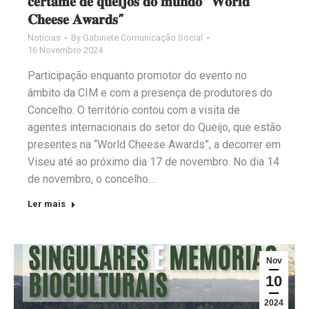
𝐜𝐞𝐫𝐭𝐚𝐦𝐞 𝐝𝐞 𝐪𝐮𝐞𝐢𝐣𝐨𝐬 𝐝𝐨 𝐦𝐮𝐧𝐝𝐨 “𝐖𝐨𝐫𝐥𝐝
𝐂𝐡𝐞𝐞𝐬𝐞 𝐀𝐰𝐚𝐫𝐝𝐬”
Notícias
By
Gabinete Comunicação Social
16 Novembro 2024
Participação enquanto promotor do evento no
âmbito da CIM e com a presença de produtores do
Concelho. O território contou com a visita de
agentes internacionais do setor do Queijo, que estão
presentes na “World Cheese Awards”, a decorrer em
Viseu até ao próximo dia 17 de novembro. No dia 14
de novembro, o concelho…
Ler mais
Nov
10
2024