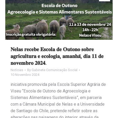
𝐍𝐞𝐥𝐚𝐬 𝐫𝐞𝐜𝐞𝐛𝐞 𝐄𝐬𝐜𝐨𝐥𝐚 𝐝𝐞 𝐎𝐮𝐭𝐨𝐧𝐨 𝐬𝐨𝐛𝐫𝐞
𝐚𝐠𝐫𝐢𝐜𝐮𝐥𝐭𝐮𝐫𝐚 𝐞 𝐞𝐜𝐨𝐥𝐨𝐠𝐢𝐚, 𝐚𝐦𝐚𝐧𝐡𝐚̃, 𝐝𝐢𝐚 𝟏𝟏 𝐝𝐞
𝐧𝐨𝐯𝐞𝐦𝐛𝐫𝐨 𝟐𝟎𝟐𝟒.
Notícias
By
Gabinete Comunicação Social
10 Novembro 2024
iniciativa promovida pela Escola Superior Agrária de
Viseu “Escola de Outono de Agroecologia e
Sistemas Alimentares Sustentáveis”, em parceria
com a Câmara Municipal de Nelas e a Universidade
de Santiago do Chile, pretende refletir sobre as
alterações nas paisagens do interior, através da