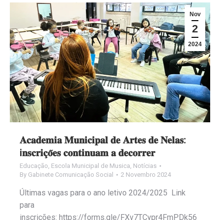
Nov
2
2024
𝐀𝐜𝐚𝐝𝐞𝐦𝐢𝐚 𝐌𝐮𝐧𝐢𝐜𝐢𝐩𝐚𝐥 𝐝𝐞 𝐀𝐫𝐭𝐞𝐬 𝐝𝐞 𝐍𝐞𝐥𝐚𝐬:
i𝐧𝐬𝐜𝐫𝐢𝐜̧𝐨̃𝐞𝐬 𝐜𝐨𝐧𝐭𝐢𝐧𝐮𝐚𝐦 𝐚 𝐝𝐞𝐜𝐨𝐫𝐫𝐞𝐫
Educação
,
Escola Municipal de Musica
,
Notícias
By
Gabinete Comunicação Social
2 Novembro 2024
Últimas vagas para o ano letivo 2024/2025 Link
para
inscrições: https://forms.gle/FXv7TCypr4FmPDk56