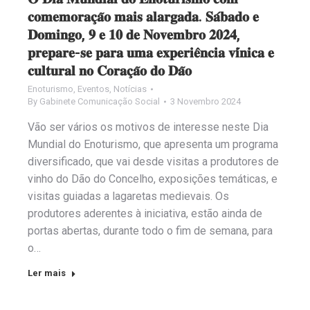
𝐜𝐨𝐦𝐞𝐦𝐨𝐫𝐚𝐜̧𝐚̃𝐨 𝐦𝐚𝐢𝐬 𝐚𝐥𝐚𝐫𝐠𝐚𝐝𝐚. 𝐒𝐚́𝐛𝐚𝐝𝐨 𝐞
𝐃𝐨𝐦𝐢𝐧𝐠𝐨, 𝟗 𝐞 𝟏𝟎 𝐝𝐞 𝐍𝐨𝐯𝐞𝐦𝐛𝐫𝐨 𝟐𝟎𝟐𝟒,
𝐩𝐫𝐞𝐩𝐚𝐫𝐞-𝐬𝐞 𝐩𝐚𝐫𝐚 𝐮𝐦𝐚 𝐞𝐱𝐩𝐞𝐫𝐢𝐞̂𝐧𝐜𝐢𝐚 𝐯𝐢́𝐧𝐢𝐜𝐚 𝐞
𝐜𝐮𝐥𝐭𝐮𝐫𝐚𝐥 𝐧𝐨 𝐂𝐨𝐫𝐚𝐜̧𝐚̃𝐨 𝐝𝐨 𝐃𝐚̃𝐨
Enoturismo
,
Eventos
,
Notícias
By
Gabinete Comunicação Social
3 Novembro 2024
Vão ser vários os motivos de interesse neste Dia
Mundial do Enoturismo, que apresenta um programa
diversificado, que vai desde visitas a produtores de
vinho do Dão do Concelho, exposições temáticas, e
visitas guiadas a lagaretas medievais. Os
produtores aderentes à iniciativa, estão ainda de
portas abertas, durante todo o fim de semana, para
o…
Ler mais