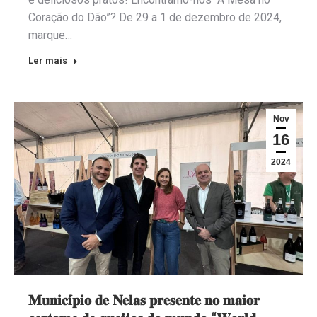
Coração do Dão”? De 29 a 1 de dezembro de 2024,
marque…
Ler mais
Nov
16
2024
𝐌𝐮𝐧𝐢𝐜𝐢́𝐩𝐢𝐨 𝐝𝐞 𝐍𝐞𝐥𝐚𝐬 𝐩𝐫𝐞𝐬𝐞𝐧𝐭𝐞 𝐧𝐨 𝐦𝐚𝐢𝐨𝐫