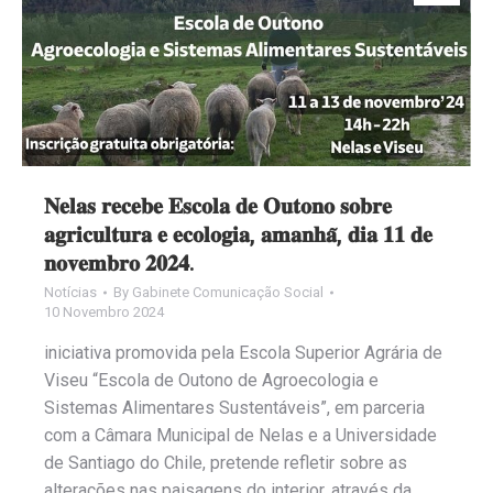
𝐍𝐞𝐥𝐚𝐬 𝐫𝐞𝐜𝐞𝐛𝐞 𝐄𝐬𝐜𝐨𝐥𝐚 𝐝𝐞 𝐎𝐮𝐭𝐨𝐧𝐨 𝐬𝐨𝐛𝐫𝐞
𝐚𝐠𝐫𝐢𝐜𝐮𝐥𝐭𝐮𝐫𝐚 𝐞 𝐞𝐜𝐨𝐥𝐨𝐠𝐢𝐚, 𝐚𝐦𝐚𝐧𝐡𝐚̃, 𝐝𝐢𝐚 𝟏𝟏 𝐝𝐞
𝐧𝐨𝐯𝐞𝐦𝐛𝐫𝐨 𝟐𝟎𝟐𝟒.
Notícias
By
Gabinete Comunicação Social
10 Novembro 2024
iniciativa promovida pela Escola Superior Agrária de
Viseu “Escola de Outono de Agroecologia e
Sistemas Alimentares Sustentáveis”, em parceria
com a Câmara Municipal de Nelas e a Universidade
de Santiago do Chile, pretende refletir sobre as
alterações nas paisagens do interior, através da