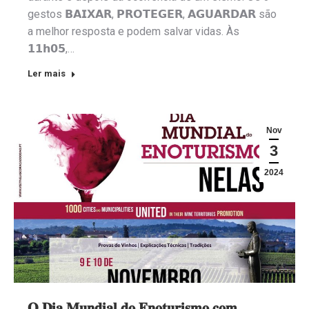
gestos 𝗕𝗔𝗜𝗫𝗔𝗥, 𝗣𝗥𝗢𝗧𝗘𝗚𝗘𝗥, 𝗔𝗚𝗨𝗔𝗥𝗗𝗔𝗥 são
a melhor resposta e podem salvar vidas. Às
𝟭𝟭𝗵𝟬𝟱,…
Ler mais
Nov
3
2024
𝐎 𝐃𝐢𝐚 𝐌𝐮𝐧𝐝𝐢𝐚𝐥 𝐝𝐨 𝐄𝐧𝐨𝐭𝐮𝐫𝐢𝐬𝐦𝐨 𝐜𝐨𝐦