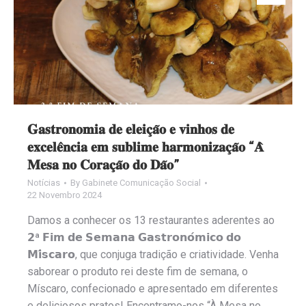
𝐆𝐚𝐬𝐭𝐫𝐨𝐧𝐨𝐦𝐢𝐚 𝐝𝐞 𝐞𝐥𝐞𝐢𝐜̧𝐚̃𝐨 𝐞 𝐯𝐢𝐧𝐡𝐨𝐬 𝐝𝐞
𝐞𝐱𝐜𝐞𝐥𝐞̂𝐧𝐜𝐢𝐚 𝐞𝐦 𝐬𝐮𝐛𝐥𝐢𝐦𝐞 𝐡𝐚𝐫𝐦𝐨𝐧𝐢𝐳𝐚𝐜̧𝐚̃𝐨 “𝐀̀
𝐌𝐞𝐬𝐚 𝐧𝐨 𝐂𝐨𝐫𝐚𝐜̧𝐚̃𝐨 𝐝𝐨 𝐃𝐚̃𝐨”
Notícias
By
Gabinete Comunicação Social
22 Novembro 2024
Damos a conhecer os 13 restaurantes aderentes ao
𝟮ª 𝗙𝗶𝗺 𝗱𝗲 𝗦𝗲𝗺𝗮𝗻𝗮 𝗚𝗮𝘀𝘁𝗿𝗼𝗻𝗼́𝗺𝗶𝗰𝗼 𝗱𝗼
𝗠𝗶́𝘀𝗰𝗮𝗿𝗼, que conjuga tradição e criatividade. Venha
saborear o produto rei deste fim de semana, o
Míscaro, confecionado e apresentado em diferentes
e deliciosos pratos! Encontramo-nos “À Mesa no