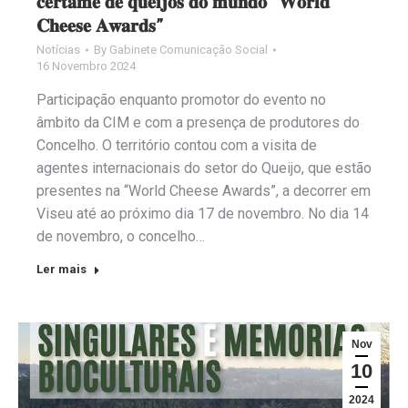
𝐜𝐞𝐫𝐭𝐚𝐦𝐞 𝐝𝐞 𝐪𝐮𝐞𝐢𝐣𝐨𝐬 𝐝𝐨 𝐦𝐮𝐧𝐝𝐨 “𝐖𝐨𝐫𝐥𝐝
𝐂𝐡𝐞𝐞𝐬𝐞 𝐀𝐰𝐚𝐫𝐝𝐬”
Notícias
By
Gabinete Comunicação Social
16 Novembro 2024
Participação enquanto promotor do evento no
âmbito da CIM e com a presença de produtores do
Concelho. O território contou com a visita de
agentes internacionais do setor do Queijo, que estão
presentes na “World Cheese Awards”, a decorrer em
Viseu até ao próximo dia 17 de novembro. No dia 14
de novembro, o concelho…
Ler mais
Nov
10
2024