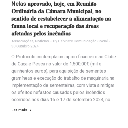
Nelas 𝐚𝐩𝐫𝐨𝐯𝐚𝐝𝐨, 𝐡𝐨𝐣𝐞, 𝐞𝐦 𝐑𝐞𝐮𝐧𝐢𝐚̃𝐨
𝐎𝐫𝐝𝐢𝐧𝐚́𝐫𝐢𝐚 𝐝𝐚 𝐂𝐚̂𝐦𝐚𝐫𝐚 𝐌𝐮𝐧𝐢𝐜𝐢𝐩𝐚𝐥, 𝐧𝐨
𝐬𝐞𝐧𝐭𝐢𝐝𝐨 𝐝𝐞 𝐫𝐞𝐬𝐭𝐚𝐛𝐞𝐥𝐞𝐜𝐞𝐫 𝐚 𝐚𝐥𝐢𝐦𝐞𝐧𝐭𝐚𝐜̧𝐚̃𝐨 𝐧𝐚
𝐟𝐚𝐮𝐧𝐚 𝐥𝐨𝐜𝐚𝐥 𝐞 𝐫𝐞𝐜𝐮𝐩𝐞𝐫𝐚𝐜̧𝐚̃𝐨 𝐝𝐚𝐬 𝐚́𝐫𝐞𝐚𝐬
𝐚𝐟𝐞𝐭𝐚𝐝𝐚𝐬 𝐩𝐞𝐥𝐨𝐬 𝐢𝐧𝐜𝐞̂𝐧𝐝𝐢𝐨𝐬
Associações
,
Notícias
By
Gabinete Comunicação Social
30 Outubro 2024
O Protocolo contempla um apoio financeiro ao Clube
de Caça e Pesca no valor de 1.500,00€ (mil e
quinhentos euros), para aquisição de sementes
gramíneas e execução do trabalho de maquinaria na
implementação de sementeiras, com vista a mitigar
os efeitos nefastos causados pelos incêndios
ocorridos nos dias 16 e 17 de setembro 2024, no…
Ler mais