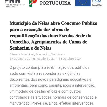
𝐌𝐮𝐧𝐢𝐜𝐢́𝐩𝐢𝐨 𝐝𝐞 𝐍𝐞𝐥𝐚𝐬 𝐚𝐛𝐫𝐞 𝐂𝐨𝐧𝐜𝐮𝐫𝐬𝐨 𝐏𝐮́𝐛𝐥𝐢𝐜𝐨
𝐩𝐚𝐫𝐚 𝐚 𝐞𝐱𝐞𝐜𝐮𝐜̧𝐚̃𝐨 𝐝𝐚𝐬 𝐨𝐛𝐫𝐚𝐬 𝐝𝐞
𝐫𝐞𝐪𝐮𝐚𝐥𝐢𝐟𝐢𝐜𝐚𝐜̧𝐚̃𝐨 𝐝𝐚𝐬 𝐝𝐮𝐚𝐬 𝐄𝐬𝐜𝐨𝐥𝐚𝐬 𝐒𝐞𝐝𝐞 𝐝𝐨
𝐂𝐨𝐧𝐜𝐞𝐥𝐡𝐨, 𝐀𝐠𝐫𝐮𝐩𝐚𝐦𝐞𝐧𝐭𝐨𝐬 𝐝𝐞 𝐂𝐚𝐧𝐚𝐬 𝐝𝐞
𝐒𝐞𝐧𝐡𝐨𝐫𝐢𝐦 𝐞 𝐝𝐞 𝐍𝐞𝐥𝐚𝐬
Câmara Municipal
,
Educação
,
Notícias
By
Gabinete Comunicação Social
31 Outubro 2024
O projeto contempla a reabilitação dos edifícios
sede com vista a responder às exigências
decorrentes dos novos paradigmas educativos e
ambientais, bem como, garantir, após a intervenção,
um modelo de gestão eficaz e com custos
controlados às situações normais de conservação e
manutenção. Prevê-se, ainda, efetuar intervenções