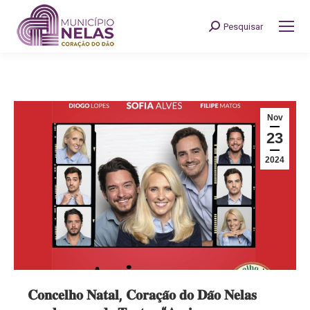
Pesquisar
Search:
Nov
23
2024
𝐂𝐨𝐧𝐜𝐞𝐥𝐡𝐨 𝐍𝐚𝐭𝐚𝐥, 𝐂𝐨𝐫𝐚𝐜̧𝐚̃𝐨 𝐝𝐨 𝐃𝐚̃𝐨 𝐍𝐞𝐥𝐚𝐬