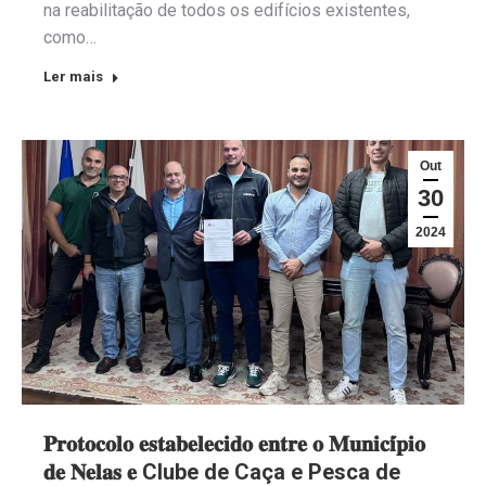
na reabilitação de todos os edifícios existentes,
como…
Ler mais
Out
30
2024
𝐏𝐫𝐨𝐭𝐨𝐜𝐨𝐥𝐨 𝐞𝐬𝐭𝐚𝐛𝐞𝐥𝐞𝐜𝐢𝐝𝐨 𝐞𝐧𝐭𝐫𝐞 𝐨 𝐌𝐮𝐧𝐢𝐜𝐢́𝐩𝐢𝐨
𝐝𝐞 𝐍𝐞𝐥𝐚𝐬 𝐞 Clube de Caça e Pesca de