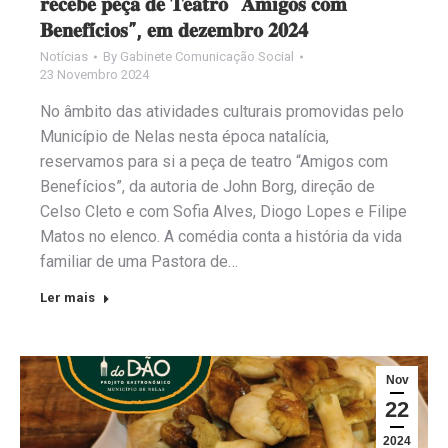
𝐫𝐞𝐜𝐞𝐛𝐞 𝐩𝐞𝐜̧𝐚 𝐝𝐞 𝐓𝐞𝐚𝐭𝐫𝐨 “𝐀𝐦𝐢𝐠𝐨𝐬 𝐜𝐨𝐦
𝐁𝐞𝐧𝐞𝐟𝐢́𝐜𝐢𝐨𝐬”, 𝐞𝐦 𝐝𝐞𝐳𝐞𝐦𝐛𝐫𝐨 𝟐𝟎𝟐𝟒
Notícias
By
Gabinete Comunicação Social
23 Novembro 2024
No âmbito das atividades culturais promovidas pelo
Município de Nelas nesta época natalícia,
reservamos para si a peça de teatro “Amigos com
Benefícios”, da autoria de John Borg, direção de
Celso Cleto e com Sofia Alves, Diogo Lopes e Filipe
Matos no elenco. A comédia conta a história da vida
familiar de uma Pastora de…
Ler mais
Nov
22
2024