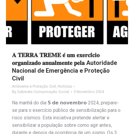
𝐀 𝐓𝐄𝐑𝐑𝐀 𝐓𝐑𝐄𝐌𝐄 𝐞́ 𝐮𝐦 𝐞𝐱𝐞𝐫𝐜𝐢́𝐜𝐢𝐨
𝐨𝐫𝐠𝐚𝐧𝐢𝐳𝐚𝐝𝐨 𝐚𝐧𝐮𝐚𝐥𝐦𝐞𝐧𝐭𝐞 𝐩𝐞𝐥𝐚 Autoridade
Nacional de Emergência e Proteção
Civil
Ambiente e Proteção Civil
,
Notícias
By
Gabinete Comunicação Social
3 Novembro 2024
Na manhã do dia 𝟱 𝗱𝗲 𝗻𝗼𝘃𝗲𝗺𝗯𝗿𝗼 2024, prepare-
se para o exercício público de sensibilização para o
risco sísmico. Esta iniciativa pretende alertar e
sensibilizar a população sobre como agir antes,
durante e depois da ocorrência de um sismo. Os 3