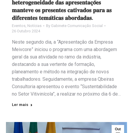
𝐡𝐞𝐭𝐞𝐫𝐨𝐠𝐞𝐧𝐞𝐢𝐝𝐚𝐝𝐞 𝐝𝐚𝐬 𝐚𝐩𝐫𝐞𝐬𝐞𝐧𝐭𝐚𝐜̧𝐨̃𝐞𝐬
𝐦𝐚𝐧𝐭𝐞𝐯𝐞 𝐨𝐬 𝐩𝐫𝐞𝐬𝐞𝐧𝐭𝐞𝐬 𝐜𝐚𝐭𝐢𝐯𝐚𝐝𝐨𝐬 𝐩𝐚𝐫𝐚 𝐚𝐬
𝐝𝐢𝐟𝐞𝐫𝐞𝐧𝐭𝐞𝐬 𝐭𝐞𝐦𝐚́𝐭𝐢𝐜𝐚𝐬 𝐚𝐛𝐨𝐫𝐝𝐚𝐝𝐚𝐬.
Eventos
,
Notícias
By
Gabinete Comunicação Social
26 Outubro 2024
Neste segundo dia, a “Apresentação da Empresa
Meivcore” iniciou o programa com uma abordagem
geral da sua atividade no ramo da indústria,
destacando a sua vertente de formação,
planeamento e método na integração de novos
trabalhadores. Seguidamente, a empresa Qbeiras
Consultoria apresentou o evento “Sustentabilidade
no Setor Vitivinícola”, a realizar no próximo dia 6 de…
Ler mais
Out