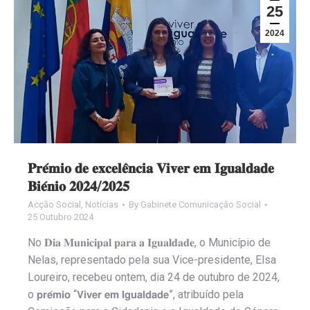
25
2024
𝐏𝐫𝐞́𝐦𝐢𝐨 𝐝𝐞 𝐞𝐱𝐜𝐞𝐥𝐞̂𝐧𝐜𝐢𝐚 𝐕𝐢𝐯𝐞𝐫 𝐞𝐦 𝐈𝐠𝐮𝐚𝐥𝐝𝐚𝐝𝐞
𝐁𝐢𝐞́𝐧𝐢𝐨 𝟐𝟎𝟐𝟒/𝟐𝟎𝟐𝟓
Acção Social
,
Notícias
By
Gabinete Comunicação Social
25 Outubro 2024
No 𝐃𝐢𝐚 𝐌𝐮𝐧𝐢𝐜𝐢𝐩𝐚𝐥 𝐩𝐚𝐫𝐚 𝐚 𝐈𝐠𝐮𝐚𝐥𝐝𝐚𝐝𝐞, o Município de
Nelas, representado pela sua Vice-presidente, Elsa
Loureiro, recebeu ontem, dia 24 de outubro de 2024,
o 𝗽𝗿𝗲́𝗺𝗶𝗼 “𝗩𝗶𝘃𝗲𝗿 𝗲𝗺 𝗜𝗴𝘂𝗮𝗹𝗱𝗮𝗱𝗲”, atribuído pela