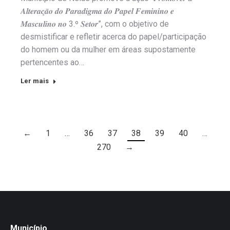
𝑨𝒍𝒕𝒆𝒓𝒂𝒄̧𝒂̃𝒐 𝒅𝒐 𝑷𝒂𝒓𝒂𝒅𝒊𝒈𝒎𝒂 𝒅𝒐 𝑷𝒂𝒑𝒆𝒍 𝑭𝒆𝒎𝒊𝒏𝒊𝒏𝒐 𝒆
𝑴𝒂𝒔𝒄𝒖𝒍𝒊𝒏𝒐 𝒏𝒐 3.º 𝑺𝒆𝒕𝒐𝒓”, com o objetivo de
desmistificar e refletir acerca do papel/participação
do homem ou da mulher em áreas supostamente
pertencentes ao…
Ler mais
←
1
…
36
37
38
39
40
…
270
→
Município