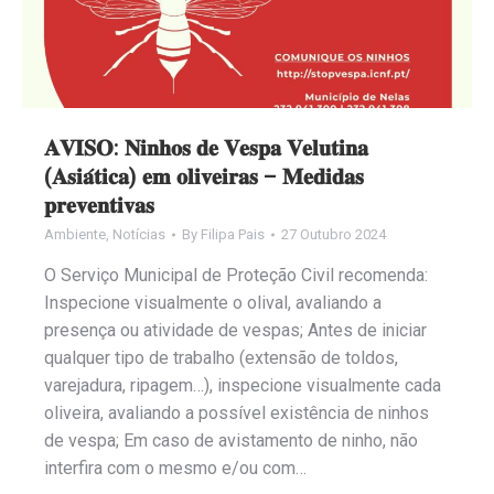
𝐀𝐕𝐈𝐒𝐎: 𝐍𝐢𝐧𝐡𝐨𝐬 𝐝𝐞 𝐕𝐞𝐬𝐩𝐚 𝐕𝐞𝐥𝐮𝐭𝐢𝐧𝐚
(𝐀𝐬𝐢𝐚́𝐭𝐢𝐜𝐚) 𝐞𝐦 𝐨𝐥𝐢𝐯𝐞𝐢𝐫𝐚𝐬 – 𝐌𝐞𝐝𝐢𝐝𝐚𝐬
𝐩𝐫𝐞𝐯𝐞𝐧𝐭𝐢𝐯𝐚𝐬
Ambiente
,
Notícias
By
Filipa Pais
27 Outubro 2024
O Serviço Municipal de Proteção Civil recomenda:
Inspecione visualmente o olival, avaliando a
presença ou atividade de vespas; Antes de iniciar
qualquer tipo de trabalho (extensão de toldos,
varejadura, ripagem…), inspecione visualmente cada
oliveira, avaliando a possível existência de ninhos
de vespa; Em caso de avistamento de ninho, não
interfira com o mesmo e/ou com…