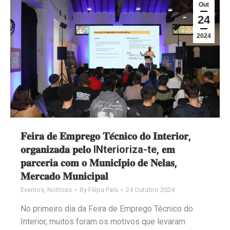
Out
24
2024
𝐅𝐞𝐢𝐫𝐚 𝐝𝐞 𝐄𝐦𝐩𝐫𝐞𝐠𝐨 𝐓𝐞́𝐜𝐧𝐢𝐜𝐨 𝐝𝐨 𝐈𝐧𝐭𝐞𝐫𝐢𝐨𝐫,
𝐨𝐫𝐠𝐚𝐧𝐢𝐳𝐚𝐝𝐚 𝐩𝐞𝐥𝐨 INterioriza-te, 𝐞𝐦
𝐩𝐚𝐫𝐜𝐞𝐫𝐢𝐚 𝐜𝐨𝐦 𝐨 𝐌𝐮𝐧𝐢𝐜𝐢́𝐩𝐢𝐨 𝐝𝐞 𝐍𝐞𝐥𝐚𝐬,
𝐌𝐞𝐫𝐜𝐚𝐝𝐨 𝐌𝐮𝐧𝐢𝐜𝐢𝐩𝐚𝐥
Eventos
,
Notícias
By
Filipa Pais
24 Outubro 2024
No primeiro dia da Feira de Emprego Técnico do
Interior, muitos foram os motivos que levaram