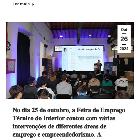
Ler mais
Out
26
2024
𝐍𝐨 𝐝𝐢𝐚 𝟐𝟓 𝐝𝐞 𝐨𝐮𝐭𝐮𝐛𝐫𝐨, 𝐚 𝐅𝐞𝐢𝐫𝐚 𝐝𝐞 𝐄𝐦𝐩𝐫𝐞𝐠𝐨
𝐓𝐞́𝐜𝐧𝐢𝐜𝐨 𝐝𝐨 𝐈𝐧𝐭𝐞𝐫𝐢𝐨𝐫 𝐜𝐨𝐧𝐭𝐨𝐮 𝐜𝐨𝐦 𝐯𝐚́𝐫𝐢𝐚𝐬
𝐢𝐧𝐭𝐞𝐫𝐯𝐞𝐧𝐜̧𝐨̃𝐞𝐬 𝐝𝐞 𝐝𝐢𝐟𝐞𝐫𝐞𝐧𝐭𝐞𝐬 𝐚́𝐫𝐞𝐚𝐬 𝐝𝐞
𝐞𝐦𝐩𝐫𝐞𝐠𝐨 𝐞 𝐞𝐦𝐩𝐫𝐞𝐞𝐧𝐝𝐞𝐝𝐨𝐫𝐢𝐬𝐦𝐨. 𝐀