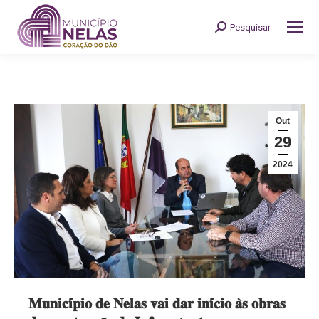
Pesquisar
Search:
Out
29
2024
𝐌𝐮𝐧𝐢𝐜𝐢́𝐩𝐢𝐨 𝐝𝐞 𝐍𝐞𝐥𝐚𝐬 𝐯𝐚𝐢 𝐝𝐚𝐫 𝐢𝐧𝐢́𝐜𝐢𝐨 𝐚̀𝐬 𝐨𝐛𝐫𝐚𝐬