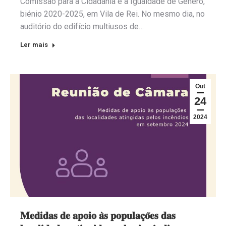
Comissão para a Cidadania e a Igualdade de Género,
biénio 2020-2025, em Vila de Rei. No mesmo dia, no
auditório do edifício multiusos de…
Ler mais
Out
24
2024
𝐌𝐞𝐝𝐢𝐝𝐚𝐬 𝐝𝐞 𝐚𝐩𝐨𝐢𝐨 𝐚̀𝐬 𝐩𝐨𝐩𝐮𝐥𝐚𝐜̧𝐨̃𝐞𝐬 𝐝𝐚𝐬