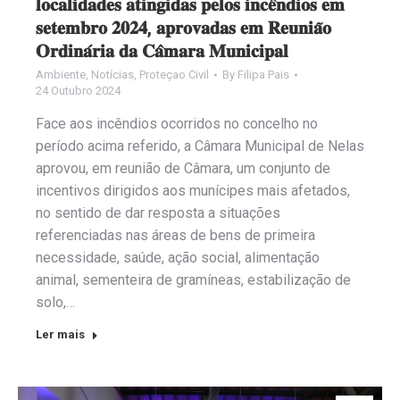
𝐥𝐨𝐜𝐚𝐥𝐢𝐝𝐚𝐝𝐞𝐬 𝐚𝐭𝐢𝐧𝐠𝐢𝐝𝐚𝐬 𝐩𝐞𝐥𝐨𝐬 𝐢𝐧𝐜𝐞̂𝐧𝐝𝐢𝐨𝐬 𝐞𝐦
𝐬𝐞𝐭𝐞𝐦𝐛𝐫𝐨 𝟐𝟎𝟐𝟒, 𝐚𝐩𝐫𝐨𝐯𝐚𝐝𝐚𝐬 𝐞𝐦 𝐑𝐞𝐮𝐧𝐢𝐚̃𝐨
𝐎𝐫𝐝𝐢𝐧𝐚́𝐫𝐢𝐚 𝐝𝐚 𝐂𝐚̂𝐦𝐚𝐫𝐚 𝐌𝐮𝐧𝐢𝐜𝐢𝐩𝐚𝐥
Ambiente
,
Notícias
,
Proteçao Civil
By
Filipa Pais
24 Outubro 2024
Face aos incêndios ocorridos no concelho no
período acima referido, a Câmara Municipal de Nelas
aprovou, em reunião de Câmara, um conjunto de
incentivos dirigidos aos munícipes mais afetados,
no sentido de dar resposta a situações
referenciadas nas áreas de bens de primeira
necessidade, saúde, ação social, alimentação
animal, sementeira de gramíneas, estabilização de
solo,…
Ler mais