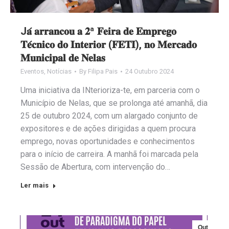
J𝐚́ 𝐚𝐫𝐫𝐚𝐧𝐜𝐨𝐮 𝐚 𝟐ª 𝐅𝐞𝐢𝐫𝐚 𝐝𝐞 𝐄𝐦𝐩𝐫𝐞𝐠𝐨
𝐓𝐞́𝐜𝐧𝐢𝐜𝐨 𝐝𝐨 𝐈𝐧𝐭𝐞𝐫𝐢𝐨𝐫 (𝐅𝐄𝐓𝐈), 𝐧𝐨 𝐌𝐞𝐫𝐜𝐚𝐝𝐨
𝐌𝐮𝐧𝐢𝐜𝐢𝐩𝐚𝐥 𝐝𝐞 𝐍𝐞𝐥𝐚𝐬
Eventos
,
Notícias
By
Filipa Pais
24 Outubro 2024
Uma iniciativa da INterioriza-te, em parceria com o
Município de Nelas, que se prolonga até amanhã, dia
25 de outubro 2024, com um alargado conjunto de
expositores e de ações dirigidas a quem procura
emprego, novas oportunidades e conhecimentos
para o início de carreira. A manhã foi marcada pela
Sessão de Abertura, com intervenção do…
Ler mais
Out