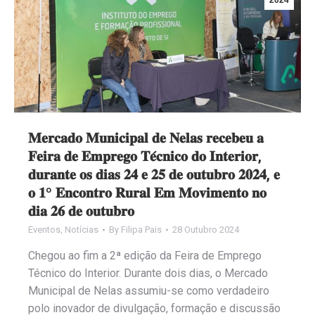
2024
𝐌𝐞𝐫𝐜𝐚𝐝𝐨 𝐌𝐮𝐧𝐢𝐜𝐢𝐩𝐚𝐥 𝐝𝐞 𝐍𝐞𝐥𝐚𝐬 𝐫𝐞𝐜𝐞𝐛𝐞𝐮 𝐚
𝐅𝐞𝐢𝐫𝐚 𝐝𝐞 𝐄𝐦𝐩𝐫𝐞𝐠𝐨 𝐓𝐞́𝐜𝐧𝐢𝐜𝐨 𝐝𝐨 𝐈𝐧𝐭𝐞𝐫𝐢𝐨𝐫,
𝐝𝐮𝐫𝐚𝐧𝐭𝐞 𝐨𝐬 𝐝𝐢𝐚𝐬 𝟐𝟒 𝐞 𝟐𝟓 𝐝𝐞 𝐨𝐮𝐭𝐮𝐛𝐫𝐨 𝟐𝟎𝟐𝟒, 𝐞
𝐨 𝟏º 𝐄𝐧𝐜𝐨𝐧𝐭𝐫𝐨 𝐑𝐮𝐫𝐚𝐥 𝐄𝐦 𝐌𝐨𝐯𝐢𝐦𝐞𝐧𝐭𝐨 𝐧𝐨
𝐝𝐢𝐚 𝟐𝟔 𝐝𝐞 𝐨𝐮𝐭𝐮𝐛𝐫𝐨
Eventos
,
Notícias
By
Filipa Pais
28 Outubro 2024
Chegou ao fim a 2ª edição da Feira de Emprego
Técnico do Interior. Durante dois dias, o Mercado
Municipal de Nelas assumiu-se como verdadeiro
polo inovador de divulgação, formação e discussão