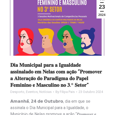
23
2024
𝐃𝐢𝐚 𝐌𝐮𝐧𝐢𝐜𝐢𝐩𝐚𝐥 𝐩𝐚𝐫𝐚 𝐚 𝐈𝐠𝐮𝐚𝐥𝐝𝐚𝐝𝐞
𝐚𝐬𝐬𝐢𝐧𝐚𝐥𝐚𝐝𝐨 𝐞𝐦 𝐍𝐞𝐥𝐚𝐬 𝐜𝐨𝐦 𝐚𝐜̧𝐚̃𝐨 “𝐏𝐫𝐨𝐦𝐨𝐯𝐞𝐫
𝐚 𝐀𝐥𝐭𝐞𝐫𝐚𝐜̧𝐚̃𝐨 𝐝𝐨 𝐏𝐚𝐫𝐚𝐝𝐢𝐠𝐦𝐚 𝐝𝐨 𝐏𝐚𝐩𝐞𝐥
𝐅𝐞𝐦𝐢𝐧𝐢𝐧𝐨 𝐞 𝐌𝐚𝐬𝐜𝐮𝐥𝐢𝐧𝐨 𝐧𝐨 𝟑.º 𝐒𝐞𝐭𝐨𝐫”
Desporto
,
Eventos
,
Notícias
By
Filipa Pais
23 Outubro 2024
𝗔𝗺𝗮𝗻𝗵𝗮̃, 𝟮𝟰 𝗱𝗲 𝗢𝘂𝘁𝘂𝗯𝗿𝗼, dia em que se
assinala o Dia Municipal para a Igualdade, o
Município de Nelas promove a ação “𝑷𝒓𝒐𝒎𝒐𝒗𝒆𝒓 𝒂