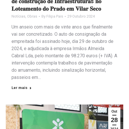
𝐝𝐞 𝐜𝐨𝐧𝐬𝐭𝐫𝐮𝐜̧𝐚̃𝐨 𝐝𝐞 𝐈𝐧𝐟𝐫𝐚𝐞𝐬𝐭𝐫𝐮𝐭𝐮𝐫𝐚s 𝐧𝐨
𝐋𝐨𝐭𝐞𝐚𝐦𝐞𝐧𝐭𝐨 𝐝𝐨 𝐏𝐫𝐚𝐝𝐨 𝐞𝐦 𝐕𝐢𝐥𝐚𝐫 𝐒𝐞𝐜𝐨
Notícias
,
Obras
By
Filipa Pais
29 Outubro 2024
Um anseio com mais de vinte anos que finalmente
vai ser concretizado. O auto de consignação da
empreitada foi assinado hoje, dia 29 de outubro de
2024, e adjudicada à empresa Irmãos Almeida
Cabral Lda, pelo montante de 98.270 euros (+ IVA). A
intervenção contempla trabalhos de pavimentação
do arruamento, incluindo sinalização horizontal,
passeios em…
Ler mais
Out
28