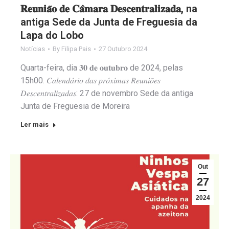
𝐑𝐞𝐮𝐧𝐢𝐚̃𝐨 𝐝𝐞 𝐂𝐚̂𝐦𝐚𝐫𝐚 𝐃𝐞𝐬𝐜𝐞𝐧𝐭𝐫𝐚𝐥𝐢𝐳𝐚𝐝𝐚, na
antiga Sede da Junta de Freguesia da
Lapa do Lobo
Notícias
By
Filipa Pais
27 Outubro 2024
Quarta-feira, dia 𝟑𝟎 𝐝𝐞 𝐨𝐮𝐭𝐮𝐛𝐫𝐨 de 2024, pelas
15h00. 𝐶𝑎𝑙𝑒𝑛𝑑𝑎́𝑟𝑖𝑜 𝑑𝑎𝑠 𝑝𝑟𝑜́𝑥𝑖𝑚𝑎𝑠 𝑅𝑒𝑢𝑛𝑖𝑜̃𝑒𝑠
𝐷𝑒𝑠𝑐𝑒𝑛𝑡𝑟𝑎𝑙𝑖𝑧𝑎𝑑𝑎𝑠: 27 de novembro Sede da antiga
Junta de Freguesia de Moreira
Ler mais
Out
27
2024