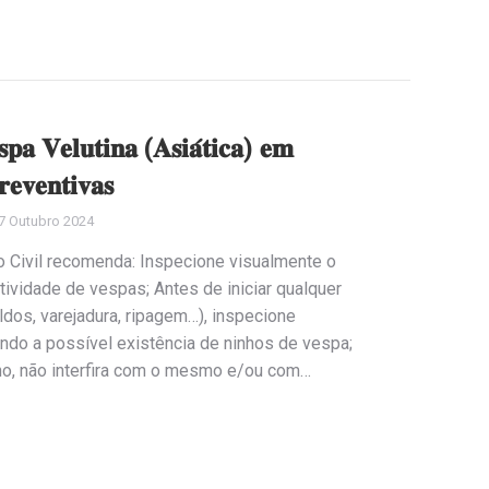
𝐚 𝐕𝐞𝐥𝐮𝐭𝐢𝐧𝐚 (𝐀𝐬𝐢𝐚́𝐭𝐢𝐜𝐚) 𝐞𝐦
𝐞𝐯𝐞𝐧𝐭𝐢𝐯𝐚𝐬
7 Outubro 2024
o Civil recomenda: Inspecione visualmente o
atividade de vespas; Antes de iniciar qualquer
ldos, varejadura, ripagem…), inspecione
iando a possível existência de ninhos de vespa;
ho, não interfira com o mesmo e/ou com…