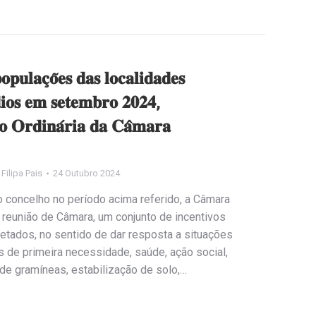
𝐩𝐮𝐥𝐚𝐜̧𝐨̃𝐞𝐬 𝐝𝐚𝐬 𝐥𝐨𝐜𝐚𝐥𝐢𝐝𝐚𝐝𝐞𝐬
𝐝𝐢𝐨𝐬 𝐞𝐦 𝐬𝐞𝐭𝐞𝐦𝐛𝐫𝐨 𝟐𝟎𝟐𝟒,
𝐨 𝐎𝐫𝐝𝐢𝐧𝐚́𝐫𝐢𝐚 𝐝𝐚 𝐂𝐚̂𝐦𝐚𝐫𝐚
y
Filipa Pais
24 Outubro 2024
o concelho no período acima referido, a Câmara
 reunião de Câmara, um conjunto de incentivos
etados, no sentido de dar resposta a situações
 de primeira necessidade, saúde, ação social,
de gramíneas, estabilização de solo,…