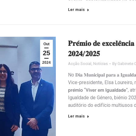
Ler mais
𝐏𝐫𝐞́𝐦𝐢𝐨 𝐝𝐞 𝐞𝐱𝐜𝐞𝐥𝐞̂𝐧𝐜𝐢
Out
25
𝟐𝟎𝟐𝟒/𝟐𝟎𝟐𝟓
2024
Acção Social
,
Notícias
By
Gabinete 
No 𝐃𝐢𝐚 𝐌𝐮𝐧𝐢𝐜𝐢𝐩𝐚𝐥 𝐩𝐚𝐫𝐚 𝐚 
Vice-presidente, Elsa Loureiro,
𝗽𝗿𝗲́𝗺𝗶𝗼 “𝗩𝗶𝘃𝗲𝗿 𝗲𝗺 𝗜𝗴𝘂𝗮𝗹
Igualdade de Género, biénio 20
auditório do edifício multiusos 
Ler mais