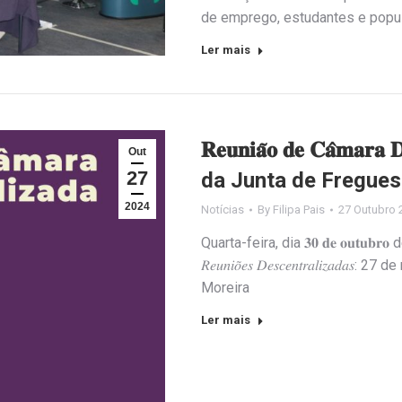
de emprego, estudantes e popul
Ler mais
𝐑𝐞𝐮𝐧𝐢𝐚̃𝐨 𝐝𝐞 𝐂𝐚̂𝐦𝐚𝐫
Out
27
da Junta de Fregues
2024
Notícias
By
Filipa Pais
27 Outubro 
Quarta-feira, dia 𝟑𝟎 𝐝𝐞 𝐨𝐮𝐭𝐮𝐛𝐫𝐨 de 
𝑅𝑒𝑢𝑛𝑖𝑜̃𝑒𝑠 𝐷𝑒𝑠𝑐𝑒𝑛𝑡𝑟𝑎𝑙𝑖
Moreira
Ler mais