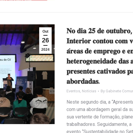
𝐍𝐨 𝐝𝐢𝐚 𝟐𝟓 𝐝𝐞 𝐨𝐮𝐭𝐮𝐛𝐫𝐨,
Out
26
𝐈𝐧𝐭𝐞𝐫𝐢𝐨𝐫 𝐜𝐨𝐧𝐭𝐨𝐮 𝐜𝐨𝐦 𝐯𝐚́
𝐚́𝐫𝐞𝐚𝐬 𝐝𝐞 𝐞𝐦𝐩𝐫𝐞𝐠𝐨 𝐞 
2024
𝐡𝐞𝐭𝐞𝐫𝐨𝐠𝐞𝐧𝐞𝐢𝐝𝐚𝐝𝐞 𝐝𝐚𝐬 𝐚
𝐩𝐫𝐞𝐬𝐞𝐧𝐭𝐞𝐬 𝐜𝐚𝐭𝐢𝐯𝐚𝐝𝐨𝐬 𝐩
𝐚𝐛𝐨𝐫𝐝𝐚𝐝𝐚𝐬.
Eventos
,
Notícias
By
Gabinete Comun
Neste segundo dia, a “Apresent
com uma abordagem geral da sua
sua vertente de formação, plan
trabalhadores. Seguidamente, a
evento “Sustentabilidade no Seto