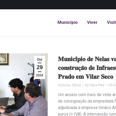
Município
Viver
Visi
Município
Viver
Visi
𝐌𝐮𝐧𝐢𝐜𝐢́𝐩𝐢𝐨 𝐝𝐞 𝐍𝐞𝐥𝐚𝐬 𝐯𝐚
Out
29
𝐜𝐨𝐧𝐬𝐭𝐫𝐮𝐜̧𝐚̃𝐨 𝐝𝐞 𝐈𝐧𝐟𝐫𝐚
𝐏𝐫𝐚𝐝𝐨 𝐞𝐦 𝐕𝐢𝐥𝐚𝐫 𝐒𝐞𝐜𝐨
2024
Notícias
,
Obras
By
Filipa Pais
29 O
Um anseio com mais de vinte ano
de consignação da empreitada fo
adjudicada à empresa Irmãos Al
euros (+ IVA). A intervenção co