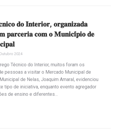
𝐧𝐢𝐜𝐨 𝐝𝐨 𝐈𝐧𝐭𝐞𝐫𝐢𝐨𝐫, 𝐨𝐫𝐠𝐚𝐧𝐢𝐳𝐚𝐝𝐚
𝐫𝐜𝐞𝐫𝐢𝐚 𝐜𝐨𝐦 𝐨 𝐌𝐮𝐧𝐢𝐜𝐢́𝐩𝐢𝐨 𝐝𝐞
𝐢𝐩𝐚𝐥
Outubro 2024
rego Técnico do Interior, muitos foram os
e pessoas a visitar o Mercado Municipal de
Municipal de Nelas, Joaquim Amaral, evidenciou
e tipo de iniciativa, enquanto evento agregador
ções de ensino e diferentes…