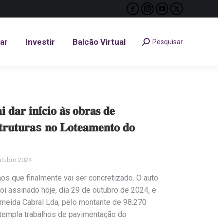
Facebook
Instagram
YouTube
X
tar
Investir
Balcão Virtual
Pesquisar
Search:
page
page
page
page
opens
opens
opens
opens
tar
Investir
Balcão Virtual
Pesquisar
Search:
in
in
in
in
new
new
new
new
window
window
window
window
 𝐝𝐚𝐫 𝐢𝐧𝐢́𝐜𝐢𝐨 𝐚̀𝐬 𝐨𝐛𝐫𝐚𝐬 𝐝𝐞
𝐬𝐭𝐫𝐮𝐭𝐮𝐫𝐚s 𝐧𝐨 𝐋𝐨𝐭𝐞𝐚𝐦𝐞𝐧𝐭𝐨 𝐝𝐨
utubro 2024
s que finalmente vai ser concretizado. O auto
i assinado hoje, dia 29 de outubro de 2024, e
meida Cabral Lda, pelo montante de 98.270
ntempla trabalhos de pavimentação do