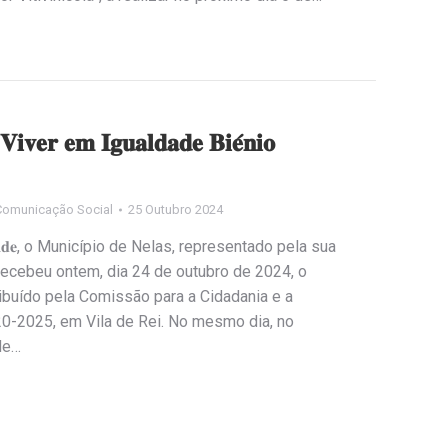
 𝐕𝐢𝐯𝐞𝐫 𝐞𝐦 𝐈𝐠𝐮𝐚𝐥𝐝𝐚𝐝𝐞 𝐁𝐢𝐞́𝐧𝐢𝐨
Comunicação Social
25 Outubro 2024
𝐈𝐠𝐮𝐚𝐥𝐝𝐚𝐝𝐞, o Município de Nelas, representado pela sua
 recebeu ontem, dia 24 de outubro de 2024, o
𝗱𝗮𝗱𝗲”, atribuído pela Comissão para a Cidadania e a
20-2025, em Vila de Rei. No mesmo dia, no
de…