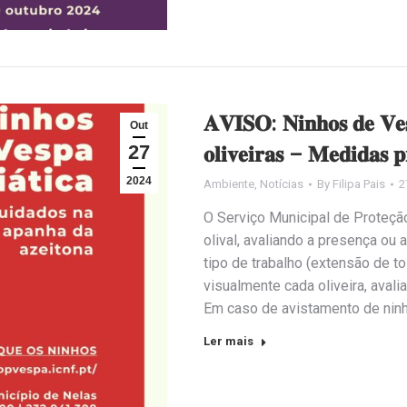
𝐀𝐕𝐈𝐒𝐎: 𝐍𝐢𝐧𝐡𝐨𝐬 𝐝𝐞 𝐕𝐞𝐬
Out
27
𝐨𝐥𝐢𝐯𝐞𝐢𝐫𝐚𝐬 – 𝐌𝐞𝐝𝐢𝐝𝐚𝐬 𝐩
2024
Ambiente
,
Notícias
By
Filipa Pais
2
O Serviço Municipal de Proteçã
olival, avaliando a presença ou 
tipo de trabalho (extensão de to
visualmente cada oliveira, aval
Em caso de avistamento de nin
Ler mais