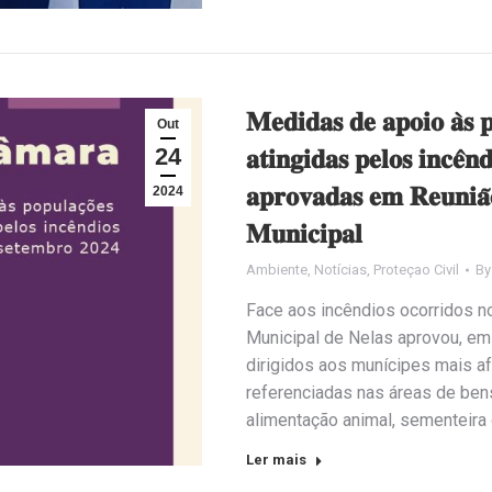
𝐌𝐞𝐝𝐢𝐝𝐚𝐬 𝐝𝐞 𝐚𝐩𝐨𝐢𝐨 𝐚̀𝐬 𝐩𝐨
Out
24
𝐚𝐭𝐢𝐧𝐠𝐢𝐝𝐚𝐬 𝐩𝐞𝐥𝐨𝐬 𝐢𝐧𝐜𝐞̂
𝐚𝐩𝐫𝐨𝐯𝐚𝐝𝐚𝐬 𝐞𝐦 𝐑𝐞𝐮𝐧𝐢𝐚̃
2024
𝐌𝐮𝐧𝐢𝐜𝐢𝐩𝐚𝐥
Ambiente
,
Notícias
,
Proteçao Civil
B
Face aos incêndios ocorridos n
Municipal de Nelas aprovou, em
dirigidos aos munícipes mais af
referenciadas nas áreas de bens
alimentação animal, sementeira 
Ler mais