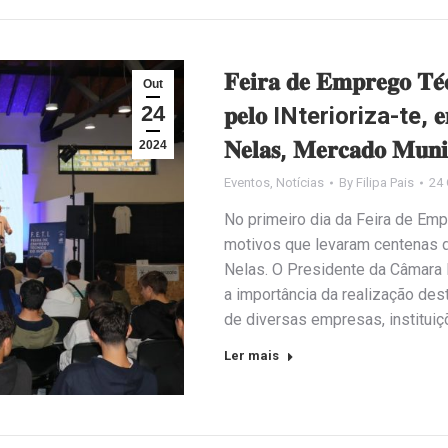
𝐅𝐞𝐢𝐫𝐚 𝐝𝐞 𝐄𝐦𝐩𝐫𝐞𝐠𝐨 𝐓𝐞́𝐜
Out
24
𝐩𝐞𝐥𝐨 INterioriza-te, 𝐞𝐦 𝐩
𝐍𝐞𝐥𝐚𝐬, 𝐌𝐞𝐫𝐜𝐚𝐝𝐨 𝐌𝐮𝐧𝐢
2024
Eventos
,
Notícias
By
Filipa Pais
24 
No primeiro dia da Feira de Emp
motivos que levaram centenas d
Nelas. O Presidente da Câmara 
a importância da realização dest
de diversas empresas, institui
Ler mais