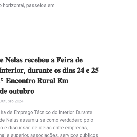
ão horizontal, passeios em…
 𝐍𝐞𝐥𝐚𝐬 𝐫𝐞𝐜𝐞𝐛𝐞𝐮 𝐚 𝐅𝐞𝐢𝐫𝐚 𝐝𝐞
𝐧𝐭𝐞𝐫𝐢𝐨𝐫, 𝐝𝐮𝐫𝐚𝐧𝐭𝐞 𝐨𝐬 𝐝𝐢𝐚𝐬 𝟐𝟒 𝐞 𝟐𝟓
𝟏º 𝐄𝐧𝐜𝐨𝐧𝐭𝐫𝐨 𝐑𝐮𝐫𝐚𝐥 𝐄𝐦
𝐝𝐞 𝐨𝐮𝐭𝐮𝐛𝐫𝐨
Outubro 2024
ira de Emprego Técnico do Interior. Durante
 de Nelas assumiu-se como verdadeiro polo
ão e discussão de ideias entre empresas,
nal e superior, associações, serviços públicos