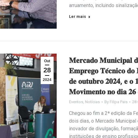
arruamento, incluindo sinalizaç
Ler mais
𝐌𝐞𝐫𝐜𝐚𝐝𝐨 𝐌𝐮𝐧𝐢𝐜𝐢𝐩𝐚𝐥 𝐝
Out
28
𝐄𝐦𝐩𝐫𝐞𝐠𝐨 𝐓𝐞́𝐜𝐧𝐢𝐜𝐨 𝐝𝐨 𝐈
𝐝𝐞 𝐨𝐮𝐭𝐮𝐛𝐫𝐨 𝟐𝟎𝟐𝟒, 𝐞 𝐨 
2024
𝐌𝐨𝐯𝐢𝐦𝐞𝐧𝐭𝐨 𝐧𝐨 𝐝𝐢𝐚 𝟐𝟔 
Eventos
,
Notícias
By
Filipa Pais
28 
Chegou ao fim a 2ª edição da Fe
dois dias, o Mercado Municipal
inovador de divulgação, formaç
instituições de ensino profissio