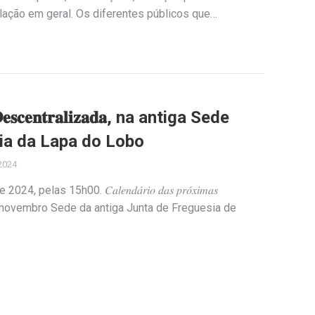
ação em geral. Os diferentes públicos que…
𝐚 𝐃𝐞𝐬𝐜𝐞𝐧𝐭𝐫𝐚𝐥𝐢𝐳𝐚𝐝𝐚, na antiga Sede
ia da Lapa do Lobo
2024
2024, pelas 15h00. 𝐶𝑎𝑙𝑒𝑛𝑑𝑎́𝑟𝑖𝑜 𝑑𝑎𝑠 𝑝𝑟𝑜́𝑥𝑖𝑚𝑎𝑠
𝑎𝑑𝑎𝑠: 27 de novembro Sede da antiga Junta de Freguesia de