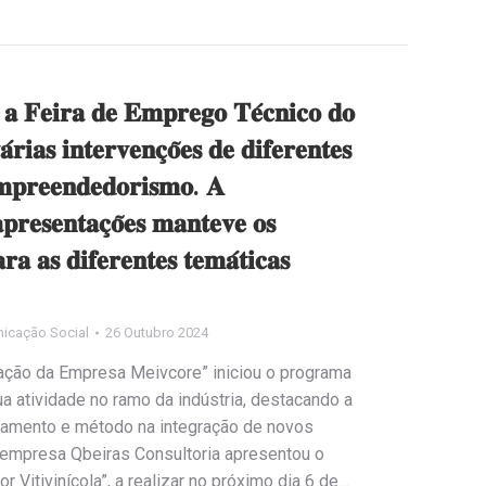
 𝐚 𝐅𝐞𝐢𝐫𝐚 𝐝𝐞 𝐄𝐦𝐩𝐫𝐞𝐠𝐨 𝐓𝐞́𝐜𝐧𝐢𝐜𝐨 𝐝𝐨
𝐫𝐢𝐚𝐬 𝐢𝐧𝐭𝐞𝐫𝐯𝐞𝐧𝐜̧𝐨̃𝐞𝐬 𝐝𝐞 𝐝𝐢𝐟𝐞𝐫𝐞𝐧𝐭𝐞𝐬
𝐦𝐩𝐫𝐞𝐞𝐧𝐝𝐞𝐝𝐨𝐫𝐢𝐬𝐦𝐨. 𝐀
𝐩𝐫𝐞𝐬𝐞𝐧𝐭𝐚𝐜̧𝐨̃𝐞𝐬 𝐦𝐚𝐧𝐭𝐞𝐯𝐞 𝐨𝐬
𝐫𝐚 𝐚𝐬 𝐝𝐢𝐟𝐞𝐫𝐞𝐧𝐭𝐞𝐬 𝐭𝐞𝐦𝐚́𝐭𝐢𝐜𝐚𝐬
icação Social
26 Outubro 2024
ação da Empresa Meivcore” iniciou o programa
 atividade no ramo da indústria, destacando a
eamento e método na integração de novos
 empresa Qbeiras Consultoria apresentou o
r Vitivinícola”, a realizar no próximo dia 6 de…