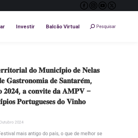
Facebook
Instagram
YouTube
X
tar
Investir
Balcão Virtual
Pesquisar
Search:
page
page
page
page
opens
opens
opens
opens
tar
Investir
Balcão Virtual
Pesquisar
Search:
in
in
in
in
new
new
new
new
window
window
window
window
𝐫𝐢𝐭𝐨𝐫𝐢𝐚𝐥 𝐝𝐨 𝐌𝐮𝐧𝐢𝐜𝐢́𝐩𝐢𝐨 𝐝𝐞 𝐍𝐞𝐥𝐚𝐬
 𝐝𝐞 𝐆𝐚𝐬𝐭𝐫𝐨𝐧𝐨𝐦𝐢𝐚 𝐝𝐞 𝐒𝐚𝐧𝐭𝐚𝐫𝐞́𝐦,
𝐫𝐨 𝟐𝟎𝟐𝟒, 𝐚 𝐜𝐨𝐧𝐯𝐢𝐭𝐞 𝐝𝐚 𝐀𝐌𝐏𝐕 –
𝐢́𝐩𝐢𝐨𝐬 𝐏𝐨𝐫𝐭𝐮𝐠𝐮𝐞𝐬𝐞𝐬 𝐝𝐨 𝐕𝐢𝐧𝐡𝐨
Outubro 2024
estival mais antigo do país, o que de melhor se