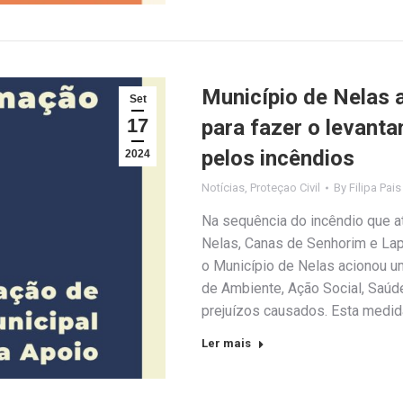
Município de Nelas 
Set
17
para fazer o levant
pelos incêndios
2024
Notícias
,
Proteçao Civil
By
Filipa Pais
Na sequência do incêndio que a
Nelas, Canas de Senhorim e Lapa
o Município de Nelas acionou u
de Ambiente, Ação Social, Saúd
prejuízos causados. Esta medi
Ler mais