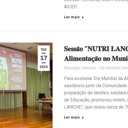
AICEP…
Ler mais
𝐒𝐞𝐬𝐬𝐚̃𝐨 “𝐍𝐔𝐓𝐑𝐈 𝐋𝐀𝐍𝐂
Out
17
𝐀𝐥𝐢𝐦𝐞𝐧𝐭𝐚𝐜̧𝐚̃𝐨 𝐧𝐨 𝐌𝐮𝐧𝐢
2024
Educação
,
Notícias
By
Gabinete Com
Para assinalar Dia Mundial da 
saudáveis junto da Comunidade
preparação de lanches salutares
de Educação, promoveu ontem, 
LANCHE”, que reuniu cerca de 7
Ler mais