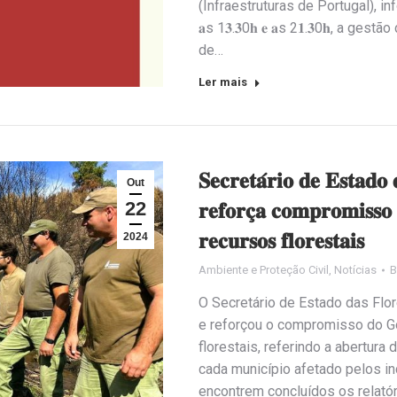
(Infraestruturas de Portugal), informa
𝐚s 1𝟑.𝟑0𝐡 𝐞 𝐚s 2𝟏.𝟑0𝐡, a g
de…
Ler mais
𝐒𝐞𝐜𝐫𝐞𝐭𝐚́𝐫𝐢𝐨 𝐝𝐞 𝐄𝐬𝐭𝐚𝐝𝐨 
Out
22
𝐫𝐞𝐟𝐨𝐫𝐜̧𝐚 𝐜𝐨𝐦𝐩𝐫𝐨𝐦𝐢𝐬𝐬𝐨 
𝐫𝐞𝐜𝐮𝐫𝐬𝐨𝐬 𝐟𝐥𝐨𝐫𝐞𝐬𝐭𝐚𝐢𝐬
2024
Ambiente e Proteção Civil
,
Notícias
O Secretário de Estado das Flor
e reforçou o compromisso do G
florestais, referindo a abertur
cada município afetado pelos 
encontrem concluídos os relató