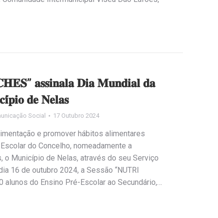
𝐄𝐒” 𝐚𝐬𝐬𝐢𝐧𝐚𝐥𝐚 𝐃𝐢𝐚 𝐌𝐮𝐧𝐝𝐢𝐚𝐥 𝐝𝐚
𝐢́𝐩𝐢𝐨 𝐝𝐞 𝐍𝐞𝐥𝐚𝐬
unicação Social
17 Outubro 2024
Alimentação e promover hábitos alimentares
 Escolar do Concelho, nomeadamente a
, o Município de Nelas, através do seu Serviço
dia 16 de outubro 2024, a Sessão “NUTRI
0 alunos do Ensino Pré-Escolar ao Secundário,…