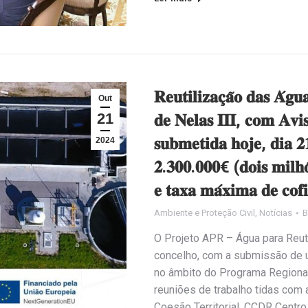
𝐑𝐞𝐮𝐭𝐢𝐥𝐢𝐳𝐚𝐜̧𝐚̃𝐨 𝐝𝐚𝐬 𝐀́𝐠
Out
21
𝐝𝐞 𝐍𝐞𝐥𝐚𝐬 𝐈𝐈𝐈, 𝐜𝐨𝐦 𝐀𝐯𝐢
𝐬𝐮𝐛𝐦𝐞𝐭𝐢𝐝𝐚 𝐡𝐨𝐣𝐞, 𝐝𝐢𝐚 
2024
𝟐.𝟑𝟎𝟎.𝟎𝟎𝟎€ (𝐝𝐨𝐢𝐬 𝐦𝐢𝐥𝐡𝐨̃
𝐞 𝐭𝐚𝐱𝐚 𝐦𝐚́𝐱𝐢𝐦𝐚 𝐝𝐞 𝐜𝐨
Ambiente e Proteção Civil
,
Notícias
O Projeto APR – Água para Reuti
concelho, com a submissão de u
no âmbito do Programa Regional
reuniões de trabalho tidas com
Coesão Territorial, CCDR Centr