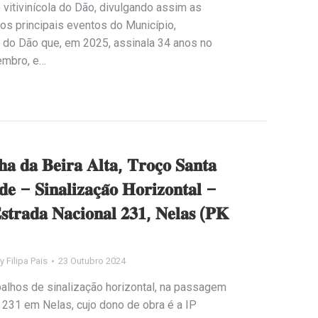
vitivinícola do Dão, divulgando assim as
 os principais eventos do Município,
 do Dão que, em 2025, assinala 34 anos no
embro, e…
𝐡𝐚 𝐝𝐚 𝐁𝐞𝐢𝐫𝐚 𝐀𝐥𝐭𝐚, 𝐓𝐫𝐨𝐜̧𝐨 𝐒𝐚𝐧𝐭𝐚
 – 𝐒𝐢𝐧𝐚𝐥𝐢𝐳𝐚𝐜̧𝐚̃𝐨 𝐇𝐨𝐫𝐢𝐳𝐨𝐧𝐭𝐚𝐥 –
𝐬𝐭𝐫𝐚𝐝𝐚 𝐍𝐚𝐜𝐢𝐨𝐧𝐚𝐥 𝟐𝟑𝟏, 𝐍𝐞𝐥𝐚𝐬 (𝐏𝐊
By
Filipa Pais
23 Outubro 2024
alhos de sinalização horizontal, na passagem
 231 em Nelas, cujo dono de obra é a IP