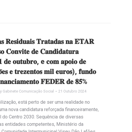
𝐮𝐚𝐬 𝐑𝐞𝐬𝐢𝐝𝐮𝐚𝐢𝐬 𝐓𝐫𝐚𝐭𝐚𝐝𝐚𝐬 𝐧𝐚 𝐄𝐓𝐀𝐑
𝐨 𝐂𝐨𝐧𝐯𝐢𝐭𝐞 𝐝𝐞 𝐂𝐚𝐧𝐝𝐢𝐝𝐚𝐭𝐮𝐫𝐚
𝟏 𝐝𝐞 𝐨𝐮𝐭𝐮𝐛𝐫𝐨, e 𝐜𝐨𝐦 𝐚𝐩𝐨𝐢𝐨 𝐝𝐞
𝐞𝐬 𝐞 𝐭𝐫𝐞𝐳𝐞𝐧𝐭𝐨𝐬 𝐦𝐢𝐥 𝐞𝐮𝐫𝐨𝐬), 𝐟𝐮𝐧𝐝𝐨
𝐟𝐢𝐧𝐚𝐧𝐜𝐢𝐚𝐦𝐞𝐧𝐭𝐨 𝐅𝐄𝐃𝐄𝐑 𝐝𝐞 𝟖𝟓%
By
Gabinete Comunicação Social
21 Outubro 2024
lização, está perto de ser uma realidade no
ma nova candidatura reforçada financeiramente,
 do Centro 2030. Sequência de diversas
 as entidades competentes, Ministério da
o, Comunidade Intermunicipal Viseu Dão Lafões,