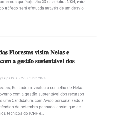
mos que 𝐡o𝐣e, 𝐝i𝐚 𝟐3 d𝐞 𝐨u𝐭u𝐛r𝐨 𝟐0𝟐4, 𝐞n𝐭r𝐞
estão do tráfego será efetuada através de um desvio
𝐚𝐬 𝐅𝐥𝐨𝐫𝐞𝐬𝐭𝐚𝐬 𝐯𝐢𝐬𝐢𝐭𝐚 𝐍𝐞𝐥𝐚𝐬 𝐞
𝐨𝐦 𝐚 𝐠𝐞𝐬𝐭𝐚̃𝐨 𝐬𝐮𝐬𝐭𝐞𝐧𝐭𝐚́𝐯𝐞𝐥 𝐝𝐨𝐬
By
Filipa Pais
22 Outubro 2024
estas, Rui Ladeira, visitou o concelho de Nelas
overno com a gestão sustentável dos recursos
a de uma Candidatura, com Aviso personalizado a
incêndios de setembro passado, assim que se
rios técnicos do ICNF e…