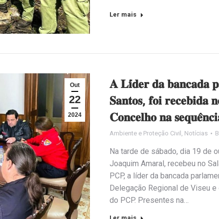
Ler mais
𝐀 𝐋𝐢́𝐝𝐞𝐫 𝐝𝐚 𝐛𝐚𝐧𝐜𝐚𝐝𝐚 
Out
22
𝐒𝐚𝐧𝐭𝐨𝐬, 𝐟𝐨𝐢 𝐫𝐞𝐜𝐞𝐛𝐢𝐝𝐚 
𝐂𝐨𝐧𝐜𝐞𝐥𝐡𝐨 𝐧𝐚 𝐬𝐞𝐪𝐮𝐞̂𝐧𝐜𝐢
2024
Ambiente e Proteção Civil
,
Notícias
Na tarde de sábado, dia 19 de o
Joaquim Amaral, recebeu no Sa
PCP, a líder da bancada parlame
Delegação Regional de Viseu e
do PCP. Presentes na…
Ler mais