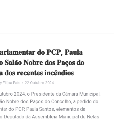
𝐚𝐫𝐥𝐚𝐦𝐞𝐧𝐭𝐚𝐫 𝐝𝐨 𝐏𝐂𝐏, 𝐏𝐚𝐮𝐥𝐚
𝐨 𝐒𝐚𝐥𝐚̃𝐨 𝐍𝐨𝐛𝐫𝐞 𝐝𝐨𝐬 𝐏𝐚𝐜̧𝐨𝐬 𝐝𝐨
 𝐝𝐨𝐬 𝐫𝐞𝐜𝐞𝐧𝐭𝐞𝐬 𝐢𝐧𝐜𝐞̂𝐧𝐝𝐢𝐨𝐬
By
Filipa Pais
22 Outubro 2024
utubro 2024, o Presidente da Câmara Municipal,
lão Nobre dos Paços do Concelho, a pedido do
ntar do PCP, Paula Santos, elementos da
 o Deputado da Assembleia Municipal de Nelas