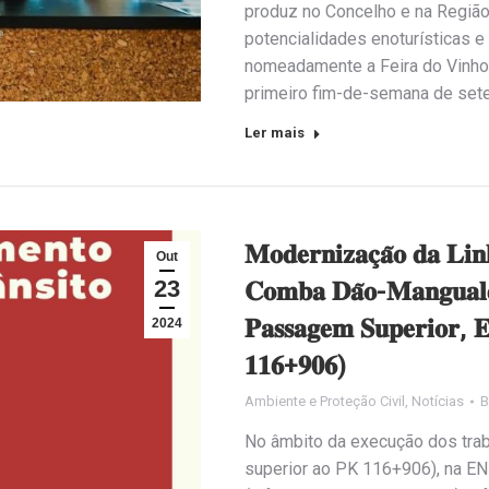
produz no Concelho e na Região 
potencialidades enoturísticas e
nomeadamente a Feira do Vinho
primeiro fim-de-semana de set
Ler mais
𝐌𝐨𝐝𝐞𝐫𝐧𝐢𝐳𝐚𝐜̧𝐚̃𝐨 𝐝𝐚 𝐋𝐢𝐧
Out
23
𝐂𝐨𝐦𝐛𝐚 𝐃𝐚̃𝐨-𝐌𝐚𝐧𝐠𝐮𝐚𝐥𝐝
𝐏𝐚𝐬𝐬𝐚𝐠𝐞𝐦 𝐒𝐮𝐩𝐞𝐫𝐢𝐨𝐫, 𝐄
2024
𝟏𝟏𝟔+𝟗𝟎𝟔)
Ambiente e Proteção Civil
,
Notícias
No âmbito da execução dos trab
superior ao PK 116+906), na EN