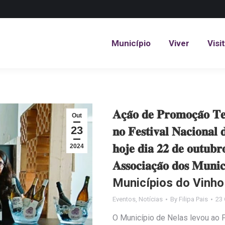
Município
Viver
Visi
Município
Viver
Visi
𝐀𝐜̧𝐚̃𝐨 𝐝𝐞 𝐏𝐫𝐨𝐦𝐨𝐜̧𝐚̃𝐨 𝐓𝐞
Out
23
𝐧𝐨 𝐅𝐞𝐬𝐭𝐢𝐯𝐚𝐥 𝐍𝐚𝐜𝐢𝐨𝐧𝐚𝐥
𝐡𝐨𝐣𝐞 𝐝𝐢𝐚 𝟐𝟐 𝐝𝐞 𝐨𝐮𝐭𝐮𝐛
2024
𝐀𝐬𝐬𝐨𝐜𝐢𝐚𝐜̧𝐚̃𝐨 𝐝𝐨𝐬 𝐌𝐮𝐧𝐢𝐜
Municípios do Vinho
Eventos
,
Notícias
By
Filipa Pais
23 
O Município de Nelas levou ao F