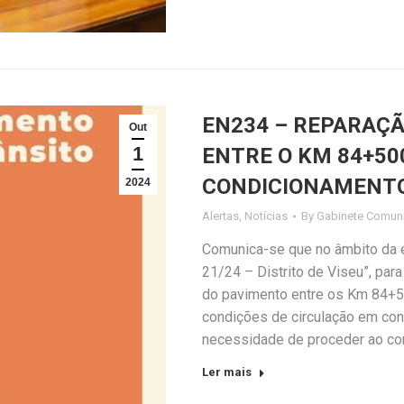
EN234 – REPARAÇ
Out
1
ENTRE O KM 84+500
CONDICIONAMENTO
2024
Alertas
,
Notícias
By
Gabinete Comuni
Comunica-se que no âmbito da 
21/24 – Distrito de Viseu”, para
do pavimento entre os Km 84+50
condições de circulação em cond
necessidade de proceder ao co
Ler mais