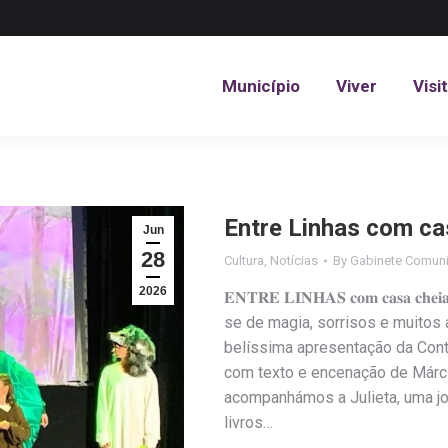
Município
Viver
Visi
Município
Viver
Visi
Entre Linhas com ca
Jun
28
Cultura
,
Notícias
By
Gabinete Comuni
2026
𝐄𝐍𝐓𝐑𝐄 𝐋𝐈𝐍𝐇𝐀𝐒 𝐜𝐨𝐦 𝐜𝐚𝐬
se de magia, sorrisos e muitos 
belíssima apresentação da Cont
com texto e encenação de Márc
acompanhámos a Julieta, uma jo
livros…