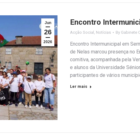
Encontro Intermunic
Jun
26
Acção Social
,
Notícias
By
Gabinete 
2026
Encontro Intermunicipal em Ser
de Nelas marcou presença no En
comitiva, acompanhada pela Ver
e alunos da Universidade Sénior
participantes de vários municí
Ler mais