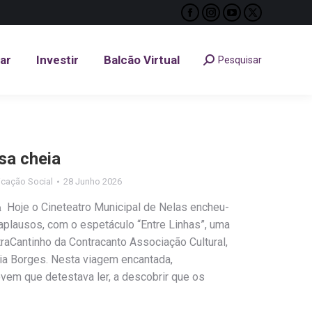
Facebook
Instagram
YouTube
X
tar
Investir
Balcão Virtual
Pesquisar
Search:
page
page
page
page
opens
opens
opens
opens
tar
Investir
Balcão Virtual
Pesquisar
Search:
in
in
in
in
new
new
new
new
window
window
window
window
sa cheia
cação Social
28 Junho 2026
 𝐜𝐡𝐞𝐢𝐚 Hoje o Cineteatro Municipal de Nelas encheu-
aplausos, com o espetáculo “Entre Linhas”, uma
raCantinho da Contracanto Associação Cultural,
ia Borges. Nesta viagem encantada,
vem que detestava ler, a descobrir que os