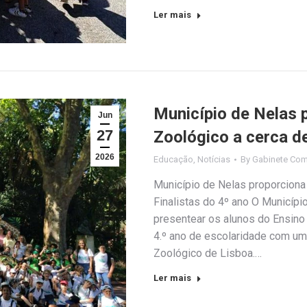
Ler mais
Município de Nelas 
Jun
27
Zoológico a cerca de
2026
Educação
,
Notícias
By
Gabinete Com
Município de Nelas proporciona
Finalistas do 4º ano O Município
presentear os alunos do Ensino
4.º ano de escolaridade com um
Zoológico de Lisboa.…
Ler mais