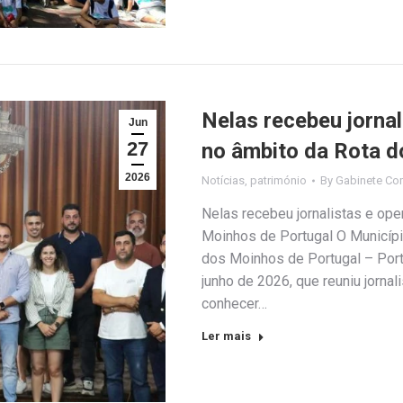
Nelas recebeu jornal
Jun
27
no âmbito da Rota d
2026
Notícias
,
património
By
Gabinete Co
Nelas recebeu jornalistas e ope
Moinhos de Portugal O Municípi
dos Moinhos de Portugal – Port
junho de 2026, que reuniu jornali
conhecer…
Ler mais