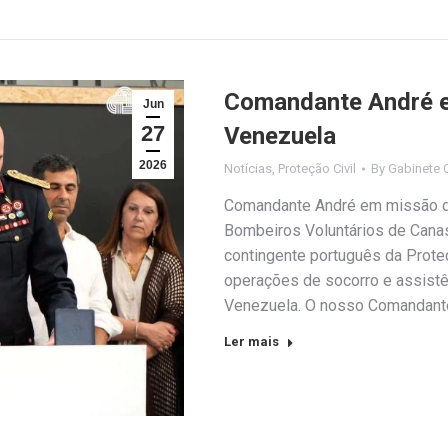
Comandante André e
Jun
27
Venezuela
2026
Notícias
,
Proteção Civil
By
Gabinete 
Comandante André em missão d
Bombeiros Voluntários de Canas 
contingente português da Proteç
operações de socorro e assistên
Venezuela. O nosso Comandante 
Ler mais