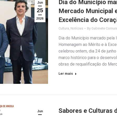
Dia do Município ma
Jun
25
Mercado Municipal 
Excelência do Cora
2026
Cultura
,
Notícias
By
Gabinete Comuni
Dia do Município marcado pela 
Homenagem ao Mérito e à Excel
celebrou ontem, dia 24 de junh
marco histórico para o desenvol
obras de requalificação do Mer
Ler mais
Sabores e Culturas
Jun