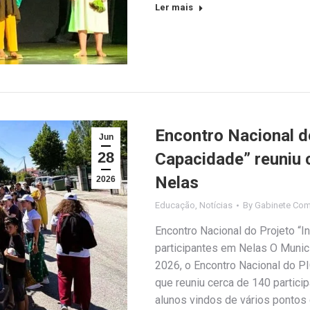
Ler mais
Encontro Nacional do
Jun
28
Capacidade” reuniu 
Nelas
2026
Educação
,
Notícias
By
Gabinete Com
Encontro Nacional do Projeto “I
participantes em Nelas O Municí
2026, o Encontro Nacional do PI
que reuniu cerca de 140 particip
alunos vindos de vários pontos 