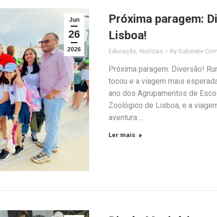
Próxima paragem: D
Jun
26
Lisboa!
2026
Educação
,
Notícias
By
Gabinete Com
Próxima paragem: Diversão! Rum
tocou e a viagem mais esperada
ano dos Agrupamentos de Escola
Zoológico de Lisboa, e a viagem
aventura.…
Ler mais