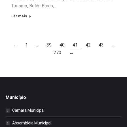
Turismo, Belén Barco,…
Ler mais
←
1
…
39
40
41
42
43
…
270
→
Município
Câmara Municipal
Assembleia Municipal