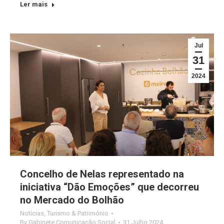
Ler mais
Jul
31
2024
Concelho de Nelas representado na
iniciativa “Dão Emoções” que decorreu
no Mercado do Bolhão
Notícias
,
Turismo & Património
By
Gabinete Comunicação Social
31 Julho 2024