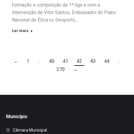
formação e competição da 1ª liga e com a
intervenção de Vitor Santos, Embaixador do Plano
Nacional de Ética no Desporto,…
Ler mais
←
1
…
40
41
42
43
44
…
270
→
Município
Câmara Municipal