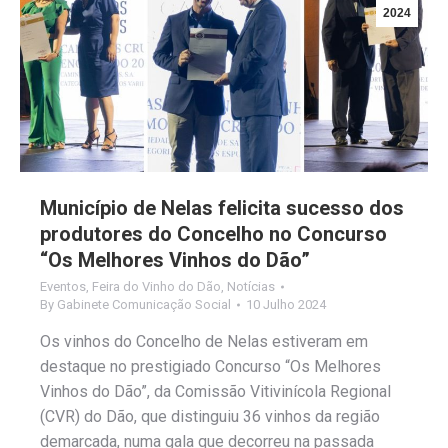
2024
Município de Nelas felicita sucesso dos
produtores do Concelho no Concurso
“Os Melhores Vinhos do Dão”
Eventos
,
Feira do Vinho do Dão
,
Notícias
By
Gabinete Comunicação Social
10 Julho 2024
Os vinhos do Concelho de Nelas estiveram em
destaque no prestigiado Concurso “Os Melhores
Vinhos do Dão”, da Comissão Vitivinícola Regional
(CVR) do Dão, que distinguiu 36 vinhos da região
demarcada, numa gala que decorreu na passada