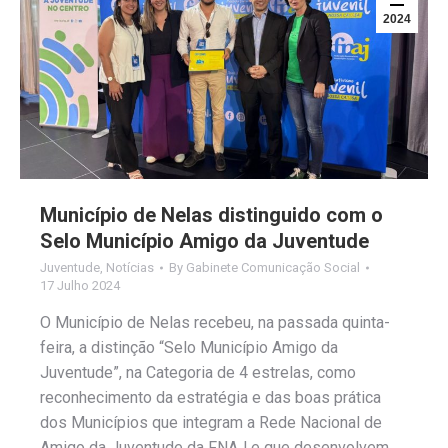
2024
Município de Nelas distinguido com o
Selo Município Amigo da Juventude
Juventude
,
Notícias
By
Gabinete Comunicação Social
17 Julho 2024
O Município de Nelas recebeu, na passada quinta-
feira, a distinção “Selo Município Amigo da
Juventude”, na Categoria de 4 estrelas, como
reconhecimento da estratégia e das boas prática
dos Municípios que integram a Rede Nacional de
Amigo da Juventude da FNAJ e que desenvolvem