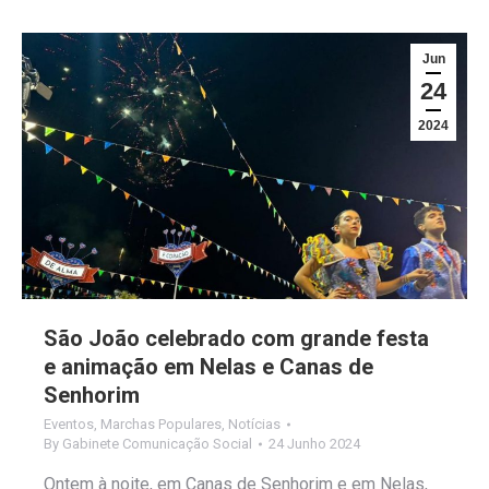
Jun
24
2024
São João celebrado com grande festa
e animação em Nelas e Canas de
Senhorim
Eventos
,
Marchas Populares
,
Notícias
By
Gabinete Comunicação Social
24 Junho 2024
Ontem à noite, em Canas de Senhorim e em Nelas,