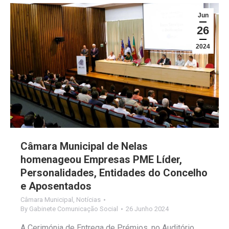
Jun
26
2024
Câmara Municipal de Nelas
homenageou Empresas PME Líder,
Personalidades, Entidades do Concelho
e Aposentados
Câmara Municipal
,
Notícias
By
Gabinete Comunicação Social
26 Junho 2024
A Cerimónia de Entrega de Prémios, no Auditório