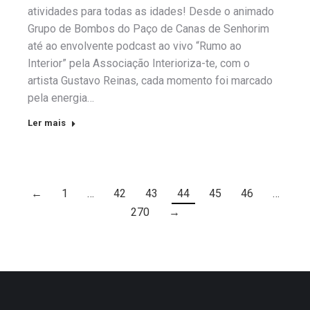
atividades para todas as idades! Desde o animado
Grupo de Bombos do Paço de Canas de Senhorim
até ao envolvente podcast ao vivo “Rumo ao
Interior” pela Associação Interioriza-te, com o
artista Gustavo Reinas, cada momento foi marcado
pela energia…
Ler mais
←
1
…
42
43
44
45
46
…
270
→