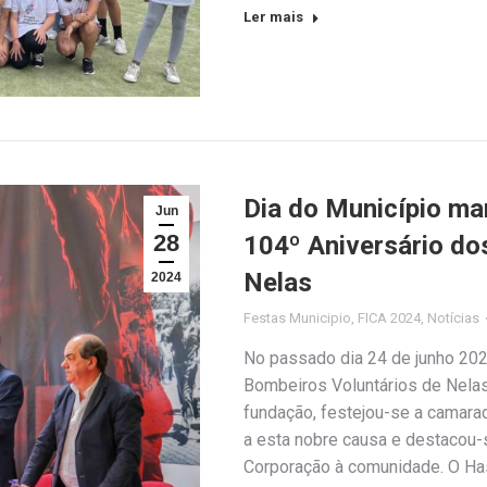
Ler mais
Dia do Município m
Jun
28
104º Aniversário do
Nelas
2024
Festas Municipio
,
FICA 2024
,
Notícias
No passado dia 24 de junho 202
Bombeiros Voluntários de Nela
fundação, festejou-se a cama
a esta nobre causa e destacou-
Corporação à comunidade. O Has