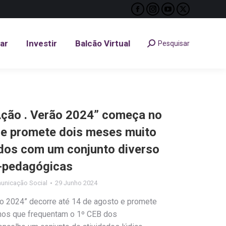
Facebook
Instagram
YouTube
X
tar
Investir
Balcão Virtual
Pesquisar
Search:
page
page
page
page
opens
opens
opens
opens
tar
Investir
Balcão Virtual
Pesquisar
Search:
in
in
in
in
new
new
new
new
window
window
window
window
Ação . Verão 2024” começa no
o e promete dois meses muito
idos com um conjunto diverso
o-pedagógicas
unicação Social
29 Junho 2024
ão 2024” decorre até 14 de agosto e promete
unos que frequentam o 1º CEB dos