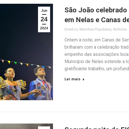
São João celebrado
Jun
24
em Nelas e Canas d
2024
Eventos
,
Marchas Populares
,
Notícias
Ontem à noite, em Canas de Se
brilharam com a celebração trad
empenho das associações locai
Município de Nelas estende a t
gratificante trabalho, um profu
Ler mais