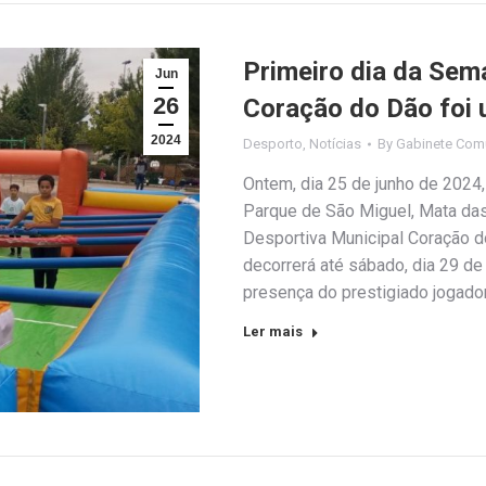
Primeiro dia da Sem
Jun
26
Coração do Dão foi
2024
Desporto
,
Notícias
By
Gabinete Com
Ontem, dia 25 de junho de 2024,
Parque de São Miguel, Mata das
Desportiva Municipal Coração d
decorrerá até sábado, dia 29 de
presença do prestigiado jogado
Ler mais