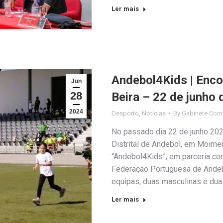
Ler mais
Andebol4Kids | Enco
Jun
28
Beira – 22 de junho
2024
Desporto
,
Notícias
By
Gabinete Com
No passado dia 22 de junho 2024
Distrital de Andebol, em Moimen
“Andebol4Kids”, em parceria co
Federação Portuguesa de Andebo
equipas, duas masculinas e duas
Ler mais