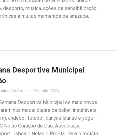
celho um conjunto de atividades lúdico-
, desporto, música, ações de sensibilização,
s únicas e muitos momentos de amizade,
ana Desportiva Municipal
ão
unicação Social
28 Junho 2024
a Semana Desportiva Municipal os mais novos
parem nas modalidades de ballet, insufláveis,
m), andebol, futebol, danças latinas e yoga
C Nelas Coração do Dão, Associação
Sport Lisboa e Nelas e ProStar. Fica o registo…