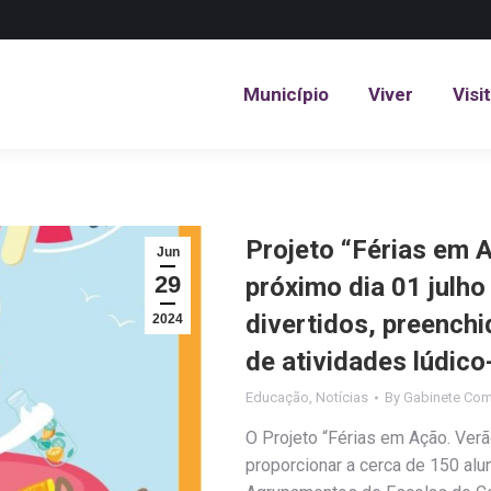
Município
Viver
Visi
Município
Viver
Visi
Projeto “Férias em 
Jun
29
próximo dia 01 julh
divertidos, preench
2024
de atividades lúdic
Educação
,
Notícias
By
Gabinete Com
O Projeto “Férias em Ação. Ver
proporcionar a cerca de 150 al