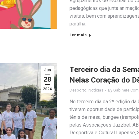
Agrupamentos de Escolas do Con
pedagógicas que junta animação
visitas, bem com aprendizagen
partilha…
Ler mais
Terceiro dia da Sem
Jun
28
Nelas Coração do D
2024
Desporto
,
Notícias
By
Gabinete Com
No terceiro dia da 2º edição d
tiveram oportunidade de partici
ténis de mesa, bungee (trampoli
pelas Associações Jazzbel, AB
Desportiva e Cultural Lapense, 