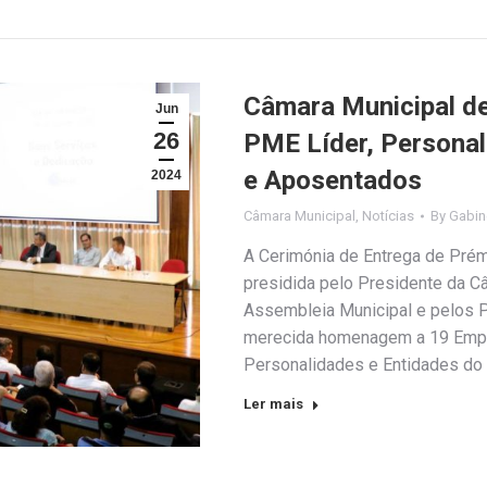
Câmara Municipal d
Jun
26
PME Líder, Personal
e Aposentados
2024
Câmara Municipal
,
Notícias
By
Gabin
A Cerimónia de Entrega de Prémi
presidida pelo Presidente da C
Assembleia Municipal e pelos P
merecida homenagem a 19 Empr
Personalidades e Entidades do 
Ler mais