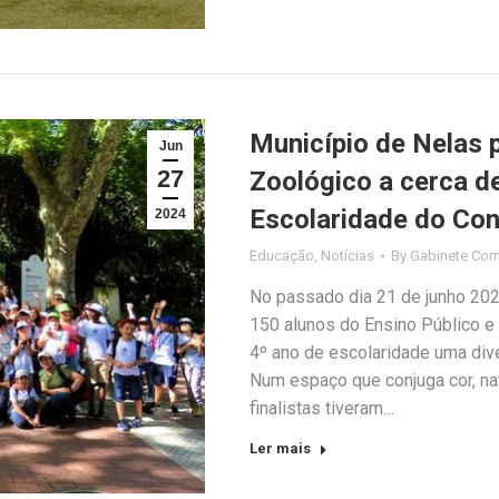
Município de Nelas 
Jun
27
Zoológico a cerca de
Escolaridade do Co
2024
Educação
,
Notícias
By
Gabinete Com
No passado dia 21 de junho 202
150 alunos do Ensino Público e
4º ano de escolaridade uma div
Num espaço que conjuga cor, na
finalistas tiveram…
Ler mais