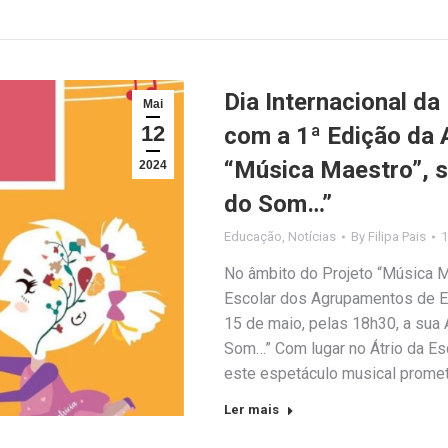
Dia Internacional da
Mai
12
com a 1ª Edição da A
“Música Maestro”, s
2024
do Som…”
Educação
,
Notícias
By
Filipa Pais
1
No âmbito do Projeto “Música M
Escolar dos Agrupamentos de E
15 de maio, pelas 18h30, a sua
Som…” Com lugar no Átrio da Esc
este espetáculo musical prome
Ler mais