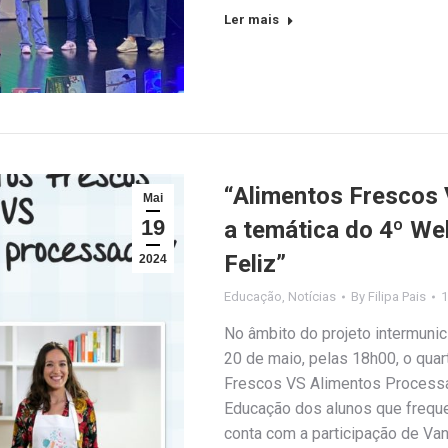
Ler mais
“Alimentos Frescos
Mai
19
a temática do 4º We
Feliz”
2024
Educação
,
Notícias
By
Filipa Pais
1
No âmbito do projeto intermunic
20 de maio, pelas 18h00, o qua
Frescos VS Alimentos Processa
Educação dos alunos que freque
conta com a participação de Va