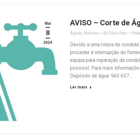
AVISO – Corte de Á
Mai
8
Águas
,
Notícias
By
Filipa Pais
8 Ma
2024
Devido a uma rotura de conduta 
proceder à interrupção do forne
equipa para reparação da condu
possível. Para mais informações
Depósito de água: 963 637…
Ler mais