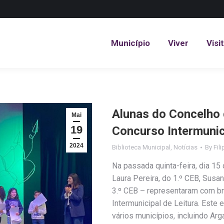
Município
Viver
Visi
Município
Viver
Visi
Alunas do Concelho
Mai
19
Concurso Intermunic
2024
Biblioteca Municipal
,
Notícias
By
Fil
Na passada quinta-feira, dia 15
Laura Pereira, do 1.º CEB, Susa
3.º CEB – representaram com br
Intermunicipal de Leitura. Este 
vários municípios, incluindo Arga