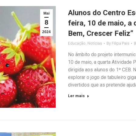
Alunos do Centro Es
Mai
8
feira, 10 de maio, a
Bem, Crescer Feliz”
2024
Educação
,
Notícias
By
Filipa Pais
8
No âmbito do projeto intermunic
10 de maio, a quarta Atividade
dirigida aos alunos do 1º CEB. 
explorar o jogo de tabuleiro gig
divertidos que as pretende ajudar
Ler mais