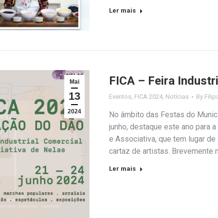
Ler mais
FICA – Feira Industr
Mai
13
Eventos
,
FICA 2024
,
Notícias
By
Filip
2024
No âmbito das Festas do Munic
junho, destaque este ano para a 
e Associativa, que tem lugar d
cartaz de artistas. Brevemente
Ler mais