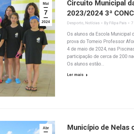
Circuito Municipal 
Mai
7
2023/2024 3ª CO
2024
Desporto
,
Notícias
By
Filipa Pais
7
Os alunos da Escola Municipal 
prova do Torneio Professor Afo
4 de maio de 2024, nas Piscina
participação de cerca de 200 na
Os alunos estão…
Ler mais
Município de Nelas 
Abr