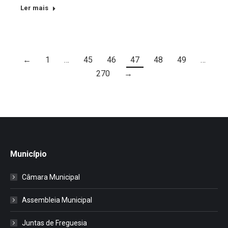
Ler mais
←
1
…
45
46
47
48
49
…
270
→
Município
Câmara Municipal
Assembleia Municipal
Juntas de Freguesia