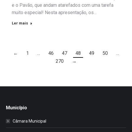
e o Pavão, que andam atarefados com uma tarefa
muito especial! Nesta apresentação, os…
Ler mais
←
1
…
46
47
48
49
50
…
270
→
Município
Câmara Municipal