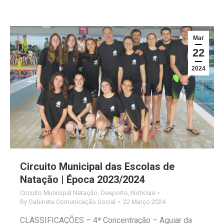
Mar
22
2024
Circuito Municipal das Escolas de
Natação | Época 2023/2024
Circuito Municipal Natação
,
Desporto
,
Notícias
By
Gabinete Comunicação Social
22 Março 2024
CLASSIFICAÇÕES – 4ª Concentração – Aguiar da