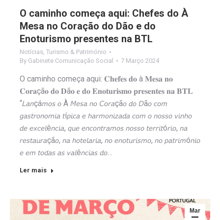
O caminho começa aqui: Chefes do À
Mesa no Coração do Dão e do
Enoturismo presentes na BTL
Notícias
,
Turismo & Património
By
Gabinete Comunicação Social
7 Março 2024
O caminho começa aqui: 𝐂𝐡𝐞𝐟𝐞𝐬 𝐝𝐨 à 𝐌𝐞𝐬𝐚 𝐧𝐨
𝐂𝐨𝐫𝐚çã𝐨 𝐝𝐨 𝐃ã𝐨 𝐞 𝐝𝐨 𝐄𝐧𝐨𝐭𝐮𝐫𝐢𝐬𝐦𝐨 𝐩𝐫𝐞𝐬𝐞𝐧𝐭𝐞𝐬 𝐧𝐚 𝐁𝐓𝐋
“𝘓𝘢𝘯çá𝘮𝘰𝘴 𝘰 À 𝘔𝘦𝘴𝘢 𝘯𝘰 𝘊𝘰𝘳𝘢çã𝘰 𝘥𝘰 𝘋ã𝘰 𝘤𝘰𝘮
𝘨𝘢𝘴𝘵𝘳𝘰𝘯𝘰𝘮𝘪𝘢 𝘵í𝘱𝘪𝘤𝘢 𝘦 𝘩𝘢𝘳𝘮𝘰𝘯𝘪𝘻𝘢𝘥𝘢 𝘤𝘰𝘮 𝘰 𝘯𝘰𝘴𝘴𝘰 𝘷𝘪𝘯𝘩𝘰
𝘥𝘦 𝘦𝘹𝘤𝘦𝘭ê𝘯𝘤𝘪𝘢, 𝘲𝘶𝘦 𝘦𝘯𝘤𝘰𝘯𝘵𝘳𝘢𝘮𝘰𝘴 𝘯𝘰𝘴𝘴𝘰 𝘵𝘦𝘳𝘳𝘪𝘵ó𝘳𝘪𝘰, 𝘯𝘢
𝘳𝘦𝘴𝘵𝘢𝘶𝘳𝘢çã𝘰, 𝘯𝘢 𝘩𝘰𝘵𝘦𝘭𝘢𝘳𝘪𝘢, 𝘯𝘰 𝘦𝘯𝘰𝘵𝘶𝘳𝘪𝘴𝘮𝘰, 𝘯𝘰 𝘱𝘢𝘵𝘳𝘪𝘮ó𝘯𝘪𝘰
𝘦 𝘦𝘮 𝘵𝘰𝘥𝘢𝘴 𝘢𝘴 𝘷𝘢𝘭ê𝘯𝘤𝘪𝘢𝘴 𝘥𝘰…
Ler mais
Mar