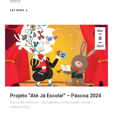
todos.
Ler mais
Mar
6
2024
Projeto “Até Já Escola!” – Páscoa 2024
Educação
,
Notícias
By
Gabinete Comunicação Social
6 Março 2024