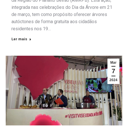
da Região do Planalto Beirão (AMRPB). Esta ação,
integrada nas celebrações do Dia da Árvore em 21
de março, tem como propósito oferecer árvores
autóctones de forma gratuita aos cidadãos
residentes nos 19…
Ler mais
Mar
7
2024