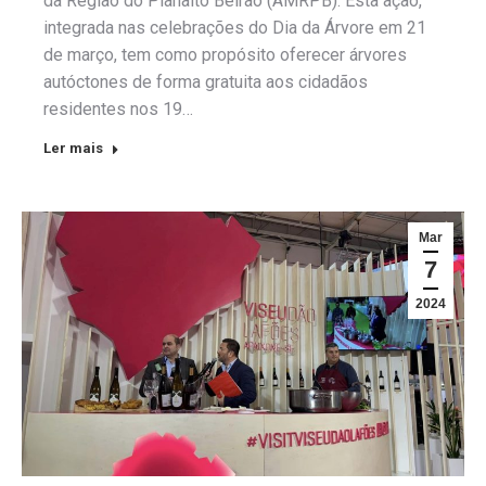
da Região do Planalto Beirão (AMRPB). Esta ação,
integrada nas celebrações do Dia da Árvore em 21
de março, tem como propósito oferecer árvores
autóctones de forma gratuita aos cidadãos
residentes nos 19…
Ler mais
Mar
7
2024