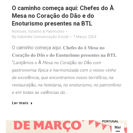
O caminho começa aqui: Chefes do À
Mesa no Coração do Dão e do
Enoturismo presentes na BTL
Notícias
,
Turismo & Património
By
Gabinete Comunicação Social
7 Março 2024
O caminho começa aqui: 𝐂𝐡𝐞𝐟𝐞𝐬 𝐝𝐨 à 𝐌𝐞𝐬𝐚 𝐧𝐨
𝐂𝐨𝐫𝐚çã𝐨 𝐝𝐨 𝐃ã𝐨 𝐞 𝐝𝐨 𝐄𝐧𝐨𝐭𝐮𝐫𝐢𝐬𝐦𝐨 𝐩𝐫𝐞𝐬𝐞𝐧𝐭𝐞𝐬 𝐧𝐚 𝐁𝐓𝐋
“𝘓𝘢𝘯çá𝘮𝘰𝘴 𝘰 À 𝘔𝘦𝘴𝘢 𝘯𝘰 𝘊𝘰𝘳𝘢çã𝘰 𝘥𝘰 𝘋ã𝘰 𝘤𝘰𝘮
𝘨𝘢𝘴𝘵𝘳𝘰𝘯𝘰𝘮𝘪𝘢 𝘵í𝘱𝘪𝘤𝘢 𝘦 𝘩𝘢𝘳𝘮𝘰𝘯𝘪𝘻𝘢𝘥𝘢 𝘤𝘰𝘮 𝘰 𝘯𝘰𝘴𝘴𝘰 𝘷𝘪𝘯𝘩𝘰
𝘥𝘦 𝘦𝘹𝘤𝘦𝘭ê𝘯𝘤𝘪𝘢, 𝘲𝘶𝘦 𝘦𝘯𝘤𝘰𝘯𝘵𝘳𝘢𝘮𝘰𝘴 𝘯𝘰𝘴𝘴𝘰 𝘵𝘦𝘳𝘳𝘪𝘵ó𝘳𝘪𝘰, 𝘯𝘢
𝘳𝘦𝘴𝘵𝘢𝘶𝘳𝘢çã𝘰, 𝘯𝘢 𝘩𝘰𝘵𝘦𝘭𝘢𝘳𝘪𝘢, 𝘯𝘰 𝘦𝘯𝘰𝘵𝘶𝘳𝘪𝘴𝘮𝘰, 𝘯𝘰 𝘱𝘢𝘵𝘳𝘪𝘮ó𝘯𝘪𝘰
𝘦 𝘦𝘮 𝘵𝘰𝘥𝘢𝘴 𝘢𝘴 𝘷𝘢𝘭ê𝘯𝘤𝘪𝘢𝘴 𝘥𝘰…
Ler mais
Mar