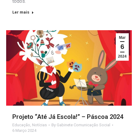
todos.
Ler mais
Mar
6
2024
Projeto “Até Já Escola!” – Páscoa 2024
Educação
,
Notícias
By
Gabinete Comunicação Social
6 Março 2024