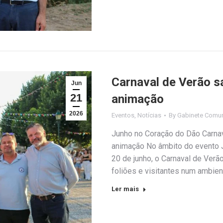
Carnaval de Verão sa
Jun
21
animação
2026
Eventos
,
Notícias
By
Gabinete Comun
Junho no Coração do Dão Carnava
animação No âmbito do evento J
20 de junho, o Carnaval de Verã
foliões e visitantes num ambien
Ler mais