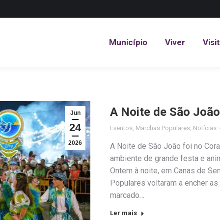
Município
Viver
Visi
Município
Viver
Visi
A Noite de São João
Jun
24
Eventos
,
Marchas Populares
,
Notícias
2026
A Noite de São João foi no Co
ambiente de grande festa e an
Ontem à noite, em Canas de Sen
Populares voltaram a encher as r
marcado…
Ler mais