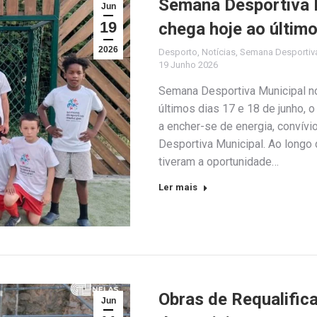
Semana Desportiva 
Jun
19
chega hoje ao último
2026
Desporto
,
Notícias
,
Semana Desportiva
19 Junho 2026
Semana Desportiva Municipal no
últimos dias 17 e 18 de junho, 
a encher-se de energia, convívi
Desportiva Municipal. Ao longo 
tiveram a oportunidade…
Ler mais
Obras de Requalific
Jun