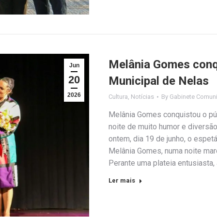
Melânia Gomes conqu
Jun
20
Municipal de Nelas
2026
Cultura
,
Notícias
By
Gabinete Comuni
Melânia Gomes conquistou o púb
noite de muito humor e diversã
ontem, dia 19 de junho, o espetá
Melânia Gomes, numa noite marc
Perante uma plateia entusiasta, 
Ler mais